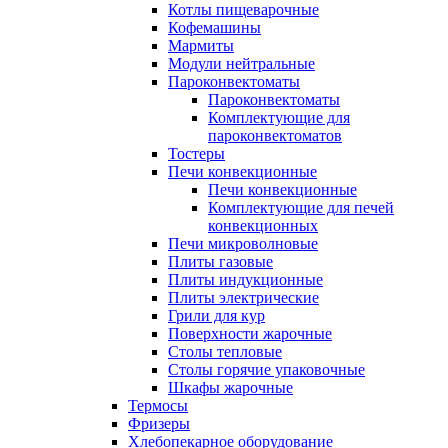
Котлы пищеварочные
Кофемашины
Мармиты
Модули нейтральные
Пароконвектоматы
Пароконвектоматы
Комплектующие для
пароконвектоматов
Тостеры
Печи конвекционные
Печи конвекционные
Комплектующие для печей
конвекционных
Печи микроволновые
Плиты газовые
Плиты индукционные
Плиты электрические
Грили для кур
Поверхности жарочные
Столы тепловые
Столы горячие упаковочные
Шкафы жарочные
Термосы
Фризеры
Хлебопекарное оборудование