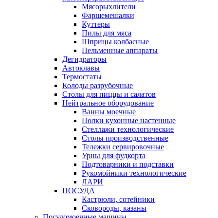
Мясорыхлители
Фаршемешалки
Куттеры
Пилы для мяса
Шприцы колбасные
Пельменные аппараты
Дегидраторы
Автоклавы
Термостаты
Колоды разрубочные
Столы для пиццы и салатов
Нейтральное оборудование
Ванны моечные
Полки кухонные настенные
Стеллажи технологические
Столы производственные
Тележки сервировочные
Урны для фудкорта
Подтоварники и подставки
Рукомойники технологические
ЛАРИ
ПОСУДА
Кастрюли, сотейники
Сковороды, казаны
Посудомоечные машины