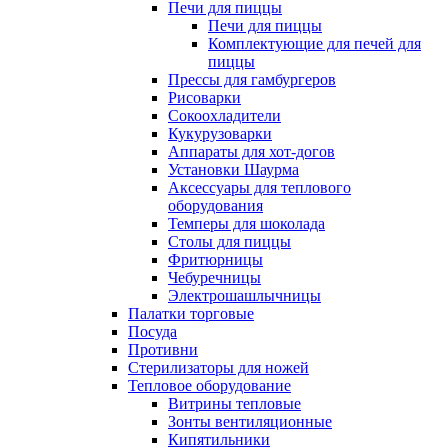
Печи для пиццы
Печи для пиццы
Комплектующие для печей для
пиццы
Прессы для гамбургеров
Рисоварки
Сокоохладители
Кукурузоварки
Аппараты для хот-догов
Установки Шаурма
Аксессуары для теплового
оборудования
Темперы для шоколада
Столы для пиццы
Фритюрницы
Чебуречницы
Электрошашлычницы
Палатки торговые
Посуда
Противни
Стерилизаторы для ножей
Тепловое оборудование
Витрины тепловые
Зонты вентиляционные
Кипятильники