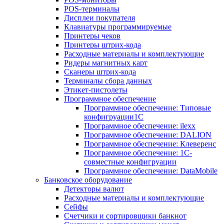
POS-терминалы
Дисплеи покупателя
Клавиатуры программируемые
Принтеры чеков
Принтеры штрих-кода
Расходные материалы и комплектующие
Ридеры магнитных карт
Сканеры штрих-кода
Терминалы сбора данных
Этикет-пистолеты
Программное обеспечение
Программное обеспечение: Типовые
конфигруации1С
Программное обеспечение: ilexx
Программное обеспечение: DALION
Программное обеспечение: Клеверенс
Программное обеспечение: 1С-
совместные конфигруации
Программное обеспечение: DataMobile
Банковское оборудование
Детекторы валют
Расходные материалы и комплектующие
Сейфы
Счетчики и сортировщики банкнот