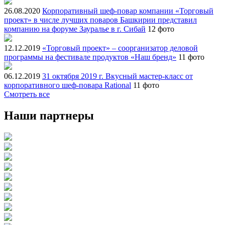
26.08.2020
Корпоративный шеф-повар компании «Торговый
проект» в числе лучших поваров Башкирии представил
компанию на форуме Зауралье в г. Сибай
12 фото
12.12.2019
«Торговый проект» – соорганизатор деловой
программы на фестивале продуктов «Наш бренд»
11 фото
06.12.2019
31 октября 2019 г. Вкусный мастер-класс от
корпоративного шеф-повара Rational
11 фото
Смотреть все
Наши партнеры