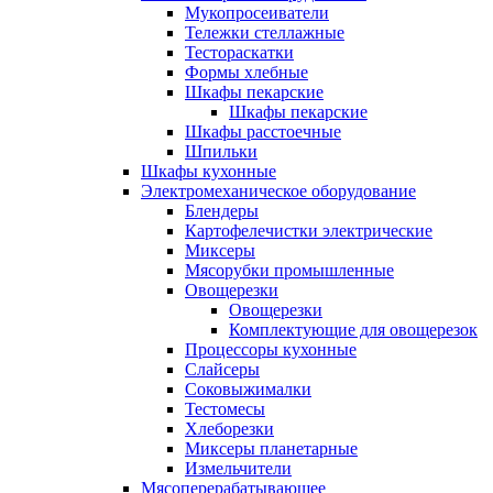
Мукопросеиватели
Тележки стеллажные
Тестораскатки
Формы хлебные
Шкафы пекарские
Шкафы пекарские
Шкафы расстоечные
Шпильки
Шкафы кухонные
Электромеханическое оборудование
Блендеры
Картофелечистки электрические
Миксеры
Мясорубки промышленные
Овощерезки
Овощерезки
Комплектующие для овощерезок
Процессоры кухонные
Слайсеры
Соковыжималки
Тестомесы
Хлеборезки
Миксеры планетарные
Измельчители
Мясоперерабатывающее