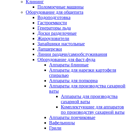
Клининг
Поломоечные машины
Оборудование для общепита
Водоподготовка
Гастроемкости
Генераторы льда
Доски разделочные
Жироуловители
Запайщики настольные
Лапшерезки
Линии раздачи/самообслуживания
Оборудование для фаст-фуда
Аппараты блинные
Аппараты для нарезки картофеля
спиралью
Аппараты для попкорна
Аппараты для производства сахарной
ваты
Аппараты для производства
сахарной ваты
Комплектующие для аппаратов
по производству сахарной ваты
Аппараты пончиковые
Вафельницы
Грили