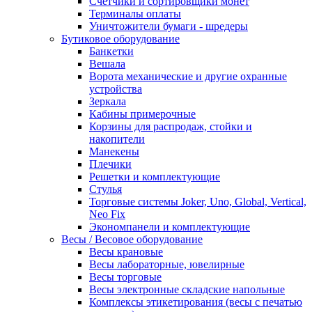
Счетчики и сортировщики монет
Терминалы оплаты
Уничтожители бумаги - шредеры
Бутиковое оборудование
Банкетки
Вешала
Ворота механические и другие охранные
устройства
Зеркала
Кабины примерочные
Корзины для распродаж, стойки и
накопители
Манекены
Плечики
Решетки и комплектующие
Стулья
Торговые системы Joker, Uno, Global, Vertical,
Neo Fix
Экономпанели и комплектующие
Весы / Весовое оборудование
Весы крановые
Весы лабораторные, ювелирные
Весы торговые
Весы электронные складские напольные
Комплексы этикетирования (весы с печатью