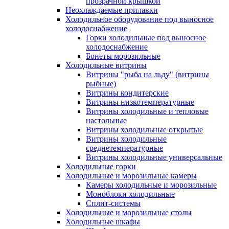
прозрачной крышкой
Неохлаждаемые прилавки
Холодильное оборудование под выносное
холодоснабжение
Горки холодильные под выносное
холодоснабжение
Бонеты морозильные
Холодильные витрины
Витрины "рыба на льду" (витрины
рыбные)
Витрины кондитерские
Витрины низкотемпературные
Витрины холодильные и тепловые
настольные
Витрины холодильные открытые
Витрины холодильные
среднетемпературные
Витрины холодильные универсальные
Холодильные горки
Холодильные и морозильные камеры
Камеры холодильные и морозильные
Моноблоки холодильные
Сплит-системы
Холодильные и морозильные столы
Холодильные шкафы