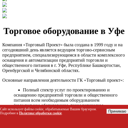
Торговое оборудование в Уфе
Компания «Торговый Проект» была создана в 1999 году и на
сегодняшний день является ведущим торгово-сервисным
предприятием, специализирующимся в области комплексного
оснащения и автоматизации предприятий торговли и
общественного питания в г. Уфе, Республике Башкортостан,
Оренбургской и Челябинской областях.
Основные направления деятельности ГК «Торговый проект»:
Полный спектр услуг по проектированию и
оснащению предприятий торговли и общественного
питания всем необходимым оборудованием
(холодильное оборудование, технологическое
Сайт использует файлы cookie, обрабатываемые Вашим браузером.
оборудование, стеллажное оборудование и т.д.);
Принимаю
Подробнее в
Политике обработки cookie
.
Автоматизация торговых процессов и внедрения
программных продуктов;
Гарантийное и послегарантийное сервисное