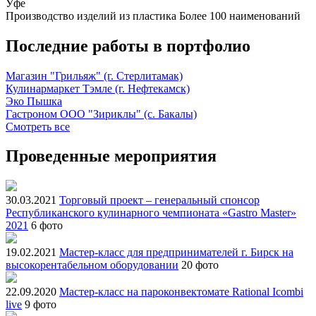
Уфе
Производство изделий из пластика
Более 100 наименований
Последние работы в портфолио
Магазин "Грильяж" (г. Стерлитамак)
Кулинармаркет Тэмле (г. Нефтекамск)
Эко Пышка
Гастроном ООО "Зириклы" (с. Бакалы)
Смотреть все
Проведенные мероприятия
30.03.2021
Торговый проект – генеральный спонсор
Республиканского кулинарного чемпионата «Gastro Master»
2021
6 фото
19.02.2021
Мастер-класс для предпринимателей г. Бирск на
высокорентабельном оборудовании
20 фото
22.09.2020
Мастер-класс на пароконвектомате Rational Icombi
live
9 фото