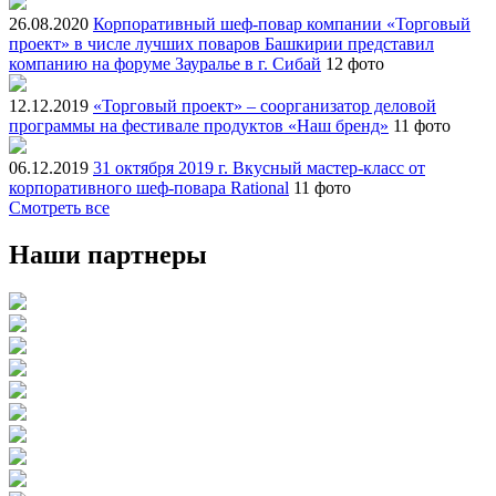
26.08.2020
Корпоративный шеф-повар компании «Торговый
проект» в числе лучших поваров Башкирии представил
компанию на форуме Зауралье в г. Сибай
12 фото
12.12.2019
«Торговый проект» – соорганизатор деловой
программы на фестивале продуктов «Наш бренд»
11 фото
06.12.2019
31 октября 2019 г. Вкусный мастер-класс от
корпоративного шеф-повара Rational
11 фото
Смотреть все
Наши партнеры