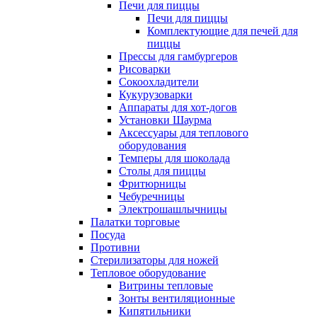
Печи для пиццы
Печи для пиццы
Комплектующие для печей для
пиццы
Прессы для гамбургеров
Рисоварки
Сокоохладители
Кукурузоварки
Аппараты для хот-догов
Установки Шаурма
Аксессуары для теплового
оборудования
Темперы для шоколада
Столы для пиццы
Фритюрницы
Чебуречницы
Электрошашлычницы
Палатки торговые
Посуда
Противни
Стерилизаторы для ножей
Тепловое оборудование
Витрины тепловые
Зонты вентиляционные
Кипятильники