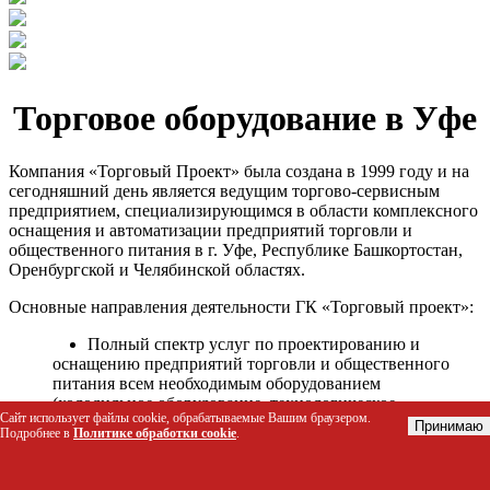
Торговое оборудование в Уфе
Компания «Торговый Проект» была создана в 1999 году и на
сегодняшний день является ведущим торгово-сервисным
предприятием, специализирующимся в области комплексного
оснащения и автоматизации предприятий торговли и
общественного питания в г. Уфе, Республике Башкортостан,
Оренбургской и Челябинской областях.
Основные направления деятельности ГК «Торговый проект»:
Полный спектр услуг по проектированию и
оснащению предприятий торговли и общественного
питания всем необходимым оборудованием
(холодильное оборудование, технологическое
Сайт использует файлы cookie, обрабатываемые Вашим браузером.
оборудование, стеллажное оборудование и т.д.);
Принимаю
Подробнее в
Политике обработки cookie
.
Автоматизация торговых процессов и внедрения
программных продуктов;
Гарантийное и послегарантийное сервисное