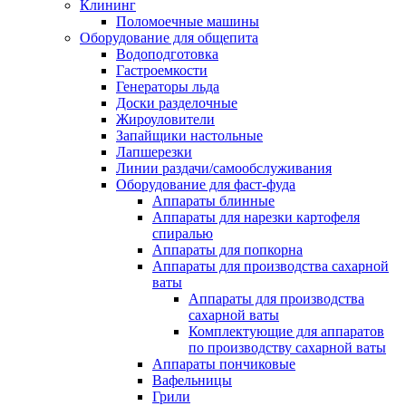
Клининг
Поломоечные машины
Оборудование для общепита
Водоподготовка
Гастроемкости
Генераторы льда
Доски разделочные
Жироуловители
Запайщики настольные
Лапшерезки
Линии раздачи/самообслуживания
Оборудование для фаст-фуда
Аппараты блинные
Аппараты для нарезки картофеля
спиралью
Аппараты для попкорна
Аппараты для производства сахарной
ваты
Аппараты для производства
сахарной ваты
Комплектующие для аппаратов
по производству сахарной ваты
Аппараты пончиковые
Вафельницы
Грили