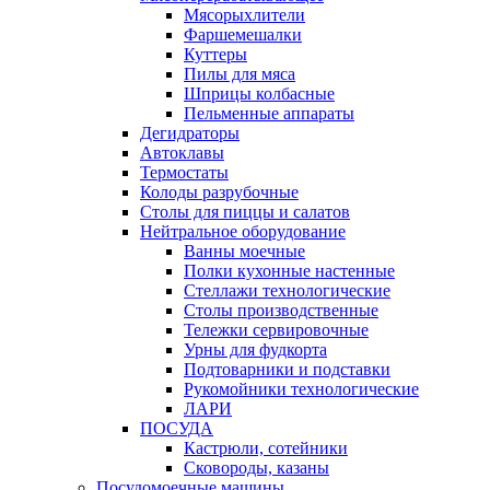
Мясорыхлители
Фаршемешалки
Куттеры
Пилы для мяса
Шприцы колбасные
Пельменные аппараты
Дегидраторы
Автоклавы
Термостаты
Колоды разрубочные
Столы для пиццы и салатов
Нейтральное оборудование
Ванны моечные
Полки кухонные настенные
Стеллажи технологические
Столы производственные
Тележки сервировочные
Урны для фудкорта
Подтоварники и подставки
Рукомойники технологические
ЛАРИ
ПОСУДА
Кастрюли, сотейники
Сковороды, казаны
Посудомоечные машины