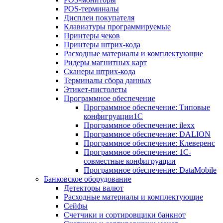
POS-терминалы
Дисплеи покупателя
Клавиатуры программируемые
Принтеры чеков
Принтеры штрих-кода
Расходные материалы и комплектующие
Ридеры магнитных карт
Сканеры штрих-кода
Терминалы сбора данных
Этикет-пистолеты
Программное обеспечение
Программное обеспечение: Типовые
конфигруации1С
Программное обеспечение: ilexx
Программное обеспечение: DALION
Программное обеспечение: Клеверенс
Программное обеспечение: 1С-
совместные конфигруации
Программное обеспечение: DataMobile
Банковское оборудование
Детекторы валют
Расходные материалы и комплектующие
Сейфы
Счетчики и сортировщики банкнот