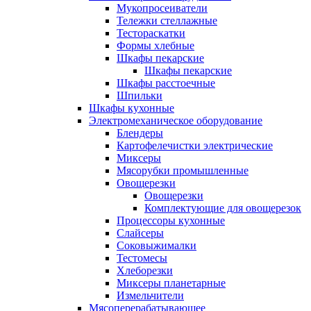
Мукопросеиватели
Тележки стеллажные
Тестораскатки
Формы хлебные
Шкафы пекарские
Шкафы пекарские
Шкафы расстоечные
Шпильки
Шкафы кухонные
Электромеханическое оборудование
Блендеры
Картофелечистки электрические
Миксеры
Мясорубки промышленные
Овощерезки
Овощерезки
Комплектующие для овощерезок
Процессоры кухонные
Слайсеры
Соковыжималки
Тестомесы
Хлеборезки
Миксеры планетарные
Измельчители
Мясоперерабатывающее