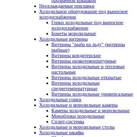
прозрачной крышкой
Неохлаждаемые прилавки
Холодильное оборудование под выносное
холодоснабжение
Горки холодильные под выносное
холодоснабжение
Бонеты морозильные
Холодильные витрины
Витрины "рыба на льду" (витрины
рыбные)
Витрины кондитерские
Витрины низкотемпературные
Витрины холодильные и тепловые
настольные
Витрины холодильные открытые
Витрины холодильные
среднетемпературные
Витрины холодильные универсальные
Холодильные горки
Холодильные и морозильные камеры
Камеры холодильные и морозильные
Моноблоки холодильные
Сплит-системы
Холодильные и морозильные столы
Холодильные шкафы