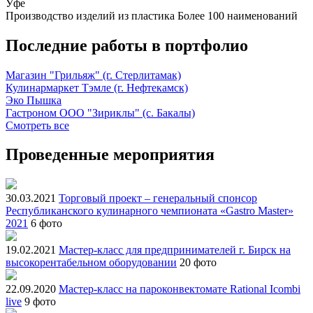
Уфе
Производство изделий из пластика
Более 100 наименований
Последние работы в портфолио
Магазин "Грильяж" (г. Стерлитамак)
Кулинармаркет Тэмле (г. Нефтекамск)
Эко Пышка
Гастроном ООО "Зириклы" (с. Бакалы)
Смотреть все
Проведенные мероприятия
30.03.2021
Торговый проект – генеральный спонсор
Республиканского кулинарного чемпионата «Gastro Master»
2021
6 фото
19.02.2021
Мастер-класс для предпринимателей г. Бирск на
высокорентабельном оборудовании
20 фото
22.09.2020
Мастер-класс на пароконвектомате Rational Icombi
live
9 фото