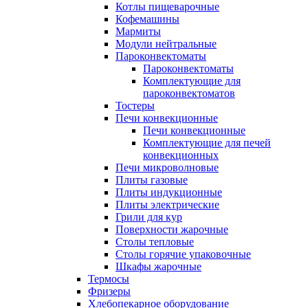
Котлы пищеварочные
Кофемашины
Мармиты
Модули нейтральные
Пароконвектоматы
Пароконвектоматы
Комплектующие для
пароконвектоматов
Тостеры
Печи конвекционные
Печи конвекционные
Комплектующие для печей
конвекционных
Печи микроволновые
Плиты газовые
Плиты индукционные
Плиты электрические
Грили для кур
Поверхности жарочные
Столы тепловые
Столы горячие упаковочные
Шкафы жарочные
Термосы
Фризеры
Хлебопекарное оборудование