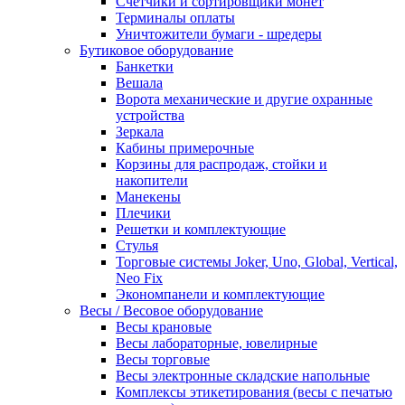
Счетчики и сортировщики монет
Терминалы оплаты
Уничтожители бумаги - шредеры
Бутиковое оборудование
Банкетки
Вешала
Ворота механические и другие охранные
устройства
Зеркала
Кабины примерочные
Корзины для распродаж, стойки и
накопители
Манекены
Плечики
Решетки и комплектующие
Стулья
Торговые системы Joker, Uno, Global, Vertical,
Neo Fix
Экономпанели и комплектующие
Весы / Весовое оборудование
Весы крановые
Весы лабораторные, ювелирные
Весы торговые
Весы электронные складские напольные
Комплексы этикетирования (весы с печатью