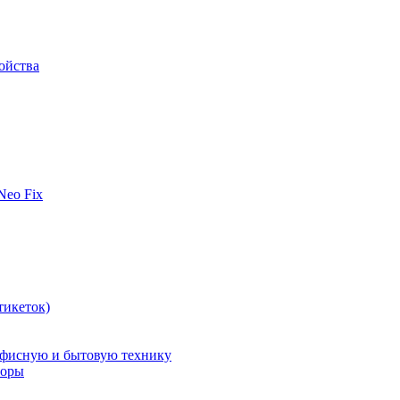
ойства
 Neo Fix
тикеток)
офисную и бытовую технику
поры