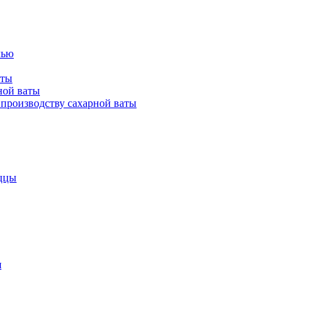
лью
аты
ной ваты
производству сахарной ваты
ццы
я