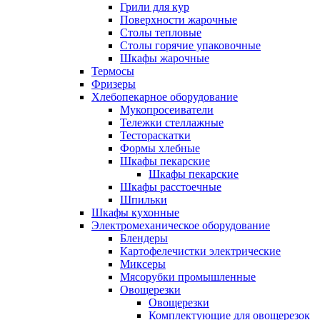
Грили для кур
Поверхности жарочные
Столы тепловые
Столы горячие упаковочные
Шкафы жарочные
Термосы
Фризеры
Хлебопекарное оборудование
Мукопросеиватели
Тележки стеллажные
Тестораскатки
Формы хлебные
Шкафы пекарские
Шкафы пекарские
Шкафы расстоечные
Шпильки
Шкафы кухонные
Электромеханическое оборудование
Блендеры
Картофелечистки электрические
Миксеры
Мясорубки промышленные
Овощерезки
Овощерезки
Комплектующие для овощерезок