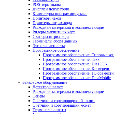
POS-терминалы
Дисплеи покупателя
Клавиатуры программируемые
Принтеры чеков
Принтеры штрих-кода
Расходные материалы и комплектующие
Ридеры магнитных карт
Сканеры штрих-кода
Терминалы сбора данных
Этикет-пистолеты
Программное обеспечение
Программное обеспечение: Типовые к
Программное обеспечение: ilexx
Программное обеспечение: DALION
Программное обеспечение: Клеверенс
Программное обеспечение: 1С-совмест
Программное обеспечение: DataMobile
Банковское оборудование
Детекторы валют
Расходные материалы и комплектующие
Сейфы
Счетчики и сортировщики банкнот
Счетчики и сортировщики монет
Терминалы оплаты