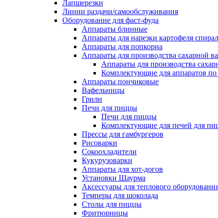
Лапшерезки
Линии раздачи/самообслуживания
Оборудование для фаст-фуда
Аппараты блинные
Аппараты для нарезки картофеля спира
Аппараты для попкорна
Аппараты для производства сахарной в
Аппараты для производства сахар
Комплектующие для аппаратов по 
Аппараты пончиковые
Вафельницы
Грили
Печи для пиццы
Печи для пиццы
Комплектующие для печей для пи
Прессы для гамбургеров
Рисоварки
Сокоохладители
Кукурузоварки
Аппараты для хот-догов
Установки Шаурма
Аксессуары для теплового оборудовани
Темперы для шоколада
Столы для пиццы
Фритюрницы