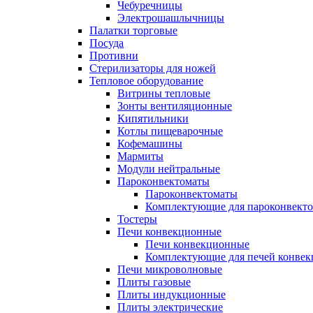
Чебуречницы
Электрошашлычницы
Палатки торговые
Посуда
Противни
Стерилизаторы для ножей
Тепловое оборудование
Витрины тепловые
Зонты вентиляционные
Кипятильники
Котлы пищеварочные
Кофемашины
Мармиты
Модули нейтральные
Пароконвектоматы
Пароконвектоматы
Комплектующие для пароконвекто
Тостеры
Печи конвекционные
Печи конвекционные
Комплектующие для печей конве
Печи микроволновые
Плиты газовые
Плиты индукционные
Плиты электрические