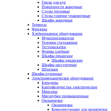
Грили для кур
Поверхности жарочные
Столы тепловые
Столы горячие упаковочные
Шкафы жарочные
Термосы
Фризеры
Хлебопекарное оборудование
Мукопросеиватели
Тележки стеллажные
Тестораскатки
Формы хлебные
Шкафы пекарские
Шкафы пекарские
Шкафы расстоечные
Шпильки
Шкафы кухонные
Электромеханическое оборудование
Блендеры
Картофелечистки электрические
Миксеры
Мясорубки промышленные
Овощерезки
Овощерезки
Комплектующие для овощерезок