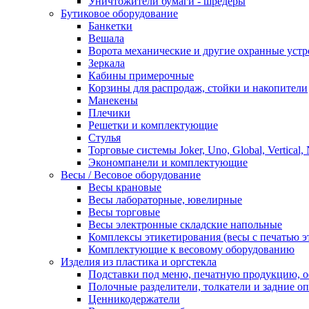
Уничтожители бумаги - шредеры
Бутиковое оборудование
Банкетки
Вешала
Ворота механические и другие охранные устр
Зеркала
Кабины примерочные
Корзины для распродаж, стойки и накопители
Манекены
Плечики
Решетки и комплектующие
Стулья
Торговые системы Joker, Uno, Global, Vertical,
Экономпанели и комплектующие
Весы / Весовое оборудование
Весы крановые
Весы лабораторные, ювелирные
Весы торговые
Весы электронные складские напольные
Комплексы этикетирования (весы с печатью э
Комплектующие к весовому оборудованию
Изделия из пластика и оргстекла
Подставки под меню, печатную продукцию, 
Полочные разделители, толкатели и задние о
Ценникодержатели