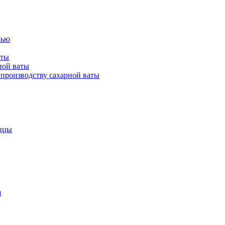
лью
аты
ной ваты
производству сахарной ваты
ццы
я