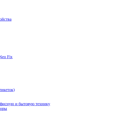
ойства
 Neo Fix
тикеток)
офисную и бытовую технику
поры