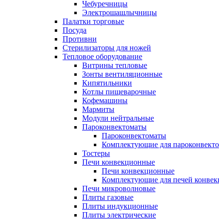
Чебуречницы
Электрошашлычницы
Палатки торговые
Посуда
Противни
Стерилизаторы для ножей
Тепловое оборудование
Витрины тепловые
Зонты вентиляционные
Кипятильники
Котлы пищеварочные
Кофемашины
Мармиты
Модули нейтральные
Пароконвектоматы
Пароконвектоматы
Комплектующие для пароконвекто
Тостеры
Печи конвекционные
Печи конвекционные
Комплектующие для печей конве
Печи микроволновые
Плиты газовые
Плиты индукционные
Плиты электрические