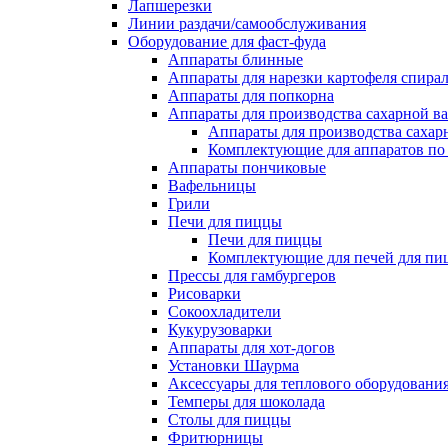
Лапшерезки
Линии раздачи/самообслуживания
Оборудование для фаст-фуда
Аппараты блинные
Аппараты для нарезки картофеля спира
Аппараты для попкорна
Аппараты для производства сахарной в
Аппараты для производства сахар
Комплектующие для аппаратов по 
Аппараты пончиковые
Вафельницы
Грили
Печи для пиццы
Печи для пиццы
Комплектующие для печей для пи
Прессы для гамбургеров
Рисоварки
Сокоохладители
Кукурузоварки
Аппараты для хот-догов
Установки Шаурма
Аксессуары для теплового оборудовани
Темперы для шоколада
Столы для пиццы
Фритюрницы