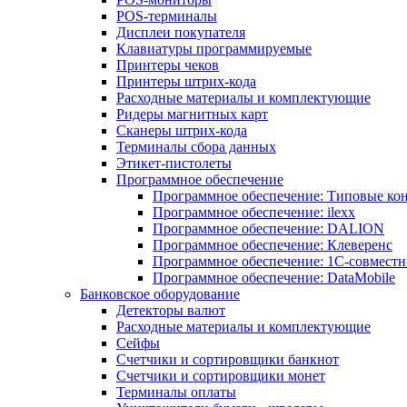
POS-терминалы
Дисплеи покупателя
Клавиатуры программируемые
Принтеры чеков
Принтеры штрих-кода
Расходные материалы и комплектующие
Ридеры магнитных карт
Сканеры штрих-кода
Терминалы сбора данных
Этикет-пистолеты
Программное обеспечение
Программное обеспечение: Типовые к
Программное обеспечение: ilexx
Программное обеспечение: DALION
Программное обеспечение: Клеверенс
Программное обеспечение: 1С-совмест
Программное обеспечение: DataMobile
Банковское оборудование
Детекторы валют
Расходные материалы и комплектующие
Сейфы
Счетчики и сортировщики банкнот
Счетчики и сортировщики монет
Терминалы оплаты