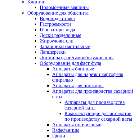
Клининг
Поломоечные машины
Оборудование для общепита
Водоподготовка
Гастроемкости
Генераторы льда
Доски разделочные
Жироуловители
Запайщики настольные
Лапшерезки
Линии раздачи/самообслуживания
Оборудование для фаст-фуда
Аппараты блинные
Аппараты для нарезки картофеля
спиралью
Аппараты для попкорна
Аппараты для производства сахарной
ваты
Аппараты для производства
сахарной ваты
Комплектующие для аппаратов
по производству сахарной ваты
Аппараты пончиковые
Вафельницы
Грили