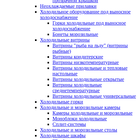
прозрачной крышкой
Неохлаждаемые прилавки
Холодильное оборудование под выносное
холодоснабжение
Горки холодильные под выносное
холодоснабжение
Бонеты морозильные
Холодильные витрины
Витрины "рыба на льду" (витрины
рыбные)
Витрины кондитерские
Витрины низкотемпературные
Витрины холодильные и тепловые
настольные
Витрины холодильные открытые
Витрины холодильные
среднетемпературные
Витрины холодильные универсальные
Холодильные горки
Холодильные и морозильные камеры
Камеры холодильные и морозильные
Моноблоки холодильные
Сплит-системы
Холодильные и морозильные столы
Холодильные шкафы