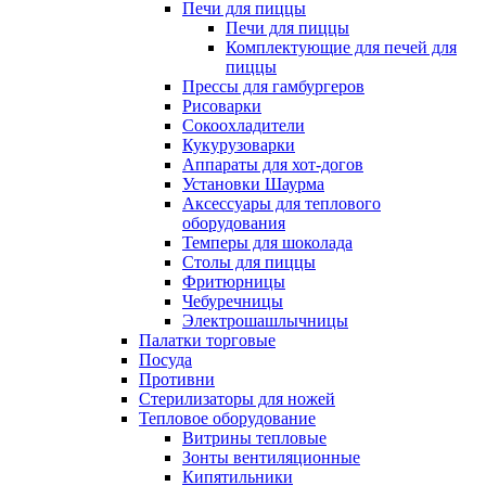
Печи для пиццы
Печи для пиццы
Комплектующие для печей для
пиццы
Прессы для гамбургеров
Рисоварки
Сокоохладители
Кукурузоварки
Аппараты для хот-догов
Установки Шаурма
Аксессуары для теплового
оборудования
Темперы для шоколада
Столы для пиццы
Фритюрницы
Чебуречницы
Электрошашлычницы
Палатки торговые
Посуда
Противни
Стерилизаторы для ножей
Тепловое оборудование
Витрины тепловые
Зонты вентиляционные
Кипятильники