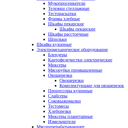
Мукопросеиватели
Тележки стеллажные
Тестораскатки
Формы хлебные
Шкафы пекарские
Шкафы пекарские
Шкафы расстоечные
Шпильки
Шкафы кухонные
Электромеханическое оборудование
Блендеры
Картофелечистки электрические
Миксеры
Мясорубки промышленные
Овощерезки
Овощерезки
Комплектующие для овощерезок
Процессоры кухонные
Слайсеры
Соковыжималки
Тестомесы
Хлеборезки
Миксеры планетарные
Измельчители
Мясоперерабатывающее