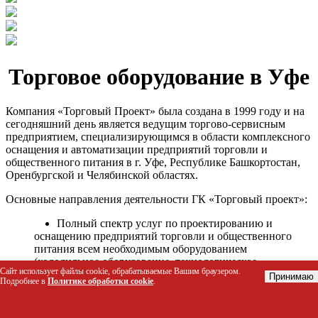
Торговое оборудование в Уфе
Компания «Торговый Проект» была создана в 1999 году и на
сегодняшний день является ведущим торгово-сервисным
предприятием, специализирующимся в области комплексного
оснащения и автоматизации предприятий торговли и
общественного питания в г. Уфе, Республике Башкортостан,
Оренбургской и Челябинской областях.
Основные направления деятельности ГК «Торговый проект»:
Полный спектр услуг по проектированию и
оснащению предприятий торговли и общественного
питания всем необходимым оборудованием
(холодильное оборудование, технологическое
Сайт использует файлы cookie, обрабатываемые Вашим браузером.
оборудование, стеллажное оборудование и т.д.);
Принимаю
Подробнее в
Политике обработки cookie
.
Автоматизация торговых процессов и внедрения
программных продуктов;
Гарантийное и послегарантийное сервисное