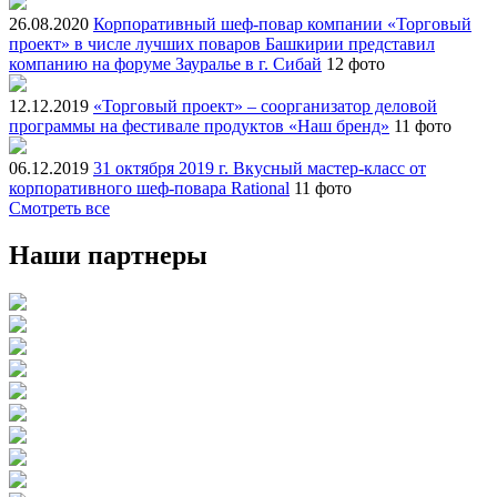
26.08.2020
Корпоративный шеф-повар компании «Торговый
проект» в числе лучших поваров Башкирии представил
компанию на форуме Зауралье в г. Сибай
12 фото
12.12.2019
«Торговый проект» – соорганизатор деловой
программы на фестивале продуктов «Наш бренд»
11 фото
06.12.2019
31 октября 2019 г. Вкусный мастер-класс от
корпоративного шеф-повара Rational
11 фото
Смотреть все
Наши партнеры