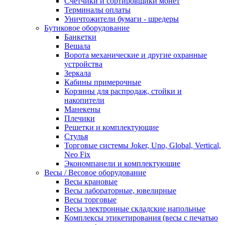
Счетчики и сортировщики монет
Терминалы оплаты
Уничтожители бумаги - шредеры
Бутиковое оборудование
Банкетки
Вешала
Ворота механические и другие охранные
устройства
Зеркала
Кабины примерочные
Корзины для распродаж, стойки и
накопители
Манекены
Плечики
Решетки и комплектующие
Стулья
Торговые системы Joker, Uno, Global, Vertical,
Neo Fix
Экономпанели и комплектующие
Весы / Весовое оборудование
Весы крановые
Весы лабораторные, ювелирные
Весы торговые
Весы электронные складские напольные
Комплексы этикетирования (весы с печатью