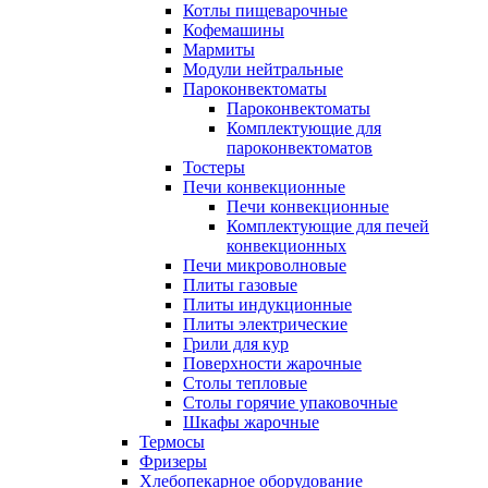
Котлы пищеварочные
Кофемашины
Мармиты
Модули нейтральные
Пароконвектоматы
Пароконвектоматы
Комплектующие для
пароконвектоматов
Тостеры
Печи конвекционные
Печи конвекционные
Комплектующие для печей
конвекционных
Печи микроволновые
Плиты газовые
Плиты индукционные
Плиты электрические
Грили для кур
Поверхности жарочные
Столы тепловые
Столы горячие упаковочные
Шкафы жарочные
Термосы
Фризеры
Хлебопекарное оборудование