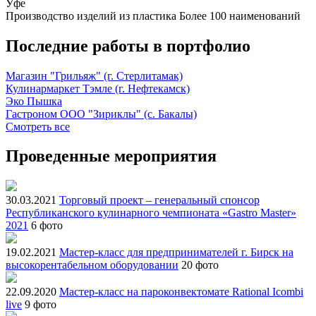
Уфе
Производство изделий из пластика
Более 100 наименований
Последние работы в портфолио
Магазин "Грильяж" (г. Стерлитамак)
Кулинармаркет Тэмле (г. Нефтекамск)
Эко Пышка
Гастроном ООО "Зириклы" (с. Бакалы)
Смотреть все
Проведенные мероприятия
30.03.2021
Торговый проект – генеральный спонсор
Республиканского кулинарного чемпионата «Gastro Master»
2021
6 фото
19.02.2021
Мастер-класс для предпринимателей г. Бирск на
высокорентабельном оборудовании
20 фото
22.09.2020
Мастер-класс на пароконвектомате Rational Icombi
live
9 фото