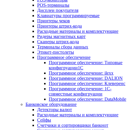
POS-терминалы
Дисплеи покупателя
Клавиатуры программируемые
Принтеры чеков
Принтеры штрих-кода
Расходные материалы и комплектующие
Ридеры магнитных карт
Сканеры штрих-кода
Терминалы сбора данных
Этикет-пистолеты
Программное обеспечение
Программное обеспечение: Типовые
конфигруации1С
Программное обеспечение: ilexx
Программное обеспечение: DALION
Программное обеспечение: Клеверенс
Программное обеспечение: 1С-
совместные конфигруации
Программное обеспечение: DataMobile
Банковское оборудование
Детекторы валют
Расходные материалы и комплектующие
Сейфы
Счетчики и сортировщики банкнот