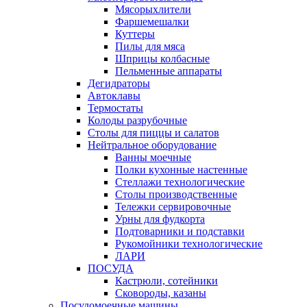
Мясорыхлители
Фаршемешалки
Куттеры
Пилы для мяса
Шприцы колбасные
Пельменные аппараты
Дегидраторы
Автоклавы
Термостаты
Колоды разрубочные
Столы для пиццы и салатов
Нейтральное оборудование
Ванны моечные
Полки кухонные настенные
Стеллажи технологические
Столы производственные
Тележки сервировочные
Урны для фудкорта
Подтоварники и подставки
Рукомойники технологические
ЛАРИ
ПОСУДА
Кастрюли, сотейники
Сковороды, казаны
Посудомоечные машины