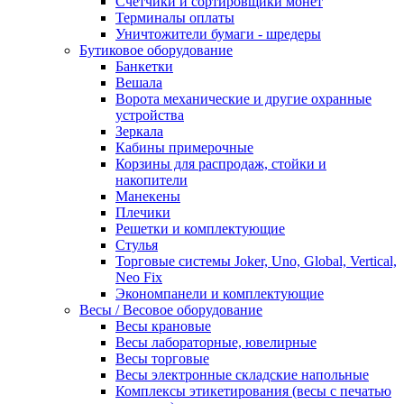
Счетчики и сортировщики монет
Терминалы оплаты
Уничтожители бумаги - шредеры
Бутиковое оборудование
Банкетки
Вешала
Ворота механические и другие охранные
устройства
Зеркала
Кабины примерочные
Корзины для распродаж, стойки и
накопители
Манекены
Плечики
Решетки и комплектующие
Стулья
Торговые системы Joker, Uno, Global, Vertical,
Neo Fix
Экономпанели и комплектующие
Весы / Весовое оборудование
Весы крановые
Весы лабораторные, ювелирные
Весы торговые
Весы электронные складские напольные
Комплексы этикетирования (весы с печатью