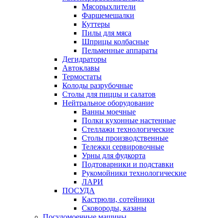
Мясорыхлители
Фаршемешалки
Куттеры
Пилы для мяса
Шприцы колбасные
Пельменные аппараты
Дегидраторы
Автоклавы
Термостаты
Колоды разрубочные
Столы для пиццы и салатов
Нейтральное оборудование
Ванны моечные
Полки кухонные настенные
Стеллажи технологические
Столы производственные
Тележки сервировочные
Урны для фудкорта
Подтоварники и подставки
Рукомойники технологические
ЛАРИ
ПОСУДА
Кастрюли, сотейники
Сковороды, казаны
Посудомоечные машины