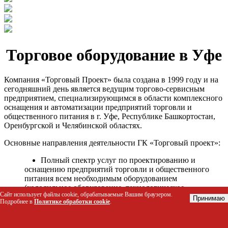
Торговое оборудование в Уфе
Компания «Торговый Проект» была создана в 1999 году и на
сегодняшний день является ведущим торгово-сервисным
предприятием, специализирующимся в области комплексного
оснащения и автоматизации предприятий торговли и
общественного питания в г. Уфе, Республике Башкортостан,
Оренбургской и Челябинской областях.
Основные направления деятельности ГК «Торговый проект»:
Полный спектр услуг по проектированию и
оснащению предприятий торговли и общественного
питания всем необходимым оборудованием
(холодильное оборудование, технологическое
Сайт использует файлы cookie, обрабатываемые Вашим браузером.
оборудование, стеллажное оборудование и т.д.);
Принимаю
Подробнее в
Политике обработки cookie
.
Автоматизация торговых процессов и внедрения
программных продуктов;
Гарантийное и послегарантийное сервисное