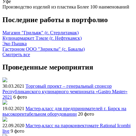
Уфе
Производство изделий из пластика
Более 100 наименований
Последние работы в портфолио
Магазин "Грильяж" (г. Стерлитамак)
Кулинармаркет Тэмле (г. Нефтекамск)
Эко Пышка
Гастроном ООО "Зириклы" (с. Бакалы)
Смотреть все
Проведенные мероприятия
30.03.2021
Торговый проект – генеральный спонсор
Республиканского кулинарного чемпионата «Gastro Master»
2021
6 фото
19.02.2021
Мастер-класс для предпринимателей г. Бирск на
высокорентабельном оборудовании
20 фото
22.09.2020
Мастер-класс на пароконвектомате Rational Icombi
live
9 фото