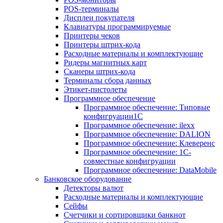
POS-терминалы
Дисплеи покупателя
Клавиатуры программируемые
Принтеры чеков
Принтеры штрих-кода
Расходные материалы и комплектующие
Ридеры магнитных карт
Сканеры штрих-кода
Терминалы сбора данных
Этикет-пистолеты
Программное обеспечение
Программное обеспечение: Типовые
конфигруации1С
Программное обеспечение: ilexx
Программное обеспечение: DALION
Программное обеспечение: Клеверенс
Программное обеспечение: 1С-
совместные конфигруации
Программное обеспечение: DataMobile
Банковское оборудование
Детекторы валют
Расходные материалы и комплектующие
Сейфы
Счетчики и сортировщики банкнот