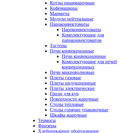
Котлы пищеварочные
Кофемашины
Мармиты
Модули нейтральные
Пароконвектоматы
Пароконвектоматы
Комплектующие для
пароконвектоматов
Тостеры
Печи конвекционные
Печи конвекционные
Комплектующие для печей
конвекционных
Печи микроволновые
Плиты газовые
Плиты индукционные
Плиты электрические
Грили для кур
Поверхности жарочные
Столы тепловые
Столы горячие упаковочные
Шкафы жарочные
Термосы
Фризеры
Хлебопекарное оборудование