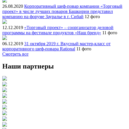
26.08.2020
Корпоративный шеф-повар компании «Торговый
проект» в числе лучших поваров Башкирии представил
компанию на форуме Зауралье в г. Сибай
12 фото
12.12.2019
«Торговый проект» – соорганизатор деловой
программы на фестивале продуктов «Наш бренд»
11 фото
06.12.2019
31 октября 2019 г. Вкусный мастер-класс от
корпоративного шеф-повара Rational
11 фото
Смотреть все
Наши партнеры