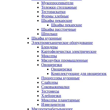
Мукопросеиватели
Тележки стеллажные
Тестораскатки
Формы хлебные
Шкафы пекарские
Шкафы пекарские
Шкафы расстоечные
Шпильки
Шкафы кухонные
Электромеханическое оборудование
Блендеры
Картофелечистки электрические
Миксеры
Мясорубки промышленные
Овощерезки
Овощерезки
Комплектующие для овощерезок
Процессоры кухонные
Слайсеры
Соковыжималки
Тестомесы
Хлеборезки
Миксеры планетарные
Измельчители
Мясоперерабатывающее