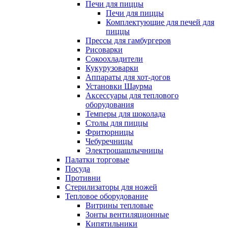
Печи для пиццы
Печи для пиццы
Комплектующие для печей для
пиццы
Прессы для гамбургеров
Рисоварки
Сокоохладители
Кукурузоварки
Аппараты для хот-догов
Установки Шаурма
Аксессуары для теплового
оборудования
Темперы для шоколада
Столы для пиццы
Фритюрницы
Чебуречницы
Электрошашлычницы
Палатки торговые
Посуда
Противни
Стерилизаторы для ножей
Тепловое оборудование
Витрины тепловые
Зонты вентиляционные
Кипятильники