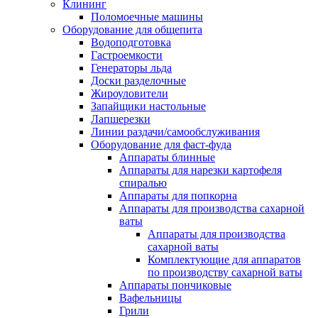
Клининг
Поломоечные машины
Оборудование для общепита
Водоподготовка
Гастроемкости
Генераторы льда
Доски разделочные
Жироуловители
Запайщики настольные
Лапшерезки
Линии раздачи/самообслуживания
Оборудование для фаст-фуда
Аппараты блинные
Аппараты для нарезки картофеля
спиралью
Аппараты для попкорна
Аппараты для производства сахарной
ваты
Аппараты для производства
сахарной ваты
Комплектующие для аппаратов
по производству сахарной ваты
Аппараты пончиковые
Вафельницы
Грили