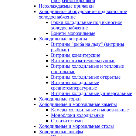
прозрачной крышкой
Неохлаждаемые прилавки
Холодильное оборудование под выносное
холодоснабжение
Горки холодильные под выносное
холодоснабжение
Бонеты морозильные
Холодильные витрины
Витрины "рыба на льду" (витрины
рыбные)
Витрины кондитерские
Витрины низкотемпературные
Витрины холодильные и тепловые
настольные
Витрины холодильные открытые
Витрины холодильные
среднетемпературные
Витрины холодильные универсальные
Холодильные горки
Холодильные и морозильные камеры
Камеры холодильные и морозильные
Моноблоки холодильные
Сплит-системы
Холодильные и морозильные столы
Холодильные шкафы