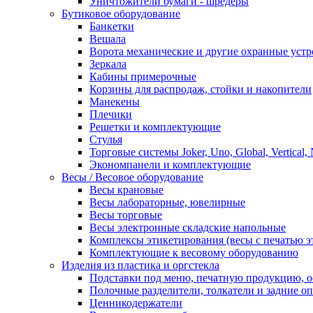
Уничтожители бумаги - шредеры
Бутиковое оборудование
Банкетки
Вешала
Ворота механические и другие охранные устр
Зеркала
Кабины примерочные
Корзины для распродаж, стойки и накопители
Манекены
Плечики
Решетки и комплектующие
Стулья
Торговые системы Joker, Uno, Global, Vertical,
Экономпанели и комплектующие
Весы / Весовое оборудование
Весы крановые
Весы лабораторные, ювелирные
Весы торговые
Весы электронные складские напольные
Комплексы этикетирования (весы с печатью э
Комплектующие к весовому оборудованию
Изделия из пластика и оргстекла
Подставки под меню, печатную продукцию, 
Полочные разделители, толкатели и задние о
Ценникодержатели