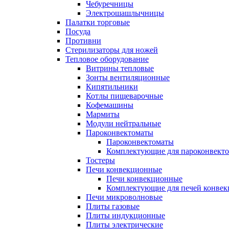
Чебуречницы
Электрошашлычницы
Палатки торговые
Посуда
Противни
Стерилизаторы для ножей
Тепловое оборудование
Витрины тепловые
Зонты вентиляционные
Кипятильники
Котлы пищеварочные
Кофемашины
Мармиты
Модули нейтральные
Пароконвектоматы
Пароконвектоматы
Комплектующие для пароконвекто
Тостеры
Печи конвекционные
Печи конвекционные
Комплектующие для печей конве
Печи микроволновые
Плиты газовые
Плиты индукционные
Плиты электрические