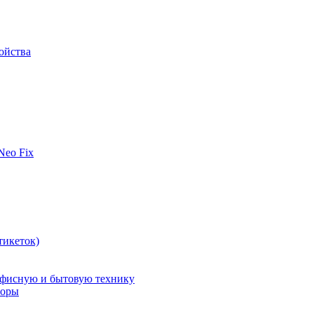
ойства
 Neo Fix
тикеток)
офисную и бытовую технику
поры