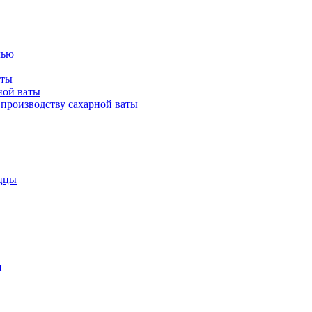
лью
аты
ной ваты
производству сахарной ваты
ццы
я