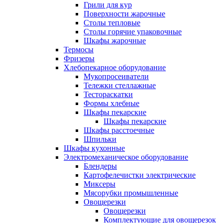
Грили для кур
Поверхности жарочные
Столы тепловые
Столы горячие упаковочные
Шкафы жарочные
Термосы
Фризеры
Хлебопекарное оборудование
Мукопросеиватели
Тележки стеллажные
Тестораскатки
Формы хлебные
Шкафы пекарские
Шкафы пекарские
Шкафы расстоечные
Шпильки
Шкафы кухонные
Электромеханическое оборудование
Блендеры
Картофелечистки электрические
Миксеры
Мясорубки промышленные
Овощерезки
Овощерезки
Комплектующие для овощерезок