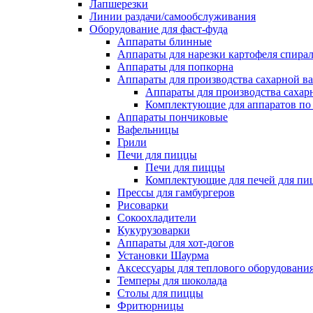
Лапшерезки
Линии раздачи/самообслуживания
Оборудование для фаст-фуда
Аппараты блинные
Аппараты для нарезки картофеля спира
Аппараты для попкорна
Аппараты для производства сахарной в
Аппараты для производства сахар
Комплектующие для аппаратов по 
Аппараты пончиковые
Вафельницы
Грили
Печи для пиццы
Печи для пиццы
Комплектующие для печей для пи
Прессы для гамбургеров
Рисоварки
Сокоохладители
Кукурузоварки
Аппараты для хот-догов
Установки Шаурма
Аксессуары для теплового оборудовани
Темперы для шоколада
Столы для пиццы
Фритюрницы