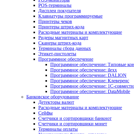
POS-терминалы
Дисплеи покупателя
Клавиатуры программируемые
Принтеры чеков
Принтеры штрих-кода
Расходные материалы и комплектующие
Ридеры магнитных карт
Сканеры штрих-кода
Терминалы сбора данных
Этикет-пистолеты
Программное обеспечение
Программное обеспечение: Типовые к
Программное обеспечение: ilexx
Программное обеспечение: DALION
Программное обеспечение: Клеверенс
Программное обеспечение: 1С-совмест
Программное обеспечение: DataMobile
Банковское оборудование
Детекторы валют
Расходные материалы и комплектующие
Сейфы
Счетчики и сортировщики банкнот
Счетчики и сортировщики монет
Терминалы оплаты