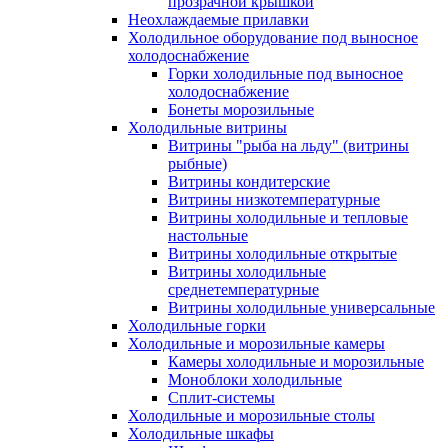
прозрачной крышкой
Неохлаждаемые прилавки
Холодильное оборудование под выносное
холодоснабжение
Горки холодильные под выносное
холодоснабжение
Бонеты морозильные
Холодильные витрины
Витрины "рыба на льду" (витрины
рыбные)
Витрины кондитерские
Витрины низкотемпературные
Витрины холодильные и тепловые
настольные
Витрины холодильные открытые
Витрины холодильные
среднетемпературные
Витрины холодильные универсальные
Холодильные горки
Холодильные и морозильные камеры
Камеры холодильные и морозильные
Моноблоки холодильные
Сплит-системы
Холодильные и морозильные столы
Холодильные шкафы