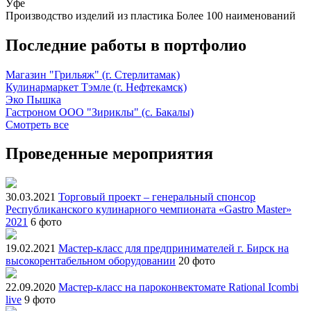
Уфе
Производство изделий из пластика
Более 100 наименований
Последние работы в портфолио
Магазин "Грильяж" (г. Стерлитамак)
Кулинармаркет Тэмле (г. Нефтекамск)
Эко Пышка
Гастроном ООО "Зириклы" (с. Бакалы)
Смотреть все
Проведенные мероприятия
30.03.2021
Торговый проект – генеральный спонсор
Республиканского кулинарного чемпионата «Gastro Master»
2021
6 фото
19.02.2021
Мастер-класс для предпринимателей г. Бирск на
высокорентабельном оборудовании
20 фото
22.09.2020
Мастер-класс на пароконвектомате Rational Icombi
live
9 фото