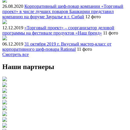
26.08.2020
Корпоративный шеф-повар компании «Торговый
проект» в числе лучших поваров Башкирии представил
компанию на форуме Зауралье в г. Сибай
12 фото
12.12.2019
«Торговый проект» – соорганизатор деловой
программы на фестивале продуктов «Наш бренд»
11 фото
06.12.2019
31 октября 2019 г. Вкусный мастер-класс от
корпоративного шеф-повара Rational
11 фото
Смотреть все
Наши партнеры