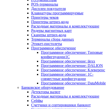
POS-терминалы
Дисплеи покупателя
Клавиатуры программируемые
Принтеры чеков
Принтеры штрих-кода
Расходные материалы и комплектующие
Ридеры магнитных карт
Сканеры штрих-кода
Терминалы сбора данных
Этикет-пистолеты
Программное обеспечение
Программное обеспечение: Типовые
конфигруации1С
Программное обеспечение: ilexx
Программное обеспечение: DALION
Программное обеспечение: Клеверенс
Программное обеспечение: 1С-
совместные конфигруации
Программное обеспечение: DataMobile
Банковское оборудование
Детекторы валют
Расходные материалы и комплектующие
Сейфы
Счетчики и сортировщики банкнот