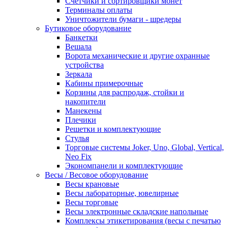
Счетчики и сортировщики монет
Терминалы оплаты
Уничтожители бумаги - шредеры
Бутиковое оборудование
Банкетки
Вешала
Ворота механические и другие охранные
устройства
Зеркала
Кабины примерочные
Корзины для распродаж, стойки и
накопители
Манекены
Плечики
Решетки и комплектующие
Стулья
Торговые системы Joker, Uno, Global, Vertical,
Neo Fix
Экономпанели и комплектующие
Весы / Весовое оборудование
Весы крановые
Весы лабораторные, ювелирные
Весы торговые
Весы электронные складские напольные
Комплексы этикетирования (весы с печатью