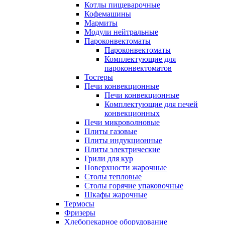
Котлы пищеварочные
Кофемашины
Мармиты
Модули нейтральные
Пароконвектоматы
Пароконвектоматы
Комплектующие для
пароконвектоматов
Тостеры
Печи конвекционные
Печи конвекционные
Комплектующие для печей
конвекционных
Печи микроволновые
Плиты газовые
Плиты индукционные
Плиты электрические
Грили для кур
Поверхности жарочные
Столы тепловые
Столы горячие упаковочные
Шкафы жарочные
Термосы
Фризеры
Хлебопекарное оборудование