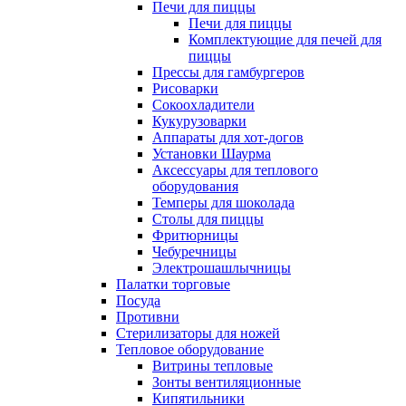
Печи для пиццы
Печи для пиццы
Комплектующие для печей для
пиццы
Прессы для гамбургеров
Рисоварки
Сокоохладители
Кукурузоварки
Аппараты для хот-догов
Установки Шаурма
Аксессуары для теплового
оборудования
Темперы для шоколада
Столы для пиццы
Фритюрницы
Чебуречницы
Электрошашлычницы
Палатки торговые
Посуда
Противни
Стерилизаторы для ножей
Тепловое оборудование
Витрины тепловые
Зонты вентиляционные
Кипятильники