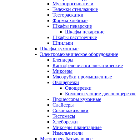
Мукопросеиватели
Тележки стеллажные
Тестораскатки
Формы хлебные
Шкафы пекарские
Шкафы пекарские
Шкафы расстоечные
Шпильки
Шкафы кухонные
Электромеханическое оборудование
Блендеры
Картофелечистки электрические
Миксеры
Мясорубки промышленные
Овощерезки
Овощерезки
Комплектующие для овощерезок
Процессоры кухонные
Слайсеры
Соковыжималки
Тестомесы
Хлеборезки
Миксеры планетарные
Измельчители
Мясоперерабатывающее