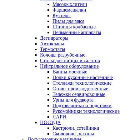
Мясорыхлители
Фаршемешалки
Куттеры
Пилы для мяса
Шприцы колбасные
Пельменные аппараты
Дегидраторы
Автоклавы
Термостаты
Колоды разрубочные
Столы для пиццы и салатов
Нейтральное оборудование
Ванны моечные
Полки кухонные настенные
Стеллажи технологические
Столы производственные
Тележки сервировочные
Урны для фудкорта
Подтоварники и подставки
Рукомойники технологические
ЛАРИ
ПОСУДА
Кастрюли, сотейники
Сковороды, казаны
Посудомоечные машины