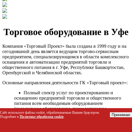
Торговое оборудование в Уфе
Компания «Торговый Проект» была создана в 1999 году и на
сегодняшний день является ведущим торгово-сервисным
предприятием, специализирующимся в области комплексного
оснащения и автоматизации предприятий торговли и
общественного питания в г. Уфе, Республике Башкортостан,
Оренбургской и Челябинской областях.
Основные направления деятельности ГК «Торговый проект»:
Полный спектр услуг по проектированию и
оснащению предприятий торговли и общественного
питания всем необходимым оборудованием
(холодильное оборудование, технологическое
Сайт использует файлы cookie, обрабатываемые Вашим браузером.
оборудование, стеллажное оборудование и т.д.);
Принимаю
Подробнее в
Политике обработки cookie
.
Автоматизация торговых процессов и внедрения
программных продуктов;
Гарантийное и послегарантийное сервисное