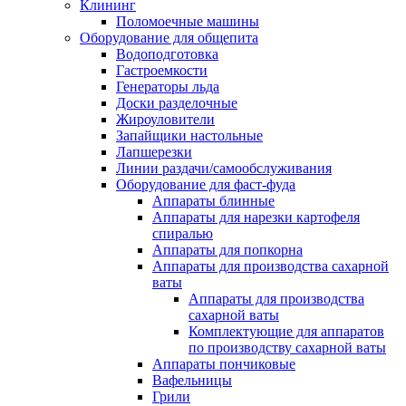
Клининг
Поломоечные машины
Оборудование для общепита
Водоподготовка
Гастроемкости
Генераторы льда
Доски разделочные
Жироуловители
Запайщики настольные
Лапшерезки
Линии раздачи/самообслуживания
Оборудование для фаст-фуда
Аппараты блинные
Аппараты для нарезки картофеля
спиралью
Аппараты для попкорна
Аппараты для производства сахарной
ваты
Аппараты для производства
сахарной ваты
Комплектующие для аппаратов
по производству сахарной ваты
Аппараты пончиковые
Вафельницы
Грили