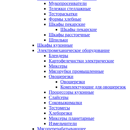
Мукопросеиватели
Тележки стеллажные
Тестораскатки
Формы хлебные
Шкафы пекарские
Шкафы пекарские
Шкафы расстоечные
Шпильки
Шкафы кухонные
Электромеханическое оборудование
Блендеры
Картофелечистки электрические
Миксеры
Мясорубки промышленные
Овощерезки
Овощерезки
Комплектующие для овощерезок
Процессоры кухонные
Слайсеры
Соковыжималки
Тестомесы
Хлеборезки
Миксеры планетарные
Измельчители
Мясоперерабатывающее