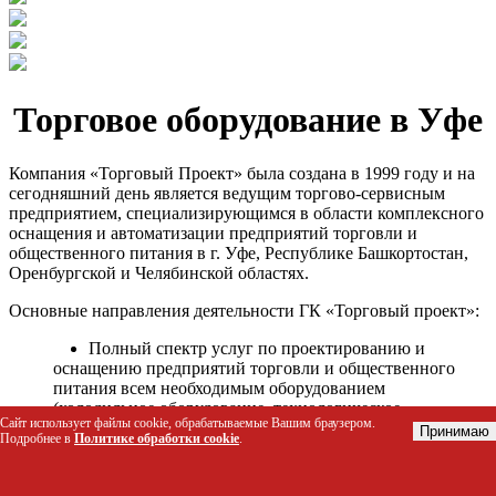
Торговое оборудование в Уфе
Компания «Торговый Проект» была создана в 1999 году и на
сегодняшний день является ведущим торгово-сервисным
предприятием, специализирующимся в области комплексного
оснащения и автоматизации предприятий торговли и
общественного питания в г. Уфе, Республике Башкортостан,
Оренбургской и Челябинской областях.
Основные направления деятельности ГК «Торговый проект»:
Полный спектр услуг по проектированию и
оснащению предприятий торговли и общественного
питания всем необходимым оборудованием
(холодильное оборудование, технологическое
Сайт использует файлы cookie, обрабатываемые Вашим браузером.
оборудование, стеллажное оборудование и т.д.);
Принимаю
Подробнее в
Политике обработки cookie
.
Автоматизация торговых процессов и внедрения
программных продуктов;
Гарантийное и послегарантийное сервисное