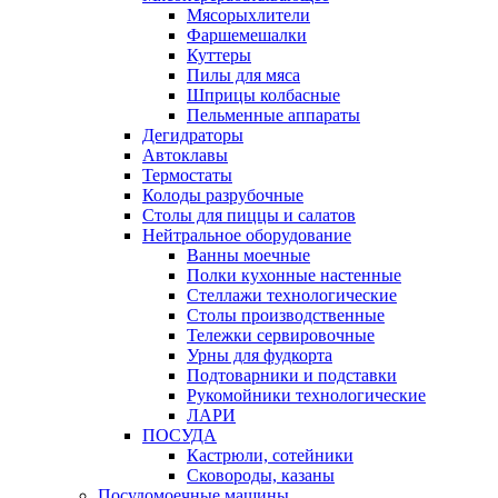
Мясорыхлители
Фаршемешалки
Куттеры
Пилы для мяса
Шприцы колбасные
Пельменные аппараты
Дегидраторы
Автоклавы
Термостаты
Колоды разрубочные
Столы для пиццы и салатов
Нейтральное оборудование
Ванны моечные
Полки кухонные настенные
Стеллажи технологические
Столы производственные
Тележки сервировочные
Урны для фудкорта
Подтоварники и подставки
Рукомойники технологические
ЛАРИ
ПОСУДА
Кастрюли, сотейники
Сковороды, казаны
Посудомоечные машины