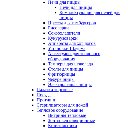
Печи для пиццы
Печи для пиццы
Комплектующие для печей для
пиццы
Прессы для гамбургеров
Рисоварки
Сокоохладители
Кукурузоварки
Аппараты для хот-догов
Установки Шаурма
Аксессуары для теплового
оборудования
Темперы для шоколада
Столы для пиццы
Фритюрницы
Чебуречницы
Электрошашлычницы
Палатки торговые
Посуда
Противни
Стерилизаторы для ножей
Тепловое оборудование
Витрины тепловые
Зонты вентиляционные
Кипятильники