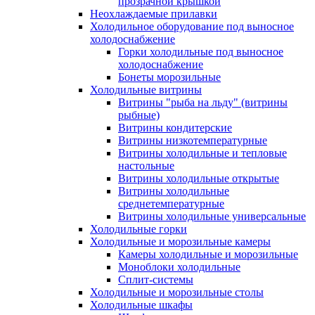
прозрачной крышкой
Неохлаждаемые прилавки
Холодильное оборудование под выносное
холодоснабжение
Горки холодильные под выносное
холодоснабжение
Бонеты морозильные
Холодильные витрины
Витрины "рыба на льду" (витрины
рыбные)
Витрины кондитерские
Витрины низкотемпературные
Витрины холодильные и тепловые
настольные
Витрины холодильные открытые
Витрины холодильные
среднетемпературные
Витрины холодильные универсальные
Холодильные горки
Холодильные и морозильные камеры
Камеры холодильные и морозильные
Моноблоки холодильные
Сплит-системы
Холодильные и морозильные столы
Холодильные шкафы