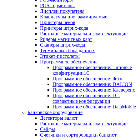
POS-терминалы
Дисплеи покупателя
Клавиатуры программируемые
Принтеры чеков
Принтеры штрих-кода
Расходные материалы и комплектующие
Ридеры магнитных карт
Сканеры штрих-кода
Терминалы сбора данных
Этикет-пистолеты
Программное обеспечение
Программное обеспечение: Типовые
конфигруации1С
Программное обеспечение: ilexx
Программное обеспечение: DALION
Программное обеспечение: Клеверенс
Программное обеспечение: 1С-
совместные конфигруации
Программное обеспечение: DataMobile
Банковское оборудование
Детекторы валют
Расходные материалы и комплектующие
Сейфы
Счетчики и сортировщики банкнот