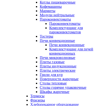
Котлы пищеварочные
Кофемашины
Мармиты
Модули нейтральные
Пароконвектоматы
Пароконвектоматы
Комплектующие для
пароконвектоматов
Тостеры
Печи конвекционные
Печи конвекционные
Комплектующие для печей
конвекционных
Печи микроволновые
Плиты газовые
Плиты индукционные
Плиты электрические
Грили для кур
Поверхности жарочные
Столы тепловые
Столы горячие упаковочные
Шкафы жарочные
Термосы
Фризеры
Хлебопекарное оборудование