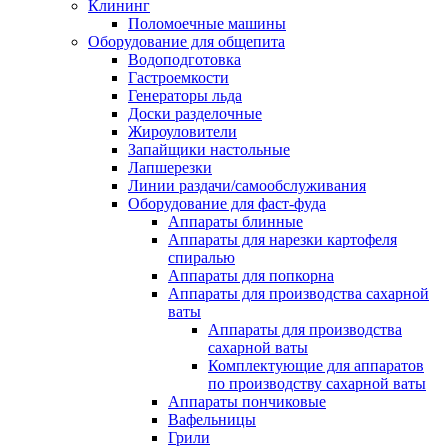
Клининг
Поломоечные машины
Оборудование для общепита
Водоподготовка
Гастроемкости
Генераторы льда
Доски разделочные
Жироуловители
Запайщики настольные
Лапшерезки
Линии раздачи/самообслуживания
Оборудование для фаст-фуда
Аппараты блинные
Аппараты для нарезки картофеля
спиралью
Аппараты для попкорна
Аппараты для производства сахарной
ваты
Аппараты для производства
сахарной ваты
Комплектующие для аппаратов
по производству сахарной ваты
Аппараты пончиковые
Вафельницы
Грили