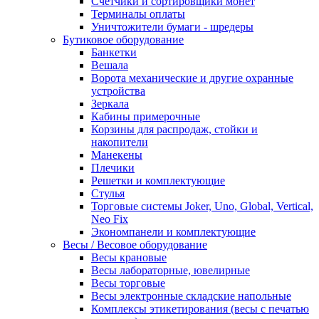
Счетчики и сортировщики монет
Терминалы оплаты
Уничтожители бумаги - шредеры
Бутиковое оборудование
Банкетки
Вешала
Ворота механические и другие охранные
устройства
Зеркала
Кабины примерочные
Корзины для распродаж, стойки и
накопители
Манекены
Плечики
Решетки и комплектующие
Стулья
Торговые системы Joker, Uno, Global, Vertical,
Neo Fix
Экономпанели и комплектующие
Весы / Весовое оборудование
Весы крановые
Весы лабораторные, ювелирные
Весы торговые
Весы электронные складские напольные
Комплексы этикетирования (весы с печатью