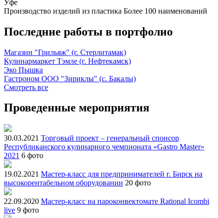
Уфе
Производство изделий из пластика
Более 100 наименований
Последние работы в портфолио
Магазин "Грильяж" (г. Стерлитамак)
Кулинармаркет Тэмле (г. Нефтекамск)
Эко Пышка
Гастроном ООО "Зириклы" (с. Бакалы)
Смотреть все
Проведенные мероприятия
30.03.2021
Торговый проект – генеральный спонсор
Республиканского кулинарного чемпионата «Gastro Master»
2021
6 фото
19.02.2021
Мастер-класс для предпринимателей г. Бирск на
высокорентабельном оборудовании
20 фото
22.09.2020
Мастер-класс на пароконвектомате Rational Icombi
live
9 фото