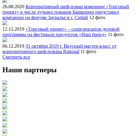
26.08.2020
Корпоративный шеф-повар компании «Торговый
проект» в числе лучших поваров Башкирии представил
компанию на форуме Зауралье в г. Сибай
12 фото
12.12.2019
«Торговый проект» – соорганизатор деловой
программы на фестивале продуктов «Наш бренд»
11 фото
06.12.2019
31 октября 2019 г. Вкусный мастер-класс от
корпоративного шеф-повара Rational
11 фото
Смотреть все
Наши партнеры