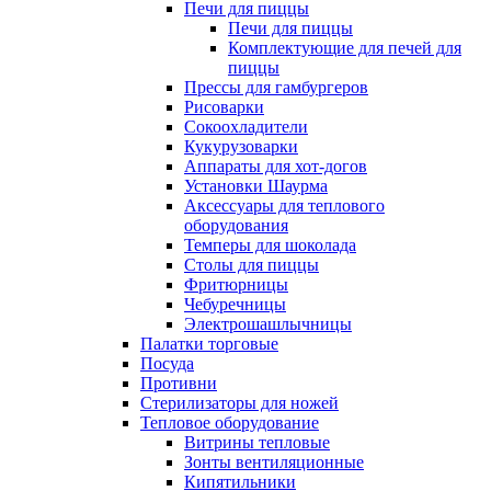
Печи для пиццы
Печи для пиццы
Комплектующие для печей для
пиццы
Прессы для гамбургеров
Рисоварки
Сокоохладители
Кукурузоварки
Аппараты для хот-догов
Установки Шаурма
Аксессуары для теплового
оборудования
Темперы для шоколада
Столы для пиццы
Фритюрницы
Чебуречницы
Электрошашлычницы
Палатки торговые
Посуда
Противни
Стерилизаторы для ножей
Тепловое оборудование
Витрины тепловые
Зонты вентиляционные
Кипятильники