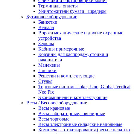
Счетчики и сортировщики монет
Терминалы оплаты
Уничтожители бумаги - шредеры
Бутиковое оборудование
Банкетки
Вешала
Ворота механические и другие охранные
устройства
Зеркала
Кабины примерочные
Корзины для распродаж, стойки и
накопители
Манекены
Плечики
Решетки и комплектующие
Стулья
Торговые системы Joker, Uno, Global, Vertical,
Neo Fix
Экономпанели и комплектующие
Весы / Весовое оборудование
Весы крановые
Весы лабораторные, ювелирные
Весы торговые
Весы электронные складские напольные
Комплексы этикетирования (весы с печатью