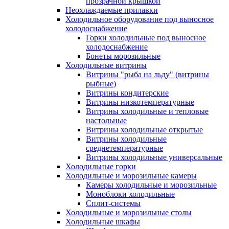
прозрачной крышкой
Неохлаждаемые прилавки
Холодильное оборудование под выносное
холодоснабжение
Горки холодильные под выносное
холодоснабжение
Бонеты морозильные
Холодильные витрины
Витрины "рыба на льду" (витрины
рыбные)
Витрины кондитерские
Витрины низкотемпературные
Витрины холодильные и тепловые
настольные
Витрины холодильные открытые
Витрины холодильные
среднетемпературные
Витрины холодильные универсальные
Холодильные горки
Холодильные и морозильные камеры
Камеры холодильные и морозильные
Моноблоки холодильные
Сплит-системы
Холодильные и морозильные столы
Холодильные шкафы