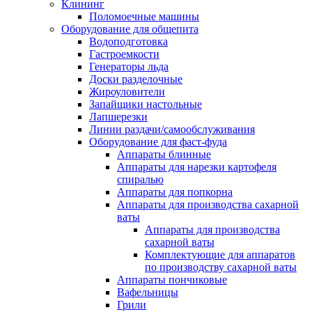
Клининг
Поломоечные машины
Оборудование для общепита
Водоподготовка
Гастроемкости
Генераторы льда
Доски разделочные
Жироуловители
Запайщики настольные
Лапшерезки
Линии раздачи/самообслуживания
Оборудование для фаст-фуда
Аппараты блинные
Аппараты для нарезки картофеля
спиралью
Аппараты для попкорна
Аппараты для производства сахарной
ваты
Аппараты для производства
сахарной ваты
Комплектующие для аппаратов
по производству сахарной ваты
Аппараты пончиковые
Вафельницы
Грили