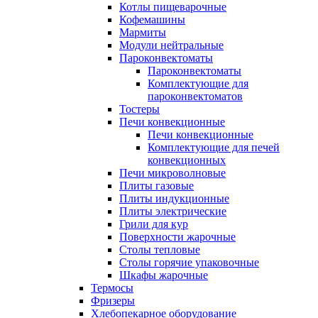
Котлы пищеварочные
Кофемашины
Мармиты
Модули нейтральные
Пароконвектоматы
Пароконвектоматы
Комплектующие для
пароконвектоматов
Тостеры
Печи конвекционные
Печи конвекционные
Комплектующие для печей
конвекционных
Печи микроволновые
Плиты газовые
Плиты индукционные
Плиты электрические
Грили для кур
Поверхности жарочные
Столы тепловые
Столы горячие упаковочные
Шкафы жарочные
Термосы
Фризеры
Хлебопекарное оборудование