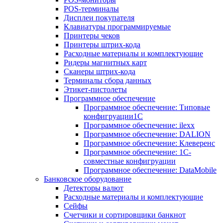
POS-терминалы
Дисплеи покупателя
Клавиатуры программируемые
Принтеры чеков
Принтеры штрих-кода
Расходные материалы и комплектующие
Ридеры магнитных карт
Сканеры штрих-кода
Терминалы сбора данных
Этикет-пистолеты
Программное обеспечение
Программное обеспечение: Типовые
конфигруации1С
Программное обеспечение: ilexx
Программное обеспечение: DALION
Программное обеспечение: Клеверенс
Программное обеспечение: 1С-
совместные конфигруации
Программное обеспечение: DataMobile
Банковское оборудование
Детекторы валют
Расходные материалы и комплектующие
Сейфы
Счетчики и сортировщики банкнот