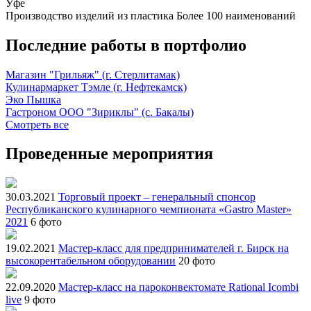
Уфе
Производство изделий из пластика
Более 100 наименований
Последние работы в портфолио
Магазин "Грильяж" (г. Стерлитамак)
Кулинармаркет Тэмле (г. Нефтекамск)
Эко Пышка
Гастроном ООО "Зириклы" (с. Бакалы)
Смотреть все
Проведенные мероприятия
30.03.2021
Торговый проект – генеральный спонсор
Республиканского кулинарного чемпионата «Gastro Master»
2021
6 фото
19.02.2021
Мастер-класс для предпринимателей г. Бирск на
высокорентабельном оборудовании
20 фото
22.09.2020
Мастер-класс на пароконвектомате Rational Icombi
live
9 фото