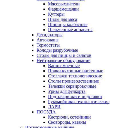
Мясорыхлители
Фаршемешалки
Куттеры
Пилы для мяса
Шприцы колбасные
Пельменные аппараты
Дегидраторы
Автоклавы
Термостаты
Колоды разрубочные
Столы для пиццы и салатов
Нейтральное оборудование
Ванны моечные
Полки кухонные настенные
Стеллажи технологические
Столы производственные
Тележки сервировочные
Урны для фудкорта
Подтоварники и подставки
Рукомойники технологические
ЛАРИ
ПОСУДА
Кастрюли, сотейники
Сковороды, казаны
Посудомоечные машины