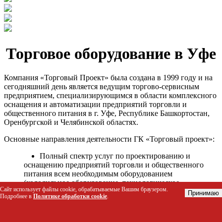
Торговое оборудование в Уфе
Компания «Торговый Проект» была создана в 1999 году и на
сегодняшний день является ведущим торгово-сервисным
предприятием, специализирующимся в области комплексного
оснащения и автоматизации предприятий торговли и
общественного питания в г. Уфе, Республике Башкортостан,
Оренбургской и Челябинской областях.
Основные направления деятельности ГК «Торговый проект»:
Полный спектр услуг по проектированию и
оснащению предприятий торговли и общественного
питания всем необходимым оборудованием
(холодильное оборудование, технологическое
Сайт использует файлы cookie, обрабатываемые Вашим браузером.
оборудование, стеллажное оборудование и т.д.);
Принимаю
Подробнее в
Политике обработки cookie
.
Автоматизация торговых процессов и внедрения
программных продуктов;
Гарантийное и послегарантийное сервисное