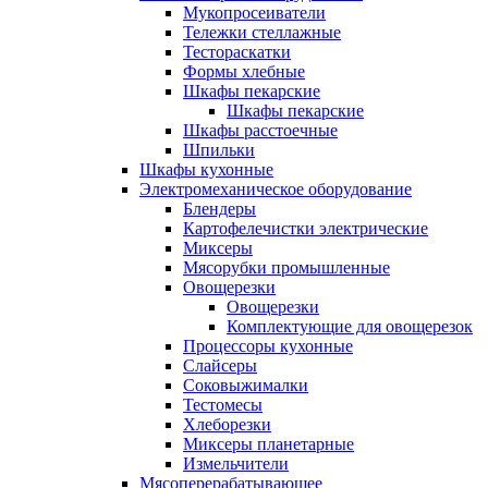
Мукопросеиватели
Тележки стеллажные
Тестораскатки
Формы хлебные
Шкафы пекарские
Шкафы пекарские
Шкафы расстоечные
Шпильки
Шкафы кухонные
Электромеханическое оборудование
Блендеры
Картофелечистки электрические
Миксеры
Мясорубки промышленные
Овощерезки
Овощерезки
Комплектующие для овощерезок
Процессоры кухонные
Слайсеры
Соковыжималки
Тестомесы
Хлеборезки
Миксеры планетарные
Измельчители
Мясоперерабатывающее