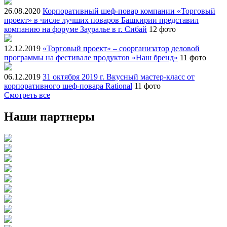
26.08.2020
Корпоративный шеф-повар компании «Торговый
проект» в числе лучших поваров Башкирии представил
компанию на форуме Зауралье в г. Сибай
12 фото
12.12.2019
«Торговый проект» – соорганизатор деловой
программы на фестивале продуктов «Наш бренд»
11 фото
06.12.2019
31 октября 2019 г. Вкусный мастер-класс от
корпоративного шеф-повара Rational
11 фото
Смотреть все
Наши партнеры