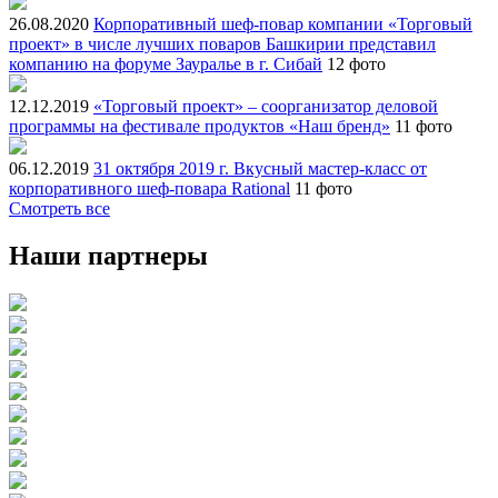
26.08.2020
Корпоративный шеф-повар компании «Торговый
проект» в числе лучших поваров Башкирии представил
компанию на форуме Зауралье в г. Сибай
12 фото
12.12.2019
«Торговый проект» – соорганизатор деловой
программы на фестивале продуктов «Наш бренд»
11 фото
06.12.2019
31 октября 2019 г. Вкусный мастер-класс от
корпоративного шеф-повара Rational
11 фото
Смотреть все
Наши партнеры