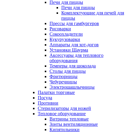
Печи для пиццы
Печи для пиццы
Комплектующие для печей для
пиццы
Прессы для гамбургеров
Рисоварки
Сокоохладители
Кукурузоварки
Аппараты для хот-догов
Установки Шаурма
Аксессуары для теплового
оборудования
Темперы для шоколада
Столы для пиццы
Фритюрницы
Чебуречницы
Электрошашлычницы
Палатки торговые
Посуда
Противни
Стерилизаторы для ножей
Тепловое оборудование
Витрины тепловые
Зонты вентиляционные
Кипятильники