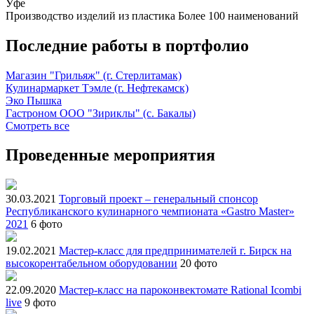
Уфе
Производство изделий из пластика
Более 100 наименований
Последние работы в портфолио
Магазин "Грильяж" (г. Стерлитамак)
Кулинармаркет Тэмле (г. Нефтекамск)
Эко Пышка
Гастроном ООО "Зириклы" (с. Бакалы)
Смотреть все
Проведенные мероприятия
30.03.2021
Торговый проект – генеральный спонсор
Республиканского кулинарного чемпионата «Gastro Master»
2021
6 фото
19.02.2021
Мастер-класс для предпринимателей г. Бирск на
высокорентабельном оборудовании
20 фото
22.09.2020
Мастер-класс на пароконвектомате Rational Icombi
live
9 фото