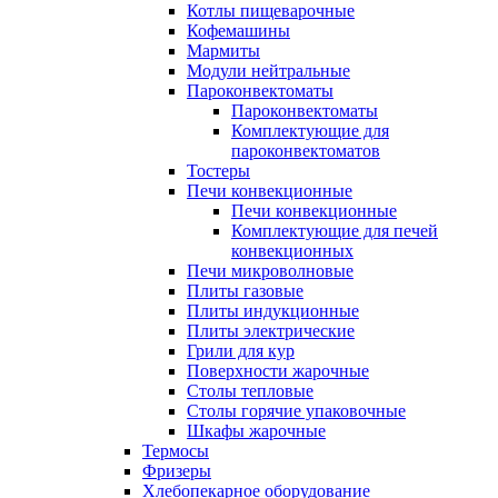
Котлы пищеварочные
Кофемашины
Мармиты
Модули нейтральные
Пароконвектоматы
Пароконвектоматы
Комплектующие для
пароконвектоматов
Тостеры
Печи конвекционные
Печи конвекционные
Комплектующие для печей
конвекционных
Печи микроволновые
Плиты газовые
Плиты индукционные
Плиты электрические
Грили для кур
Поверхности жарочные
Столы тепловые
Столы горячие упаковочные
Шкафы жарочные
Термосы
Фризеры
Хлебопекарное оборудование