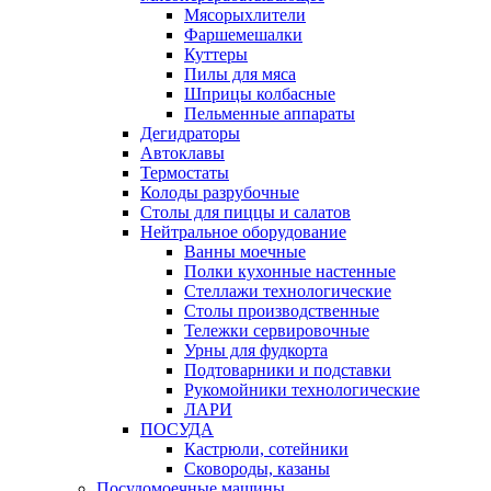
Мясорыхлители
Фаршемешалки
Куттеры
Пилы для мяса
Шприцы колбасные
Пельменные аппараты
Дегидраторы
Автоклавы
Термостаты
Колоды разрубочные
Столы для пиццы и салатов
Нейтральное оборудование
Ванны моечные
Полки кухонные настенные
Стеллажи технологические
Столы производственные
Тележки сервировочные
Урны для фудкорта
Подтоварники и подставки
Рукомойники технологические
ЛАРИ
ПОСУДА
Кастрюли, сотейники
Сковороды, казаны
Посудомоечные машины