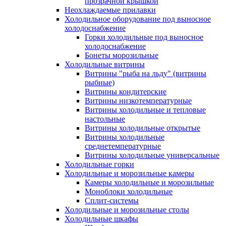
прозрачной крышкой
Неохлаждаемые прилавки
Холодильное оборудование под выносное
холодоснабжение
Горки холодильные под выносное
холодоснабжение
Бонеты морозильные
Холодильные витрины
Витрины "рыба на льду" (витрины
рыбные)
Витрины кондитерские
Витрины низкотемпературные
Витрины холодильные и тепловые
настольные
Витрины холодильные открытые
Витрины холодильные
среднетемпературные
Витрины холодильные универсальные
Холодильные горки
Холодильные и морозильные камеры
Камеры холодильные и морозильные
Моноблоки холодильные
Сплит-системы
Холодильные и морозильные столы
Холодильные шкафы