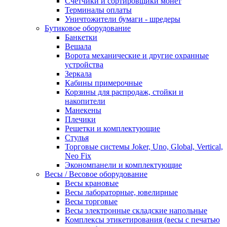
Счетчики и сортировщики монет
Терминалы оплаты
Уничтожители бумаги - шредеры
Бутиковое оборудование
Банкетки
Вешала
Ворота механические и другие охранные
устройства
Зеркала
Кабины примерочные
Корзины для распродаж, стойки и
накопители
Манекены
Плечики
Решетки и комплектующие
Стулья
Торговые системы Joker, Uno, Global, Vertical,
Neo Fix
Экономпанели и комплектующие
Весы / Весовое оборудование
Весы крановые
Весы лабораторные, ювелирные
Весы торговые
Весы электронные складские напольные
Комплексы этикетирования (весы с печатью