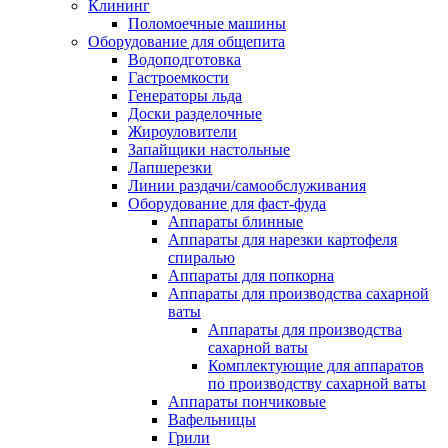
Клининг
Поломоечные машины
Оборудование для общепита
Водоподготовка
Гастроемкости
Генераторы льда
Доски разделочные
Жироуловители
Запайщики настольные
Лапшерезки
Линии раздачи/самообслуживания
Оборудование для фаст-фуда
Аппараты блинные
Аппараты для нарезки картофеля
спиралью
Аппараты для попкорна
Аппараты для производства сахарной
ваты
Аппараты для производства
сахарной ваты
Комплектующие для аппаратов
по производству сахарной ваты
Аппараты пончиковые
Вафельницы
Грили