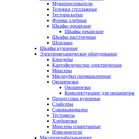
Мукопросеиватели
Тележки стеллажные
Тестораскатки
Формы хлебные
Шкафы пекарские
Шкафы пекарские
Шкафы расстоечные
Шпильки
Шкафы кухонные
Электромеханическое оборудование
Блендеры
Картофелечистки электрические
Миксеры
Мясорубки промышленные
Овощерезки
Овощерезки
Комплектующие для овощерезок
Процессоры кухонные
Слайсеры
Соковыжималки
Тестомесы
Хлеборезки
Миксеры планетарные
Измельчители
Мясоперерабатывающее