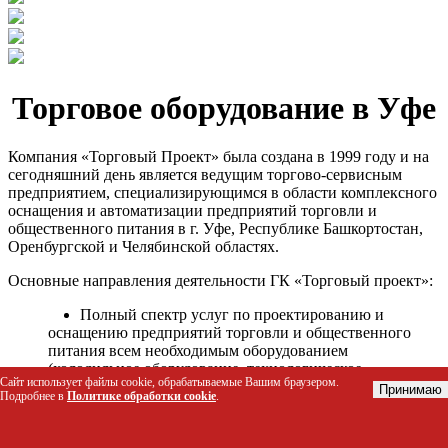
Торговое оборудование в Уфе
Компания «Торговый Проект» была создана в 1999 году и на
сегодняшний день является ведущим торгово-сервисным
предприятием, специализирующимся в области комплексного
оснащения и автоматизации предприятий торговли и
общественного питания в г. Уфе, Республике Башкортостан,
Оренбургской и Челябинской областях.
Основные направления деятельности ГК «Торговый проект»:
Полный спектр услуг по проектированию и
оснащению предприятий торговли и общественного
питания всем необходимым оборудованием
(холодильное оборудование, технологическое
Сайт использует файлы cookie, обрабатываемые Вашим браузером.
оборудование, стеллажное оборудование и т.д.);
Принимаю
Подробнее в
Политике обработки cookie
.
Автоматизация торговых процессов и внедрения
программных продуктов;
Гарантийное и послегарантийное сервисное