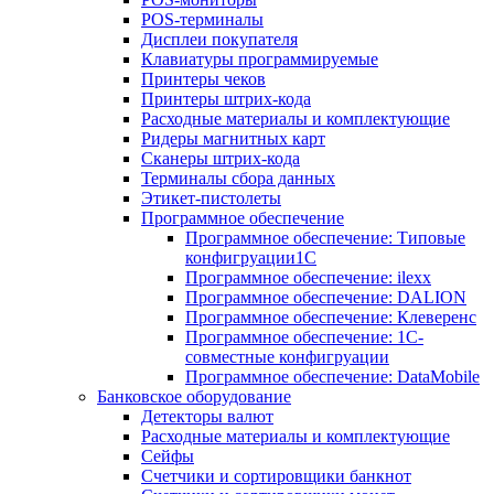
POS-терминалы
Дисплеи покупателя
Клавиатуры программируемые
Принтеры чеков
Принтеры штрих-кода
Расходные материалы и комплектующие
Ридеры магнитных карт
Сканеры штрих-кода
Терминалы сбора данных
Этикет-пистолеты
Программное обеспечение
Программное обеспечение: Типовые
конфигруации1С
Программное обеспечение: ilexx
Программное обеспечение: DALION
Программное обеспечение: Клеверенс
Программное обеспечение: 1С-
совместные конфигруации
Программное обеспечение: DataMobile
Банковское оборудование
Детекторы валют
Расходные материалы и комплектующие
Сейфы
Счетчики и сортировщики банкнот