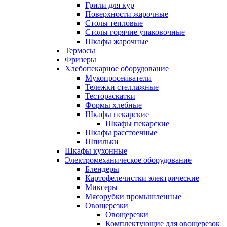
Грили для кур
Поверхности жарочные
Столы тепловые
Столы горячие упаковочные
Шкафы жарочные
Термосы
Фризеры
Хлебопекарное оборудование
Мукопросеиватели
Тележки стеллажные
Тестораскатки
Формы хлебные
Шкафы пекарские
Шкафы пекарские
Шкафы расстоечные
Шпильки
Шкафы кухонные
Электромеханическое оборудование
Блендеры
Картофелечистки электрические
Миксеры
Мясорубки промышленные
Овощерезки
Овощерезки
Комплектующие для овощерезок