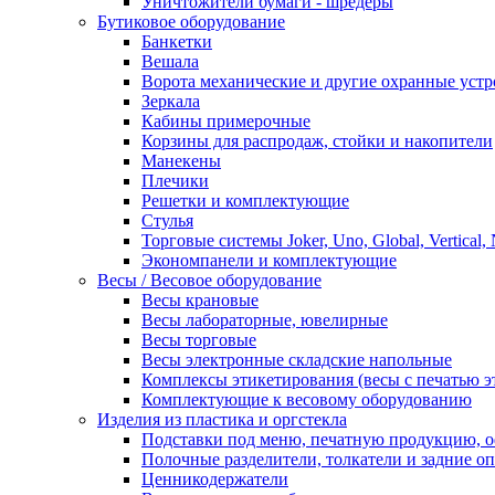
Уничтожители бумаги - шредеры
Бутиковое оборудование
Банкетки
Вешала
Ворота механические и другие охранные устр
Зеркала
Кабины примерочные
Корзины для распродаж, стойки и накопители
Манекены
Плечики
Решетки и комплектующие
Стулья
Торговые системы Joker, Uno, Global, Vertical,
Экономпанели и комплектующие
Весы / Весовое оборудование
Весы крановые
Весы лабораторные, ювелирные
Весы торговые
Весы электронные складские напольные
Комплексы этикетирования (весы с печатью э
Комплектующие к весовому оборудованию
Изделия из пластика и оргстекла
Подставки под меню, печатную продукцию, 
Полочные разделители, толкатели и задние о
Ценникодержатели