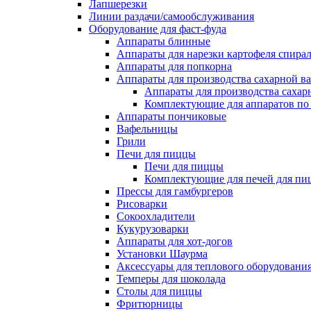
Лапшерезки
Линии раздачи/самообслуживания
Оборудование для фаст-фуда
Аппараты блинные
Аппараты для нарезки картофеля спира
Аппараты для попкорна
Аппараты для производства сахарной в
Аппараты для производства сахар
Комплектующие для аппаратов по 
Аппараты пончиковые
Вафельницы
Грили
Печи для пиццы
Печи для пиццы
Комплектующие для печей для пи
Прессы для гамбургеров
Рисоварки
Сокоохладители
Кукурузоварки
Аппараты для хот-догов
Установки Шаурма
Аксессуары для теплового оборудовани
Темперы для шоколада
Столы для пиццы
Фритюрницы