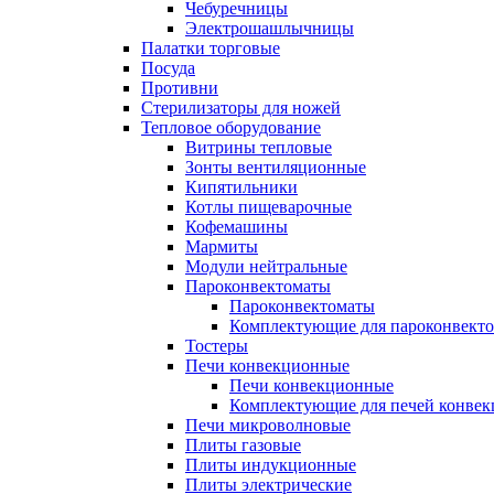
Чебуречницы
Электрошашлычницы
Палатки торговые
Посуда
Противни
Стерилизаторы для ножей
Тепловое оборудование
Витрины тепловые
Зонты вентиляционные
Кипятильники
Котлы пищеварочные
Кофемашины
Мармиты
Модули нейтральные
Пароконвектоматы
Пароконвектоматы
Комплектующие для пароконвекто
Тостеры
Печи конвекционные
Печи конвекционные
Комплектующие для печей конве
Печи микроволновые
Плиты газовые
Плиты индукционные
Плиты электрические