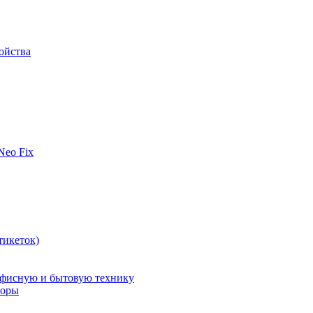
ойства
 Neo Fix
тикеток)
офисную и бытовую технику
поры