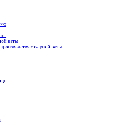
лью
аты
ной ваты
производству сахарной ваты
ццы
я