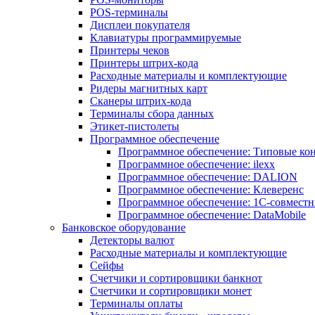
POS-терминалы
Дисплеи покупателя
Клавиатуры программируемые
Принтеры чеков
Принтеры штрих-кода
Расходные материалы и комплектующие
Ридеры магнитных карт
Сканеры штрих-кода
Терминалы сбора данных
Этикет-пистолеты
Программное обеспечение
Программное обеспечение: Типовые к
Программное обеспечение: ilexx
Программное обеспечение: DALION
Программное обеспечение: Клеверенс
Программное обеспечение: 1С-совмест
Программное обеспечение: DataMobile
Банковское оборудование
Детекторы валют
Расходные материалы и комплектующие
Сейфы
Счетчики и сортировщики банкнот
Счетчики и сортировщики монет
Терминалы оплаты