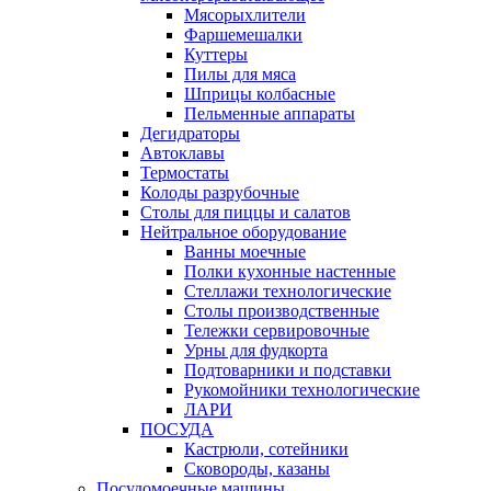
Мясорыхлители
Фаршемешалки
Куттеры
Пилы для мяса
Шприцы колбасные
Пельменные аппараты
Дегидраторы
Автоклавы
Термостаты
Колоды разрубочные
Столы для пиццы и салатов
Нейтральное оборудование
Ванны моечные
Полки кухонные настенные
Стеллажи технологические
Столы производственные
Тележки сервировочные
Урны для фудкорта
Подтоварники и подставки
Рукомойники технологические
ЛАРИ
ПОСУДА
Кастрюли, сотейники
Сковороды, казаны
Посудомоечные машины