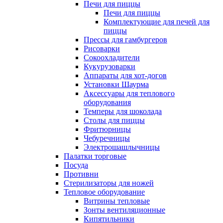
Печи для пиццы
Печи для пиццы
Комплектующие для печей для
пиццы
Прессы для гамбургеров
Рисоварки
Сокоохладители
Кукурузоварки
Аппараты для хот-догов
Установки Шаурма
Аксессуары для теплового
оборудования
Темперы для шоколада
Столы для пиццы
Фритюрницы
Чебуречницы
Электрошашлычницы
Палатки торговые
Посуда
Противни
Стерилизаторы для ножей
Тепловое оборудование
Витрины тепловые
Зонты вентиляционные
Кипятильники