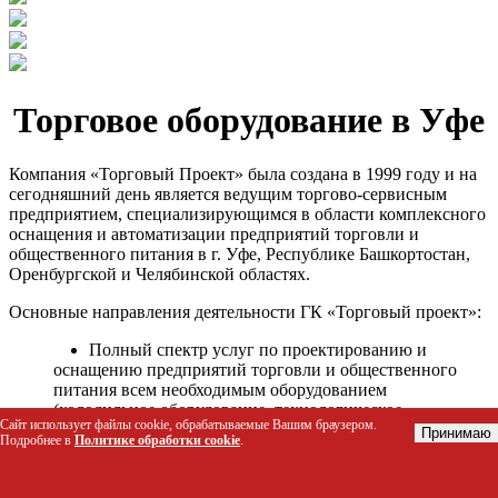
Торговое оборудование в Уфе
Компания «Торговый Проект» была создана в 1999 году и на
сегодняшний день является ведущим торгово-сервисным
предприятием, специализирующимся в области комплексного
оснащения и автоматизации предприятий торговли и
общественного питания в г. Уфе, Республике Башкортостан,
Оренбургской и Челябинской областях.
Основные направления деятельности ГК «Торговый проект»:
Полный спектр услуг по проектированию и
оснащению предприятий торговли и общественного
питания всем необходимым оборудованием
(холодильное оборудование, технологическое
Сайт использует файлы cookie, обрабатываемые Вашим браузером.
оборудование, стеллажное оборудование и т.д.);
Принимаю
Подробнее в
Политике обработки cookie
.
Автоматизация торговых процессов и внедрения
программных продуктов;
Гарантийное и послегарантийное сервисное