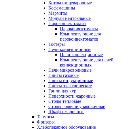
Котлы пищеварочные
Кофемашины
Мармиты
Модули нейтральные
Пароконвектоматы
Пароконвектоматы
Комплектующие для
пароконвектоматов
Тостеры
Печи конвекционные
Печи конвекционные
Комплектующие для печей
конвекционных
Печи микроволновые
Плиты газовые
Плиты индукционные
Плиты электрические
Грили для кур
Поверхности жарочные
Столы тепловые
Столы горячие упаковочные
Шкафы жарочные
Термосы
Фризеры
Хлебопекарное оборудование