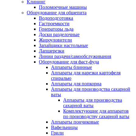
Клининг
Поломоечные машины
Оборудование для общепита
Водоподготовка
Гастроемкости
Генераторы льда
Доски разделочные
Жироуловители
Запайщики настольные
Лапшерезки
Линии раздачи/самообслуживания
Оборудование для фаст-фуда
Аппараты блинные
Аппараты для нарезки картофеля
спиралью
Аппараты для попкорна
Аппараты для производства сахарной
ваты
Аппараты для производства
сахарной ваты
Комплектующие для аппаратов
по производству сахарной ваты
Аппараты пончиковые
Вафельницы
Грили