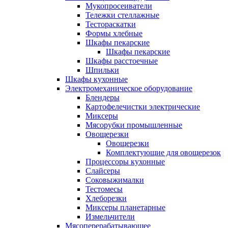
Мукопросеиватели
Тележки стеллажные
Тестораскатки
Формы хлебные
Шкафы пекарские
Шкафы пекарские
Шкафы расстоечные
Шпильки
Шкафы кухонные
Электромеханическое оборудование
Блендеры
Картофелечистки электрические
Миксеры
Мясорубки промышленные
Овощерезки
Овощерезки
Комплектующие для овощерезок
Процессоры кухонные
Слайсеры
Соковыжималки
Тестомесы
Хлеборезки
Миксеры планетарные
Измельчители
Мясоперерабатывающее