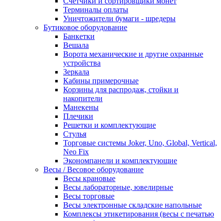
Счетчики и сортировщики монет
Терминалы оплаты
Уничтожители бумаги - шредеры
Бутиковое оборудование
Банкетки
Вешала
Ворота механические и другие охранные
устройства
Зеркала
Кабины примерочные
Корзины для распродаж, стойки и
накопители
Манекены
Плечики
Решетки и комплектующие
Стулья
Торговые системы Joker, Uno, Global, Vertical,
Neo Fix
Экономпанели и комплектующие
Весы / Весовое оборудование
Весы крановые
Весы лабораторные, ювелирные
Весы торговые
Весы электронные складские напольные
Комплексы этикетирования (весы с печатью