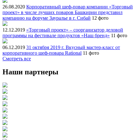
26.08.2020
Корпоративный шеф-повар компании «Торговый
проект» в числе лучших поваров Башкирии представил
компанию на форуме Зауралье в г. Сибай
12 фото
12.12.2019
«Торговый проект» – соорганизатор деловой
программы на фестивале продуктов «Наш бренд»
11 фото
06.12.2019
31 октября 2019 г. Вкусный мастер-класс от
корпоративного шеф-повара Rational
11 фото
Смотреть все
Наши партнеры