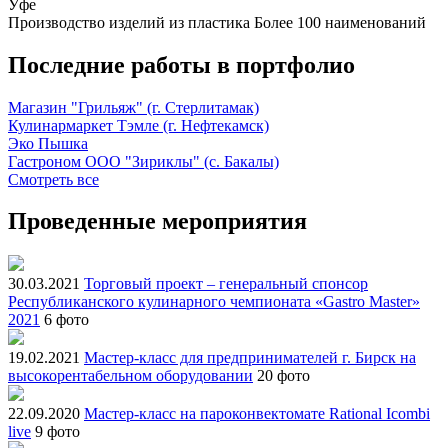
Уфе
Производство изделий из пластика
Более 100 наименований
Последние работы в портфолио
Магазин "Грильяж" (г. Стерлитамак)
Кулинармаркет Тэмле (г. Нефтекамск)
Эко Пышка
Гастроном ООО "Зириклы" (с. Бакалы)
Смотреть все
Проведенные мероприятия
30.03.2021
Торговый проект – генеральный спонсор
Республиканского кулинарного чемпионата «Gastro Master»
2021
6 фото
19.02.2021
Мастер-класс для предпринимателей г. Бирск на
высокорентабельном оборудовании
20 фото
22.09.2020
Мастер-класс на пароконвектомате Rational Icombi
live
9 фото