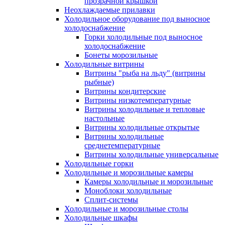
прозрачной крышкой
Неохлаждаемые прилавки
Холодильное оборудование под выносное
холодоснабжение
Горки холодильные под выносное
холодоснабжение
Бонеты морозильные
Холодильные витрины
Витрины "рыба на льду" (витрины
рыбные)
Витрины кондитерские
Витрины низкотемпературные
Витрины холодильные и тепловые
настольные
Витрины холодильные открытые
Витрины холодильные
среднетемпературные
Витрины холодильные универсальные
Холодильные горки
Холодильные и морозильные камеры
Камеры холодильные и морозильные
Моноблоки холодильные
Сплит-системы
Холодильные и морозильные столы
Холодильные шкафы