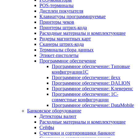
POS-терминалы
Дисплеи покупателя
Клавиатуры программируемые
Принтеры чеков
Принтеры штрих-кода
Расходные материалы и комплектующие
Ридеры магнитных карт
Сканеры штрих-кода
Терминалы сбора данных
Этикет-пистолеты
Программное обеспечение
Программное обеспечение: Типовые
конфигруации1С
Программное обеспечение: ilexx
Программное обеспечение: DALION
Программное обеспечение: Клеверенс
Программное обеспечение: 1С-
совместные конфигруации
Программное обеспечение: DataMobile
Банковское оборудование
Детекторы валют
Расходные материалы и комплектующие
Сейфы
Счетчики и сортировщики банкнот