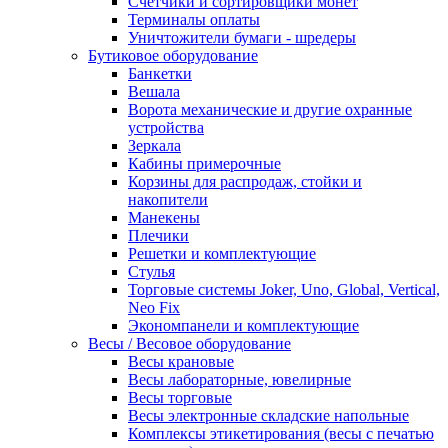
Счетчики и сортировщики монет
Терминалы оплаты
Уничтожители бумаги - шредеры
Бутиковое оборудование
Банкетки
Вешала
Ворота механические и другие охранные
устройства
Зеркала
Кабины примерочные
Корзины для распродаж, стойки и
накопители
Манекены
Плечики
Решетки и комплектующие
Стулья
Торговые системы Joker, Uno, Global, Vertical,
Neo Fix
Экономпанели и комплектующие
Весы / Весовое оборудование
Весы крановые
Весы лабораторные, ювелирные
Весы торговые
Весы электронные складские напольные
Комплексы этикетирования (весы с печатью