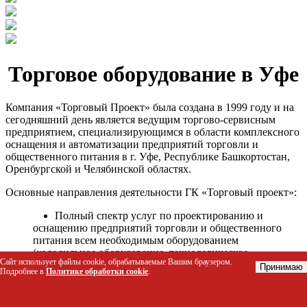
Торговое оборудование в Уфе
Компания «Торговый Проект» была создана в 1999 году и на
сегодняшний день является ведущим торгово-сервисным
предприятием, специализирующимся в области комплексного
оснащения и автоматизации предприятий торговли и
общественного питания в г. Уфе, Республике Башкортостан,
Оренбургской и Челябинской областях.
Основные направления деятельности ГК «Торговый проект»:
Полный спектр услуг по проектированию и
оснащению предприятий торговли и общественного
питания всем необходимым оборудованием
(холодильное оборудование, технологическое
Сайт использует файлы cookie, обрабатываемые Вашим браузером.
оборудование, стеллажное оборудование и т.д.);
Принимаю
Подробнее в
Политике обработки cookie
.
Автоматизация торговых процессов и внедрения
программных продуктов;
Гарантийное и послегарантийное сервисное