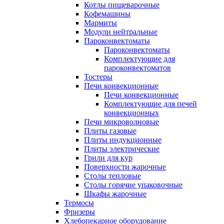
Котлы пищеварочные
Кофемашины
Мармиты
Модули нейтральные
Пароконвектоматы
Пароконвектоматы
Комплектующие для
пароконвектоматов
Тостеры
Печи конвекционные
Печи конвекционные
Комплектующие для печей
конвекционных
Печи микроволновые
Плиты газовые
Плиты индукционные
Плиты электрические
Грили для кур
Поверхности жарочные
Столы тепловые
Столы горячие упаковочные
Шкафы жарочные
Термосы
Фризеры
Хлебопекарное оборудование