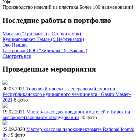
Уфе
Производство изделий из пластика
Более 100 наименований
Последние работы в портфолио
Магазин "Грильяж" (г. Стерлитамак)
Кулинармаркет Тэмле (г. Нефтекамск)
Эко Пышка
Гастроном ООО "Зириклы" (с. Бакалы)
Смотреть все
Проведенные мероприятия
30.03.2021
Торговый проект – генеральный спонсор
Республиканского кулинарного чемпионата «Gastro Master»
2021
6 фото
19.02.2021
Мастер-класс для предпринимателей г. Бирск на
высокорентабельном оборудовании
20 фото
22.09.2020
Мастер-класс на пароконвектомате Rational Icombi
live
9 фото