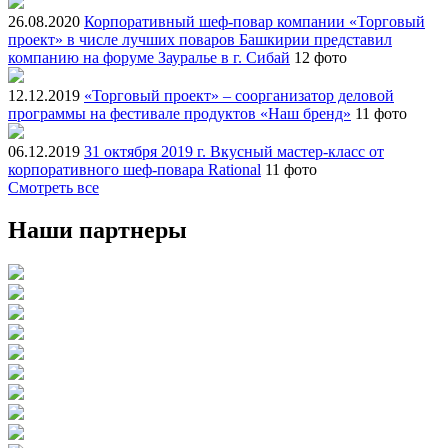
26.08.2020
Корпоративный шеф-повар компании «Торговый
проект» в числе лучших поваров Башкирии представил
компанию на форуме Зауралье в г. Сибай
12 фото
12.12.2019
«Торговый проект» – соорганизатор деловой
программы на фестивале продуктов «Наш бренд»
11 фото
06.12.2019
31 октября 2019 г. Вкусный мастер-класс от
корпоративного шеф-повара Rational
11 фото
Смотреть все
Наши партнеры