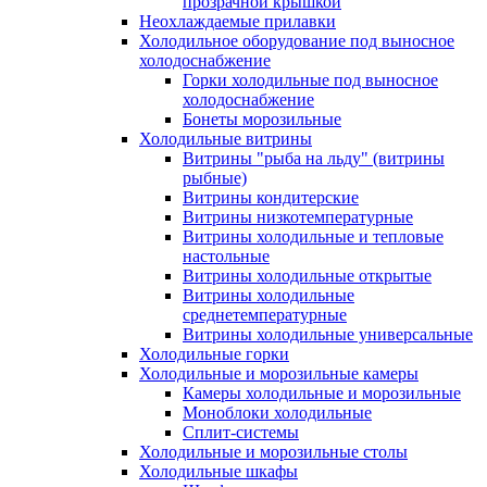
прозрачной крышкой
Неохлаждаемые прилавки
Холодильное оборудование под выносное
холодоснабжение
Горки холодильные под выносное
холодоснабжение
Бонеты морозильные
Холодильные витрины
Витрины "рыба на льду" (витрины
рыбные)
Витрины кондитерские
Витрины низкотемпературные
Витрины холодильные и тепловые
настольные
Витрины холодильные открытые
Витрины холодильные
среднетемпературные
Витрины холодильные универсальные
Холодильные горки
Холодильные и морозильные камеры
Камеры холодильные и морозильные
Моноблоки холодильные
Сплит-системы
Холодильные и морозильные столы
Холодильные шкафы