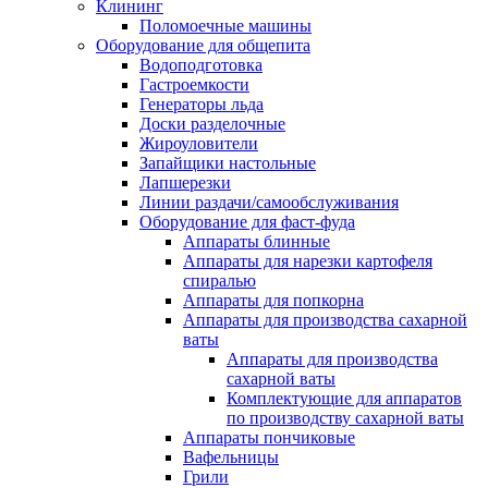
Клининг
Поломоечные машины
Оборудование для общепита
Водоподготовка
Гастроемкости
Генераторы льда
Доски разделочные
Жироуловители
Запайщики настольные
Лапшерезки
Линии раздачи/самообслуживания
Оборудование для фаст-фуда
Аппараты блинные
Аппараты для нарезки картофеля
спиралью
Аппараты для попкорна
Аппараты для производства сахарной
ваты
Аппараты для производства
сахарной ваты
Комплектующие для аппаратов
по производству сахарной ваты
Аппараты пончиковые
Вафельницы
Грили