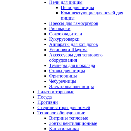
Печи для пиццы
Печи для пиццы
Комплектующие для печей для
пиццы
Прессы для гамбургеров
Рисоварки
Сокоохладители
Кукурузоварки
Аппараты для хот-догов
Установки Шаурма
Аксессуары для теплового
оборудования
Темперы для шоколада
Столы для пиццы
Фритюрницы
Чебуречницы
Электрошашлычницы
Палатки торговые
Посуда
Противни
Стерилизаторы для ножей
Тепловое оборудование
Витрины тепловые
Зонты вентиляционные
Кипятильники