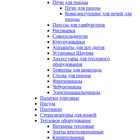
Печи для пиццы
Печи для пиццы
Комплектующие для печей для
пиццы
Прессы для гамбургеров
Рисоварки
Сокоохладители
Кукурузоварки
Аппараты для хот-догов
Установки Шаурма
Аксессуары для теплового
оборудования
Темперы для шоколада
Столы для пиццы
Фритюрницы
Чебуречницы
Электрошашлычницы
Палатки торговые
Посуда
Противни
Стерилизаторы для ножей
Тепловое оборудование
Витрины тепловые
Зонты вентиляционные
Кипятильники