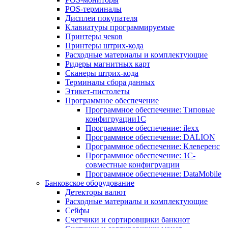
POS-терминалы
Дисплеи покупателя
Клавиатуры программируемые
Принтеры чеков
Принтеры штрих-кода
Расходные материалы и комплектующие
Ридеры магнитных карт
Сканеры штрих-кода
Терминалы сбора данных
Этикет-пистолеты
Программное обеспечение
Программное обеспечение: Типовые
конфигруации1С
Программное обеспечение: ilexx
Программное обеспечение: DALION
Программное обеспечение: Клеверенс
Программное обеспечение: 1С-
совместные конфигруации
Программное обеспечение: DataMobile
Банковское оборудование
Детекторы валют
Расходные материалы и комплектующие
Сейфы
Счетчики и сортировщики банкнот