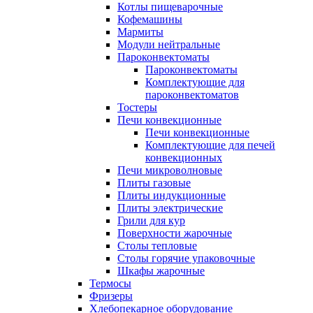
Котлы пищеварочные
Кофемашины
Мармиты
Модули нейтральные
Пароконвектоматы
Пароконвектоматы
Комплектующие для
пароконвектоматов
Тостеры
Печи конвекционные
Печи конвекционные
Комплектующие для печей
конвекционных
Печи микроволновые
Плиты газовые
Плиты индукционные
Плиты электрические
Грили для кур
Поверхности жарочные
Столы тепловые
Столы горячие упаковочные
Шкафы жарочные
Термосы
Фризеры
Хлебопекарное оборудование