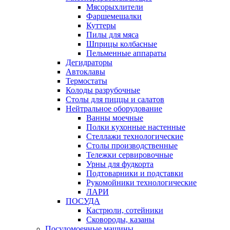
Мясорыхлители
Фаршемешалки
Куттеры
Пилы для мяса
Шприцы колбасные
Пельменные аппараты
Дегидраторы
Автоклавы
Термостаты
Колоды разрубочные
Столы для пиццы и салатов
Нейтральное оборудование
Ванны моечные
Полки кухонные настенные
Стеллажи технологические
Столы производственные
Тележки сервировочные
Урны для фудкорта
Подтоварники и подставки
Рукомойники технологические
ЛАРИ
ПОСУДА
Кастрюли, сотейники
Сковороды, казаны
Посудомоечные машины