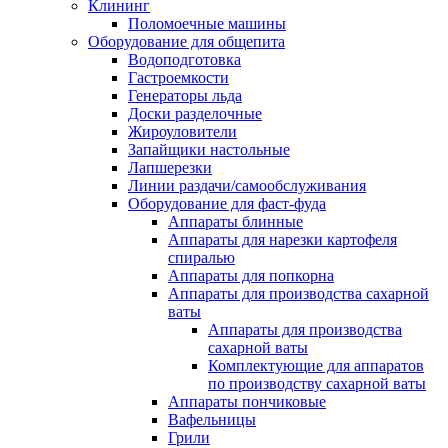
Клининг
Поломоечные машины
Оборудование для общепита
Водоподготовка
Гастроемкости
Генераторы льда
Доски разделочные
Жироуловители
Запайщики настольные
Лапшерезки
Линии раздачи/самообслуживания
Оборудование для фаст-фуда
Аппараты блинные
Аппараты для нарезки картофеля
спиралью
Аппараты для попкорна
Аппараты для производства сахарной
ваты
Аппараты для производства
сахарной ваты
Комплектующие для аппаратов
по производству сахарной ваты
Аппараты пончиковые
Вафельницы
Грили