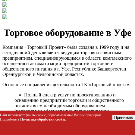
Торговое оборудование в Уфе
Компания «Торговый Проект» была создана в 1999 году и на
сегодняшний день является ведущим торгово-сервисным
предприятием, специализирующимся в области комплексного
оснащения и автоматизации предприятий торговли и
общественного питания в г. Уфе, Республике Башкортостан,
Оренбургской и Челябинской областях.
Основные направления деятельности ГК «Торговый проект»:
Полный спектр услуг по проектированию и
оснащению предприятий торговли и общественного
питания всем необходимым оборудованием
(холодильное оборудование, технологическое
Сайт использует файлы cookie, обрабатываемые Вашим браузером.
оборудование, стеллажное оборудование и т.д.);
Принимаю
Подробнее в
Политике обработки cookie
.
Автоматизация торговых процессов и внедрения
программных продуктов;
Гарантийное и послегарантийное сервисное