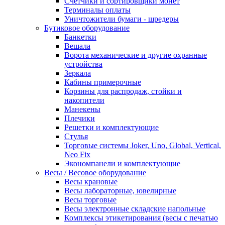
Счетчики и сортировщики монет
Терминалы оплаты
Уничтожители бумаги - шредеры
Бутиковое оборудование
Банкетки
Вешала
Ворота механические и другие охранные
устройства
Зеркала
Кабины примерочные
Корзины для распродаж, стойки и
накопители
Манекены
Плечики
Решетки и комплектующие
Стулья
Торговые системы Joker, Uno, Global, Vertical,
Neo Fix
Экономпанели и комплектующие
Весы / Весовое оборудование
Весы крановые
Весы лабораторные, ювелирные
Весы торговые
Весы электронные складские напольные
Комплексы этикетирования (весы с печатью