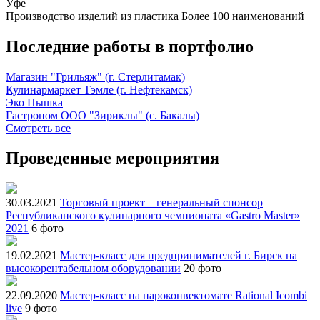
Уфе
Производство изделий из пластика
Более 100 наименований
Последние работы в портфолио
Магазин "Грильяж" (г. Стерлитамак)
Кулинармаркет Тэмле (г. Нефтекамск)
Эко Пышка
Гастроном ООО "Зириклы" (с. Бакалы)
Смотреть все
Проведенные мероприятия
30.03.2021
Торговый проект – генеральный спонсор
Республиканского кулинарного чемпионата «Gastro Master»
2021
6 фото
19.02.2021
Мастер-класс для предпринимателей г. Бирск на
высокорентабельном оборудовании
20 фото
22.09.2020
Мастер-класс на пароконвектомате Rational Icombi
live
9 фото