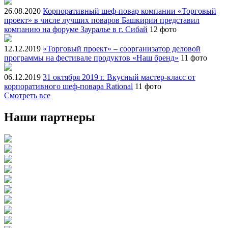
26.08.2020
Корпоративный шеф-повар компании «Торговый
проект» в числе лучших поваров Башкирии представил
компанию на форуме Зауралье в г. Сибай
12 фото
12.12.2019
«Торговый проект» – соорганизатор деловой
программы на фестивале продуктов «Наш бренд»
11 фото
06.12.2019
31 октября 2019 г. Вкусный мастер-класс от
корпоративного шеф-повара Rational
11 фото
Смотреть все
Наши партнеры