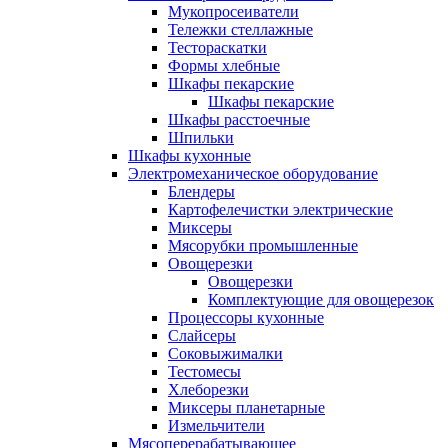
Мукопросеиватели
Тележки стеллажные
Тестораскатки
Формы хлебные
Шкафы пекарские
Шкафы пекарские
Шкафы расстоечные
Шпильки
Шкафы кухонные
Электромеханическое оборудование
Блендеры
Картофелечистки электрические
Миксеры
Мясорубки промышленные
Овощерезки
Овощерезки
Комплектующие для овощерезок
Процессоры кухонные
Слайсеры
Соковыжималки
Тестомесы
Хлеборезки
Миксеры планетарные
Измельчители
Мясоперерабатывающее