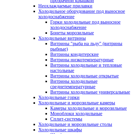
прозрачной крышкой
Неохлаждаемые прилавки
Холодильное оборудование под выносное
холодоснабжение
Горки холодильные под выносное
холодоснабжение
Бонеты морозильные
Холодильные витрины
Витрины "рыба на льду" (витрины
рыбные)
Витрины кондитерские
Витрины низкотемпературные
Витрины холодильные и тепловые
настольные
Витрины холодильные открытые
Витрины холодильные
среднетемпературные
Витрины холодильные универсальные
Холодильные горки
Холодильные и морозильные камеры
Камеры холодильные и морозильные
Моноблоки холодильные
Сплит-системы
Холодильные и морозильные столы
Холодильные шкафы