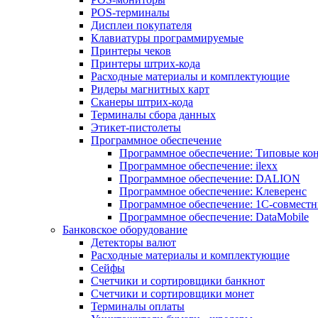
POS-терминалы
Дисплеи покупателя
Клавиатуры программируемые
Принтеры чеков
Принтеры штрих-кода
Расходные материалы и комплектующие
Ридеры магнитных карт
Сканеры штрих-кода
Терминалы сбора данных
Этикет-пистолеты
Программное обеспечение
Программное обеспечение: Типовые к
Программное обеспечение: ilexx
Программное обеспечение: DALION
Программное обеспечение: Клеверенс
Программное обеспечение: 1С-совмест
Программное обеспечение: DataMobile
Банковское оборудование
Детекторы валют
Расходные материалы и комплектующие
Сейфы
Счетчики и сортировщики банкнот
Счетчики и сортировщики монет
Терминалы оплаты