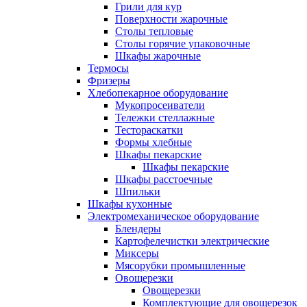
Грили для кур
Поверхности жарочные
Столы тепловые
Столы горячие упаковочные
Шкафы жарочные
Термосы
Фризеры
Хлебопекарное оборудование
Мукопросеиватели
Тележки стеллажные
Тестораскатки
Формы хлебные
Шкафы пекарские
Шкафы пекарские
Шкафы расстоечные
Шпильки
Шкафы кухонные
Электромеханическое оборудование
Блендеры
Картофелечистки электрические
Миксеры
Мясорубки промышленные
Овощерезки
Овощерезки
Комплектующие для овощерезок