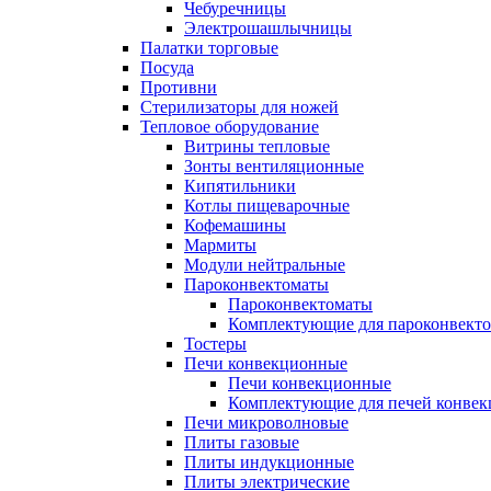
Чебуречницы
Электрошашлычницы
Палатки торговые
Посуда
Противни
Стерилизаторы для ножей
Тепловое оборудование
Витрины тепловые
Зонты вентиляционные
Кипятильники
Котлы пищеварочные
Кофемашины
Мармиты
Модули нейтральные
Пароконвектоматы
Пароконвектоматы
Комплектующие для пароконвекто
Тостеры
Печи конвекционные
Печи конвекционные
Комплектующие для печей конве
Печи микроволновые
Плиты газовые
Плиты индукционные
Плиты электрические