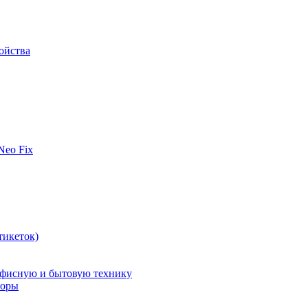
ойства
 Neo Fix
тикеток)
офисную и бытовую технику
поры