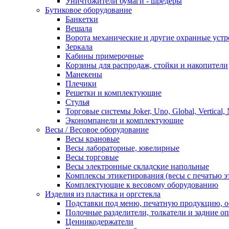
Уничтожители бумаги - шредеры
Бутиковое оборудование
Банкетки
Вешала
Ворота механические и другие охранные устр
Зеркала
Кабины примерочные
Корзины для распродаж, стойки и накопители
Манекены
Плечики
Решетки и комплектующие
Стулья
Торговые системы Joker, Uno, Global, Vertical,
Экономпанели и комплектующие
Весы / Весовое оборудование
Весы крановые
Весы лабораторные, ювелирные
Весы торговые
Весы электронные складские напольные
Комплексы этикетирования (весы с печатью э
Комплектующие к весовому оборудованию
Изделия из пластика и оргстекла
Подставки под меню, печатную продукцию, 
Полочные разделители, толкатели и задние о
Ценникодержатели