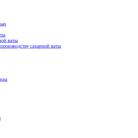
лью
аты
ной ваты
производству сахарной ваты
ццы
я