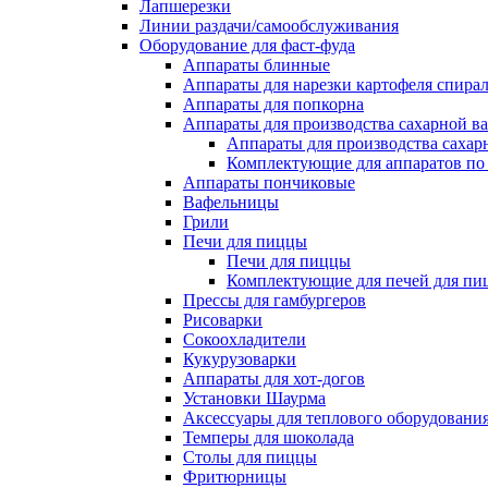
Лапшерезки
Линии раздачи/самообслуживания
Оборудование для фаст-фуда
Аппараты блинные
Аппараты для нарезки картофеля спира
Аппараты для попкорна
Аппараты для производства сахарной в
Аппараты для производства сахар
Комплектующие для аппаратов по 
Аппараты пончиковые
Вафельницы
Грили
Печи для пиццы
Печи для пиццы
Комплектующие для печей для пи
Прессы для гамбургеров
Рисоварки
Сокоохладители
Кукурузоварки
Аппараты для хот-догов
Установки Шаурма
Аксессуары для теплового оборудовани
Темперы для шоколада
Столы для пиццы
Фритюрницы