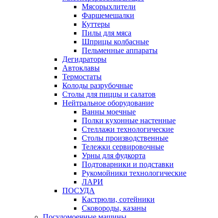
Мясорыхлители
Фаршемешалки
Куттеры
Пилы для мяса
Шприцы колбасные
Пельменные аппараты
Дегидраторы
Автоклавы
Термостаты
Колоды разрубочные
Столы для пиццы и салатов
Нейтральное оборудование
Ванны моечные
Полки кухонные настенные
Стеллажи технологические
Столы производственные
Тележки сервировочные
Урны для фудкорта
Подтоварники и подставки
Рукомойники технологические
ЛАРИ
ПОСУДА
Кастрюли, сотейники
Сковороды, казаны
Посудомоечные машины