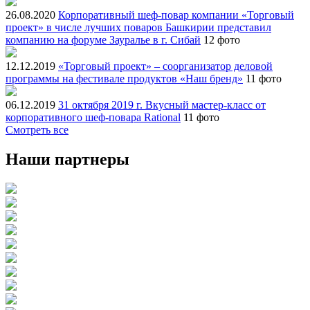
26.08.2020
Корпоративный шеф-повар компании «Торговый
проект» в числе лучших поваров Башкирии представил
компанию на форуме Зауралье в г. Сибай
12 фото
12.12.2019
«Торговый проект» – соорганизатор деловой
программы на фестивале продуктов «Наш бренд»
11 фото
06.12.2019
31 октября 2019 г. Вкусный мастер-класс от
корпоративного шеф-повара Rational
11 фото
Смотреть все
Наши партнеры