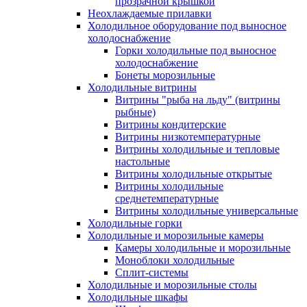
прозрачной крышкой
Неохлаждаемые прилавки
Холодильное оборудование под выносное
холодоснабжение
Горки холодильные под выносное
холодоснабжение
Бонеты морозильные
Холодильные витрины
Витрины "рыба на льду" (витрины
рыбные)
Витрины кондитерские
Витрины низкотемпературные
Витрины холодильные и тепловые
настольные
Витрины холодильные открытые
Витрины холодильные
среднетемпературные
Витрины холодильные универсальные
Холодильные горки
Холодильные и морозильные камеры
Камеры холодильные и морозильные
Моноблоки холодильные
Сплит-системы
Холодильные и морозильные столы
Холодильные шкафы