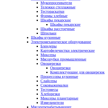
Мукопросеиватели
Тележки стеллажные
Тестораскатки
Формы хлебные
Шкафы пекарские
Шкафы пекарские
Шкафы расстоечные
Шпильки
Шкафы кухонные
Электромеханическое оборудование
Блендеры
Картофелечистки электрические
Миксеры
Мясорубки промышленные
Овощерезки
Овощерезки
Комплектующие для овощерезок
Процессоры кухонные
Слайсеры
Соковыжималки
Тестомесы
Хлеборезки
Миксеры планетарные
Измельчители
Мясоперерабатывающее