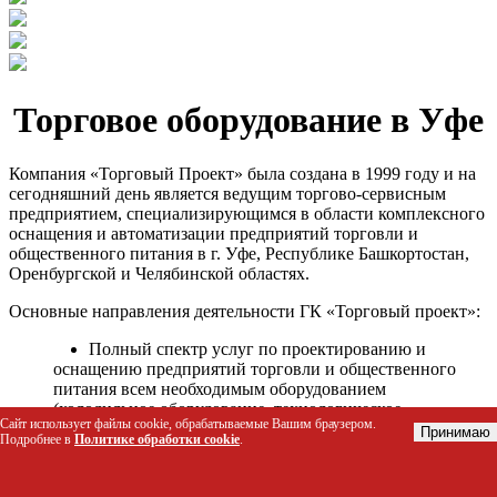
Торговое оборудование в Уфе
Компания «Торговый Проект» была создана в 1999 году и на
сегодняшний день является ведущим торгово-сервисным
предприятием, специализирующимся в области комплексного
оснащения и автоматизации предприятий торговли и
общественного питания в г. Уфе, Республике Башкортостан,
Оренбургской и Челябинской областях.
Основные направления деятельности ГК «Торговый проект»:
Полный спектр услуг по проектированию и
оснащению предприятий торговли и общественного
питания всем необходимым оборудованием
(холодильное оборудование, технологическое
Сайт использует файлы cookie, обрабатываемые Вашим браузером.
оборудование, стеллажное оборудование и т.д.);
Принимаю
Подробнее в
Политике обработки cookie
.
Автоматизация торговых процессов и внедрения
программных продуктов;
Гарантийное и послегарантийное сервисное