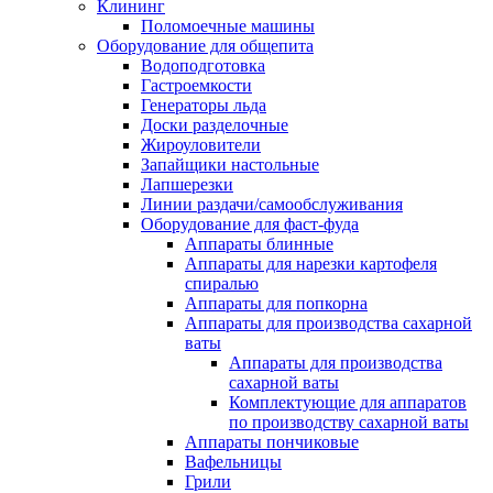
Клининг
Поломоечные машины
Оборудование для общепита
Водоподготовка
Гастроемкости
Генераторы льда
Доски разделочные
Жироуловители
Запайщики настольные
Лапшерезки
Линии раздачи/самообслуживания
Оборудование для фаст-фуда
Аппараты блинные
Аппараты для нарезки картофеля
спиралью
Аппараты для попкорна
Аппараты для производства сахарной
ваты
Аппараты для производства
сахарной ваты
Комплектующие для аппаратов
по производству сахарной ваты
Аппараты пончиковые
Вафельницы
Грили