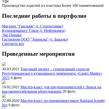
Уфе
Производство изделий из пластика
Более 100 наименований
Последние работы в портфолио
Магазин "Грильяж" (г. Стерлитамак)
Кулинармаркет Тэмле (г. Нефтекамск)
Эко Пышка
Гастроном ООО "Зириклы" (с. Бакалы)
Смотреть все
Проведенные мероприятия
30.03.2021
Торговый проект – генеральный спонсор
Республиканского кулинарного чемпионата «Gastro Master»
2021
6 фото
19.02.2021
Мастер-класс для предпринимателей г. Бирск на
высокорентабельном оборудовании
20 фото
22.09.2020
Мастер-класс на пароконвектомате Rational Icombi
live
9 фото