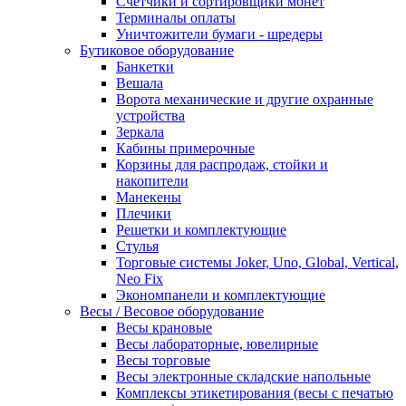
Счетчики и сортировщики монет
Терминалы оплаты
Уничтожители бумаги - шредеры
Бутиковое оборудование
Банкетки
Вешала
Ворота механические и другие охранные
устройства
Зеркала
Кабины примерочные
Корзины для распродаж, стойки и
накопители
Манекены
Плечики
Решетки и комплектующие
Стулья
Торговые системы Joker, Uno, Global, Vertical,
Neo Fix
Экономпанели и комплектующие
Весы / Весовое оборудование
Весы крановые
Весы лабораторные, ювелирные
Весы торговые
Весы электронные складские напольные
Комплексы этикетирования (весы с печатью