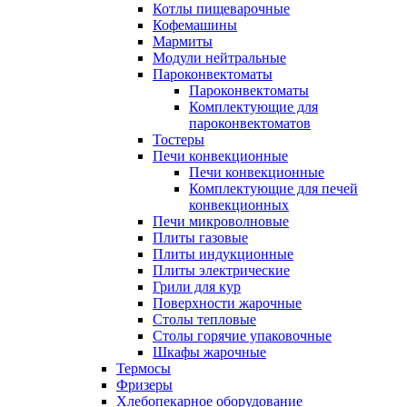
Котлы пищеварочные
Кофемашины
Мармиты
Модули нейтральные
Пароконвектоматы
Пароконвектоматы
Комплектующие для
пароконвектоматов
Тостеры
Печи конвекционные
Печи конвекционные
Комплектующие для печей
конвекционных
Печи микроволновые
Плиты газовые
Плиты индукционные
Плиты электрические
Грили для кур
Поверхности жарочные
Столы тепловые
Столы горячие упаковочные
Шкафы жарочные
Термосы
Фризеры
Хлебопекарное оборудование