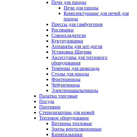
Печи для пиццы
Печи для пиццы
Комплектующие для печей для
пиццы
Прессы для гамбургеров
Рисоварки
Сокоохладители
Кукурузоварки
Аппараты для хот-догов
Установки Шаурма
Аксессуары для теплового
оборудования
Темперы для шоколада
Столы для пиццы
Фритюрницы
Чебуречницы
Электрошашлычницы
Палатки торговые
Посуда
Противни
Стерилизаторы для ножей
Тепловое оборудование
Витрины тепловые
Зонты вентиляционные
Кипятильники