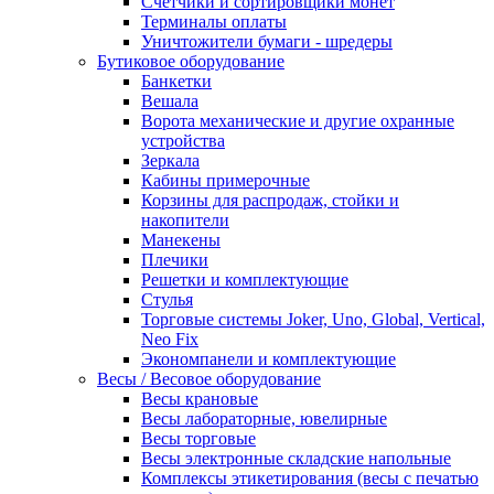
Счетчики и сортировщики монет
Терминалы оплаты
Уничтожители бумаги - шредеры
Бутиковое оборудование
Банкетки
Вешала
Ворота механические и другие охранные
устройства
Зеркала
Кабины примерочные
Корзины для распродаж, стойки и
накопители
Манекены
Плечики
Решетки и комплектующие
Стулья
Торговые системы Joker, Uno, Global, Vertical,
Neo Fix
Экономпанели и комплектующие
Весы / Весовое оборудование
Весы крановые
Весы лабораторные, ювелирные
Весы торговые
Весы электронные складские напольные
Комплексы этикетирования (весы с печатью