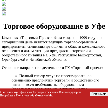
Торговое оборудование в Уфе
Компания «Торговый Проект» была создана в 1999 году и на
сегодняшний день является ведущим торгово-сервисным
предприятием, специализирующимся в области комплексного
оснащения и автоматизации предприятий торговли и
общественного питания в г. Уфе, Республике Башкортостан,
Оренбургской и Челябинской областях.
Основные направления деятельности ГК «Торговый проект»:
Полный спектр услуг по проектированию и
оснащению предприятий торговли и общественного
питания всем необходимым оборудованием
(холодильное оборудование, технологическое
Сайт использует файлы cookie, обрабатываемые Вашим браузером.
оборудование, стеллажное оборудование и т.д.);
Принимаю
Подробнее в
Политике обработки cookie
.
Автоматизация торговых процессов и внедрения
программных продуктов;
Гарантийное и послегарантийное сервисное