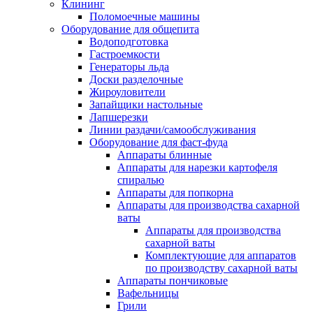
Клининг
Поломоечные машины
Оборудование для общепита
Водоподготовка
Гастроемкости
Генераторы льда
Доски разделочные
Жироуловители
Запайщики настольные
Лапшерезки
Линии раздачи/самообслуживания
Оборудование для фаст-фуда
Аппараты блинные
Аппараты для нарезки картофеля
спиралью
Аппараты для попкорна
Аппараты для производства сахарной
ваты
Аппараты для производства
сахарной ваты
Комплектующие для аппаратов
по производству сахарной ваты
Аппараты пончиковые
Вафельницы
Грили