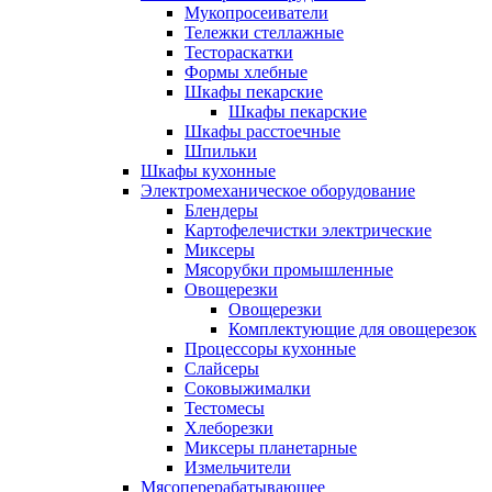
Мукопросеиватели
Тележки стеллажные
Тестораскатки
Формы хлебные
Шкафы пекарские
Шкафы пекарские
Шкафы расстоечные
Шпильки
Шкафы кухонные
Электромеханическое оборудование
Блендеры
Картофелечистки электрические
Миксеры
Мясорубки промышленные
Овощерезки
Овощерезки
Комплектующие для овощерезок
Процессоры кухонные
Слайсеры
Соковыжималки
Тестомесы
Хлеборезки
Миксеры планетарные
Измельчители
Мясоперерабатывающее