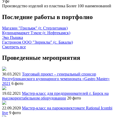
Уфе
Производство изделий из пластика
Более 100 наименований
Последние работы в портфолио
Магазин "Грильяж" (г. Стерлитамак)
Кулинармаркет Тэмле (г. Нефтекамск)
Эко Пышка
Гастроном ООО "Зириклы" (с. Бакалы)
Смотреть все
Проведенные мероприятия
30.03.2021
Торговый проект – генеральный спонсор
Республиканского кулинарного чемпионата «Gastro Master»
2021
6 фото
19.02.2021
Мастер-класс для предпринимателей г. Бирск на
высокорентабельном оборудовании
20 фото
22.09.2020
Мастер-класс на пароконвектомате Rational Icombi
live
9 фото