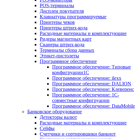
POS-терминалы
Дисплеи покупателя
Клавиатуры программируемые
Принтеры чеков
Принтеры штрих-кода
Расходные материалы и комплектующие
Ридеры магнитных карт
Сканеры штрих-кода
Терминалы сбора данных
Этикет-пистолеты
Программное обеспечение
Программное обеспечение: Типовые
конфигруации1С
Программное обеспечение: ilexx
Программное обеспечение: DALION
Программное обеспечение: Клеверенс
Программное обеспечение: 1С-
совместные конфигруации
Программное обеспечение: DataMobile
Банковское оборудование
Детекторы валют
Расходные материалы и комплектующие
Сейфы
Счетчики и сортировщики банкнот