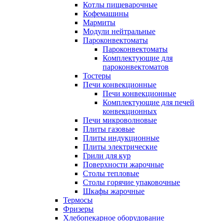
Котлы пищеварочные
Кофемашины
Мармиты
Модули нейтральные
Пароконвектоматы
Пароконвектоматы
Комплектующие для
пароконвектоматов
Тостеры
Печи конвекционные
Печи конвекционные
Комплектующие для печей
конвекционных
Печи микроволновые
Плиты газовые
Плиты индукционные
Плиты электрические
Грили для кур
Поверхности жарочные
Столы тепловые
Столы горячие упаковочные
Шкафы жарочные
Термосы
Фризеры
Хлебопекарное оборудование