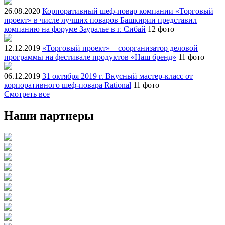
26.08.2020
Корпоративный шеф-повар компании «Торговый
проект» в числе лучших поваров Башкирии представил
компанию на форуме Зауралье в г. Сибай
12 фото
12.12.2019
«Торговый проект» – соорганизатор деловой
программы на фестивале продуктов «Наш бренд»
11 фото
06.12.2019
31 октября 2019 г. Вкусный мастер-класс от
корпоративного шеф-повара Rational
11 фото
Смотреть все
Наши партнеры