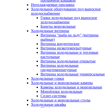
прозрачной крышкой
Неохлаждаемые прилавки
Холодильное оборудование под выносное
холодоснабжение
Горки холодильные под выносное
холодоснабжение
Бонеты морозильные
Холодильные витрины
Витрины "рыба на льду" (витрины
рыбные)
Витрины кондитерские
Витрины низкотемпературные
Витрины холодильные и тепловые
настольные
Витрины холодильные открытые
Витрины холодильные
среднетемпературные
Витрины холодильные универсальные
Холодильные горки
Холодильные и морозильные камеры
Камеры холодильные и морозильные
Моноблоки холодильные
Сплит-системы
Холодильные и морозильные столы
Холодильные шкафы