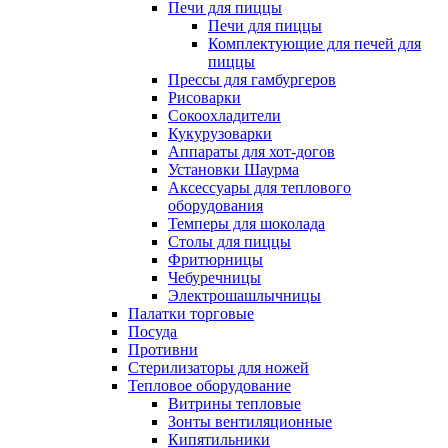
Печи для пиццы
Печи для пиццы
Комплектующие для печей для
пиццы
Прессы для гамбургеров
Рисоварки
Сокоохладители
Кукурузоварки
Аппараты для хот-догов
Установки Шаурма
Аксессуары для теплового
оборудования
Темперы для шоколада
Столы для пиццы
Фритюрницы
Чебуречницы
Электрошашлычницы
Палатки торговые
Посуда
Противни
Стерилизаторы для ножей
Тепловое оборудование
Витрины тепловые
Зонты вентиляционные
Кипятильники