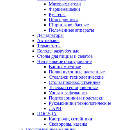
Мясорыхлители
Фаршемешалки
Куттеры
Пилы для мяса
Шприцы колбасные
Пельменные аппараты
Дегидраторы
Автоклавы
Термостаты
Колоды разрубочные
Столы для пиццы и салатов
Нейтральное оборудование
Ванны моечные
Полки кухонные настенные
Стеллажи технологические
Столы производственные
Тележки сервировочные
Урны для фудкорта
Подтоварники и подставки
Рукомойники технологические
ЛАРИ
ПОСУДА
Кастрюли, сотейники
Сковороды, казаны
Посудомоечные машины