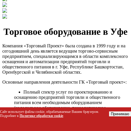
Торговое оборудование в Уфе
Компания «Торговый Проект» была создана в 1999 году и на
сегодняшний день является ведущим торгово-сервисным
предприятием, специализирующимся в области комплексного
оснащения и автоматизации предприятий торговли и
общественного питания в г. Уфе, Республике Башкортостан,
Оренбургской и Челябинской областях.
Основные направления деятельности ГК «Торговый проект»:
Полный спектр услуг по проектированию и
оснащению предприятий торговли и общественного
питания всем необходимым оборудованием
(холодильное оборудование, технологическое
Сайт использует файлы cookie, обрабатываемые Вашим браузером.
оборудование, стеллажное оборудование и т.д.);
Принимаю
Подробнее в
Политике обработки cookie
.
Автоматизация торговых процессов и внедрения
программных продуктов;
Гарантийное и послегарантийное сервисное