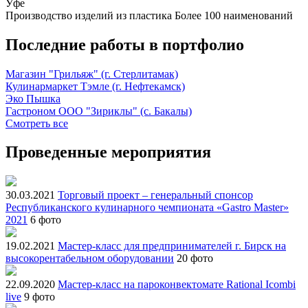
Уфе
Производство изделий из пластика
Более 100 наименований
Последние работы в портфолио
Магазин "Грильяж" (г. Стерлитамак)
Кулинармаркет Тэмле (г. Нефтекамск)
Эко Пышка
Гастроном ООО "Зириклы" (с. Бакалы)
Смотреть все
Проведенные мероприятия
30.03.2021
Торговый проект – генеральный спонсор
Республиканского кулинарного чемпионата «Gastro Master»
2021
6 фото
19.02.2021
Мастер-класс для предпринимателей г. Бирск на
высокорентабельном оборудовании
20 фото
22.09.2020
Мастер-класс на пароконвектомате Rational Icombi
live
9 фото