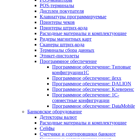
POS-терминалы
Дисплеи покупателя
Клавиатуры программируемые
Принтеры чеков
Принтеры штрих-кода
Расходные материалы и комплектующие
Ридеры магнитных карт
Сканеры штрих-кода
Терминалы сбора данных
Этикет-пистолеты
Программное обеспечение
Программное обеспечение: Типовые
конфигруации1С
Программное обеспечение: ilexx
Программное обеспечение: DALION
Программное обеспечение: Клеверенс
Программное обеспечение: 1С-
совместные конфигруации
Программное обеспечение: DataMobile
Банковское оборудование
Детекторы валют
Расходные материалы и комплектующие
Сейфы
Счетчики и сортировщики банкнот