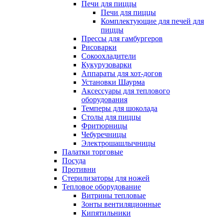
Печи для пиццы
Печи для пиццы
Комплектующие для печей для
пиццы
Прессы для гамбургеров
Рисоварки
Сокоохладители
Кукурузоварки
Аппараты для хот-догов
Установки Шаурма
Аксессуары для теплового
оборудования
Темперы для шоколада
Столы для пиццы
Фритюрницы
Чебуречницы
Электрошашлычницы
Палатки торговые
Посуда
Противни
Стерилизаторы для ножей
Тепловое оборудование
Витрины тепловые
Зонты вентиляционные
Кипятильники