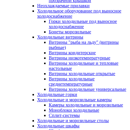
прозрачной крышкой
Неохлаждаемые прилавки
Холодильное оборудование под выносное
холодоснабжение
Горки холодильные под выносное
холодоснабжение
Бонеты морозильные
Холодильные витрины
Витрины "рыба на льду" (витрины
рыбные)
Витрины кондитерские
Витрины низкотемпературные
Витрины холодильные и тепловые
настольные
Витрины холодильные открытые
Витрины холодильные
среднетемпературные
Витрины холодильные универсальные
Холодильные горки
Холодильные и морозильные камеры
Камеры холодильные и морозильные
Моноблоки холодильные
Сплит-системы
Холодильные и морозильные столы
Холодильные шкафы