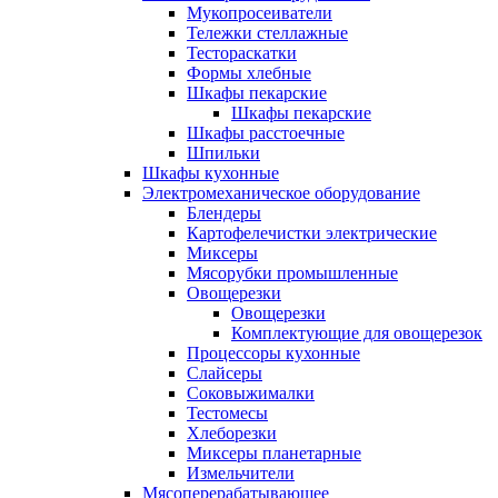
Мукопросеиватели
Тележки стеллажные
Тестораскатки
Формы хлебные
Шкафы пекарские
Шкафы пекарские
Шкафы расстоечные
Шпильки
Шкафы кухонные
Электромеханическое оборудование
Блендеры
Картофелечистки электрические
Миксеры
Мясорубки промышленные
Овощерезки
Овощерезки
Комплектующие для овощерезок
Процессоры кухонные
Слайсеры
Соковыжималки
Тестомесы
Хлеборезки
Миксеры планетарные
Измельчители
Мясоперерабатывающее