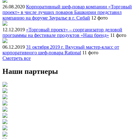
26.08.2020
Корпоративный шеф-повар компании «Торговый
проект» в числе лучших поваров Башкирии представил
компанию на форуме Зауралье в г. Сибай
12 фото
12.12.2019
«Торговый проект» – соорганизатор деловой
программы на фестивале продуктов «Наш бренд»
11 фото
06.12.2019
31 октября 2019 г. Вкусный мастер-класс от
корпоративного шеф-повара Rational
11 фото
Смотреть все
Наши партнеры