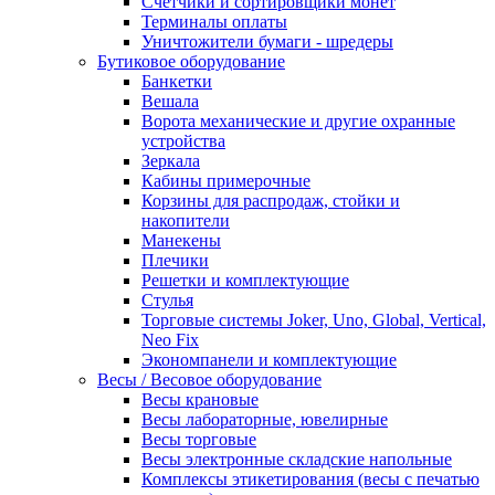
Счетчики и сортировщики монет
Терминалы оплаты
Уничтожители бумаги - шредеры
Бутиковое оборудование
Банкетки
Вешала
Ворота механические и другие охранные
устройства
Зеркала
Кабины примерочные
Корзины для распродаж, стойки и
накопители
Манекены
Плечики
Решетки и комплектующие
Стулья
Торговые системы Joker, Uno, Global, Vertical,
Neo Fix
Экономпанели и комплектующие
Весы / Весовое оборудование
Весы крановые
Весы лабораторные, ювелирные
Весы торговые
Весы электронные складские напольные
Комплексы этикетирования (весы с печатью