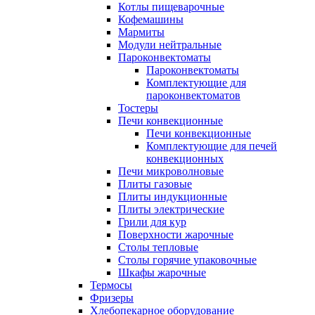
Котлы пищеварочные
Кофемашины
Мармиты
Модули нейтральные
Пароконвектоматы
Пароконвектоматы
Комплектующие для
пароконвектоматов
Тостеры
Печи конвекционные
Печи конвекционные
Комплектующие для печей
конвекционных
Печи микроволновые
Плиты газовые
Плиты индукционные
Плиты электрические
Грили для кур
Поверхности жарочные
Столы тепловые
Столы горячие упаковочные
Шкафы жарочные
Термосы
Фризеры
Хлебопекарное оборудование