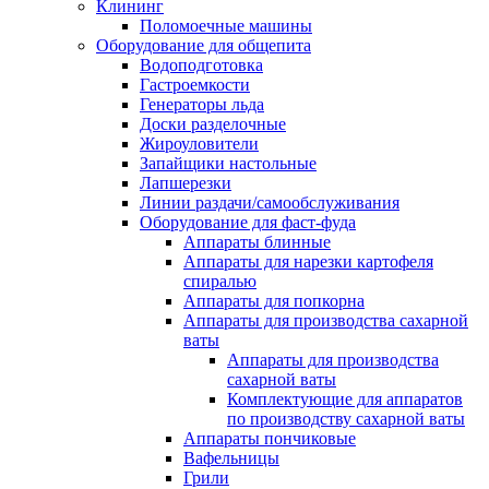
Клининг
Поломоечные машины
Оборудование для общепита
Водоподготовка
Гастроемкости
Генераторы льда
Доски разделочные
Жироуловители
Запайщики настольные
Лапшерезки
Линии раздачи/самообслуживания
Оборудование для фаст-фуда
Аппараты блинные
Аппараты для нарезки картофеля
спиралью
Аппараты для попкорна
Аппараты для производства сахарной
ваты
Аппараты для производства
сахарной ваты
Комплектующие для аппаратов
по производству сахарной ваты
Аппараты пончиковые
Вафельницы
Грили