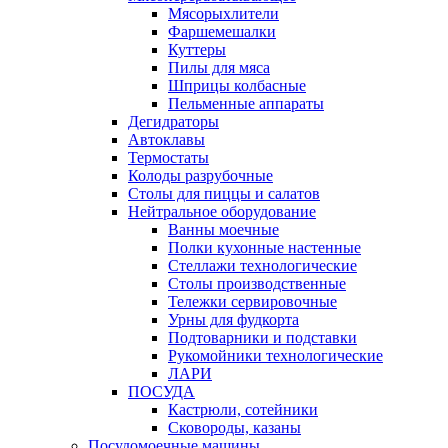
Мясорыхлители
Фаршемешалки
Куттеры
Пилы для мяса
Шприцы колбасные
Пельменные аппараты
Дегидраторы
Автоклавы
Термостаты
Колоды разрубочные
Столы для пиццы и салатов
Нейтральное оборудование
Ванны моечные
Полки кухонные настенные
Стеллажи технологические
Столы производственные
Тележки сервировочные
Урны для фудкорта
Подтоварники и подставки
Рукомойники технологические
ЛАРИ
ПОСУДА
Кастрюли, сотейники
Сковороды, казаны
Посудомоечные машины