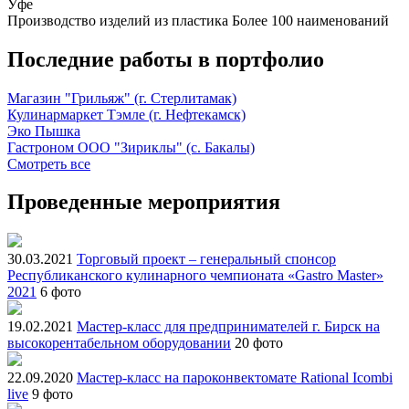
Уфе
Производство изделий из пластика
Более 100 наименований
Последние работы в портфолио
Магазин "Грильяж" (г. Стерлитамак)
Кулинармаркет Тэмле (г. Нефтекамск)
Эко Пышка
Гастроном ООО "Зириклы" (с. Бакалы)
Смотреть все
Проведенные мероприятия
30.03.2021
Торговый проект – генеральный спонсор
Республиканского кулинарного чемпионата «Gastro Master»
2021
6 фото
19.02.2021
Мастер-класс для предпринимателей г. Бирск на
высокорентабельном оборудовании
20 фото
22.09.2020
Мастер-класс на пароконвектомате Rational Icombi
live
9 фото