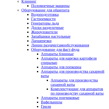
Клининг
Поломоечные машины
Оборудование для общепита
Водоподготовка
Гастроемкости
Генераторы льда
Доски разделочные
Жироуловители
Запайщики настольные
Лапшерезки
Линии раздачи/самообслуживания
Оборудование для фаст-фуда
Аппараты блинные
Аппараты для нарезки картофеля
спиралью
Аппараты для попкорна
Аппараты для производства сахарной
ваты
Аппараты для производства
сахарной ваты
Комплектующие для аппаратов
по производству сахарной ваты
Аппараты пончиковые
Вафельницы
Грили