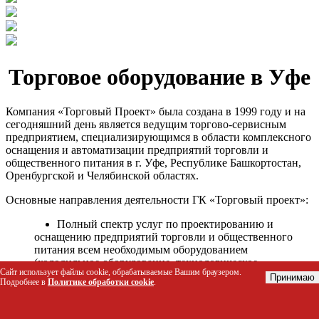
Торговое оборудование в Уфе
Компания «Торговый Проект» была создана в 1999 году и на
сегодняшний день является ведущим торгово-сервисным
предприятием, специализирующимся в области комплексного
оснащения и автоматизации предприятий торговли и
общественного питания в г. Уфе, Республике Башкортостан,
Оренбургской и Челябинской областях.
Основные направления деятельности ГК «Торговый проект»:
Полный спектр услуг по проектированию и
оснащению предприятий торговли и общественного
питания всем необходимым оборудованием
(холодильное оборудование, технологическое
Сайт использует файлы cookie, обрабатываемые Вашим браузером.
оборудование, стеллажное оборудование и т.д.);
Принимаю
Подробнее в
Политике обработки cookie
.
Автоматизация торговых процессов и внедрения
программных продуктов;
Гарантийное и послегарантийное сервисное