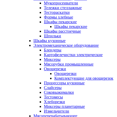
Мукопросеиватели
Тележки стеллажные
Тестораскатки
Формы хлебные
Шкафы пекарские
Шкафы пекарские
Шкафы расстоечные
Шпильки
Шкафы кухонные
Электромеханическое оборудование
Блендеры
Картофелечистки электрические
Миксеры
Мясорубки промышленные
Овощерезки
Овощерезки
Комплектующие для овощерезок
Процессоры кухонные
Слайсеры
Соковыжималки
Тестомесы
Хлеборезки
Миксеры планетарные
Измельчители
Мясоперерабатывающее