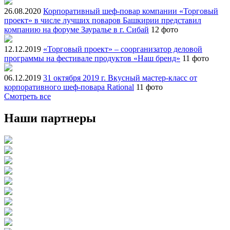
26.08.2020
Корпоративный шеф-повар компании «Торговый
проект» в числе лучших поваров Башкирии представил
компанию на форуме Зауралье в г. Сибай
12 фото
12.12.2019
«Торговый проект» – соорганизатор деловой
программы на фестивале продуктов «Наш бренд»
11 фото
06.12.2019
31 октября 2019 г. Вкусный мастер-класс от
корпоративного шеф-повара Rational
11 фото
Смотреть все
Наши партнеры