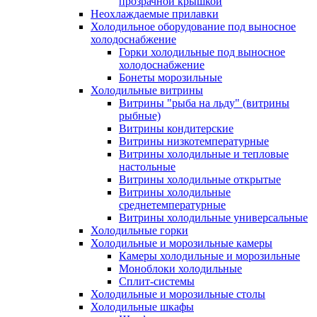
прозрачной крышкой
Неохлаждаемые прилавки
Холодильное оборудование под выносное
холодоснабжение
Горки холодильные под выносное
холодоснабжение
Бонеты морозильные
Холодильные витрины
Витрины "рыба на льду" (витрины
рыбные)
Витрины кондитерские
Витрины низкотемпературные
Витрины холодильные и тепловые
настольные
Витрины холодильные открытые
Витрины холодильные
среднетемпературные
Витрины холодильные универсальные
Холодильные горки
Холодильные и морозильные камеры
Камеры холодильные и морозильные
Моноблоки холодильные
Сплит-системы
Холодильные и морозильные столы
Холодильные шкафы