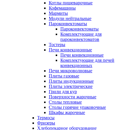
Котлы пищеварочные
Кофемашины
Мармиты
Модули нейтральные
Пароконвектоматы
Пароконвектоматы
Комплектующие для
пароконвектоматов
Тостеры
Печи конвекционные
Печи конвекционные
Комплектующие для печей
конвекционных
Печи микроволновые
Плиты газовые
Плиты индукционные
Плиты электрические
Грили для кур
Поверхности жарочные
Столы тепловые
Столы горячие упаковочные
Шкафы жарочные
Термосы
Фризеры
Хлебопекарное оборудование