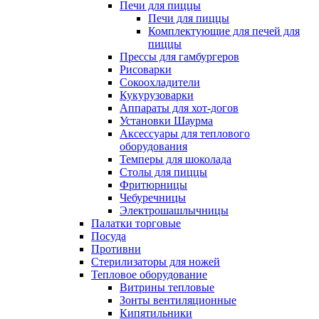
Печи для пиццы
Печи для пиццы
Комплектующие для печей для
пиццы
Прессы для гамбургеров
Рисоварки
Сокоохладители
Кукурузоварки
Аппараты для хот-догов
Установки Шаурма
Аксессуары для теплового
оборудования
Темперы для шоколада
Столы для пиццы
Фритюрницы
Чебуречницы
Электрошашлычницы
Палатки торговые
Посуда
Противни
Стерилизаторы для ножей
Тепловое оборудование
Витрины тепловые
Зонты вентиляционные
Кипятильники