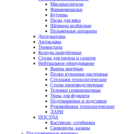
Мясорыхлители
Фаршемешалки
Куттеры
Пилы для мяса
Шприцы колбасные
Пельменные аппараты
Дегидраторы
Автоклавы
Термостаты
Колоды разрубочные
Столы для пиццы и салатов
Нейтральное оборудование
Ванны моечные
Полки кухонные настенные
Стеллажи технологические
Столы производственные
Тележки сервировочные
Урны для фудкорта
Подтоварники и подставки
Рукомойники технологические
ЛАРИ
ПОСУДА
Кастрюли, сотейники
Сковороды, казаны
Посудомоечные машины