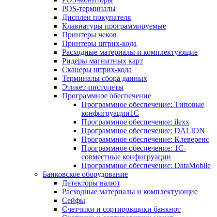
POS-терминалы
Дисплеи покупателя
Клавиатуры программируемые
Принтеры чеков
Принтеры штрих-кода
Расходные материалы и комплектующие
Ридеры магнитных карт
Сканеры штрих-кода
Терминалы сбора данных
Этикет-пистолеты
Программное обеспечение
Программное обеспечение: Типовые
конфигруации1С
Программное обеспечение: ilexx
Программное обеспечение: DALION
Программное обеспечение: Клеверенс
Программное обеспечение: 1С-
совместные конфигруации
Программное обеспечение: DataMobile
Банковское оборудование
Детекторы валют
Расходные материалы и комплектующие
Сейфы
Счетчики и сортировщики банкнот