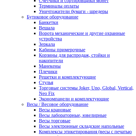
Счетчики и сортировщики монет
Терминалы оплаты
Уничтожители бумаги - шредеры
Бутиковое оборудование
Банкетки
Вешала
Ворота механические и другие охранные
устройства
Зеркала
Кабины примерочные
Корзины для распродаж, стойки и
накопители
Манекены
Плечики
Решетки и комплектующие
Стулья
Торговые системы Joker, Uno, Global, Vertical,
Neo Fix
Экономпанели и комплектующие
Весы / Весовое оборудование
Весы крановые
Весы лабораторные, ювелирные
Весы торговые
Весы электронные складские напольные
Комплексы этикетирования (весы с печатью