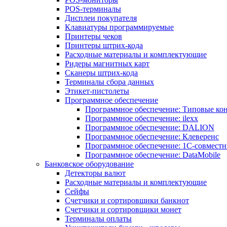
POS-терминалы
Дисплеи покупателя
Клавиатуры программируемые
Принтеры чеков
Принтеры штрих-кода
Расходные материалы и комплектующие
Ридеры магнитных карт
Сканеры штрих-кода
Терминалы сбора данных
Этикет-пистолеты
Программное обеспечение
Программное обеспечение: Типовые к
Программное обеспечение: ilexx
Программное обеспечение: DALION
Программное обеспечение: Клеверенс
Программное обеспечение: 1С-совмест
Программное обеспечение: DataMobile
Банковское оборудование
Детекторы валют
Расходные материалы и комплектующие
Сейфы
Счетчики и сортировщики банкнот
Счетчики и сортировщики монет
Терминалы оплаты