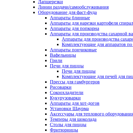
Лапшерезки
Линии раздачи/самообслуживания
Оборудование для фаст-фуда
Аппараты блинные
Аппараты для нарезки картофеля спира
Аппараты для попкорна
Аппараты для производства сахарной в
Аппараты для производства сахар
Комплектующие для аппаратов по 
Аппараты пончиковые
Вафельницы
Грили
Печи для пиццы
Печи для пиццы
Комплектующие для печей для пи
Прессы для гамбургеров
Рисоварки
Сокоохладители
Кукурузоварки
Аппараты для хот-догов
Установки Шаурма
Аксессуары для теплового оборудовани
Темперы для шоколада
Столы для пиццы
Фритюрницы