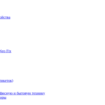
ойства
 Neo Fix
тикеток)
офисную и бытовую технику
поры