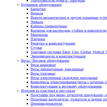
Уничтожители бумаги - шредеры
Бутиковое оборудование
Банкетки
Вешала
Ворота механические и другие охранные устр
Зеркала
Кабины примерочные
Корзины для распродаж, стойки и накопители
Манекены
Плечики
Решетки и комплектующие
Стулья
Торговые системы Joker, Uno, Global, Vertical,
Экономпанели и комплектующие
Весы / Весовое оборудование
Весы крановые
Весы лабораторные, ювелирные
Весы торговые
Весы электронные складские напольные
Комплексы этикетирования (весы с печатью э
Комплектующие к весовому оборудованию
Изделия из пластика и оргстекла
Подставки под меню, печатную продукцию, 
Полочные разделители, толкатели и задние о
Ценникодержатели