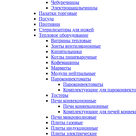
Чебуречницы
Электрошашлычницы
Палатки торговые
Посуда
Противни
Стерилизаторы для ножей
Тепловое оборудование
Витрины тепловые
Зонты вентиляционные
Кипятильники
Котлы пищеварочные
Кофемашины
Мармиты
Модули нейтральные
Пароконвектоматы
Пароконвектоматы
Комплектующие для пароконвекто
Тостеры
Печи конвекционные
Печи конвекционные
Комплектующие для печей конве
Печи микроволновые
Плиты газовые
Плиты индукционные
Плиты электрические