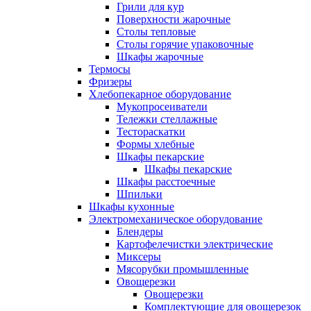
Грили для кур
Поверхности жарочные
Столы тепловые
Столы горячие упаковочные
Шкафы жарочные
Термосы
Фризеры
Хлебопекарное оборудование
Мукопросеиватели
Тележки стеллажные
Тестораскатки
Формы хлебные
Шкафы пекарские
Шкафы пекарские
Шкафы расстоечные
Шпильки
Шкафы кухонные
Электромеханическое оборудование
Блендеры
Картофелечистки электрические
Миксеры
Мясорубки промышленные
Овощерезки
Овощерезки
Комплектующие для овощерезок