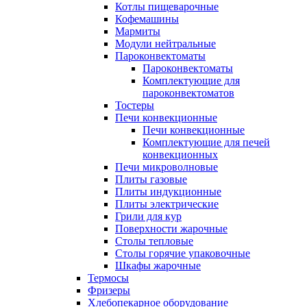
Котлы пищеварочные
Кофемашины
Мармиты
Модули нейтральные
Пароконвектоматы
Пароконвектоматы
Комплектующие для
пароконвектоматов
Тостеры
Печи конвекционные
Печи конвекционные
Комплектующие для печей
конвекционных
Печи микроволновые
Плиты газовые
Плиты индукционные
Плиты электрические
Грили для кур
Поверхности жарочные
Столы тепловые
Столы горячие упаковочные
Шкафы жарочные
Термосы
Фризеры
Хлебопекарное оборудование