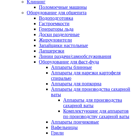
Клининг
Поломоечные машины
Оборудование для общепита
Водоподготовка
Гастроемкости
Генераторы льда
Доски разделочные
Жироуловители
Запайщики настольные
Лапшерезки
Линии раздачи/самообслуживания
Оборудование для фаст-фуда
Аппараты блинные
Аппараты для нарезки картофеля
спиралью
Аппараты для попкорна
Аппараты для производства сахарной
ваты
Аппараты для производства
сахарной ваты
Комплектующие для аппаратов
по производству сахарной ваты
Аппараты пончиковые
Вафельницы
Грили