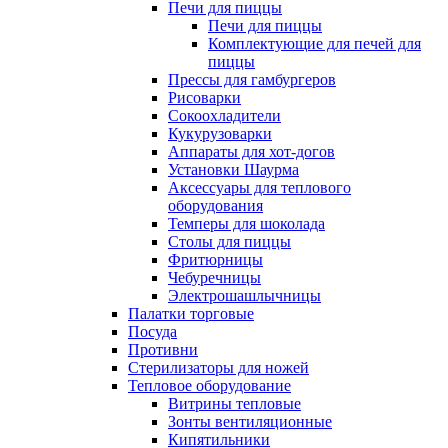
Печи для пиццы
Печи для пиццы
Комплектующие для печей для
пиццы
Прессы для гамбургеров
Рисоварки
Сокоохладители
Кукурузоварки
Аппараты для хот-догов
Установки Шаурма
Аксессуары для теплового
оборудования
Темперы для шоколада
Столы для пиццы
Фритюрницы
Чебуречницы
Электрошашлычницы
Палатки торговые
Посуда
Противни
Стерилизаторы для ножей
Тепловое оборудование
Витрины тепловые
Зонты вентиляционные
Кипятильники