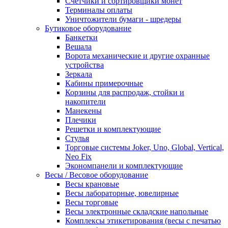
Счетчики и сортировщики монет
Терминалы оплаты
Уничтожители бумаги - шредеры
Бутиковое оборудование
Банкетки
Вешала
Ворота механические и другие охранные
устройства
Зеркала
Кабины примерочные
Корзины для распродаж, стойки и
накопители
Манекены
Плечики
Решетки и комплектующие
Стулья
Торговые системы Joker, Uno, Global, Vertical,
Neo Fix
Экономпанели и комплектующие
Весы / Весовое оборудование
Весы крановые
Весы лабораторные, ювелирные
Весы торговые
Весы электронные складские напольные
Комплексы этикетирования (весы с печатью