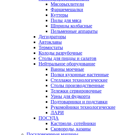
Мясорыхлители
Фаршемешалки
Куттеры
Пилы для мяса
Шприцы колбасные
Пельменные аппараты
Дегидраторы
Автоклавы
Термостаты
Колоды разрубочные
Столы для пиццы и салатов
Нейтральное оборудование
Ванны моечные
Полки кухонные настенные
Стеллажи технологические
Столы производственные
Тележки сервировочные
Урны для фудкорта
Подтоварники и подставки
Рукомойники технологические
ЛАРИ
ПОСУДА
Кастрюли, сотейники
Сковороды, казаны
Посудомоечные машины