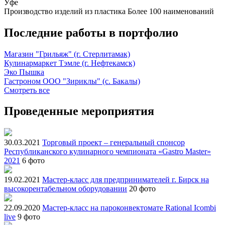
Уфе
Производство изделий из пластика
Более 100 наименований
Последние работы в портфолио
Магазин "Грильяж" (г. Стерлитамак)
Кулинармаркет Тэмле (г. Нефтекамск)
Эко Пышка
Гастроном ООО "Зириклы" (с. Бакалы)
Смотреть все
Проведенные мероприятия
30.03.2021
Торговый проект – генеральный спонсор
Республиканского кулинарного чемпионата «Gastro Master»
2021
6 фото
19.02.2021
Мастер-класс для предпринимателей г. Бирск на
высокорентабельном оборудовании
20 фото
22.09.2020
Мастер-класс на пароконвектомате Rational Icombi
live
9 фото