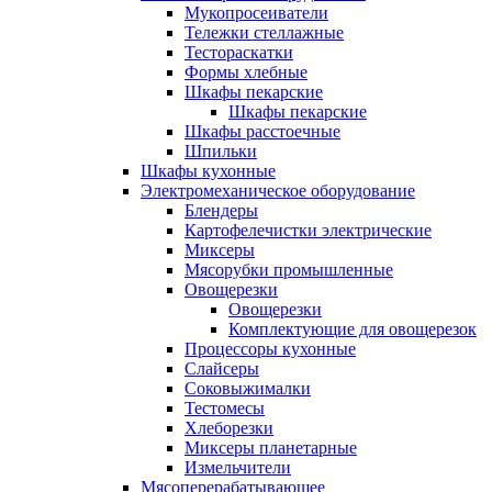
Мукопросеиватели
Тележки стеллажные
Тестораскатки
Формы хлебные
Шкафы пекарские
Шкафы пекарские
Шкафы расстоечные
Шпильки
Шкафы кухонные
Электромеханическое оборудование
Блендеры
Картофелечистки электрические
Миксеры
Мясорубки промышленные
Овощерезки
Овощерезки
Комплектующие для овощерезок
Процессоры кухонные
Слайсеры
Соковыжималки
Тестомесы
Хлеборезки
Миксеры планетарные
Измельчители
Мясоперерабатывающее