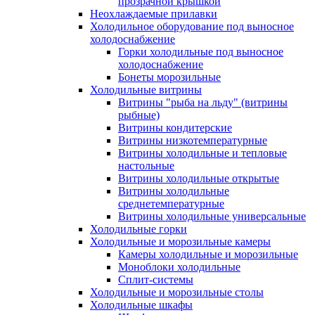
прозрачной крышкой
Неохлаждаемые прилавки
Холодильное оборудование под выносное
холодоснабжение
Горки холодильные под выносное
холодоснабжение
Бонеты морозильные
Холодильные витрины
Витрины "рыба на льду" (витрины
рыбные)
Витрины кондитерские
Витрины низкотемпературные
Витрины холодильные и тепловые
настольные
Витрины холодильные открытые
Витрины холодильные
среднетемпературные
Витрины холодильные универсальные
Холодильные горки
Холодильные и морозильные камеры
Камеры холодильные и морозильные
Моноблоки холодильные
Сплит-системы
Холодильные и морозильные столы
Холодильные шкафы