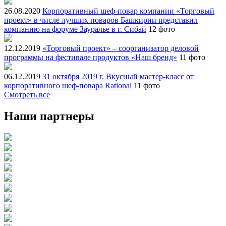
26.08.2020
Корпоративный шеф-повар компании «Торговый
проект» в числе лучших поваров Башкирии представил
компанию на форуме Зауралье в г. Сибай
12 фото
12.12.2019
«Торговый проект» – соорганизатор деловой
программы на фестивале продуктов «Наш бренд»
11 фото
06.12.2019
31 октября 2019 г. Вкусный мастер-класс от
корпоративного шеф-повара Rational
11 фото
Смотреть все
Наши партнеры