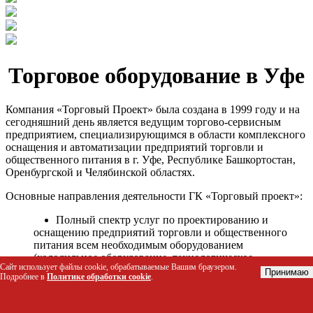
Торговое оборудование в Уфе
Компания «Торговый Проект» была создана в 1999 году и на
сегодняшний день является ведущим торгово-сервисным
предприятием, специализирующимся в области комплексного
оснащения и автоматизации предприятий торговли и
общественного питания в г. Уфе, Республике Башкортостан,
Оренбургской и Челябинской областях.
Основные направления деятельности ГК «Торговый проект»:
Полный спектр услуг по проектированию и
оснащению предприятий торговли и общественного
питания всем необходимым оборудованием
(холодильное оборудование, технологическое
Сайт использует файлы cookie, обрабатываемые Вашим браузером.
оборудование, стеллажное оборудование и т.д.);
Принимаю
Подробнее в
Политике обработки cookie
.
Автоматизация торговых процессов и внедрения
программных продуктов;
Гарантийное и послегарантийное сервисное