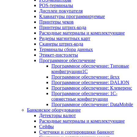
POS-терминалы
Дисплеи покупателя
Клавиатуры программируемые
Принтеры чеков
Принтеры штрих-кода
Расходные материалы и комплектующие
Ридеры магнитных карт
Сканеры штрих-кода
Терминалы сбора данных
Этикет-пистолеты
Программное обеспечение
Программное обеспечение: Типовые
конфигруации1С
Программное обеспечение: ilexx
Программное обеспечение: DALION
Программное обеспечение: Клеверенс
Программное обеспечение: 1С-
совместные конфигруации
Программное обеспечение: DataMobile
Банковское оборудование
Детекторы валют
Расходные материалы и комплектующие
Сейфы
Счетчики и сортировщики банкнот