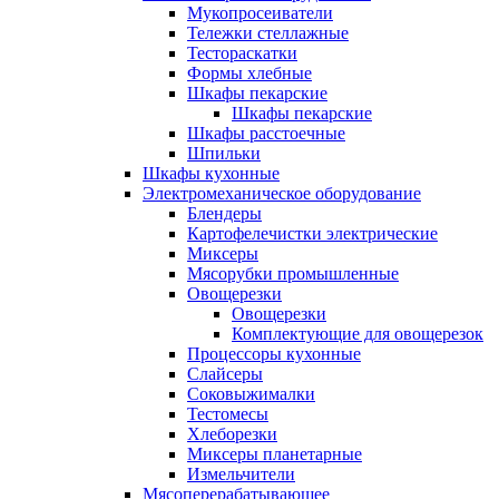
Мукопросеиватели
Тележки стеллажные
Тестораскатки
Формы хлебные
Шкафы пекарские
Шкафы пекарские
Шкафы расстоечные
Шпильки
Шкафы кухонные
Электромеханическое оборудование
Блендеры
Картофелечистки электрические
Миксеры
Мясорубки промышленные
Овощерезки
Овощерезки
Комплектующие для овощерезок
Процессоры кухонные
Слайсеры
Соковыжималки
Тестомесы
Хлеборезки
Миксеры планетарные
Измельчители
Мясоперерабатывающее