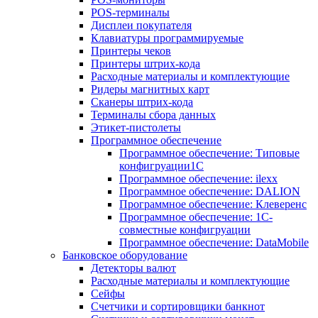
POS-терминалы
Дисплеи покупателя
Клавиатуры программируемые
Принтеры чеков
Принтеры штрих-кода
Расходные материалы и комплектующие
Ридеры магнитных карт
Сканеры штрих-кода
Терминалы сбора данных
Этикет-пистолеты
Программное обеспечение
Программное обеспечение: Типовые
конфигруации1С
Программное обеспечение: ilexx
Программное обеспечение: DALION
Программное обеспечение: Клеверенс
Программное обеспечение: 1С-
совместные конфигруации
Программное обеспечение: DataMobile
Банковское оборудование
Детекторы валют
Расходные материалы и комплектующие
Сейфы
Счетчики и сортировщики банкнот