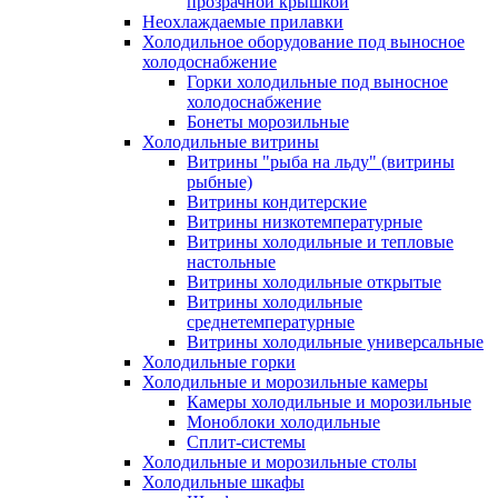
прозрачной крышкой
Неохлаждаемые прилавки
Холодильное оборудование под выносное
холодоснабжение
Горки холодильные под выносное
холодоснабжение
Бонеты морозильные
Холодильные витрины
Витрины "рыба на льду" (витрины
рыбные)
Витрины кондитерские
Витрины низкотемпературные
Витрины холодильные и тепловые
настольные
Витрины холодильные открытые
Витрины холодильные
среднетемпературные
Витрины холодильные универсальные
Холодильные горки
Холодильные и морозильные камеры
Камеры холодильные и морозильные
Моноблоки холодильные
Сплит-системы
Холодильные и морозильные столы
Холодильные шкафы