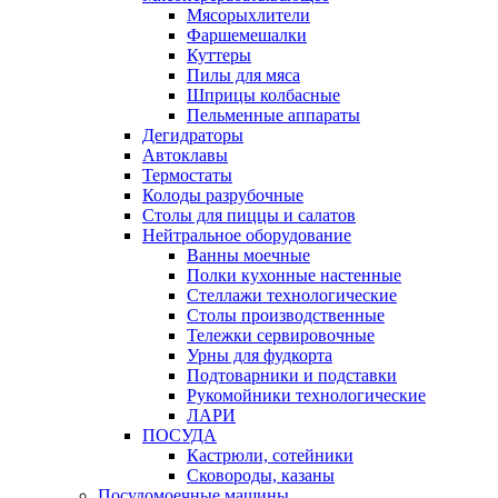
Мясорыхлители
Фаршемешалки
Куттеры
Пилы для мяса
Шприцы колбасные
Пельменные аппараты
Дегидраторы
Автоклавы
Термостаты
Колоды разрубочные
Столы для пиццы и салатов
Нейтральное оборудование
Ванны моечные
Полки кухонные настенные
Стеллажи технологические
Столы производственные
Тележки сервировочные
Урны для фудкорта
Подтоварники и подставки
Рукомойники технологические
ЛАРИ
ПОСУДА
Кастрюли, сотейники
Сковороды, казаны
Посудомоечные машины