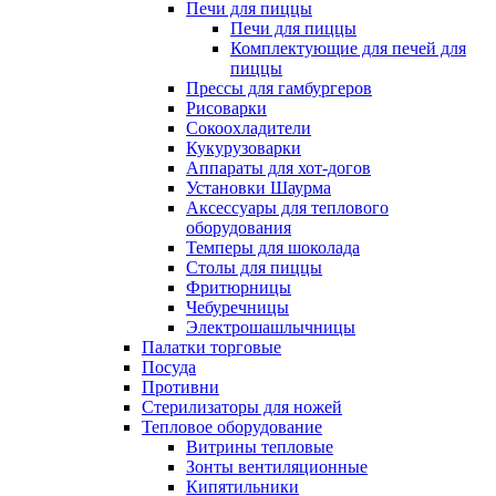
Печи для пиццы
Печи для пиццы
Комплектующие для печей для
пиццы
Прессы для гамбургеров
Рисоварки
Сокоохладители
Кукурузоварки
Аппараты для хот-догов
Установки Шаурма
Аксессуары для теплового
оборудования
Темперы для шоколада
Столы для пиццы
Фритюрницы
Чебуречницы
Электрошашлычницы
Палатки торговые
Посуда
Противни
Стерилизаторы для ножей
Тепловое оборудование
Витрины тепловые
Зонты вентиляционные
Кипятильники