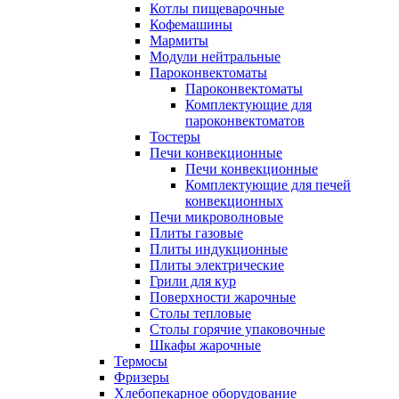
Котлы пищеварочные
Кофемашины
Мармиты
Модули нейтральные
Пароконвектоматы
Пароконвектоматы
Комплектующие для
пароконвектоматов
Тостеры
Печи конвекционные
Печи конвекционные
Комплектующие для печей
конвекционных
Печи микроволновые
Плиты газовые
Плиты индукционные
Плиты электрические
Грили для кур
Поверхности жарочные
Столы тепловые
Столы горячие упаковочные
Шкафы жарочные
Термосы
Фризеры
Хлебопекарное оборудование