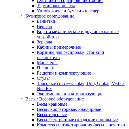
Счетчики и сортировщики монет
Терминалы оплаты
Уничтожители бумаги - шредеры
Бутиковое оборудование
Банкетки
Вешала
Ворота механические и другие охранные
устройства
Зеркала
Кабины примерочные
Корзины для распродаж, стойки и
накопители
Манекены
Плечики
Решетки и комплектующие
Стулья
Торговые системы Joker, Uno, Global, Vertical,
Neo Fix
Экономпанели и комплектующие
Весы / Весовое оборудование
Весы крановые
Весы лабораторные, ювелирные
Весы торговые
Весы электронные складские напольные
Комплексы этикетирования (весы с печатью