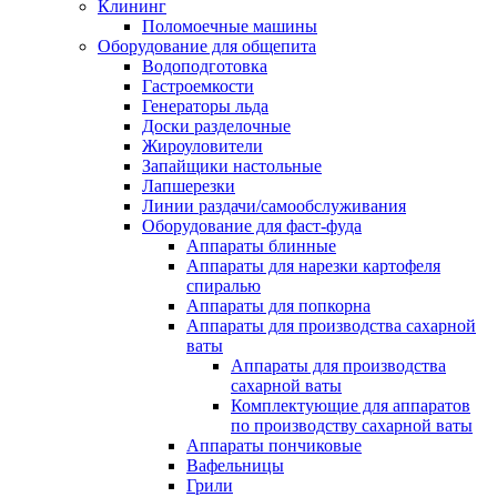
Клининг
Поломоечные машины
Оборудование для общепита
Водоподготовка
Гастроемкости
Генераторы льда
Доски разделочные
Жироуловители
Запайщики настольные
Лапшерезки
Линии раздачи/самообслуживания
Оборудование для фаст-фуда
Аппараты блинные
Аппараты для нарезки картофеля
спиралью
Аппараты для попкорна
Аппараты для производства сахарной
ваты
Аппараты для производства
сахарной ваты
Комплектующие для аппаратов
по производству сахарной ваты
Аппараты пончиковые
Вафельницы
Грили