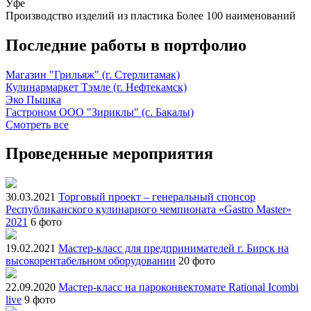
Уфе
Производство изделий из пластика
Более 100 наименований
Последние работы в портфолио
Магазин "Грильяж" (г. Стерлитамак)
Кулинармаркет Тэмле (г. Нефтекамск)
Эко Пышка
Гастроном ООО "Зириклы" (с. Бакалы)
Смотреть все
Проведенные мероприятия
30.03.2021
Торговый проект – генеральный спонсор
Республиканского кулинарного чемпионата «Gastro Master»
2021
6 фото
19.02.2021
Мастер-класс для предпринимателей г. Бирск на
высокорентабельном оборудовании
20 фото
22.09.2020
Мастер-класс на пароконвектомате Rational Icombi
live
9 фото