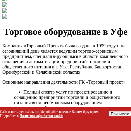
Торговое оборудование в Уфе
Компания «Торговый Проект» была создана в 1999 году и на
сегодняшний день является ведущим торгово-сервисным
предприятием, специализирующимся в области комплексного
оснащения и автоматизации предприятий торговли и
общественного питания в г. Уфе, Республике Башкортостан,
Оренбургской и Челябинской областях.
Основные направления деятельности ГК «Торговый проект»:
Полный спектр услуг по проектированию и
оснащению предприятий торговли и общественного
питания всем необходимым оборудованием
(холодильное оборудование, технологическое
Сайт использует файлы cookie, обрабатываемые Вашим браузером.
оборудование, стеллажное оборудование и т.д.);
Принимаю
Подробнее в
Политике обработки cookie
.
Автоматизация торговых процессов и внедрения
программных продуктов;
Гарантийное и послегарантийное сервисное