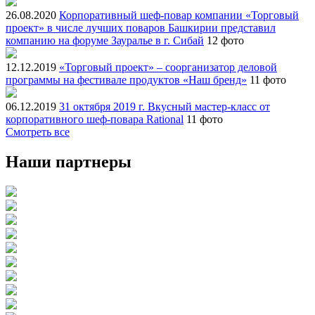
26.08.2020
Корпоративный шеф-повар компании «Торговый
проект» в числе лучших поваров Башкирии представил
компанию на форуме Зауралье в г. Сибай
12 фото
12.12.2019
«Торговый проект» – соорганизатор деловой
программы на фестивале продуктов «Наш бренд»
11 фото
06.12.2019
31 октября 2019 г. Вкусный мастер-класс от
корпоративного шеф-повара Rational
11 фото
Смотреть все
Наши партнеры