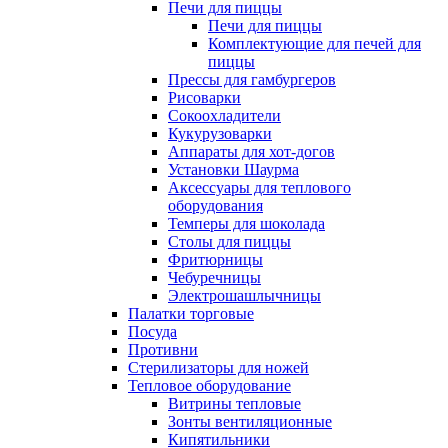
Печи для пиццы
Печи для пиццы
Комплектующие для печей для
пиццы
Прессы для гамбургеров
Рисоварки
Сокоохладители
Кукурузоварки
Аппараты для хот-догов
Установки Шаурма
Аксессуары для теплового
оборудования
Темперы для шоколада
Столы для пиццы
Фритюрницы
Чебуречницы
Электрошашлычницы
Палатки торговые
Посуда
Противни
Стерилизаторы для ножей
Тепловое оборудование
Витрины тепловые
Зонты вентиляционные
Кипятильники