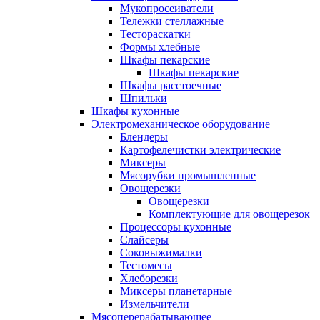
Мукопросеиватели
Тележки стеллажные
Тестораскатки
Формы хлебные
Шкафы пекарские
Шкафы пекарские
Шкафы расстоечные
Шпильки
Шкафы кухонные
Электромеханическое оборудование
Блендеры
Картофелечистки электрические
Миксеры
Мясорубки промышленные
Овощерезки
Овощерезки
Комплектующие для овощерезок
Процессоры кухонные
Слайсеры
Соковыжималки
Тестомесы
Хлеборезки
Миксеры планетарные
Измельчители
Мясоперерабатывающее