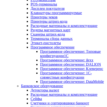
POS-терминалы
Дисплеи покупателя
Клавиатуры программируемые
Принтеры чеков
Принтеры штрих-кода
Расходные материалы и комплектующие
Ридеры магнитных карт
Сканеры штрих-кода
Терминалы сбора данных
Этикет-пистолеты
Программное обеспечение
Программное обеспечение: Типовые
конфигруации1С
Программное обеспечение: ilexx
Программное обеспечение: DALION
Программное обеспечение: Клеверенс
Программное обеспечение: 1С-
совместные конфигруации
Программное обеспечение: DataMobile
Банковское оборудование
Детекторы валют
Расходные материалы и комплектующие
Сейфы
Счетчики и сортировщики банкнот