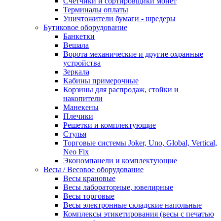
Счетчики и сортировщики монет
Терминалы оплаты
Уничтожители бумаги - шредеры
Бутиковое оборудование
Банкетки
Вешала
Ворота механические и другие охранные
устройства
Зеркала
Кабины примерочные
Корзины для распродаж, стойки и
накопители
Манекены
Плечики
Решетки и комплектующие
Стулья
Торговые системы Joker, Uno, Global, Vertical,
Neo Fix
Экономпанели и комплектующие
Весы / Весовое оборудование
Весы крановые
Весы лабораторные, ювелирные
Весы торговые
Весы электронные складские напольные
Комплексы этикетирования (весы с печатью