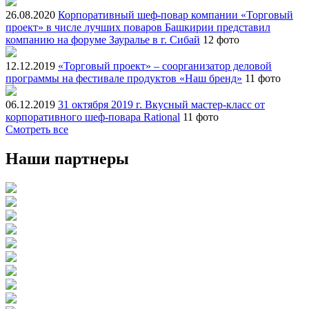
26.08.2020
Корпоративный шеф-повар компании «Торговый
проект» в числе лучших поваров Башкирии представил
компанию на форуме Зауралье в г. Сибай
12 фото
12.12.2019
«Торговый проект» – соорганизатор деловой
программы на фестивале продуктов «Наш бренд»
11 фото
06.12.2019
31 октября 2019 г. Вкусный мастер-класс от
корпоративного шеф-повара Rational
11 фото
Смотреть все
Наши партнеры