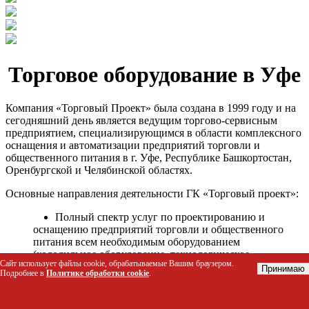
Торговое оборудование в Уфе
Компания «Торговый Проект» была создана в 1999 году и на
сегодняшний день является ведущим торгово-сервисным
предприятием, специализирующимся в области комплексного
оснащения и автоматизации предприятий торговли и
общественного питания в г. Уфе, Республике Башкортостан,
Оренбургской и Челябинской областях.
Основные направления деятельности ГК «Торговый проект»:
Полный спектр услуг по проектированию и
оснащению предприятий торговли и общественного
питания всем необходимым оборудованием
(холодильное оборудование, технологическое
Сайт использует файлы cookie, обрабатываемые Вашим браузером.
оборудование, стеллажное оборудование и т.д.);
Принимаю
Подробнее в
Политике обработки cookie
.
Автоматизация торговых процессов и внедрения
программных продуктов;
Гарантийное и послегарантийное сервисное