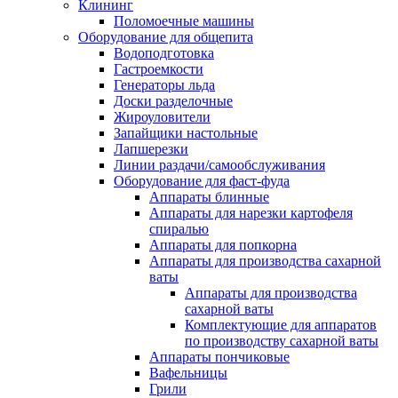
Клининг
Поломоечные машины
Оборудование для общепита
Водоподготовка
Гастроемкости
Генераторы льда
Доски разделочные
Жироуловители
Запайщики настольные
Лапшерезки
Линии раздачи/самообслуживания
Оборудование для фаст-фуда
Аппараты блинные
Аппараты для нарезки картофеля
спиралью
Аппараты для попкорна
Аппараты для производства сахарной
ваты
Аппараты для производства
сахарной ваты
Комплектующие для аппаратов
по производству сахарной ваты
Аппараты пончиковые
Вафельницы
Грили