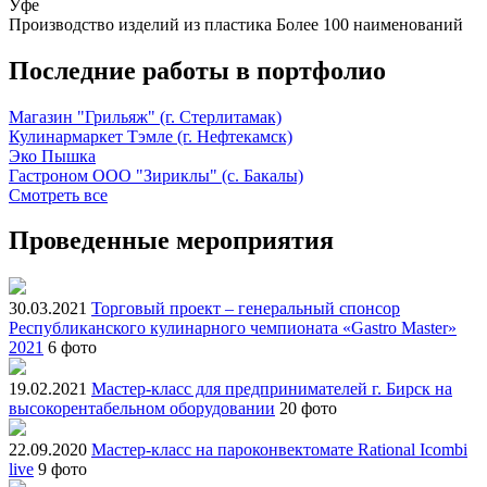
Уфе
Производство изделий из пластика
Более 100 наименований
Последние работы в портфолио
Магазин "Грильяж" (г. Стерлитамак)
Кулинармаркет Тэмле (г. Нефтекамск)
Эко Пышка
Гастроном ООО "Зириклы" (с. Бакалы)
Смотреть все
Проведенные мероприятия
30.03.2021
Торговый проект – генеральный спонсор
Республиканского кулинарного чемпионата «Gastro Master»
2021
6 фото
19.02.2021
Мастер-класс для предпринимателей г. Бирск на
высокорентабельном оборудовании
20 фото
22.09.2020
Мастер-класс на пароконвектомате Rational Icombi
live
9 фото