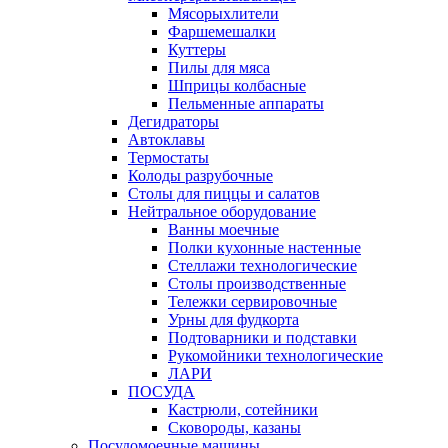
Мясорыхлители
Фаршемешалки
Куттеры
Пилы для мяса
Шприцы колбасные
Пельменные аппараты
Дегидраторы
Автоклавы
Термостаты
Колоды разрубочные
Столы для пиццы и салатов
Нейтральное оборудование
Ванны моечные
Полки кухонные настенные
Стеллажи технологические
Столы производственные
Тележки сервировочные
Урны для фудкорта
Подтоварники и подставки
Рукомойники технологические
ЛАРИ
ПОСУДА
Кастрюли, сотейники
Сковороды, казаны
Посудомоечные машины