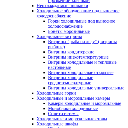
прозрачной крышкой
Неохлаждаемые прилавки
Холодильное оборудование под выносное
холодоснабжение
Горки холодильные под выносное
холодоснабжение
Бонеты морозильные
Холодильные витрины
Витрины "рыба на льду" (витрины
рыбные)
Витрины кондитерские
Витрины низкотемпературные
Витрины холодильные и тепловые
настольные
Витрины холодильные открытые
Витрины холодильные
среднетемпературные
Витрины холодильные универсальные
Холодильные горки
Холодильные и морозильные камеры
Камеры холодильные и морозильные
Моноблоки холодильные
Сплит-системы
Холодильные и морозильные столы
Холодильные шкафы