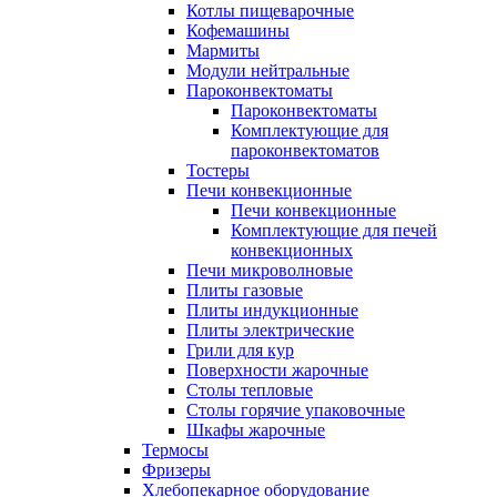
Котлы пищеварочные
Кофемашины
Мармиты
Модули нейтральные
Пароконвектоматы
Пароконвектоматы
Комплектующие для
пароконвектоматов
Тостеры
Печи конвекционные
Печи конвекционные
Комплектующие для печей
конвекционных
Печи микроволновые
Плиты газовые
Плиты индукционные
Плиты электрические
Грили для кур
Поверхности жарочные
Столы тепловые
Столы горячие упаковочные
Шкафы жарочные
Термосы
Фризеры
Хлебопекарное оборудование