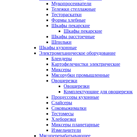
Мукопросеиватели
Тележки стеллажные
Тестораскатки
Формы хлебные
Шкафы пекарские
Шкафы пекарские
Шкафы расстоечные
Шпильки
Шкафы кухонные
Электромеханическое оборудование
Блендеры
Картофелечистки электрические
Миксеры
Мясорубки промышленные
Овощерезки
Овощерезки
Комплектующие для овощерезок
Процессоры кухонные
Слайсеры
Соковыжималки
Тестомесы
Хлеборезки
Миксеры планетарные
Измельчители
Мясоперерабатывающее