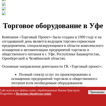
Торговое оборудование в Уфе
Компания «Торговый Проект» была создана в 1999 году и на
сегодняшний день является ведущим торгово-сервисным
предприятием, специализирующимся в области комплексного
оснащения и автоматизации предприятий торговли и
общественного питания в г. Уфе, Республике Башкортостан,
Оренбургской и Челябинской областях.
Основные направления деятельности ГК «Торговый проект»:
Полный спектр услуг по проектированию и
оснащению предприятий торговли и общественного
питания всем необходимым оборудованием
(холодильное оборудование, технологическое
Сайт использует файлы cookie, обрабатываемые Вашим браузером.
оборудование, стеллажное оборудование и т.д.);
Принимаю
Подробнее в
Политике обработки cookie
.
Автоматизация торговых процессов и внедрения
программных продуктов;
Гарантийное и послегарантийное сервисное