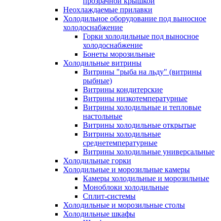
прозрачной крышкой
Неохлаждаемые прилавки
Холодильное оборудование под выносное
холодоснабжение
Горки холодильные под выносное
холодоснабжение
Бонеты морозильные
Холодильные витрины
Витрины "рыба на льду" (витрины
рыбные)
Витрины кондитерские
Витрины низкотемпературные
Витрины холодильные и тепловые
настольные
Витрины холодильные открытые
Витрины холодильные
среднетемпературные
Витрины холодильные универсальные
Холодильные горки
Холодильные и морозильные камеры
Камеры холодильные и морозильные
Моноблоки холодильные
Сплит-системы
Холодильные и морозильные столы
Холодильные шкафы