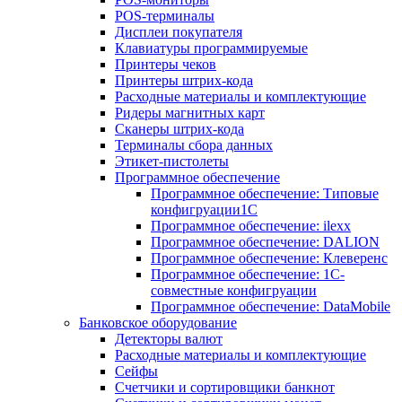
POS-терминалы
Дисплеи покупателя
Клавиатуры программируемые
Принтеры чеков
Принтеры штрих-кода
Расходные материалы и комплектующие
Ридеры магнитных карт
Сканеры штрих-кода
Терминалы сбора данных
Этикет-пистолеты
Программное обеспечение
Программное обеспечение: Типовые
конфигруации1С
Программное обеспечение: ilexx
Программное обеспечение: DALION
Программное обеспечение: Клеверенс
Программное обеспечение: 1С-
совместные конфигруации
Программное обеспечение: DataMobile
Банковское оборудование
Детекторы валют
Расходные материалы и комплектующие
Сейфы
Счетчики и сортировщики банкнот