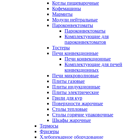
Котлы пищеварочные
Кофемашины
Мармиты
Модули нейтральные
Пароконвектоматы
Пароконвектоматы
Комплектующие для
пароконвектоматов
Тостеры
Печи конвекционные
Печи конвекционные
Комплектующие для печей
конвекционных
Печи микроволновые
Плиты газовые
Плиты индукционные
Плиты электрические
Грили для кур
Поверхности жарочные
Столы тепловые
Столы горячие упаковочные
Шкафы жарочные
Термосы
Фризеры
Хлебопекарное оборудование