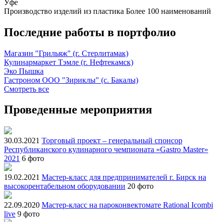
Уфе
Производство изделий из пластика
Более 100 наименований
Последние работы в портфолио
Магазин "Грильяж" (г. Стерлитамак)
Кулинармаркет Тэмле (г. Нефтекамск)
Эко Пышка
Гастроном ООО "Зириклы" (с. Бакалы)
Смотреть все
Проведенные мероприятия
30.03.2021
Торговый проект – генеральный спонсор
Республиканского кулинарного чемпионата «Gastro Master»
2021
6 фото
19.02.2021
Мастер-класс для предпринимателей г. Бирск на
высокорентабельном оборудовании
20 фото
22.09.2020
Мастер-класс на пароконвектомате Rational Icombi
live
9 фото