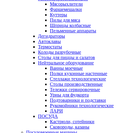
Мясорыхлители
Фаршемешалки
Куттеры
Пилы для мяса
Шприцы колбасные
Пельменные аппараты
Дегидраторы
Автоклавы
Термостаты
Колоды разрубочные
Столы для пиццы и салатов
Нейтральное оборудование
Ванны моечные
Полки кухонные настенные
Стеллажи технологические
Столы производственные
Тележки сервировочные
Урны для фудкорта
Подтоварники и подставки
Рукомойники технологические
ЛАРИ
ПОСУДА
Кастрюли, сотейники
Сковороды, казаны
Посудомоечные машины