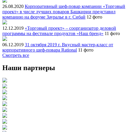
26.08.2020
Корпоративный шеф-повар компании «Торговый
проект» в числе лучших поваров Башкирии представил
компанию на форуме Зауралье в г. Сибай
12 фото
12.12.2019
«Торговый проект» – соорганизатор деловой
программы на фестивале продуктов «Наш бренд»
11 фото
06.12.2019
31 октября 2019 г. Вкусный мастер-класс от
корпоративного шеф-повара Rational
11 фото
Смотреть все
Наши партнеры