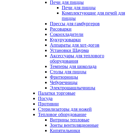
Печи для пиццы
Печи для пиццы
Комплектующие для печей для
пиццы
Прессы для гамбургеров
Рисоварки
Сокоохладители
Кукурузоварки
Аппараты для хот-догов
Установки Шаурма
Аксессуары для теплового
оборудования
Темперы для шоколада
Столы для пиццы
Фритюрницы
Чебуречницы
Электрошашлычницы
Палатки торговые
Посуда
Противни
Стерилизаторы для ножей
Тепловое оборудование
Витрины тепловые
Зонты вентиляционные
Кипятильники