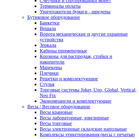
Счетчики и сортировщики монет
Терминалы оплаты
Уничтожители бумаги - шредеры
Бутиковое оборудование
Банкетки
Вешала
Ворота механические и другие охранные
устройства
Зеркала
Кабины примерочные
Корзины для распродаж, стойки и
накопители
Манекены
Плечики
Решетки и комплектующие
Стулья
Торговые системы Joker, Uno, Global, Vertical,
Neo Fix
Экономпанели и комплектующие
Весы / Весовое оборудование
Весы крановые
Весы лабораторные, ювелирные
Весы торговые
Весы электронные складские напольные
Комплексы этикетирования (весы с печатью