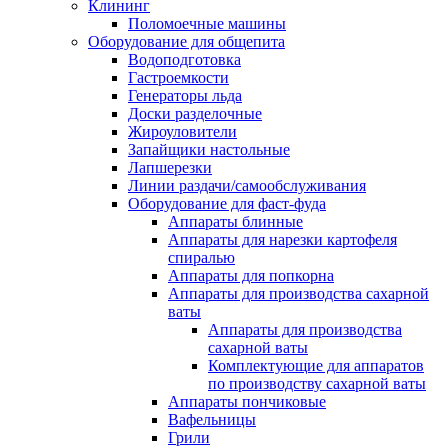
Клининг
Поломоечные машины
Оборудование для общепита
Водоподготовка
Гастроемкости
Генераторы льда
Доски разделочные
Жироуловители
Запайщики настольные
Лапшерезки
Линии раздачи/самообслуживания
Оборудование для фаст-фуда
Аппараты блинные
Аппараты для нарезки картофеля
спиралью
Аппараты для попкорна
Аппараты для производства сахарной
ваты
Аппараты для производства
сахарной ваты
Комплектующие для аппаратов
по производству сахарной ваты
Аппараты пончиковые
Вафельницы
Грили