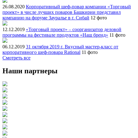
26.08.2020
Корпоративный шеф-повар компании «Торговый
проект» в числе лучших поваров Башкирии представил
компанию на форуме Зауралье в г. Сибай
12 фото
12.12.2019
«Торговый проект» – соорганизатор деловой
программы на фестивале продуктов «Наш бренд»
11 фото
06.12.2019
31 октября 2019 г. Вкусный мастер-класс от
корпоративного шеф-повара Rational
11 фото
Смотреть все
Наши партнеры