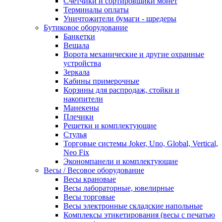
Счетчики и сортировщики монет
Терминалы оплаты
Уничтожители бумаги - шредеры
Бутиковое оборудование
Банкетки
Вешала
Ворота механические и другие охранные
устройства
Зеркала
Кабины примерочные
Корзины для распродаж, стойки и
накопители
Манекены
Плечики
Решетки и комплектующие
Стулья
Торговые системы Joker, Uno, Global, Vertical,
Neo Fix
Экономпанели и комплектующие
Весы / Весовое оборудование
Весы крановые
Весы лабораторные, ювелирные
Весы торговые
Весы электронные складские напольные
Комплексы этикетирования (весы с печатью