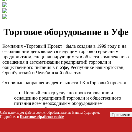
Торговое оборудование в Уфе
Компания «Торговый Проект» была создана в 1999 году и на
сегодняшний день является ведущим торгово-сервисным
предприятием, специализирующимся в области комплексного
оснащения и автоматизации предприятий торговли и
общественного питания в г. Уфе, Республике Башкортостан,
Оренбургской и Челябинской областях.
Основные направления деятельности ГК «Торговый проект»:
Полный спектр услуг по проектированию и
оснащению предприятий торговли и общественного
питания всем необходимым оборудованием
(холодильное оборудование, технологическое
Сайт использует файлы cookie, обрабатываемые Вашим браузером.
оборудование, стеллажное оборудование и т.д.);
Принимаю
Подробнее в
Политике обработки cookie
.
Автоматизация торговых процессов и внедрения
программных продуктов;
Гарантийное и послегарантийное сервисное