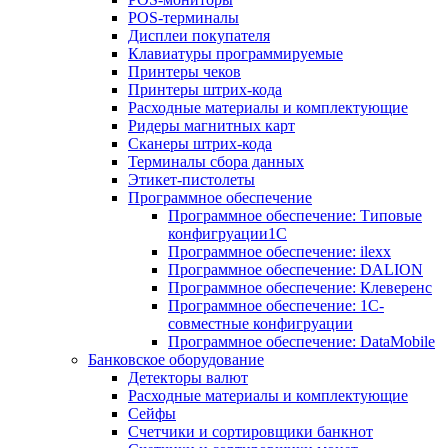
POS-терминалы
Дисплеи покупателя
Клавиатуры программируемые
Принтеры чеков
Принтеры штрих-кода
Расходные материалы и комплектующие
Ридеры магнитных карт
Сканеры штрих-кода
Терминалы сбора данных
Этикет-пистолеты
Программное обеспечение
Программное обеспечение: Типовые
конфигруации1С
Программное обеспечение: ilexx
Программное обеспечение: DALION
Программное обеспечение: Клеверенс
Программное обеспечение: 1С-
совместные конфигруации
Программное обеспечение: DataMobile
Банковское оборудование
Детекторы валют
Расходные материалы и комплектующие
Сейфы
Счетчики и сортировщики банкнот