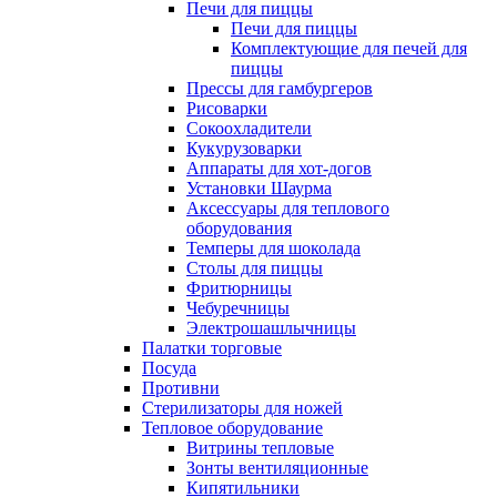
Печи для пиццы
Печи для пиццы
Комплектующие для печей для
пиццы
Прессы для гамбургеров
Рисоварки
Сокоохладители
Кукурузоварки
Аппараты для хот-догов
Установки Шаурма
Аксессуары для теплового
оборудования
Темперы для шоколада
Столы для пиццы
Фритюрницы
Чебуречницы
Электрошашлычницы
Палатки торговые
Посуда
Противни
Стерилизаторы для ножей
Тепловое оборудование
Витрины тепловые
Зонты вентиляционные
Кипятильники