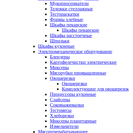
Мукопросеиватели
Тележки стеллажные
Тестораскатки
Формы хлебные
Шкафы пекарские
Шкафы пекарские
Шкафы расстоечные
Шпильки
Шкафы кухонные
Электромеханическое оборудование
Блендеры
Картофелечистки электрические
Миксеры
Мясорубки промышленные
Овощерезки
Овощерезки
Комплектующие для овощерезок
Процессоры кухонные
Слайсеры
Соковыжималки
Тестомесы
Хлеборезки
Миксеры планетарные
Измельчители
Мясоперерабатывающее