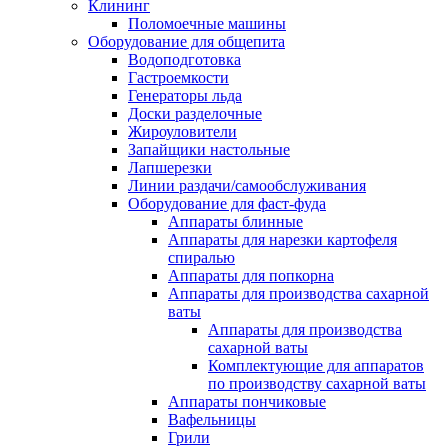
Клининг
Поломоечные машины
Оборудование для общепита
Водоподготовка
Гастроемкости
Генераторы льда
Доски разделочные
Жироуловители
Запайщики настольные
Лапшерезки
Линии раздачи/самообслуживания
Оборудование для фаст-фуда
Аппараты блинные
Аппараты для нарезки картофеля
спиралью
Аппараты для попкорна
Аппараты для производства сахарной
ваты
Аппараты для производства
сахарной ваты
Комплектующие для аппаратов
по производству сахарной ваты
Аппараты пончиковые
Вафельницы
Грили