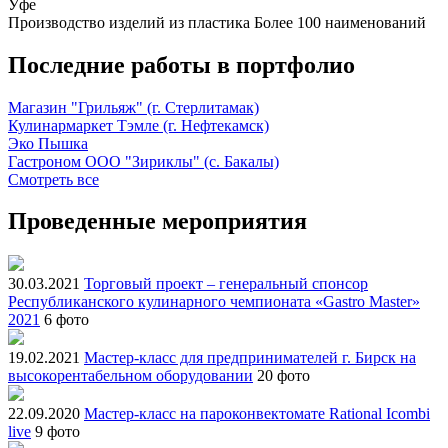
Уфе
Производство изделий из пластика
Более 100 наименований
Последние работы в портфолио
Магазин "Грильяж" (г. Стерлитамак)
Кулинармаркет Тэмле (г. Нефтекамск)
Эко Пышка
Гастроном ООО "Зириклы" (с. Бакалы)
Смотреть все
Проведенные мероприятия
30.03.2021
Торговый проект – генеральный спонсор
Республиканского кулинарного чемпионата «Gastro Master»
2021
6 фото
19.02.2021
Мастер-класс для предпринимателей г. Бирск на
высокорентабельном оборудовании
20 фото
22.09.2020
Мастер-класс на пароконвектомате Rational Icombi
live
9 фото