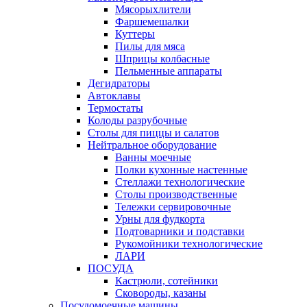
Мясорыхлители
Фаршемешалки
Куттеры
Пилы для мяса
Шприцы колбасные
Пельменные аппараты
Дегидраторы
Автоклавы
Термостаты
Колоды разрубочные
Столы для пиццы и салатов
Нейтральное оборудование
Ванны моечные
Полки кухонные настенные
Стеллажи технологические
Столы производственные
Тележки сервировочные
Урны для фудкорта
Подтоварники и подставки
Рукомойники технологические
ЛАРИ
ПОСУДА
Кастрюли, сотейники
Сковороды, казаны
Посудомоечные машины