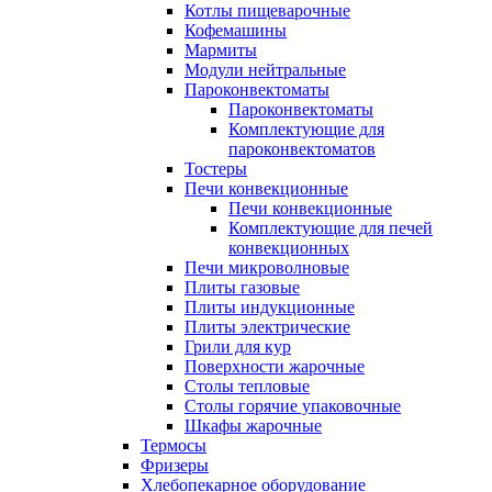
Котлы пищеварочные
Кофемашины
Мармиты
Модули нейтральные
Пароконвектоматы
Пароконвектоматы
Комплектующие для
пароконвектоматов
Тостеры
Печи конвекционные
Печи конвекционные
Комплектующие для печей
конвекционных
Печи микроволновые
Плиты газовые
Плиты индукционные
Плиты электрические
Грили для кур
Поверхности жарочные
Столы тепловые
Столы горячие упаковочные
Шкафы жарочные
Термосы
Фризеры
Хлебопекарное оборудование