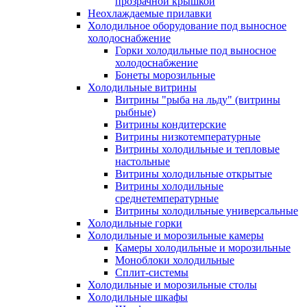
прозрачной крышкой
Неохлаждаемые прилавки
Холодильное оборудование под выносное
холодоснабжение
Горки холодильные под выносное
холодоснабжение
Бонеты морозильные
Холодильные витрины
Витрины "рыба на льду" (витрины
рыбные)
Витрины кондитерские
Витрины низкотемпературные
Витрины холодильные и тепловые
настольные
Витрины холодильные открытые
Витрины холодильные
среднетемпературные
Витрины холодильные универсальные
Холодильные горки
Холодильные и морозильные камеры
Камеры холодильные и морозильные
Моноблоки холодильные
Сплит-системы
Холодильные и морозильные столы
Холодильные шкафы