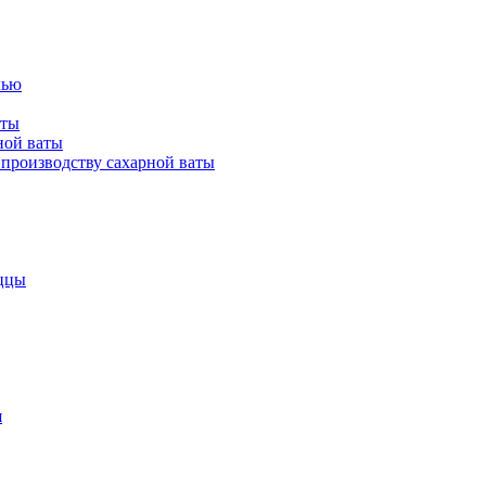
лью
аты
ной ваты
производству сахарной ваты
ццы
я