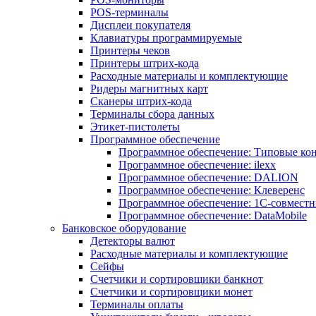
POS-терминалы
Дисплеи покупателя
Клавиатуры программируемые
Принтеры чеков
Принтеры штрих-кода
Расходные материалы и комплектующие
Ридеры магнитных карт
Сканеры штрих-кода
Терминалы сбора данных
Этикет-пистолеты
Программное обеспечение
Программное обеспечение: Типовые к
Программное обеспечение: ilexx
Программное обеспечение: DALION
Программное обеспечение: Клеверенс
Программное обеспечение: 1С-совмест
Программное обеспечение: DataMobile
Банковское оборудование
Детекторы валют
Расходные материалы и комплектующие
Сейфы
Счетчики и сортировщики банкнот
Счетчики и сортировщики монет
Терминалы оплаты