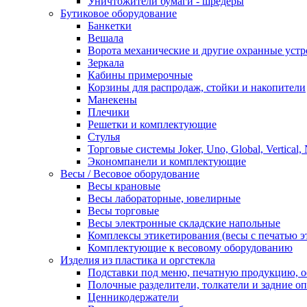
Уничтожители бумаги - шредеры
Бутиковое оборудование
Банкетки
Вешала
Ворота механические и другие охранные устр
Зеркала
Кабины примерочные
Корзины для распродаж, стойки и накопители
Манекены
Плечики
Решетки и комплектующие
Стулья
Торговые системы Joker, Uno, Global, Vertical,
Экономпанели и комплектующие
Весы / Весовое оборудование
Весы крановые
Весы лабораторные, ювелирные
Весы торговые
Весы электронные складские напольные
Комплексы этикетирования (весы с печатью э
Комплектующие к весовому оборудованию
Изделия из пластика и оргстекла
Подставки под меню, печатную продукцию, 
Полочные разделители, толкатели и задние о
Ценникодержатели