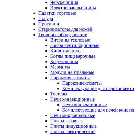
Чебуречницы
Электрошашлычницы
Палатки торговые
Посуда
Противни
Стерилизаторы для ножей
Тепловое оборудование
Витрины тепловые
Зонты вентиляционные
Кипятильники
Котлы пищеварочные
Кофемашины
Мармиты
Модули нейтральные
Пароконвектоматы
Пароконвектоматы
Комплектующие для пароконвекто
Тостеры
Печи конвекционные
Печи конвекционные
Комплектующие для печей конве
Печи микроволновые
Плиты газовые
Плиты индукционные
Плиты электрические