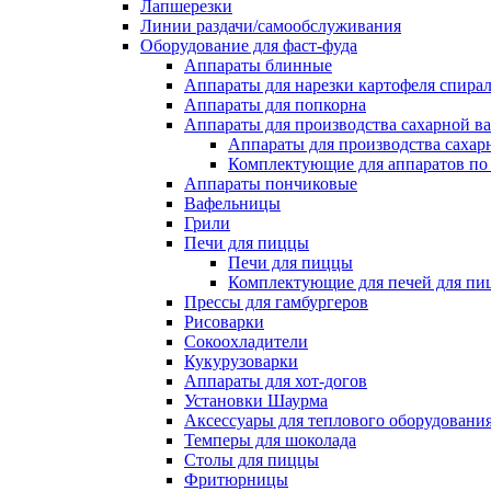
Лапшерезки
Линии раздачи/самообслуживания
Оборудование для фаст-фуда
Аппараты блинные
Аппараты для нарезки картофеля спира
Аппараты для попкорна
Аппараты для производства сахарной в
Аппараты для производства сахар
Комплектующие для аппаратов по 
Аппараты пончиковые
Вафельницы
Грили
Печи для пиццы
Печи для пиццы
Комплектующие для печей для пи
Прессы для гамбургеров
Рисоварки
Сокоохладители
Кукурузоварки
Аппараты для хот-догов
Установки Шаурма
Аксессуары для теплового оборудовани
Темперы для шоколада
Столы для пиццы
Фритюрницы