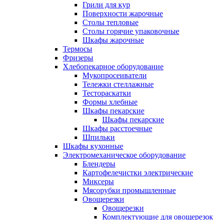
Грили для кур
Поверхности жарочные
Столы тепловые
Столы горячие упаковочные
Шкафы жарочные
Термосы
Фризеры
Хлебопекарное оборудование
Мукопросеиватели
Тележки стеллажные
Тестораскатки
Формы хлебные
Шкафы пекарские
Шкафы пекарские
Шкафы расстоечные
Шпильки
Шкафы кухонные
Электромеханическое оборудование
Блендеры
Картофелечистки электрические
Миксеры
Мясорубки промышленные
Овощерезки
Овощерезки
Комплектующие для овощерезок