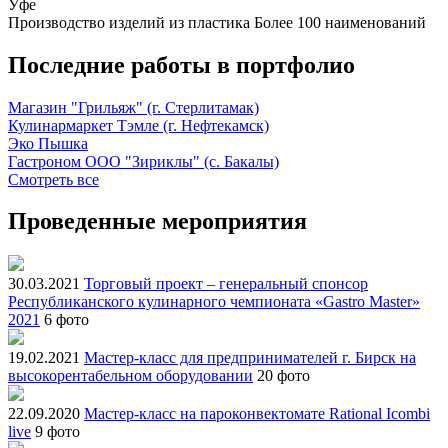
Уфе
Производство изделий из пластика
Более 100 наименований
Последние работы в портфолио
Магазин "Грильяж" (г. Стерлитамак)
Кулинармаркет Тэмле (г. Нефтекамск)
Эко Пышка
Гастроном ООО "Зириклы" (с. Бакалы)
Смотреть все
Проведенные мероприятия
30.03.2021
Торговый проект – генеральный спонсор
Республиканского кулинарного чемпионата «Gastro Master»
2021
6 фото
19.02.2021
Мастер-класс для предпринимателей г. Бирск на
высокорентабельном оборудовании
20 фото
22.09.2020
Мастер-класс на пароконвектомате Rational Icombi
live
9 фото