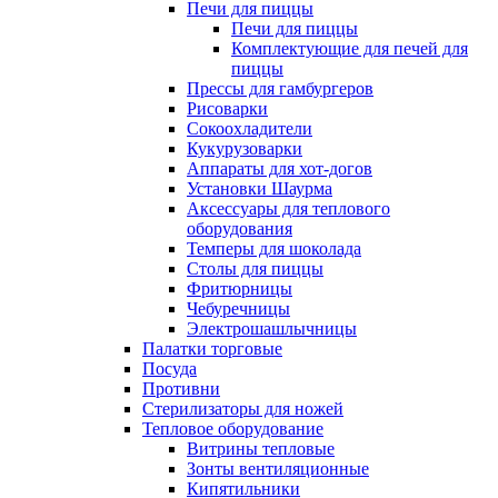
Печи для пиццы
Печи для пиццы
Комплектующие для печей для
пиццы
Прессы для гамбургеров
Рисоварки
Сокоохладители
Кукурузоварки
Аппараты для хот-догов
Установки Шаурма
Аксессуары для теплового
оборудования
Темперы для шоколада
Столы для пиццы
Фритюрницы
Чебуречницы
Электрошашлычницы
Палатки торговые
Посуда
Противни
Стерилизаторы для ножей
Тепловое оборудование
Витрины тепловые
Зонты вентиляционные
Кипятильники