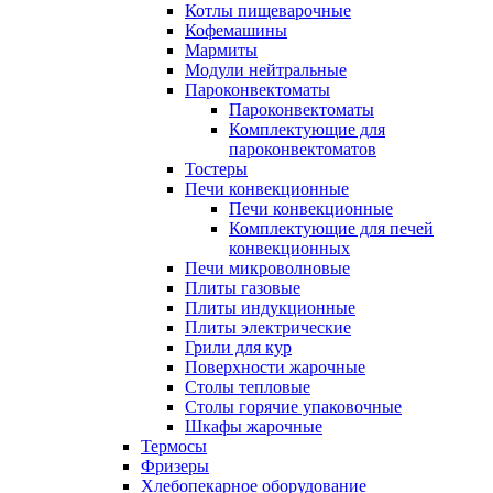
Котлы пищеварочные
Кофемашины
Мармиты
Модули нейтральные
Пароконвектоматы
Пароконвектоматы
Комплектующие для
пароконвектоматов
Тостеры
Печи конвекционные
Печи конвекционные
Комплектующие для печей
конвекционных
Печи микроволновые
Плиты газовые
Плиты индукционные
Плиты электрические
Грили для кур
Поверхности жарочные
Столы тепловые
Столы горячие упаковочные
Шкафы жарочные
Термосы
Фризеры
Хлебопекарное оборудование