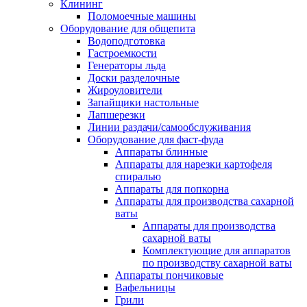
Клининг
Поломоечные машины
Оборудование для общепита
Водоподготовка
Гастроемкости
Генераторы льда
Доски разделочные
Жироуловители
Запайщики настольные
Лапшерезки
Линии раздачи/самообслуживания
Оборудование для фаст-фуда
Аппараты блинные
Аппараты для нарезки картофеля
спиралью
Аппараты для попкорна
Аппараты для производства сахарной
ваты
Аппараты для производства
сахарной ваты
Комплектующие для аппаратов
по производству сахарной ваты
Аппараты пончиковые
Вафельницы
Грили