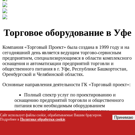
Торговое оборудование в Уфе
Компания «Торговый Проект» была создана в 1999 году и на
сегодняшний день является ведущим торгово-сервисным
предприятием, специализирующимся в области комплексного
оснащения и автоматизации предприятий торговли и
общественного питания в г. Уфе, Республике Башкортостан,
Оренбургской и Челябинской областях.
Основные направления деятельности ГК «Торговый проект»:
Полный спектр услуг по проектированию и
оснащению предприятий торговли и общественного
питания всем необходимым оборудованием
(холодильное оборудование, технологическое
Сайт использует файлы cookie, обрабатываемые Вашим браузером.
оборудование, стеллажное оборудование и т.д.);
Принимаю
Подробнее в
Политике обработки cookie
.
Автоматизация торговых процессов и внедрения
программных продуктов;
Гарантийное и послегарантийное сервисное