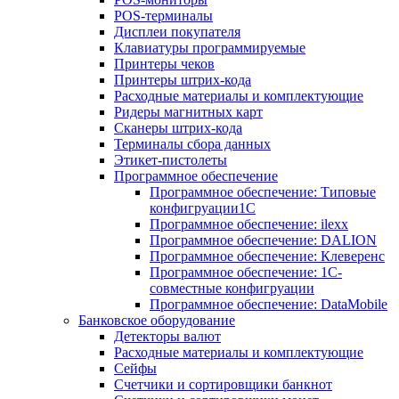
POS-терминалы
Дисплеи покупателя
Клавиатуры программируемые
Принтеры чеков
Принтеры штрих-кода
Расходные материалы и комплектующие
Ридеры магнитных карт
Сканеры штрих-кода
Терминалы сбора данных
Этикет-пистолеты
Программное обеспечение
Программное обеспечение: Типовые
конфигруации1С
Программное обеспечение: ilexx
Программное обеспечение: DALION
Программное обеспечение: Клеверенс
Программное обеспечение: 1С-
совместные конфигруации
Программное обеспечение: DataMobile
Банковское оборудование
Детекторы валют
Расходные материалы и комплектующие
Сейфы
Счетчики и сортировщики банкнот