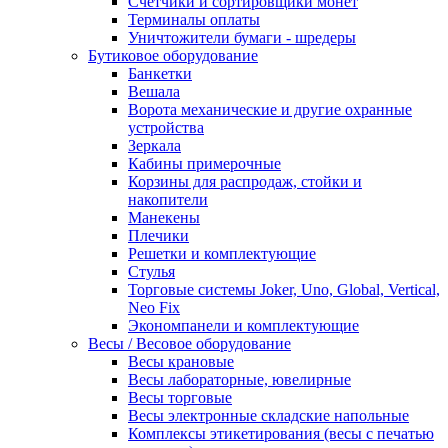
Счетчики и сортировщики монет
Терминалы оплаты
Уничтожители бумаги - шредеры
Бутиковое оборудование
Банкетки
Вешала
Ворота механические и другие охранные
устройства
Зеркала
Кабины примерочные
Корзины для распродаж, стойки и
накопители
Манекены
Плечики
Решетки и комплектующие
Стулья
Торговые системы Joker, Uno, Global, Vertical,
Neo Fix
Экономпанели и комплектующие
Весы / Весовое оборудование
Весы крановые
Весы лабораторные, ювелирные
Весы торговые
Весы электронные складские напольные
Комплексы этикетирования (весы с печатью