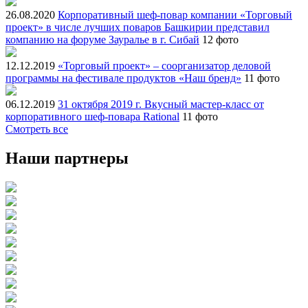
26.08.2020
Корпоративный шеф-повар компании «Торговый
проект» в числе лучших поваров Башкирии представил
компанию на форуме Зауралье в г. Сибай
12 фото
12.12.2019
«Торговый проект» – соорганизатор деловой
программы на фестивале продуктов «Наш бренд»
11 фото
06.12.2019
31 октября 2019 г. Вкусный мастер-класс от
корпоративного шеф-повара Rational
11 фото
Смотреть все
Наши партнеры