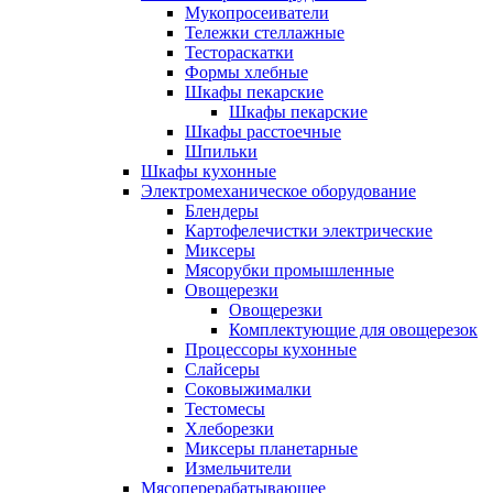
Мукопросеиватели
Тележки стеллажные
Тестораскатки
Формы хлебные
Шкафы пекарские
Шкафы пекарские
Шкафы расстоечные
Шпильки
Шкафы кухонные
Электромеханическое оборудование
Блендеры
Картофелечистки электрические
Миксеры
Мясорубки промышленные
Овощерезки
Овощерезки
Комплектующие для овощерезок
Процессоры кухонные
Слайсеры
Соковыжималки
Тестомесы
Хлеборезки
Миксеры планетарные
Измельчители
Мясоперерабатывающее