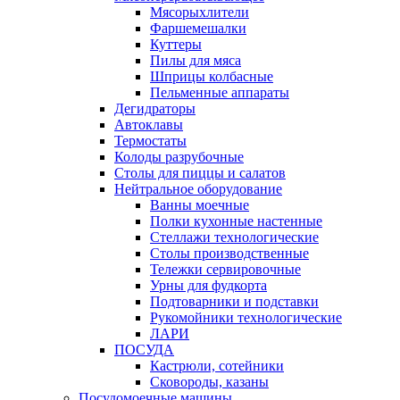
Мясорыхлители
Фаршемешалки
Куттеры
Пилы для мяса
Шприцы колбасные
Пельменные аппараты
Дегидраторы
Автоклавы
Термостаты
Колоды разрубочные
Столы для пиццы и салатов
Нейтральное оборудование
Ванны моечные
Полки кухонные настенные
Стеллажи технологические
Столы производственные
Тележки сервировочные
Урны для фудкорта
Подтоварники и подставки
Рукомойники технологические
ЛАРИ
ПОСУДА
Кастрюли, сотейники
Сковороды, казаны
Посудомоечные машины