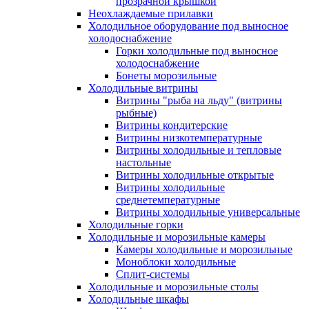
прозрачной крышкой
Неохлаждаемые прилавки
Холодильное оборудование под выносное
холодоснабжение
Горки холодильные под выносное
холодоснабжение
Бонеты морозильные
Холодильные витрины
Витрины "рыба на льду" (витрины
рыбные)
Витрины кондитерские
Витрины низкотемпературные
Витрины холодильные и тепловые
настольные
Витрины холодильные открытые
Витрины холодильные
среднетемпературные
Витрины холодильные универсальные
Холодильные горки
Холодильные и морозильные камеры
Камеры холодильные и морозильные
Моноблоки холодильные
Сплит-системы
Холодильные и морозильные столы
Холодильные шкафы