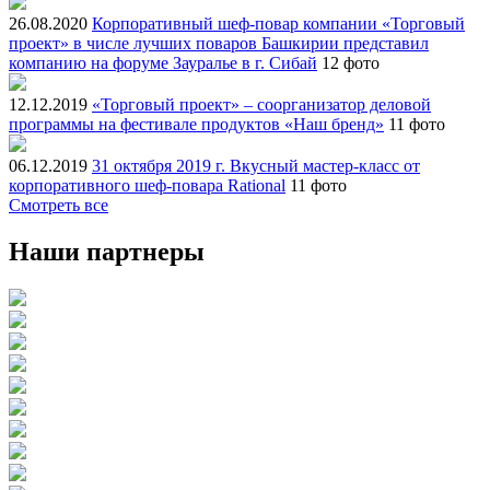
26.08.2020
Корпоративный шеф-повар компании «Торговый
проект» в числе лучших поваров Башкирии представил
компанию на форуме Зауралье в г. Сибай
12 фото
12.12.2019
«Торговый проект» – соорганизатор деловой
программы на фестивале продуктов «Наш бренд»
11 фото
06.12.2019
31 октября 2019 г. Вкусный мастер-класс от
корпоративного шеф-повара Rational
11 фото
Смотреть все
Наши партнеры