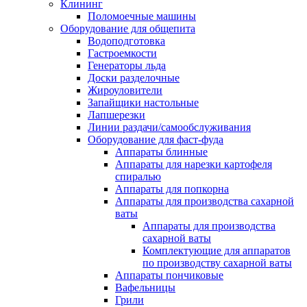
Клининг
Поломоечные машины
Оборудование для общепита
Водоподготовка
Гастроемкости
Генераторы льда
Доски разделочные
Жироуловители
Запайщики настольные
Лапшерезки
Линии раздачи/самообслуживания
Оборудование для фаст-фуда
Аппараты блинные
Аппараты для нарезки картофеля
спиралью
Аппараты для попкорна
Аппараты для производства сахарной
ваты
Аппараты для производства
сахарной ваты
Комплектующие для аппаратов
по производству сахарной ваты
Аппараты пончиковые
Вафельницы
Грили