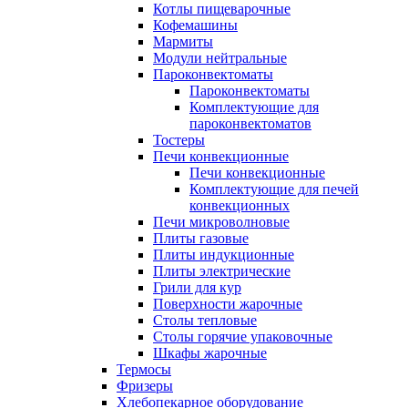
Котлы пищеварочные
Кофемашины
Мармиты
Модули нейтральные
Пароконвектоматы
Пароконвектоматы
Комплектующие для
пароконвектоматов
Тостеры
Печи конвекционные
Печи конвекционные
Комплектующие для печей
конвекционных
Печи микроволновые
Плиты газовые
Плиты индукционные
Плиты электрические
Грили для кур
Поверхности жарочные
Столы тепловые
Столы горячие упаковочные
Шкафы жарочные
Термосы
Фризеры
Хлебопекарное оборудование