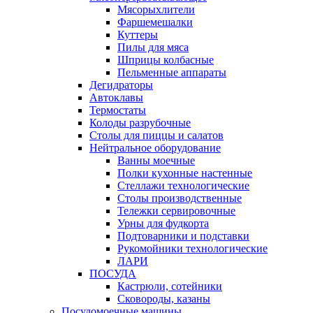
Мясорыхлители
Фаршемешалки
Куттеры
Пилы для мяса
Шприцы колбасные
Пельменные аппараты
Дегидраторы
Автоклавы
Термостаты
Колоды разрубочные
Столы для пиццы и салатов
Нейтральное оборудование
Ванны моечные
Полки кухонные настенные
Стеллажи технологические
Столы производственные
Тележки сервировочные
Урны для фудкорта
Подтоварники и подставки
Рукомойники технологические
ЛАРИ
ПОСУДА
Кастрюли, сотейники
Сковороды, казаны
Посудомоечные машины