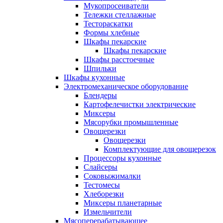
Мукопросеиватели
Тележки стеллажные
Тестораскатки
Формы хлебные
Шкафы пекарские
Шкафы пекарские
Шкафы расстоечные
Шпильки
Шкафы кухонные
Электромеханическое оборудование
Блендеры
Картофелечистки электрические
Миксеры
Мясорубки промышленные
Овощерезки
Овощерезки
Комплектующие для овощерезок
Процессоры кухонные
Слайсеры
Соковыжималки
Тестомесы
Хлеборезки
Миксеры планетарные
Измельчители
Мясоперерабатывающее