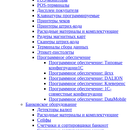
POS-терминалы
Дисплеи покупателя
Клавиатуры программируемые
Принтеры чеков
Принтеры штрих-кода
Расходные материалы и комплектующие
Ридеры магнитных карт
Сканеры штрих-кода
Терминалы сбора данных
Этикет-пистолеты
Программное обеспечение
Программное обеспечение: Типовые
конфигруации1С
Программное обеспечение: ilexx
Программное обеспечение: DALION
Программное обеспечение: Клеверенс
Программное обеспечение: 1С-
совместные конфигруации
Программное обеспечение: DataMobile
Банковское оборудование
Детекторы валют
Расходные материалы и комплектующие
Сейфы
Счетчики и сортировщики банкнот