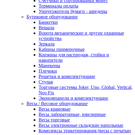
Счетчики и сортировщики монет
Терминалы оплаты
Уничтожители бумаги - шредеры
Бутиковое оборудование
Банкетки
Вешала
Ворота механические и другие охранные
устройства
Зеркала
Кабины примерочные
Корзины для распродаж, стойки и
накопители
Манекены
Плечики
Решетки и комплектующие
Стулья
Торговые системы Joker, Uno, Global, Vertical,
Neo Fix
Экономпанели и комплектующие
Весы / Весовое оборудование
Весы крановые
Весы лабораторные, ювелирные
Весы торговые
Весы электронные складские напольные
Комплексы этикетирования (весы с печатью