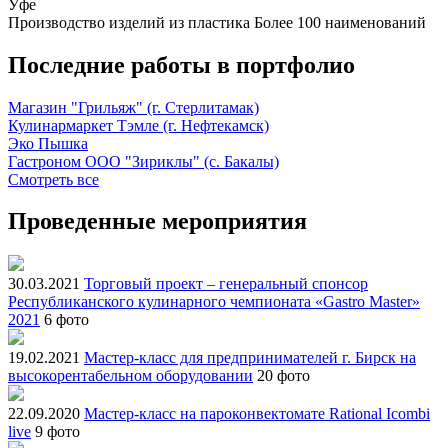
Уфе
Производство изделий из пластика
Более 100 наименований
Последние работы в портфолио
Магазин "Грильяж" (г. Стерлитамак)
Кулинармаркет Тэмле (г. Нефтекамск)
Эко Пышка
Гастроном ООО "Зириклы" (с. Бакалы)
Смотреть все
Проведенные мероприятия
30.03.2021
Торговый проект – генеральный спонсор
Республиканского кулинарного чемпионата «Gastro Master»
2021
6 фото
19.02.2021
Мастер-класс для предпринимателей г. Бирск на
высокорентабельном оборудовании
20 фото
22.09.2020
Мастер-класс на пароконвектомате Rational Icombi
live
9 фото