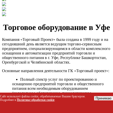
Торговое оборудование в Уфе
Компания «Торговый Проект» была создана в 1999 году и на
сегодняшний день является ведущим торгово-сервисным
предприятием, специализирующимся в области комплексного
оснащения и автоматизации предприятий торговли и
общественного питания в г. Уфе, Республике Башкортостан,
Оренбургской и Челябинской областях.
Основные направления деятельности ГК «Торговый проект»:
Полный спектр услуг по проектированию и
оснащению предприятий торговли и общественного
питания всем необходимым оборудованием
(холодильное оборудование, технологическое
Сайт использует файлы cookie, обрабатываемые Вашим браузером.
оборудование, стеллажное оборудование и т.д.);
Принимаю
Подробнее в
Политике обработки cookie
.
Автоматизация торговых процессов и внедрения
программных продуктов;
Гарантийное и послегарантийное сервисное