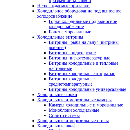
прозрачной крышкой
Неохлаждаемые прилавки
Холодильное оборудование под выносное
холодоснабжение
Горки холодильные под выносное
холодоснабжение
Бонеты морозильные
Холодильные витрины
Витрины "рыба на льду" (витрины
рыбные)
Витрины кондитерские
Витрины низкотемпературные
Витрины холодильные и тепловые
настольные
Витрины холодильные открытые
Витрины холодильные
среднетемпературные
Витрины холодильные универсальные
Холодильные горки
Холодильные и морозильные камеры
Камеры холодильные и морозильные
Моноблоки холодильные
Сплит-системы
Холодильные и морозильные столы
Холодильные шкафы