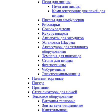
Печи для пиццы
Печи для пиццы
Комплектующие для печей для
пиццы
Прессы для гамбургеров
Рисоварки
Сокоохладители
Кукурузоварки
Аппараты для хот-догов
Установки Шаурма
Аксессуары для теплового
оборудования
Темперы для шоколада
Столы для пиццы
Фритюрницы
Чебуречницы
Электрошашлычницы
Палатки торговые
Посуда
Противни
Стерилизаторы для ножей
Тепловое оборудование
Витрины тепловые
Зонты вентиляционные
Кипятильники