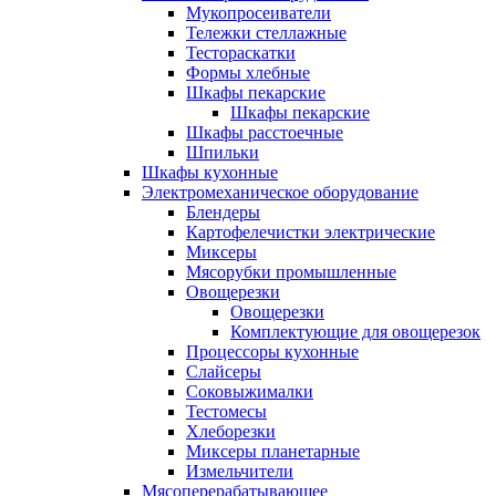
Мукопросеиватели
Тележки стеллажные
Тестораскатки
Формы хлебные
Шкафы пекарские
Шкафы пекарские
Шкафы расстоечные
Шпильки
Шкафы кухонные
Электромеханическое оборудование
Блендеры
Картофелечистки электрические
Миксеры
Мясорубки промышленные
Овощерезки
Овощерезки
Комплектующие для овощерезок
Процессоры кухонные
Слайсеры
Соковыжималки
Тестомесы
Хлеборезки
Миксеры планетарные
Измельчители
Мясоперерабатывающее