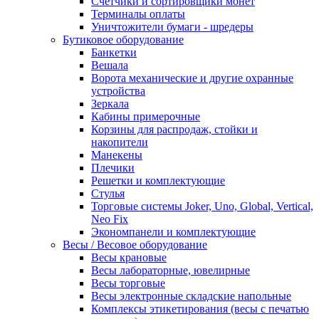
Счетчики и сортировщики монет
Терминалы оплаты
Уничтожители бумаги - шредеры
Бутиковое оборудование
Банкетки
Вешала
Ворота механические и другие охранные
устройства
Зеркала
Кабины примерочные
Корзины для распродаж, стойки и
накопители
Манекены
Плечики
Решетки и комплектующие
Стулья
Торговые системы Joker, Uno, Global, Vertical,
Neo Fix
Экономпанели и комплектующие
Весы / Весовое оборудование
Весы крановые
Весы лабораторные, ювелирные
Весы торговые
Весы электронные складские напольные
Комплексы этикетирования (весы с печатью