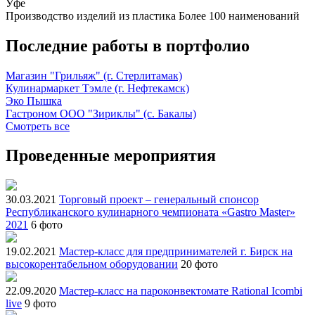
Уфе
Производство изделий из пластика
Более 100 наименований
Последние работы в портфолио
Магазин "Грильяж" (г. Стерлитамак)
Кулинармаркет Тэмле (г. Нефтекамск)
Эко Пышка
Гастроном ООО "Зириклы" (с. Бакалы)
Смотреть все
Проведенные мероприятия
30.03.2021
Торговый проект – генеральный спонсор
Республиканского кулинарного чемпионата «Gastro Master»
2021
6 фото
19.02.2021
Мастер-класс для предпринимателей г. Бирск на
высокорентабельном оборудовании
20 фото
22.09.2020
Мастер-класс на пароконвектомате Rational Icombi
live
9 фото