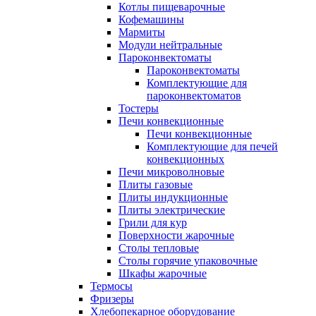
Котлы пищеварочные
Кофемашины
Мармиты
Модули нейтральные
Пароконвектоматы
Пароконвектоматы
Комплектующие для
пароконвектоматов
Тостеры
Печи конвекционные
Печи конвекционные
Комплектующие для печей
конвекционных
Печи микроволновые
Плиты газовые
Плиты индукционные
Плиты электрические
Грили для кур
Поверхности жарочные
Столы тепловые
Столы горячие упаковочные
Шкафы жарочные
Термосы
Фризеры
Хлебопекарное оборудование