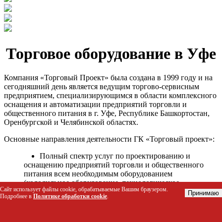
Торговое оборудование в Уфе
Компания «Торговый Проект» была создана в 1999 году и на
сегодняшний день является ведущим торгово-сервисным
предприятием, специализирующимся в области комплексного
оснащения и автоматизации предприятий торговли и
общественного питания в г. Уфе, Республике Башкортостан,
Оренбургской и Челябинской областях.
Основные направления деятельности ГК «Торговый проект»:
Полный спектр услуг по проектированию и
оснащению предприятий торговли и общественного
питания всем необходимым оборудованием
(холодильное оборудование, технологическое
Сайт использует файлы cookie, обрабатываемые Вашим браузером.
оборудование, стеллажное оборудование и т.д.);
Принимаю
Подробнее в
Политике обработки cookie
.
Автоматизация торговых процессов и внедрения
программных продуктов;
Гарантийное и послегарантийное сервисное