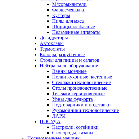
Мясорыхлители
Фаршемешалки
Куттеры
Пилы для мяса
Шприцы колбасные
Пельменные аппараты
Дегидраторы
Автоклавы
Термостаты
Колоды разрубочные
Столы для пиццы и салатов
Нейтральное оборудование
Ванны моечные
Полки кухонные настенные
Стеллажи технологические
Столы производственные
Тележки сервировочные
Урны для фудкорта
Подтоварники и подставки
Рукомойники технологические
ЛАРИ
ПОСУДА
Кастрюли, сотейники
Сковороды, казаны
Посудомоечные машины