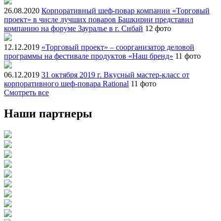
26.08.2020
Корпоративный шеф-повар компании «Торговый
проект» в числе лучших поваров Башкирии представил
компанию на форуме Зауралье в г. Сибай
12 фото
12.12.2019
«Торговый проект» – соорганизатор деловой
программы на фестивале продуктов «Наш бренд»
11 фото
06.12.2019
31 октября 2019 г. Вкусный мастер-класс от
корпоративного шеф-повара Rational
11 фото
Смотреть все
Наши партнеры