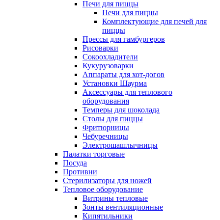
Печи для пиццы
Печи для пиццы
Комплектующие для печей для
пиццы
Прессы для гамбургеров
Рисоварки
Сокоохладители
Кукурузоварки
Аппараты для хот-догов
Установки Шаурма
Аксессуары для теплового
оборудования
Темперы для шоколада
Столы для пиццы
Фритюрницы
Чебуречницы
Электрошашлычницы
Палатки торговые
Посуда
Противни
Стерилизаторы для ножей
Тепловое оборудование
Витрины тепловые
Зонты вентиляционные
Кипятильники