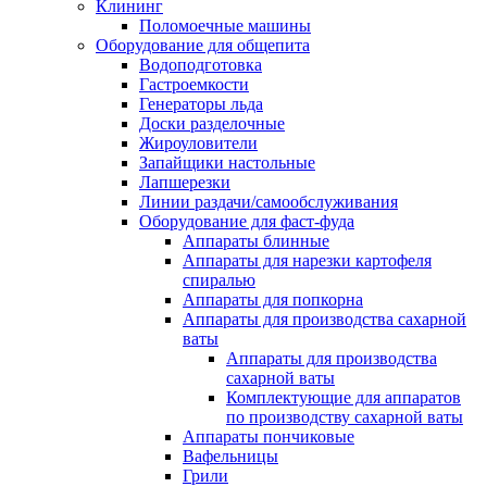
Клининг
Поломоечные машины
Оборудование для общепита
Водоподготовка
Гастроемкости
Генераторы льда
Доски разделочные
Жироуловители
Запайщики настольные
Лапшерезки
Линии раздачи/самообслуживания
Оборудование для фаст-фуда
Аппараты блинные
Аппараты для нарезки картофеля
спиралью
Аппараты для попкорна
Аппараты для производства сахарной
ваты
Аппараты для производства
сахарной ваты
Комплектующие для аппаратов
по производству сахарной ваты
Аппараты пончиковые
Вафельницы
Грили