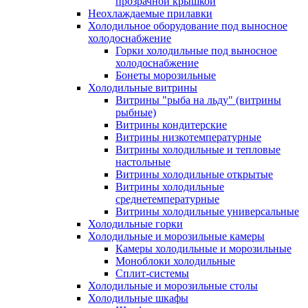
прозрачной крышкой
Неохлаждаемые прилавки
Холодильное оборудование под выносное
холодоснабжение
Горки холодильные под выносное
холодоснабжение
Бонеты морозильные
Холодильные витрины
Витрины "рыба на льду" (витрины
рыбные)
Витрины кондитерские
Витрины низкотемпературные
Витрины холодильные и тепловые
настольные
Витрины холодильные открытые
Витрины холодильные
среднетемпературные
Витрины холодильные универсальные
Холодильные горки
Холодильные и морозильные камеры
Камеры холодильные и морозильные
Моноблоки холодильные
Сплит-системы
Холодильные и морозильные столы
Холодильные шкафы