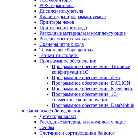
POS-терминалы
Дисплеи покупателя
Клавиатуры программируемые
Принтеры чеков
Принтеры штрих-кода
Расходные материалы и комплектующие
Ридеры магнитных карт
Сканеры штрих-кода
Терминалы сбора данных
Этикет-пистолеты
Программное обеспечение
Программное обеспечение: Типовые
конфигруации1С
Программное обеспечение: ilexx
Программное обеспечение: DALION
Программное обеспечение: Клеверенс
Программное обеспечение: 1С-
совместные конфигруации
Программное обеспечение: DataMobile
Банковское оборудование
Детекторы валют
Расходные материалы и комплектующие
Сейфы
Счетчики и сортировщики банкнот