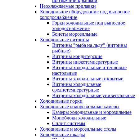
прозрачной крышкой
Неохлаждаемые прилавки
Холодильное оборудование под выносное
холодоснабжение
Горки холодильные под выносное
холодоснабжение
Бонеты морозильные
Холодильные витрины
Витрины "рыба на льду" (витрины
рыбные)
Витрины кондитерские
Витрины низкотемпературные
Витрины холодильные и тепловые
настольные
Витрины холодильные открытые
Витрины холодильные
среднетемпературные
Витрины холодильные универсальные
Холодильные горки
Холодильные и морозильные камеры
Камеры холодильные и морозильные
Моноблоки холодильные
Сплит-системы
Холодильные и морозильные столы
Холодильные шкафы