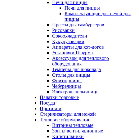
Печи для пиццы
Печи для пиццы
Комплектующие для печей для
пиццы
Прессы для гамбургеров
Рисоварки
Сокоохладители
Кукурузоварки
Аппараты для хот-догов
Установки Шаурма
Аксессуары для теплового
оборудования
Темперы для шоколада
Столы для пиццы
Фритюрницы
Чебуречницы
Электрошашлычницы
Палатки торговые
Посуда
Противни
Стерилизаторы для ножей
Тепловое оборудование
Витрины тепловые
Зонты вентиляционные
Кипятильники