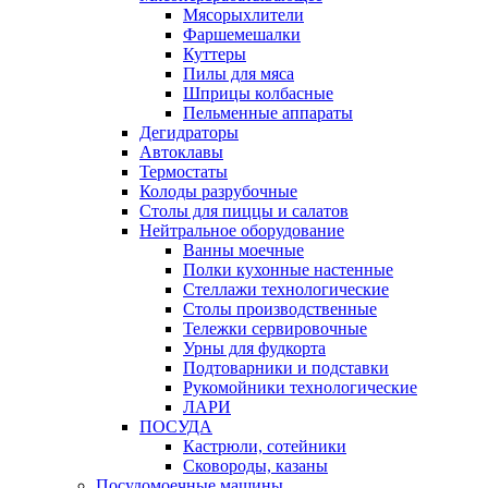
Мясорыхлители
Фаршемешалки
Куттеры
Пилы для мяса
Шприцы колбасные
Пельменные аппараты
Дегидраторы
Автоклавы
Термостаты
Колоды разрубочные
Столы для пиццы и салатов
Нейтральное оборудование
Ванны моечные
Полки кухонные настенные
Стеллажи технологические
Столы производственные
Тележки сервировочные
Урны для фудкорта
Подтоварники и подставки
Рукомойники технологические
ЛАРИ
ПОСУДА
Кастрюли, сотейники
Сковороды, казаны
Посудомоечные машины