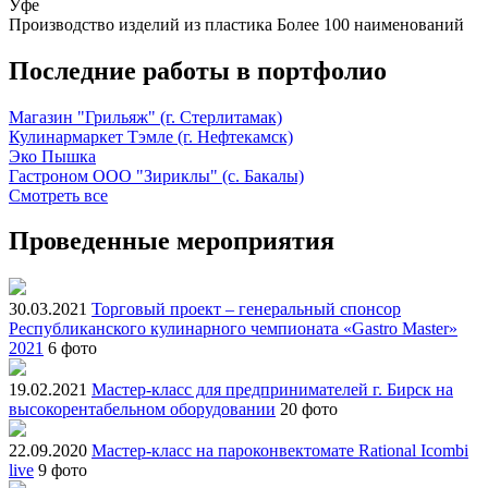
Уфе
Производство изделий из пластика
Более 100 наименований
Последние работы в портфолио
Магазин "Грильяж" (г. Стерлитамак)
Кулинармаркет Тэмле (г. Нефтекамск)
Эко Пышка
Гастроном ООО "Зириклы" (с. Бакалы)
Смотреть все
Проведенные мероприятия
30.03.2021
Торговый проект – генеральный спонсор
Республиканского кулинарного чемпионата «Gastro Master»
2021
6 фото
19.02.2021
Мастер-класс для предпринимателей г. Бирск на
высокорентабельном оборудовании
20 фото
22.09.2020
Мастер-класс на пароконвектомате Rational Icombi
live
9 фото