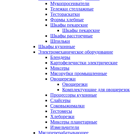
Мукопросеиватели
Тележки стеллажные
Тестораскатки
Формы хлебные
Шкафы пекарские
Шкафы пекарские
Шкафы расстоечные
Шпильки
Шкафы кухонные
Электромеханическое оборудование
Блендеры
Картофелечистки электрические
Миксеры
Мясорубки промышленные
Овощерезки
Овощерезки
Комплектующие для овощерезок
Процессоры кухонные
Слайсеры
Соковыжималки
Тестомесы
Хлеборезки
Миксеры планетарные
Измельчители
Мясоперерабатывающее