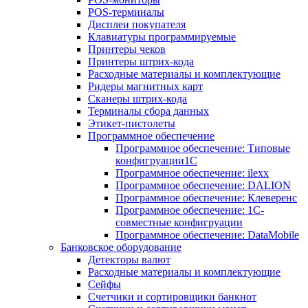
POS-терминалы
Дисплеи покупателя
Клавиатуры программируемые
Принтеры чеков
Принтеры штрих-кода
Расходные материалы и комплектующие
Ридеры магнитных карт
Сканеры штрих-кода
Терминалы сбора данных
Этикет-пистолеты
Программное обеспечение
Программное обеспечение: Типовые
конфигруации1С
Программное обеспечение: ilexx
Программное обеспечение: DALION
Программное обеспечение: Клеверенс
Программное обеспечение: 1С-
совместные конфигруации
Программное обеспечение: DataMobile
Банковское оборудование
Детекторы валют
Расходные материалы и комплектующие
Сейфы
Счетчики и сортировщики банкнот