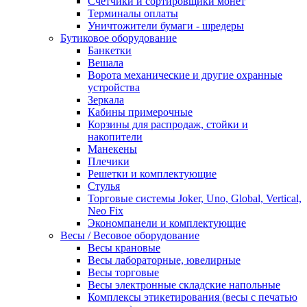
Счетчики и сортировщики монет
Терминалы оплаты
Уничтожители бумаги - шредеры
Бутиковое оборудование
Банкетки
Вешала
Ворота механические и другие охранные
устройства
Зеркала
Кабины примерочные
Корзины для распродаж, стойки и
накопители
Манекены
Плечики
Решетки и комплектующие
Стулья
Торговые системы Joker, Uno, Global, Vertical,
Neo Fix
Экономпанели и комплектующие
Весы / Весовое оборудование
Весы крановые
Весы лабораторные, ювелирные
Весы торговые
Весы электронные складские напольные
Комплексы этикетирования (весы с печатью