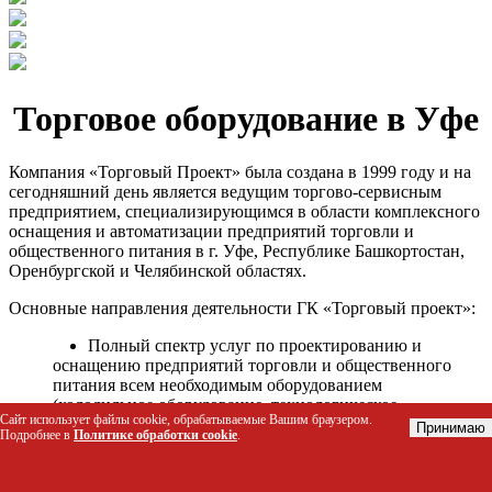
Торговое оборудование в Уфе
Компания «Торговый Проект» была создана в 1999 году и на
сегодняшний день является ведущим торгово-сервисным
предприятием, специализирующимся в области комплексного
оснащения и автоматизации предприятий торговли и
общественного питания в г. Уфе, Республике Башкортостан,
Оренбургской и Челябинской областях.
Основные направления деятельности ГК «Торговый проект»:
Полный спектр услуг по проектированию и
оснащению предприятий торговли и общественного
питания всем необходимым оборудованием
(холодильное оборудование, технологическое
Сайт использует файлы cookie, обрабатываемые Вашим браузером.
оборудование, стеллажное оборудование и т.д.);
Принимаю
Подробнее в
Политике обработки cookie
.
Автоматизация торговых процессов и внедрения
программных продуктов;
Гарантийное и послегарантийное сервисное