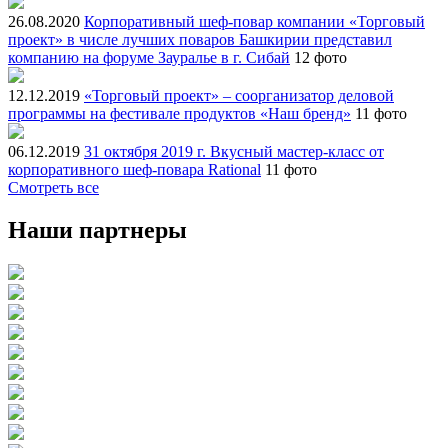
26.08.2020
Корпоративный шеф-повар компании «Торговый
проект» в числе лучших поваров Башкирии представил
компанию на форуме Зауралье в г. Сибай
12 фото
12.12.2019
«Торговый проект» – соорганизатор деловой
программы на фестивале продуктов «Наш бренд»
11 фото
06.12.2019
31 октября 2019 г. Вкусный мастер-класс от
корпоративного шеф-повара Rational
11 фото
Смотреть все
Наши партнеры