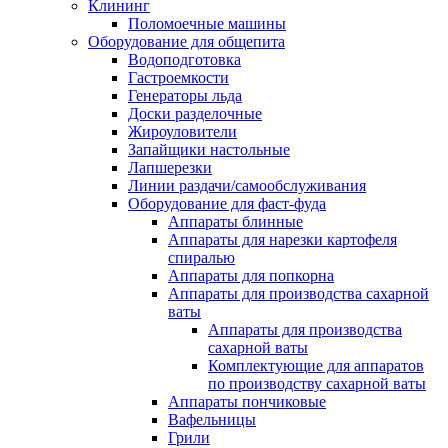
Клининг
Поломоечные машины
Оборудование для общепита
Водоподготовка
Гастроемкости
Генераторы льда
Доски разделочные
Жироуловители
Запайщики настольные
Лапшерезки
Линии раздачи/самообслуживания
Оборудование для фаст-фуда
Аппараты блинные
Аппараты для нарезки картофеля
спиралью
Аппараты для попкорна
Аппараты для производства сахарной
ваты
Аппараты для производства
сахарной ваты
Комплектующие для аппаратов
по производству сахарной ваты
Аппараты пончиковые
Вафельницы
Грили