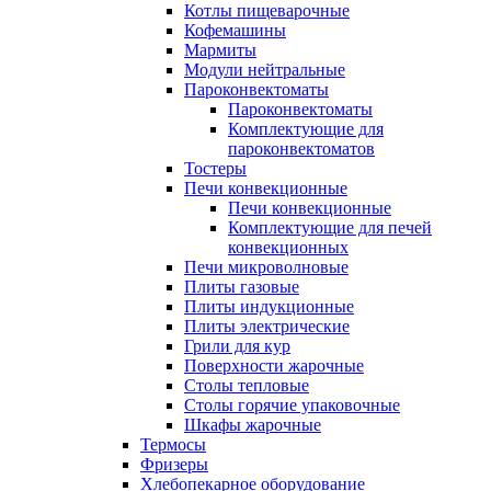
Котлы пищеварочные
Кофемашины
Мармиты
Модули нейтральные
Пароконвектоматы
Пароконвектоматы
Комплектующие для
пароконвектоматов
Тостеры
Печи конвекционные
Печи конвекционные
Комплектующие для печей
конвекционных
Печи микроволновые
Плиты газовые
Плиты индукционные
Плиты электрические
Грили для кур
Поверхности жарочные
Столы тепловые
Столы горячие упаковочные
Шкафы жарочные
Термосы
Фризеры
Хлебопекарное оборудование