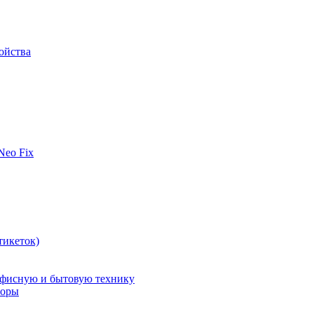
ойства
 Neo Fix
тикеток)
офисную и бытовую технику
поры