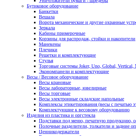
Уничтожители бумаги - шредеры
Бутиковое оборудование
Банкетки
Вешала
Ворота механические и другие охранные устр
Зеркала
Кабины примерочные
Корзины для распродаж, стойки и накопители
Манекены
Плечики
Решетки и комплектующие
Стулья
Торговые системы Joker, Uno, Global, Vertical,
Экономпанели и комплектующие
Весы / Весовое оборудование
Весы крановые
Весы лабораторные, ювелирные
Весы торговые
Весы электронные складские напольные
Комплексы этикетирования (весы с печатью э
Комплектующие к весовому оборудованию
Изделия из пластика и оргстекла
Подставки под меню, печатную продукцию, 
Полочные разделители, толкатели и задние о
Ценникодержатели