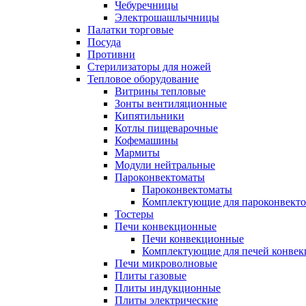
Чебуречницы
Электрошашлычницы
Палатки торговые
Посуда
Противни
Стерилизаторы для ножей
Тепловое оборудование
Витрины тепловые
Зонты вентиляционные
Кипятильники
Котлы пищеварочные
Кофемашины
Мармиты
Модули нейтральные
Пароконвектоматы
Пароконвектоматы
Комплектующие для пароконвекто
Тостеры
Печи конвекционные
Печи конвекционные
Комплектующие для печей конве
Печи микроволновые
Плиты газовые
Плиты индукционные
Плиты электрические