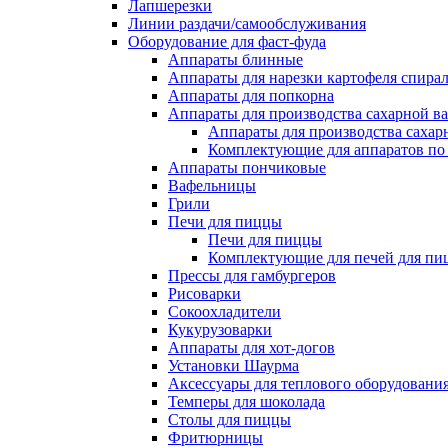
Лапшерезки
Линии раздачи/самообслуживания
Оборудование для фаст-фуда
Аппараты блинные
Аппараты для нарезки картофеля спира
Аппараты для попкорна
Аппараты для производства сахарной в
Аппараты для производства сахар
Комплектующие для аппаратов по 
Аппараты пончиковые
Вафельницы
Грили
Печи для пиццы
Печи для пиццы
Комплектующие для печей для пи
Прессы для гамбургеров
Рисоварки
Сокоохладители
Кукурузоварки
Аппараты для хот-догов
Установки Шаурма
Аксессуары для теплового оборудовани
Темперы для шоколада
Столы для пиццы
Фритюрницы