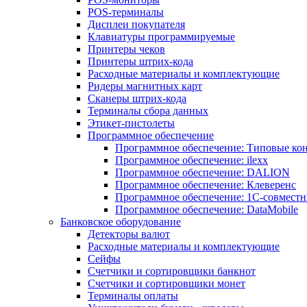
POS-терминалы
Дисплеи покупателя
Клавиатуры программируемые
Принтеры чеков
Принтеры штрих-кода
Расходные материалы и комплектующие
Ридеры магнитных карт
Сканеры штрих-кода
Терминалы сбора данных
Этикет-пистолеты
Программное обеспечение
Программное обеспечение: Типовые к
Программное обеспечение: ilexx
Программное обеспечение: DALION
Программное обеспечение: Клеверенс
Программное обеспечение: 1С-совмест
Программное обеспечение: DataMobile
Банковское оборудование
Детекторы валют
Расходные материалы и комплектующие
Сейфы
Счетчики и сортировщики банкнот
Счетчики и сортировщики монет
Терминалы оплаты