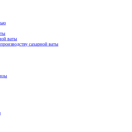
лью
аты
ной ваты
производству сахарной ваты
ццы
я