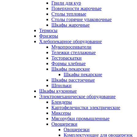
Грили для кур
Поверхности жарочные
Столы тепловые
Столы горячие упаковочные
Шкафы жарочные
Термосы
Фризеры
Хлебопекарное оборудование
Мукопросеиватели
Тележки стеллажные
Тестораскатки
Формы хлебные
Шкафы пекарские
Шкафы пекарские
Шкафы расстоечные
Шпильки
Шкафы кухонные
Электромеханическое оборудование
Блендеры
Картофелечистки электрические
Миксеры
Мясорубки промышленные
Овощерезки
Овощерезки
Комплектующие для овощерезок