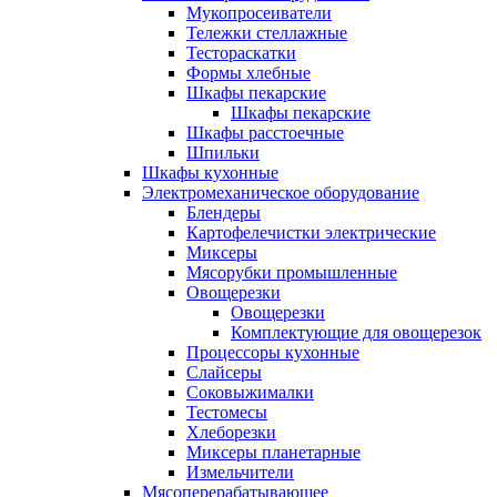
Мукопросеиватели
Тележки стеллажные
Тестораскатки
Формы хлебные
Шкафы пекарские
Шкафы пекарские
Шкафы расстоечные
Шпильки
Шкафы кухонные
Электромеханическое оборудование
Блендеры
Картофелечистки электрические
Миксеры
Мясорубки промышленные
Овощерезки
Овощерезки
Комплектующие для овощерезок
Процессоры кухонные
Слайсеры
Соковыжималки
Тестомесы
Хлеборезки
Миксеры планетарные
Измельчители
Мясоперерабатывающее