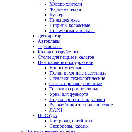
Мясорыхлители
Фаршемешалки
Куттеры
Пилы для мяса
Шприцы колбасные
Пельменные аппараты
Дегидраторы
Автоклавы
Термостаты
Колоды разрубочные
Столы для пиццы и салатов
Нейтральное оборудование
Ванны моечные
Полки кухонные настенные
Стеллажи технологические
Столы производственные
Тележки сервировочные
Урны для фудкорта
Подтоварники и подставки
Рукомойники технологические
ЛАРИ
ПОСУДА
Кастрюли, сотейники
Сковороды, казаны
Посудомоечные машины