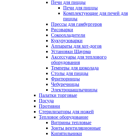
Печи для пиццы
Печи для пиццы
Комплектующие для печей для
пиццы
Прессы для гамбургеров
Рисоварки
Сокоохладители
Кукурузоварки
Аппараты для хот-догов
Установки Шаурма
Аксессуары для теплового
оборудования
Темперы для шоколада
Столы для пиццы
Фритюрницы
Чебуречницы
Электрошашлычницы
Палатки торговые
Посуда
Противни
Стерилизаторы для ножей
Тепловое оборудование
Витрины тепловые
Зонты вентиляционные
Кипятильники