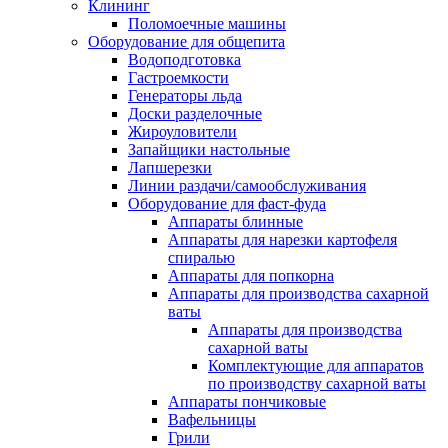
Клининг
Поломоечные машины
Оборудование для общепита
Водоподготовка
Гастроемкости
Генераторы льда
Доски разделочные
Жироуловители
Запайщики настольные
Лапшерезки
Линии раздачи/самообслуживания
Оборудование для фаст-фуда
Аппараты блинные
Аппараты для нарезки картофеля
спиралью
Аппараты для попкорна
Аппараты для производства сахарной
ваты
Аппараты для производства
сахарной ваты
Комплектующие для аппаратов
по производству сахарной ваты
Аппараты пончиковые
Вафельницы
Грили