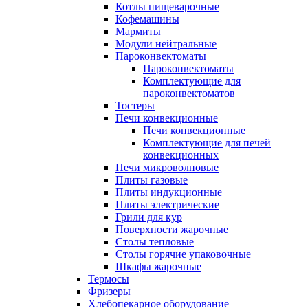
Котлы пищеварочные
Кофемашины
Мармиты
Модули нейтральные
Пароконвектоматы
Пароконвектоматы
Комплектующие для
пароконвектоматов
Тостеры
Печи конвекционные
Печи конвекционные
Комплектующие для печей
конвекционных
Печи микроволновые
Плиты газовые
Плиты индукционные
Плиты электрические
Грили для кур
Поверхности жарочные
Столы тепловые
Столы горячие упаковочные
Шкафы жарочные
Термосы
Фризеры
Хлебопекарное оборудование