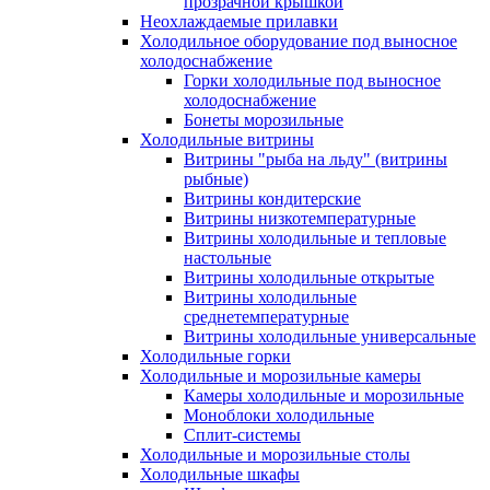
прозрачной крышкой
Неохлаждаемые прилавки
Холодильное оборудование под выносное
холодоснабжение
Горки холодильные под выносное
холодоснабжение
Бонеты морозильные
Холодильные витрины
Витрины "рыба на льду" (витрины
рыбные)
Витрины кондитерские
Витрины низкотемпературные
Витрины холодильные и тепловые
настольные
Витрины холодильные открытые
Витрины холодильные
среднетемпературные
Витрины холодильные универсальные
Холодильные горки
Холодильные и морозильные камеры
Камеры холодильные и морозильные
Моноблоки холодильные
Сплит-системы
Холодильные и морозильные столы
Холодильные шкафы