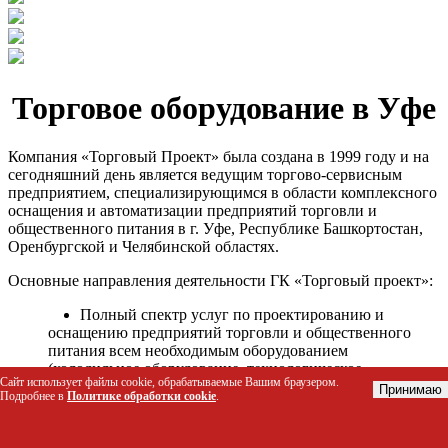
Торговое оборудование в Уфе
Компания «Торговый Проект» была создана в 1999 году и на
сегодняшний день является ведущим торгово-сервисным
предприятием, специализирующимся в области комплексного
оснащения и автоматизации предприятий торговли и
общественного питания в г. Уфе, Республике Башкортостан,
Оренбургской и Челябинской областях.
Основные направления деятельности ГК «Торговый проект»:
Полный спектр услуг по проектированию и
оснащению предприятий торговли и общественного
питания всем необходимым оборудованием
(холодильное оборудование, технологическое
Сайт использует файлы cookie, обрабатываемые Вашим браузером.
оборудование, стеллажное оборудование и т.д.);
Принимаю
Подробнее в
Политике обработки cookie
.
Автоматизация торговых процессов и внедрения
программных продуктов;
Гарантийное и послегарантийное сервисное