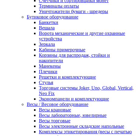
Счетчики и сортировщики монет
Терминалы оплаты
Уничтожители бумаги - шредеры
Бутиковое оборудование
Банкетки
Вешала
Ворота механические и другие охранные
устройства
Зеркала
Кабины примерочные
Корзины для распродаж, стойки и
накопители
Манекены
Плечики
Решетки и комплектующие
Стулья
Торговые системы Joker, Uno, Global, Vertical,
Neo Fix
Экономпанели и комплектующие
Весы / Весовое оборудование
Весы крановые
Весы лабораторные, ювелирные
Весы торговые
Весы электронные складские напольные
Комплексы этикетирования (весы с печатью