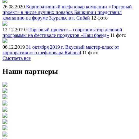
26.08.2020
Корпоративный шеф-повар компании «Торговый
проект» в числе лучших поваров Башкирии представил
компанию на форуме Зауралье в г. Сибай
12 фото
12.12.2019
«Торговый проект» – соорганизатор деловой
программы на фестивале продуктов «Наш бренд»
11 фото
06.12.2019
31 октября 2019 г. Вкусный мастер-класс от
корпоративного шеф-повара Rational
11 фото
Смотреть все
Наши партнеры