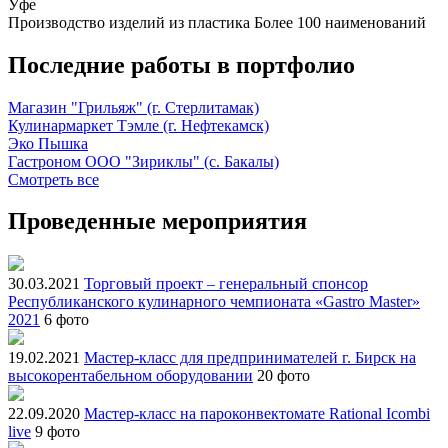
Уфе
Производство изделий из пластика
Более 100 наименований
Последние работы в портфолио
Магазин "Грильяж" (г. Стерлитамак)
Кулинармаркет Тэмле (г. Нефтекамск)
Эко Пышка
Гастроном ООО "Зириклы" (с. Бакалы)
Смотреть все
Проведенные мероприятия
30.03.2021
Торговый проект – генеральный спонсор
Республиканского кулинарного чемпионата «Gastro Master»
2021
6 фото
19.02.2021
Мастер-класс для предпринимателей г. Бирск на
высокорентабельном оборудовании
20 фото
22.09.2020
Мастер-класс на пароконвектомате Rational Icombi
live
9 фото