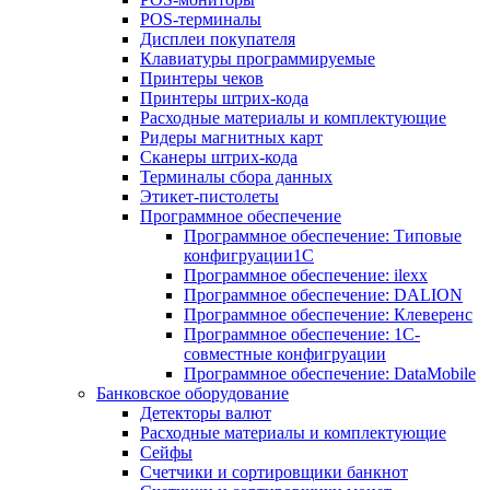
POS-терминалы
Дисплеи покупателя
Клавиатуры программируемые
Принтеры чеков
Принтеры штрих-кода
Расходные материалы и комплектующие
Ридеры магнитных карт
Сканеры штрих-кода
Терминалы сбора данных
Этикет-пистолеты
Программное обеспечение
Программное обеспечение: Типовые
конфигруации1С
Программное обеспечение: ilexx
Программное обеспечение: DALION
Программное обеспечение: Клеверенс
Программное обеспечение: 1С-
совместные конфигруации
Программное обеспечение: DataMobile
Банковское оборудование
Детекторы валют
Расходные материалы и комплектующие
Сейфы
Счетчики и сортировщики банкнот