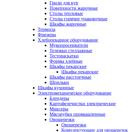
Грили для кур
Поверхности жарочные
Столы тепловые
Столы горячие упаковочные
Шкафы жарочные
Термосы
Фризеры
Хлебопекарное оборудование
Мукопросеиватели
Тележки стеллажные
Тестораскатки
Формы хлебные
Шкафы пекарские
Шкафы пекарские
Шкафы расстоечные
Шпильки
Шкафы кухонные
Электромеханическое оборудование
Блендеры
Картофелечистки электрические
Миксеры
Мясорубки промышленные
Овощерезки
Овощерезки
Комплектующие для овощерезок