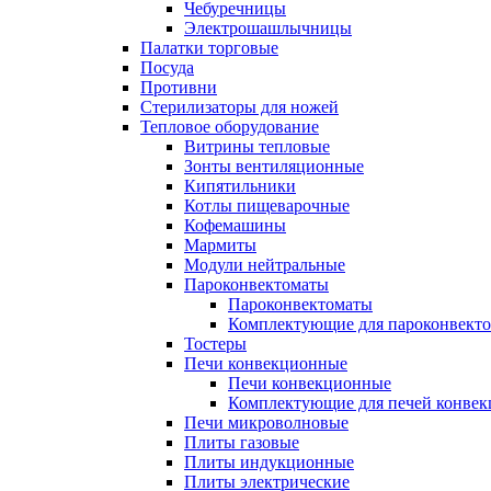
Чебуречницы
Электрошашлычницы
Палатки торговые
Посуда
Противни
Стерилизаторы для ножей
Тепловое оборудование
Витрины тепловые
Зонты вентиляционные
Кипятильники
Котлы пищеварочные
Кофемашины
Мармиты
Модули нейтральные
Пароконвектоматы
Пароконвектоматы
Комплектующие для пароконвекто
Тостеры
Печи конвекционные
Печи конвекционные
Комплектующие для печей конве
Печи микроволновые
Плиты газовые
Плиты индукционные
Плиты электрические