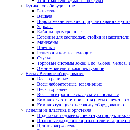
Уничтожители бумаги - шредеры
Бутиковое оборудование
Банкетки
Вешала
Ворота механические и другие охранные устр
Зеркала
Кабины примерочные
Корзины для распродаж, стойки и накопители
Манекены
Плечики
Решетки и комплектующие
Стулья
Торговые системы Joker, Uno, Global, Vertical,
Экономпанели и комплектующие
Весы / Весовое оборудование
Весы крановые
Весы лабораторные, ювелирные
Весы торговые
Весы электронные складские напольные
Комплексы этикетирования (весы с печатью э
Комплектующие к весовому оборудованию
Изделия из пластика и оргстекла
Подставки под меню, печатную продукцию, 
Полочные разделители, толкатели и задние о
Ценникодержатели