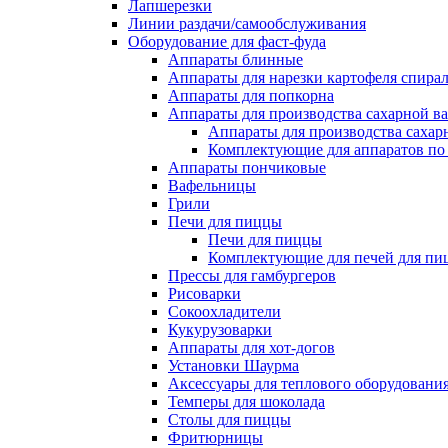
Лапшерезки
Линии раздачи/самообслуживания
Оборудование для фаст-фуда
Аппараты блинные
Аппараты для нарезки картофеля спира
Аппараты для попкорна
Аппараты для производства сахарной в
Аппараты для производства сахар
Комплектующие для аппаратов по 
Аппараты пончиковые
Вафельницы
Грили
Печи для пиццы
Печи для пиццы
Комплектующие для печей для пи
Прессы для гамбургеров
Рисоварки
Сокоохладители
Кукурузоварки
Аппараты для хот-догов
Установки Шаурма
Аксессуары для теплового оборудовани
Темперы для шоколада
Столы для пиццы
Фритюрницы