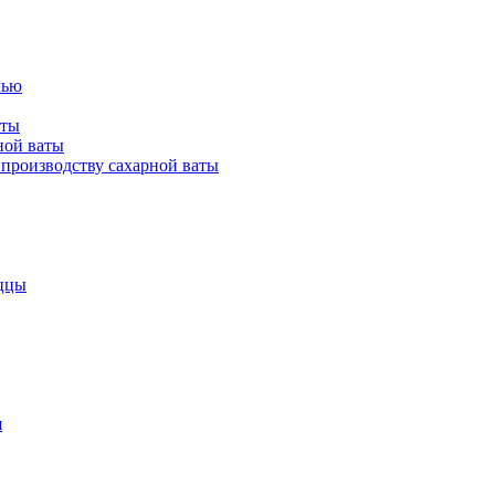
лью
аты
ной ваты
производству сахарной ваты
ццы
я