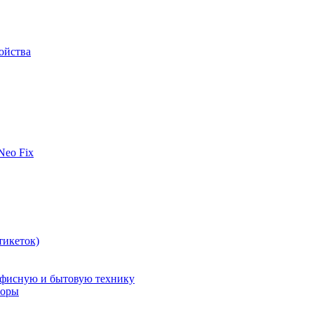
ойства
 Neo Fix
тикеток)
офисную и бытовую технику
поры