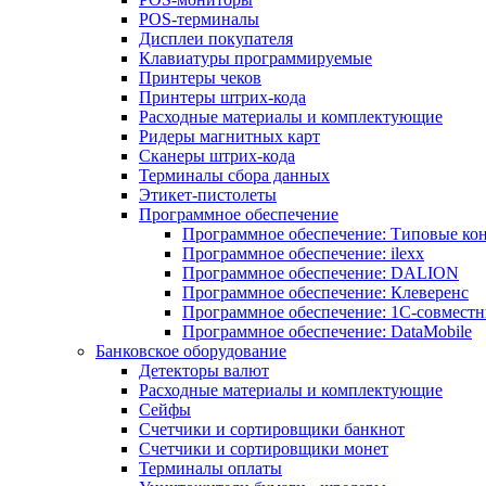
POS-терминалы
Дисплеи покупателя
Клавиатуры программируемые
Принтеры чеков
Принтеры штрих-кода
Расходные материалы и комплектующие
Ридеры магнитных карт
Сканеры штрих-кода
Терминалы сбора данных
Этикет-пистолеты
Программное обеспечение
Программное обеспечение: Типовые к
Программное обеспечение: ilexx
Программное обеспечение: DALION
Программное обеспечение: Клеверенс
Программное обеспечение: 1С-совмест
Программное обеспечение: DataMobile
Банковское оборудование
Детекторы валют
Расходные материалы и комплектующие
Сейфы
Счетчики и сортировщики банкнот
Счетчики и сортировщики монет
Терминалы оплаты