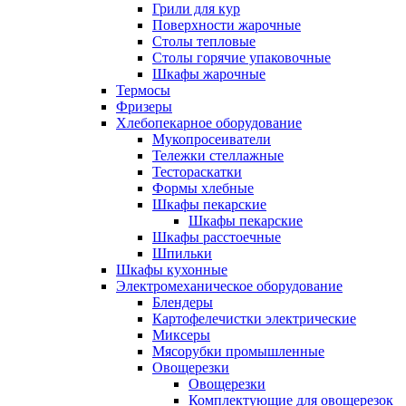
Грили для кур
Поверхности жарочные
Столы тепловые
Столы горячие упаковочные
Шкафы жарочные
Термосы
Фризеры
Хлебопекарное оборудование
Мукопросеиватели
Тележки стеллажные
Тестораскатки
Формы хлебные
Шкафы пекарские
Шкафы пекарские
Шкафы расстоечные
Шпильки
Шкафы кухонные
Электромеханическое оборудование
Блендеры
Картофелечистки электрические
Миксеры
Мясорубки промышленные
Овощерезки
Овощерезки
Комплектующие для овощерезок