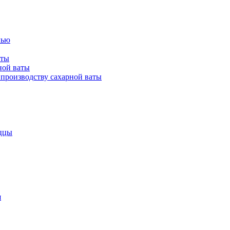
лью
аты
ной ваты
производству сахарной ваты
ццы
я