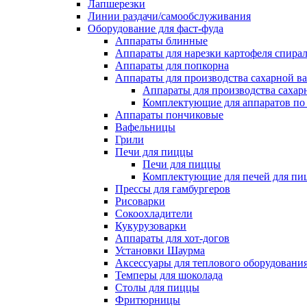
Лапшерезки
Линии раздачи/самообслуживания
Оборудование для фаст-фуда
Аппараты блинные
Аппараты для нарезки картофеля спира
Аппараты для попкорна
Аппараты для производства сахарной в
Аппараты для производства сахар
Комплектующие для аппаратов по 
Аппараты пончиковые
Вафельницы
Грили
Печи для пиццы
Печи для пиццы
Комплектующие для печей для пи
Прессы для гамбургеров
Рисоварки
Сокоохладители
Кукурузоварки
Аппараты для хот-догов
Установки Шаурма
Аксессуары для теплового оборудовани
Темперы для шоколада
Столы для пиццы
Фритюрницы