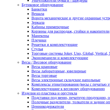
Уничтожители бумаги - шредеры
Бутиковое оборудование
Банкетки
Вешала
Ворота механические и другие охранные устр
Зеркала
Кабины примерочные
Корзины для распродаж, стойки и накопители
Манекены
Плечики
Решетки и комплектующие
Стулья
Торговые системы Joker, Uno, Global, Vertical,
Экономпанели и комплектующие
Весы / Весовое оборудование
Весы крановые
Весы лабораторные, ювелирные
Весы торговые
Весы электронные складские напольные
Комплексы этикетирования (весы с печатью э
Комплектующие к весовому оборудованию
Изделия из пластика и оргстекла
Подставки под меню, печатную продукцию, 
Полочные разделители, толкатели и задние о
Ценникодержатели