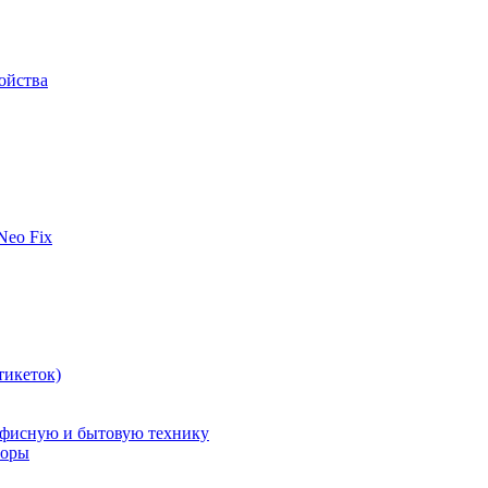
ойства
 Neo Fix
тикеток)
офисную и бытовую технику
поры