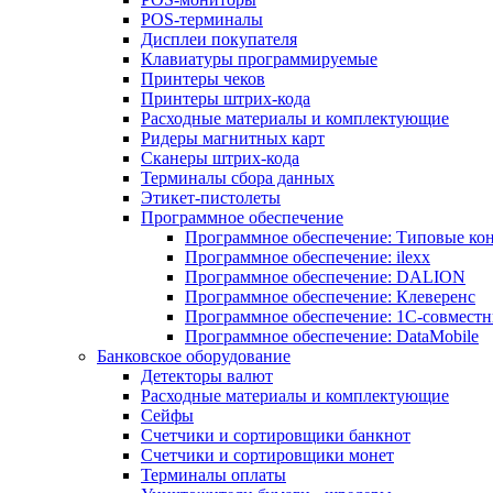
POS-терминалы
Дисплеи покупателя
Клавиатуры программируемые
Принтеры чеков
Принтеры штрих-кода
Расходные материалы и комплектующие
Ридеры магнитных карт
Сканеры штрих-кода
Терминалы сбора данных
Этикет-пистолеты
Программное обеспечение
Программное обеспечение: Типовые к
Программное обеспечение: ilexx
Программное обеспечение: DALION
Программное обеспечение: Клеверенс
Программное обеспечение: 1С-совмест
Программное обеспечение: DataMobile
Банковское оборудование
Детекторы валют
Расходные материалы и комплектующие
Сейфы
Счетчики и сортировщики банкнот
Счетчики и сортировщики монет
Терминалы оплаты