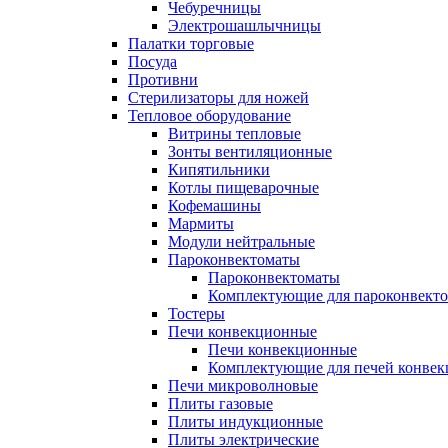
Чебуречницы
Электрошашлычницы
Палатки торговые
Посуда
Противни
Стерилизаторы для ножей
Тепловое оборудование
Витрины тепловые
Зонты вентиляционные
Кипятильники
Котлы пищеварочные
Кофемашины
Мармиты
Модули нейтральные
Пароконвектоматы
Пароконвектоматы
Комплектующие для пароконвекто
Тостеры
Печи конвекционные
Печи конвекционные
Комплектующие для печей конве
Печи микроволновые
Плиты газовые
Плиты индукционные
Плиты электрические