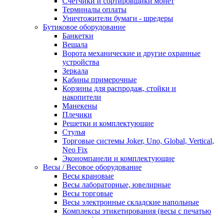
Счетчики и сортировщики монет
Терминалы оплаты
Уничтожители бумаги - шредеры
Бутиковое оборудование
Банкетки
Вешала
Ворота механические и другие охранные
устройства
Зеркала
Кабины примерочные
Корзины для распродаж, стойки и
накопители
Манекены
Плечики
Решетки и комплектующие
Стулья
Торговые системы Joker, Uno, Global, Vertical,
Neo Fix
Экономпанели и комплектующие
Весы / Весовое оборудование
Весы крановые
Весы лабораторные, ювелирные
Весы торговые
Весы электронные складские напольные
Комплексы этикетирования (весы с печатью