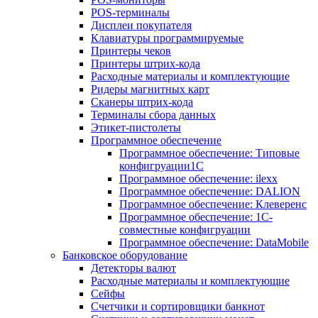
POS-терминалы
Дисплеи покупателя
Клавиатуры программируемые
Принтеры чеков
Принтеры штрих-кода
Расходные материалы и комплектующие
Ридеры магнитных карт
Сканеры штрих-кода
Терминалы сбора данных
Этикет-пистолеты
Программное обеспечение
Программное обеспечение: Типовые
конфигруации1С
Программное обеспечение: ilexx
Программное обеспечение: DALION
Программное обеспечение: Клеверенс
Программное обеспечение: 1С-
совместные конфигруации
Программное обеспечение: DataMobile
Банковское оборудование
Детекторы валют
Расходные материалы и комплектующие
Сейфы
Счетчики и сортировщики банкнот