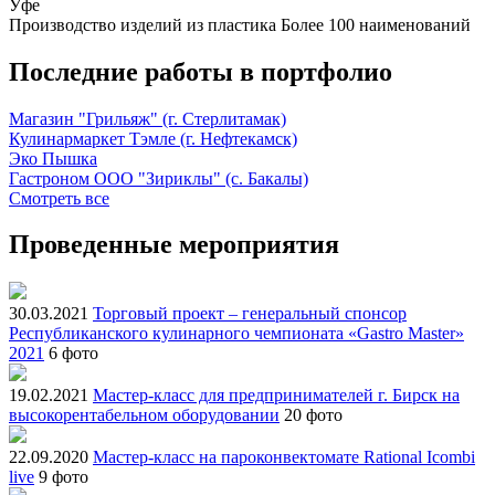
Уфе
Производство изделий из пластика
Более 100 наименований
Последние работы в портфолио
Магазин "Грильяж" (г. Стерлитамак)
Кулинармаркет Тэмле (г. Нефтекамск)
Эко Пышка
Гастроном ООО "Зириклы" (с. Бакалы)
Смотреть все
Проведенные мероприятия
30.03.2021
Торговый проект – генеральный спонсор
Республиканского кулинарного чемпионата «Gastro Master»
2021
6 фото
19.02.2021
Мастер-класс для предпринимателей г. Бирск на
высокорентабельном оборудовании
20 фото
22.09.2020
Мастер-класс на пароконвектомате Rational Icombi
live
9 фото