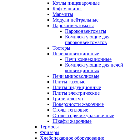
Котлы пищеварочные
Кофемашины
Мармиты
Модули нейтральные
Пароконвектоматы
Пароконвектоматы
Комплектующие для
пароконвектоматов
Тостеры
Печи конвекционные
Печи конвекционные
Комплектующие для печей
конвекционных
Печи микроволновые
Плиты газовые
Плиты индукционные
Плиты электрические
Грили для кур
Поверхности жарочные
Столы тепловые
Столы горячие упаковочные
Шкафы жарочные
Термосы
Фризеры
Хлебопекарное оборудование