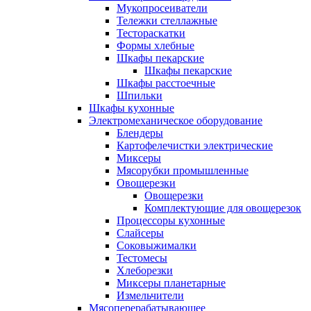
Мукопросеиватели
Тележки стеллажные
Тестораскатки
Формы хлебные
Шкафы пекарские
Шкафы пекарские
Шкафы расстоечные
Шпильки
Шкафы кухонные
Электромеханическое оборудование
Блендеры
Картофелечистки электрические
Миксеры
Мясорубки промышленные
Овощерезки
Овощерезки
Комплектующие для овощерезок
Процессоры кухонные
Слайсеры
Соковыжималки
Тестомесы
Хлеборезки
Миксеры планетарные
Измельчители
Мясоперерабатывающее