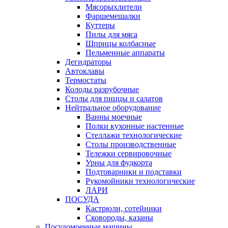
Мясорыхлители
Фаршемешалки
Куттеры
Пилы для мяса
Шприцы колбасные
Пельменные аппараты
Дегидраторы
Автоклавы
Термостаты
Колоды разрубочные
Столы для пиццы и салатов
Нейтральное оборудование
Ванны моечные
Полки кухонные настенные
Стеллажи технологические
Столы производственные
Тележки сервировочные
Урны для фудкорта
Подтоварники и подставки
Рукомойники технологические
ЛАРИ
ПОСУДА
Кастрюли, сотейники
Сковороды, казаны
Посудомоечные машины