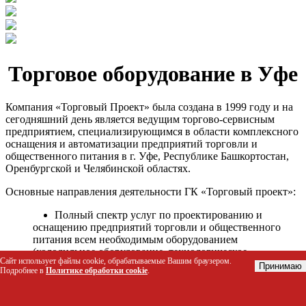
Торговое оборудование в Уфе
Компания «Торговый Проект» была создана в 1999 году и на
сегодняшний день является ведущим торгово-сервисным
предприятием, специализирующимся в области комплексного
оснащения и автоматизации предприятий торговли и
общественного питания в г. Уфе, Республике Башкортостан,
Оренбургской и Челябинской областях.
Основные направления деятельности ГК «Торговый проект»:
Полный спектр услуг по проектированию и
оснащению предприятий торговли и общественного
питания всем необходимым оборудованием
(холодильное оборудование, технологическое
Сайт использует файлы cookie, обрабатываемые Вашим браузером.
оборудование, стеллажное оборудование и т.д.);
Принимаю
Подробнее в
Политике обработки cookie
.
Автоматизация торговых процессов и внедрения
программных продуктов;
Гарантийное и послегарантийное сервисное