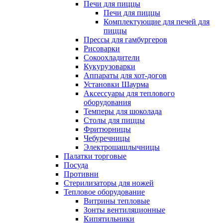
Печи для пиццы
Печи для пиццы
Комплектующие для печей для
пиццы
Прессы для гамбургеров
Рисоварки
Сокоохладители
Кукурузоварки
Аппараты для хот-догов
Установки Шаурма
Аксессуары для теплового
оборудования
Темперы для шоколада
Столы для пиццы
Фритюрницы
Чебуречницы
Электрошашлычницы
Палатки торговые
Посуда
Противни
Стерилизаторы для ножей
Тепловое оборудование
Витрины тепловые
Зонты вентиляционные
Кипятильники