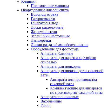
Клининг
Поломоечные машины
Оборудование для общепита
Водоподготовка
Гастроемкости
Генераторы льда
Доски разделочные
Жироуловители
Запайщики настольные
Лапшерезки
Линии раздачи/самообслуживания
Оборудование для фаст-фуда
Аппараты блинные
Аппараты для нарезки картофеля
спиралью
Аппараты для попкорна
Аппараты для производства сахарной
ваты
Аппараты для производства
сахарной ваты
Комплектующие для аппаратов
по производству сахарной ваты
Аппараты пончиковые
Вафельницы
Грили