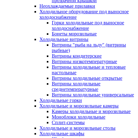
прозрачной крышкой
Неохлаждаемые прилавки
Холодильное оборудование под выносное
холодоснабжение
Горки холодильные под выносное
холодоснабжение
Бонеты морозильные
Холодильные витрины
Витрины "рыба на льду" (витрины
рыбные)
Витрины кондитерские
Витрины низкотемпературные
Витрины холодильные и тепловые
настольные
Витрины холодильные открытые
Витрины холодильные
среднетемпературные
Витрины холодильные универсальные
Холодильные горки
Холодильные и морозильные камеры
Камеры холодильные и морозильные
Моноблоки холодильные
Сплит-системы
Холодильные и морозильные столы
Холодильные шкафы