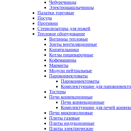
Чебуречницы
Электрошашлычницы
Палатки торговые
Посуда
Противни
Стерилизаторы для ножей
Тепловое оборудование
Витрины тепловые
Зонты вентиляционные
Кипятильники
Котлы пищеварочные
Кофемашины
Мармиты
Модули нейтральные
Пароконвектоматы
Пароконвектоматы
Комплектующие для пароконвекто
Тостеры
Печи конвекционные
Печи конвекционные
Комплектующие для печей конве
Печи микроволновые
Плиты газовые
Плиты индукционные
Плиты электрические