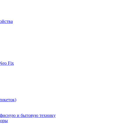
ойства
 Neo Fix
тикеток)
офисную и бытовую технику
поры