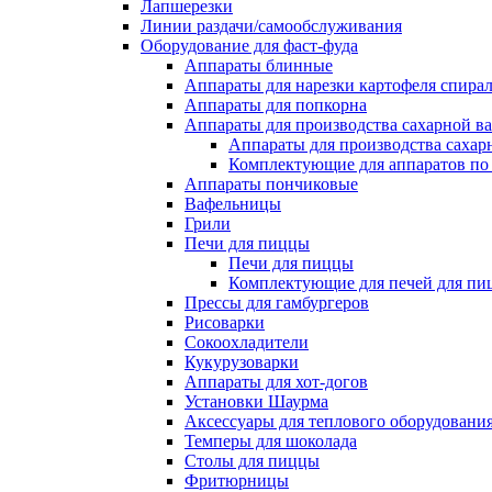
Лапшерезки
Линии раздачи/самообслуживания
Оборудование для фаст-фуда
Аппараты блинные
Аппараты для нарезки картофеля спира
Аппараты для попкорна
Аппараты для производства сахарной в
Аппараты для производства сахар
Комплектующие для аппаратов по 
Аппараты пончиковые
Вафельницы
Грили
Печи для пиццы
Печи для пиццы
Комплектующие для печей для пи
Прессы для гамбургеров
Рисоварки
Сокоохладители
Кукурузоварки
Аппараты для хот-догов
Установки Шаурма
Аксессуары для теплового оборудовани
Темперы для шоколада
Столы для пиццы
Фритюрницы