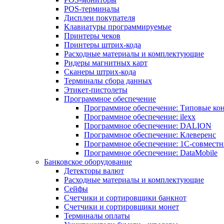
POS-терминалы
Дисплеи покупателя
Клавиатуры программируемые
Принтеры чеков
Принтеры штрих-кода
Расходные материалы и комплектующие
Ридеры магнитных карт
Сканеры штрих-кода
Терминалы сбора данных
Этикет-пистолеты
Программное обеспечение
Программное обеспечение: Типовые к
Программное обеспечение: ilexx
Программное обеспечение: DALION
Программное обеспечение: Клеверенс
Программное обеспечение: 1С-совмест
Программное обеспечение: DataMobile
Банковское оборудование
Детекторы валют
Расходные материалы и комплектующие
Сейфы
Счетчики и сортировщики банкнот
Счетчики и сортировщики монет
Терминалы оплаты