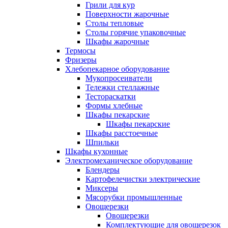
Грили для кур
Поверхности жарочные
Столы тепловые
Столы горячие упаковочные
Шкафы жарочные
Термосы
Фризеры
Хлебопекарное оборудование
Мукопросеиватели
Тележки стеллажные
Тестораскатки
Формы хлебные
Шкафы пекарские
Шкафы пекарские
Шкафы расстоечные
Шпильки
Шкафы кухонные
Электромеханическое оборудование
Блендеры
Картофелечистки электрические
Миксеры
Мясорубки промышленные
Овощерезки
Овощерезки
Комплектующие для овощерезок