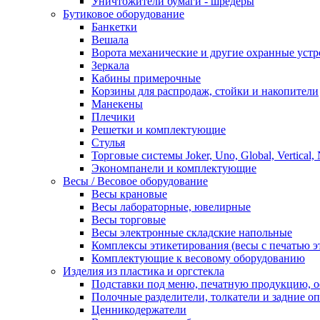
Уничтожители бумаги - шредеры
Бутиковое оборудование
Банкетки
Вешала
Ворота механические и другие охранные устр
Зеркала
Кабины примерочные
Корзины для распродаж, стойки и накопители
Манекены
Плечики
Решетки и комплектующие
Стулья
Торговые системы Joker, Uno, Global, Vertical,
Экономпанели и комплектующие
Весы / Весовое оборудование
Весы крановые
Весы лабораторные, ювелирные
Весы торговые
Весы электронные складские напольные
Комплексы этикетирования (весы с печатью э
Комплектующие к весовому оборудованию
Изделия из пластика и оргстекла
Подставки под меню, печатную продукцию, 
Полочные разделители, толкатели и задние о
Ценникодержатели