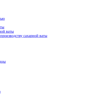
лью
аты
ной ваты
производству сахарной ваты
ццы
я