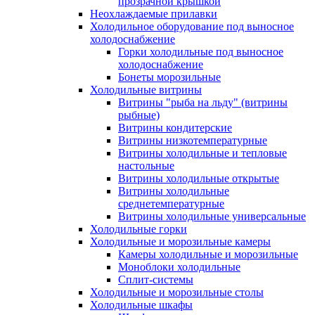
прозрачной крышкой
Неохлаждаемые прилавки
Холодильное оборудование под выносное
холодоснабжение
Горки холодильные под выносное
холодоснабжение
Бонеты морозильные
Холодильные витрины
Витрины "рыба на льду" (витрины
рыбные)
Витрины кондитерские
Витрины низкотемпературные
Витрины холодильные и тепловые
настольные
Витрины холодильные открытые
Витрины холодильные
среднетемпературные
Витрины холодильные универсальные
Холодильные горки
Холодильные и морозильные камеры
Камеры холодильные и морозильные
Моноблоки холодильные
Сплит-системы
Холодильные и морозильные столы
Холодильные шкафы