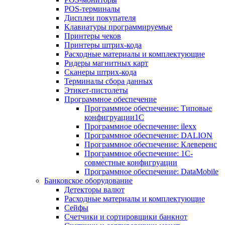
POS-терминалы
Дисплеи покупателя
Клавиатуры программируемые
Принтеры чеков
Принтеры штрих-кода
Расходные материалы и комплектующие
Ридеры магнитных карт
Сканеры штрих-кода
Терминалы сбора данных
Этикет-пистолеты
Программное обеспечение
Программное обеспечение: Типовые
конфигруации1С
Программное обеспечение: ilexx
Программное обеспечение: DALION
Программное обеспечение: Клеверенс
Программное обеспечение: 1С-
совместные конфигруации
Программное обеспечение: DataMobile
Банковское оборудование
Детекторы валют
Расходные материалы и комплектующие
Сейфы
Счетчики и сортировщики банкнот