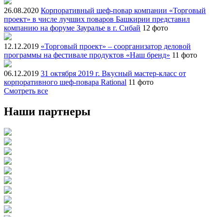
26.08.2020
Корпоративный шеф-повар компании «Торговый
проект» в числе лучших поваров Башкирии представил
компанию на форуме Зауралье в г. Сибай
12 фото
12.12.2019
«Торговый проект» – соорганизатор деловой
программы на фестивале продуктов «Наш бренд»
11 фото
06.12.2019
31 октября 2019 г. Вкусный мастер-класс от
корпоративного шеф-повара Rational
11 фото
Смотреть все
Наши партнеры