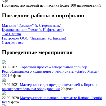
Уфе
Производство изделий из пластика
Более 100 наименований
Последние работы в портфолио
Магазин "Грильяж" (г. Стерлитамак)
Кулинармаркет Тэмле (г. Нефтекамск)
Эко Пышка
Гастроном ООО "Зириклы" (с. Бакалы)
Смотреть все
Проведенные мероприятия
30.03.2021
Торговый проект – генеральный спонсор
Республиканского кулинарного чемпионата «Gastro Master»
2021
6 фото
19.02.2021
Мастер-класс для предпринимателей г. Бирск на
высокорентабельном оборудовании
20 фото
22.09.2020
Мастер-класс на пароконвектомате Rational Icombi
live
9 фото