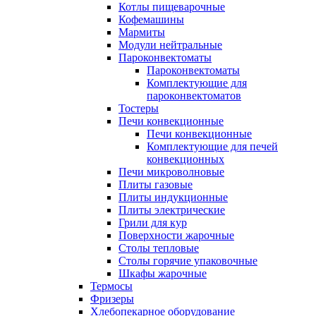
Котлы пищеварочные
Кофемашины
Мармиты
Модули нейтральные
Пароконвектоматы
Пароконвектоматы
Комплектующие для
пароконвектоматов
Тостеры
Печи конвекционные
Печи конвекционные
Комплектующие для печей
конвекционных
Печи микроволновые
Плиты газовые
Плиты индукционные
Плиты электрические
Грили для кур
Поверхности жарочные
Столы тепловые
Столы горячие упаковочные
Шкафы жарочные
Термосы
Фризеры
Хлебопекарное оборудование