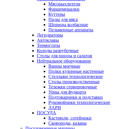
Мясорыхлители
Фаршемешалки
Куттеры
Пилы для мяса
Шприцы колбасные
Пельменные аппараты
Дегидраторы
Автоклавы
Термостаты
Колоды разрубочные
Столы для пиццы и салатов
Нейтральное оборудование
Ванны моечные
Полки кухонные настенные
Стеллажи технологические
Столы производственные
Тележки сервировочные
Урны для фудкорта
Подтоварники и подставки
Рукомойники технологические
ЛАРИ
ПОСУДА
Кастрюли, сотейники
Сковороды, казаны
Посудомоечные машины