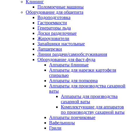
Клининг
Поломоечные машины
Оборудование для общепита
Водоподготовка
Гастроемкости
Генераторы льда
Доски разделочные
Жироуловители
Запайщики настольные
Лапшерезки
Линии раздачи/самообслуживания
Оборудование для фаст-фуда
Аппараты блинные
Аппараты для нарезки картофеля
спиралью
Аппараты для попкорна
Аппараты для производства сахарной
ваты
Аппараты для производства
сахарной ваты
Комплектующие для аппаратов
по производству сахарной ваты
Аппараты пончиковые
Вафельницы
Грили