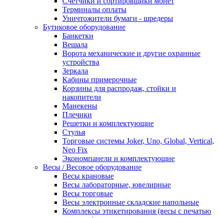
Счетчики и сортировщики монет
Терминалы оплаты
Уничтожители бумаги - шредеры
Бутиковое оборудование
Банкетки
Вешала
Ворота механические и другие охранные
устройства
Зеркала
Кабины примерочные
Корзины для распродаж, стойки и
накопители
Манекены
Плечики
Решетки и комплектующие
Стулья
Торговые системы Joker, Uno, Global, Vertical,
Neo Fix
Экономпанели и комплектующие
Весы / Весовое оборудование
Весы крановые
Весы лабораторные, ювелирные
Весы торговые
Весы электронные складские напольные
Комплексы этикетирования (весы с печатью