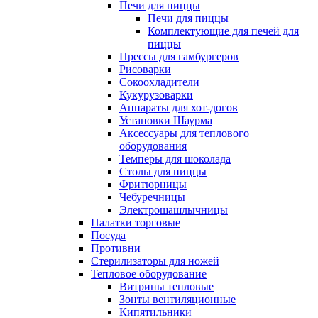
Печи для пиццы
Печи для пиццы
Комплектующие для печей для
пиццы
Прессы для гамбургеров
Рисоварки
Сокоохладители
Кукурузоварки
Аппараты для хот-догов
Установки Шаурма
Аксессуары для теплового
оборудования
Темперы для шоколада
Столы для пиццы
Фритюрницы
Чебуречницы
Электрошашлычницы
Палатки торговые
Посуда
Противни
Стерилизаторы для ножей
Тепловое оборудование
Витрины тепловые
Зонты вентиляционные
Кипятильники