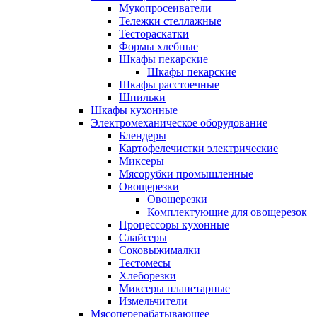
Мукопросеиватели
Тележки стеллажные
Тестораскатки
Формы хлебные
Шкафы пекарские
Шкафы пекарские
Шкафы расстоечные
Шпильки
Шкафы кухонные
Электромеханическое оборудование
Блендеры
Картофелечистки электрические
Миксеры
Мясорубки промышленные
Овощерезки
Овощерезки
Комплектующие для овощерезок
Процессоры кухонные
Слайсеры
Соковыжималки
Тестомесы
Хлеборезки
Миксеры планетарные
Измельчители
Мясоперерабатывающее