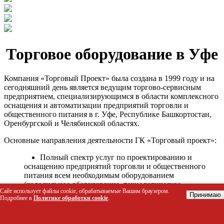
Торговое оборудование в Уфе
Компания «Торговый Проект» была создана в 1999 году и на
сегодняшний день является ведущим торгово-сервисным
предприятием, специализирующимся в области комплексного
оснащения и автоматизации предприятий торговли и
общественного питания в г. Уфе, Республике Башкортостан,
Оренбургской и Челябинской областях.
Основные направления деятельности ГК «Торговый проект»:
Полный спектр услуг по проектированию и
оснащению предприятий торговли и общественного
питания всем необходимым оборудованием
(холодильное оборудование, технологическое
Сайт использует файлы cookie, обрабатываемые Вашим браузером.
оборудование, стеллажное оборудование и т.д.);
Принимаю
Подробнее в
Политике обработки cookie
.
Автоматизация торговых процессов и внедрения
программных продуктов;
Гарантийное и послегарантийное сервисное