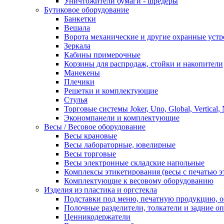
Уничтожители бумаги - шредеры
Бутиковое оборудование
Банкетки
Вешала
Ворота механические и другие охранные устр
Зеркала
Кабины примерочные
Корзины для распродаж, стойки и накопители
Манекены
Плечики
Решетки и комплектующие
Стулья
Торговые системы Joker, Uno, Global, Vertical,
Экономпанели и комплектующие
Весы / Весовое оборудование
Весы крановые
Весы лабораторные, ювелирные
Весы торговые
Весы электронные складские напольные
Комплексы этикетирования (весы с печатью э
Комплектующие к весовому оборудованию
Изделия из пластика и оргстекла
Подставки под меню, печатную продукцию, 
Полочные разделители, толкатели и задние о
Ценникодержатели