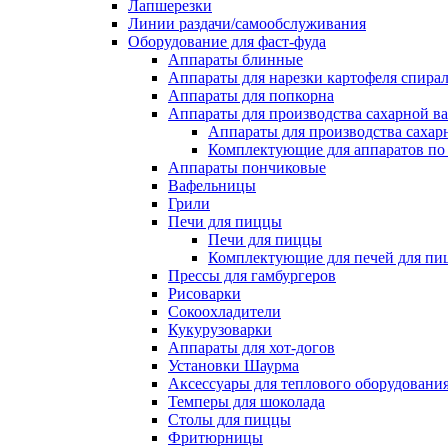
Лапшерезки
Линии раздачи/самообслуживания
Оборудование для фаст-фуда
Аппараты блинные
Аппараты для нарезки картофеля спира
Аппараты для попкорна
Аппараты для производства сахарной в
Аппараты для производства сахар
Комплектующие для аппаратов по 
Аппараты пончиковые
Вафельницы
Грили
Печи для пиццы
Печи для пиццы
Комплектующие для печей для пи
Прессы для гамбургеров
Рисоварки
Сокоохладители
Кукурузоварки
Аппараты для хот-догов
Установки Шаурма
Аксессуары для теплового оборудовани
Темперы для шоколада
Столы для пиццы
Фритюрницы