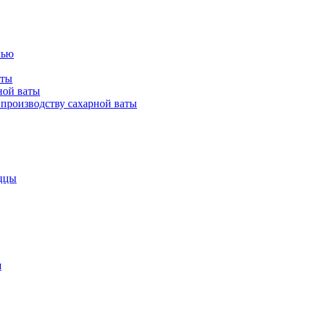
лью
аты
ной ваты
производству сахарной ваты
ццы
я