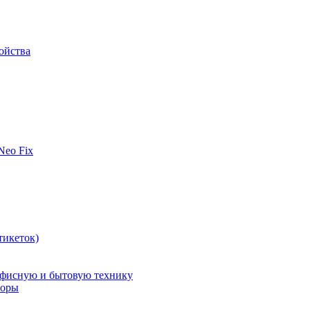
ойства
 Neo Fix
тикеток)
офисную и бытовую технику
поры