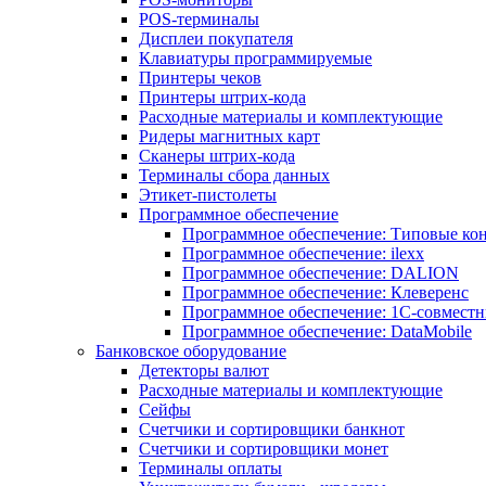
POS-терминалы
Дисплеи покупателя
Клавиатуры программируемые
Принтеры чеков
Принтеры штрих-кода
Расходные материалы и комплектующие
Ридеры магнитных карт
Сканеры штрих-кода
Терминалы сбора данных
Этикет-пистолеты
Программное обеспечение
Программное обеспечение: Типовые к
Программное обеспечение: ilexx
Программное обеспечение: DALION
Программное обеспечение: Клеверенс
Программное обеспечение: 1С-совмест
Программное обеспечение: DataMobile
Банковское оборудование
Детекторы валют
Расходные материалы и комплектующие
Сейфы
Счетчики и сортировщики банкнот
Счетчики и сортировщики монет
Терминалы оплаты