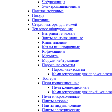
Чебуречницы
Электрошашлычницы
Палатки торговые
Посуда
Противни
Стерилизаторы для ножей
Тепловое оборудование
Витрины тепловые
Зонты вентиляционные
Кипятильники
Котлы пищеварочные
Кофемашины
Мармиты
Модули нейтральные
Пароконвектоматы
Пароконвектоматы
Комплектующие для пароконвекто
Тостеры
Печи конвекционные
Печи конвекционные
Комплектующие для печей конве
Печи микроволновые
Плиты газовые
Плиты индукционные
Плиты электрические