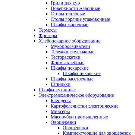
Грили для кур
Поверхности жарочные
Столы тепловые
Столы горячие упаковочные
Шкафы жарочные
Термосы
Фризеры
Хлебопекарное оборудование
Мукопросеиватели
Тележки стеллажные
Тестораскатки
Формы хлебные
Шкафы пекарские
Шкафы пекарские
Шкафы расстоечные
Шпильки
Шкафы кухонные
Электромеханическое оборудование
Блендеры
Картофелечистки электрические
Миксеры
Мясорубки промышленные
Овощерезки
Овощерезки
Комплектующие для овощерезок