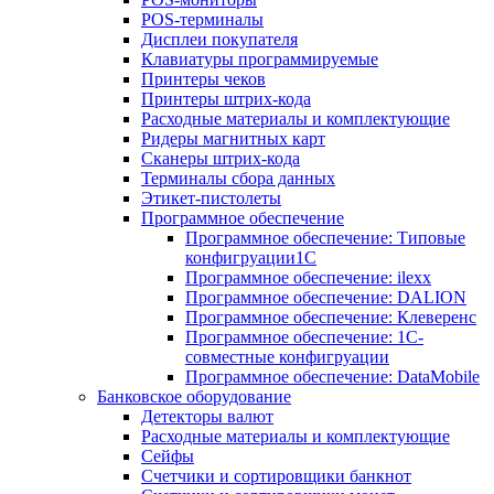
POS-терминалы
Дисплеи покупателя
Клавиатуры программируемые
Принтеры чеков
Принтеры штрих-кода
Расходные материалы и комплектующие
Ридеры магнитных карт
Сканеры штрих-кода
Терминалы сбора данных
Этикет-пистолеты
Программное обеспечение
Программное обеспечение: Типовые
конфигруации1С
Программное обеспечение: ilexx
Программное обеспечение: DALION
Программное обеспечение: Клеверенс
Программное обеспечение: 1С-
совместные конфигруации
Программное обеспечение: DataMobile
Банковское оборудование
Детекторы валют
Расходные материалы и комплектующие
Сейфы
Счетчики и сортировщики банкнот