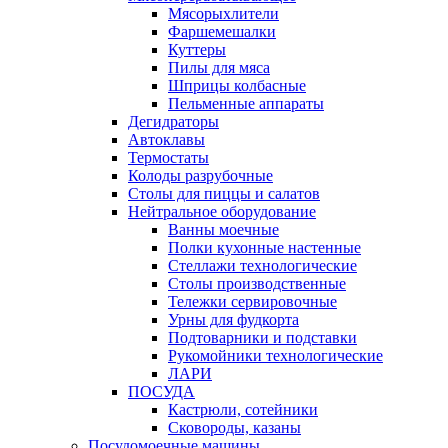
Мясорыхлители
Фаршемешалки
Куттеры
Пилы для мяса
Шприцы колбасные
Пельменные аппараты
Дегидраторы
Автоклавы
Термостаты
Колоды разрубочные
Столы для пиццы и салатов
Нейтральное оборудование
Ванны моечные
Полки кухонные настенные
Стеллажи технологические
Столы производственные
Тележки сервировочные
Урны для фудкорта
Подтоварники и подставки
Рукомойники технологические
ЛАРИ
ПОСУДА
Кастрюли, сотейники
Сковороды, казаны
Посудомоечные машины