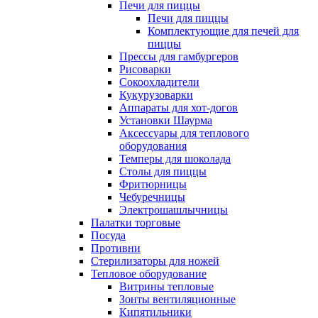
Печи для пиццы
Печи для пиццы
Комплектующие для печей для
пиццы
Прессы для гамбургеров
Рисоварки
Сокоохладители
Кукурузоварки
Аппараты для хот-догов
Установки Шаурма
Аксессуары для теплового
оборудования
Темперы для шоколада
Столы для пиццы
Фритюрницы
Чебуречницы
Электрошашлычницы
Палатки торговые
Посуда
Противни
Стерилизаторы для ножей
Тепловое оборудование
Витрины тепловые
Зонты вентиляционные
Кипятильники