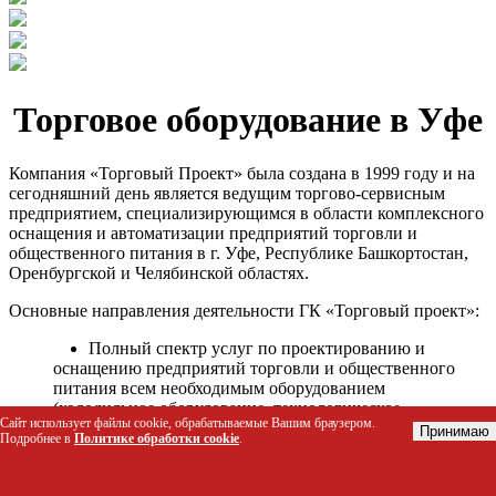
Торговое оборудование в Уфе
Компания «Торговый Проект» была создана в 1999 году и на
сегодняшний день является ведущим торгово-сервисным
предприятием, специализирующимся в области комплексного
оснащения и автоматизации предприятий торговли и
общественного питания в г. Уфе, Республике Башкортостан,
Оренбургской и Челябинской областях.
Основные направления деятельности ГК «Торговый проект»:
Полный спектр услуг по проектированию и
оснащению предприятий торговли и общественного
питания всем необходимым оборудованием
(холодильное оборудование, технологическое
Сайт использует файлы cookie, обрабатываемые Вашим браузером.
оборудование, стеллажное оборудование и т.д.);
Принимаю
Подробнее в
Политике обработки cookie
.
Автоматизация торговых процессов и внедрения
программных продуктов;
Гарантийное и послегарантийное сервисное