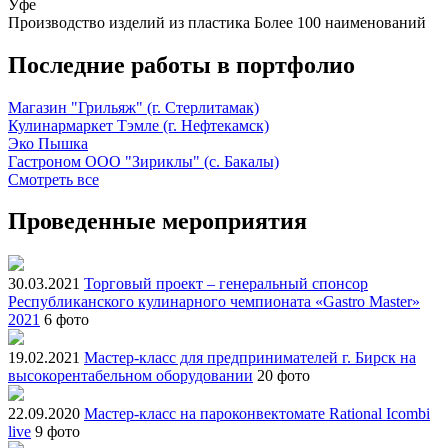
Уфе
Производство изделий из пластика
Более 100 наименований
Последние работы в портфолио
Магазин "Грильяж" (г. Стерлитамак)
Кулинармаркет Тэмле (г. Нефтекамск)
Эко Пышка
Гастроном ООО "Зириклы" (с. Бакалы)
Смотреть все
Проведенные мероприятия
30.03.2021
Торговый проект – генеральный спонсор
Республиканского кулинарного чемпионата «Gastro Master»
2021
6 фото
19.02.2021
Мастер-класс для предпринимателей г. Бирск на
высокорентабельном оборудовании
20 фото
22.09.2020
Мастер-класс на пароконвектомате Rational Icombi
live
9 фото