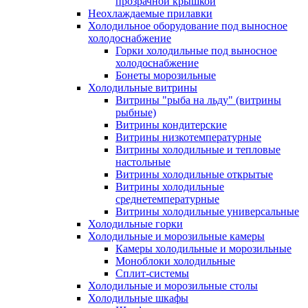
прозрачной крышкой
Неохлаждаемые прилавки
Холодильное оборудование под выносное
холодоснабжение
Горки холодильные под выносное
холодоснабжение
Бонеты морозильные
Холодильные витрины
Витрины "рыба на льду" (витрины
рыбные)
Витрины кондитерские
Витрины низкотемпературные
Витрины холодильные и тепловые
настольные
Витрины холодильные открытые
Витрины холодильные
среднетемпературные
Витрины холодильные универсальные
Холодильные горки
Холодильные и морозильные камеры
Камеры холодильные и морозильные
Моноблоки холодильные
Сплит-системы
Холодильные и морозильные столы
Холодильные шкафы