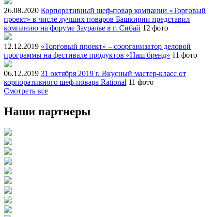
26.08.2020
Корпоративный шеф-повар компании «Торговый
проект» в числе лучших поваров Башкирии представил
компанию на форуме Зауралье в г. Сибай
12 фото
12.12.2019
«Торговый проект» – соорганизатор деловой
программы на фестивале продуктов «Наш бренд»
11 фото
06.12.2019
31 октября 2019 г. Вкусный мастер-класс от
корпоративного шеф-повара Rational
11 фото
Смотреть все
Наши партнеры