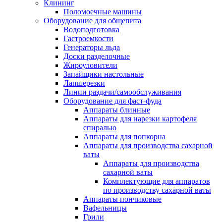
Клининг
Поломоечные машины
Оборудование для общепита
Водоподготовка
Гастроемкости
Генераторы льда
Доски разделочные
Жироуловители
Запайщики настольные
Лапшерезки
Линии раздачи/самообслуживания
Оборудование для фаст-фуда
Аппараты блинные
Аппараты для нарезки картофеля
спиралью
Аппараты для попкорна
Аппараты для производства сахарной
ваты
Аппараты для производства
сахарной ваты
Комплектующие для аппаратов
по производству сахарной ваты
Аппараты пончиковые
Вафельницы
Грили