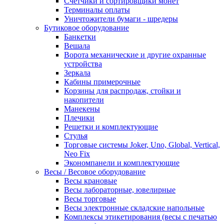
Счетчики и сортировщики монет
Терминалы оплаты
Уничтожители бумаги - шредеры
Бутиковое оборудование
Банкетки
Вешала
Ворота механические и другие охранные
устройства
Зеркала
Кабины примерочные
Корзины для распродаж, стойки и
накопители
Манекены
Плечики
Решетки и комплектующие
Стулья
Торговые системы Joker, Uno, Global, Vertical,
Neo Fix
Экономпанели и комплектующие
Весы / Весовое оборудование
Весы крановые
Весы лабораторные, ювелирные
Весы торговые
Весы электронные складские напольные
Комплексы этикетирования (весы с печатью