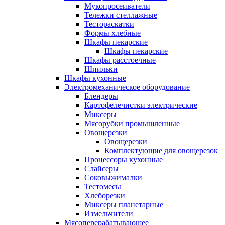
Мукопросеиватели
Тележки стеллажные
Тестораскатки
Формы хлебные
Шкафы пекарские
Шкафы пекарские
Шкафы расстоечные
Шпильки
Шкафы кухонные
Электромеханическое оборудование
Блендеры
Картофелечистки электрические
Миксеры
Мясорубки промышленные
Овощерезки
Овощерезки
Комплектующие для овощерезок
Процессоры кухонные
Слайсеры
Соковыжималки
Тестомесы
Хлеборезки
Миксеры планетарные
Измельчители
Мясоперерабатывающее