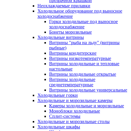
прозрачной крышкой
Неохлаждаемые прилавки
Холодильное оборудование под выносное
холодоснабжение
Горки холодильные под выносное
холодоснабжение
Бонеты морозильные
Холодильные витрины
Витрины "рыба на льду" (витрины
рыбные)
Витрины кондитерские
Витрины низкотемпературные
Витрины холодильные и тепловые
настольные
Витрины холодильные открытые
Витрины холодильные
среднетемпературные
Витрины холодильные универсальные
Холодильные горки
Холодильные и морозильные камеры
Камеры холодильные и морозильные
Моноблоки холодильные
Сплит-системы
Холодильные и морозильные столы
Холодильные шкафы