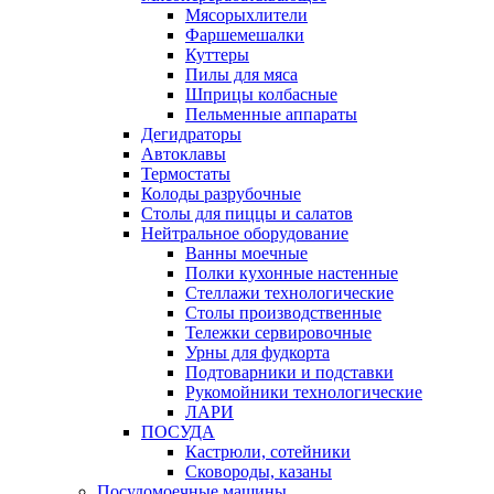
Мясорыхлители
Фаршемешалки
Куттеры
Пилы для мяса
Шприцы колбасные
Пельменные аппараты
Дегидраторы
Автоклавы
Термостаты
Колоды разрубочные
Столы для пиццы и салатов
Нейтральное оборудование
Ванны моечные
Полки кухонные настенные
Стеллажи технологические
Столы производственные
Тележки сервировочные
Урны для фудкорта
Подтоварники и подставки
Рукомойники технологические
ЛАРИ
ПОСУДА
Кастрюли, сотейники
Сковороды, казаны
Посудомоечные машины