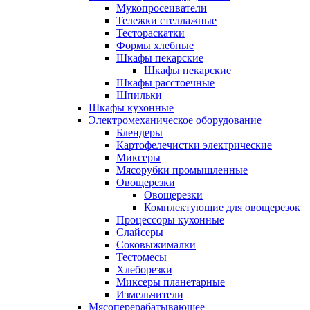
Мукопросеиватели
Тележки стеллажные
Тестораскатки
Формы хлебные
Шкафы пекарские
Шкафы пекарские
Шкафы расстоечные
Шпильки
Шкафы кухонные
Электромеханическое оборудование
Блендеры
Картофелечистки электрические
Миксеры
Мясорубки промышленные
Овощерезки
Овощерезки
Комплектующие для овощерезок
Процессоры кухонные
Слайсеры
Соковыжималки
Тестомесы
Хлеборезки
Миксеры планетарные
Измельчители
Мясоперерабатывающее