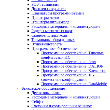
POS-терминалы
Дисплеи покупателя
Клавиатуры программируемые
Принтеры чеков
Принтеры штрих-кода
Расходные материалы и комплектующие
Ридеры магнитных карт
Сканеры штрих-кода
Терминалы сбора данных
Этикет-пистолеты
Программное обеспечение
Программное обеспечение: Типовые
конфигруации1С
Программное обеспечение: ilexx
Программное обеспечение: DALION
Программное обеспечение: Клеверенс
Программное обеспечение: 1С-
совместные конфигруации
Программное обеспечение: DataMobile
Банковское оборудование
Детекторы валют
Расходные материалы и комплектующие
Сейфы
Счетчики и сортировщики банкнот