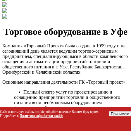
Торговое оборудование в Уфе
Компания «Торговый Проект» была создана в 1999 году и на
сегодняшний день является ведущим торгово-сервисным
предприятием, специализирующимся в области комплексного
оснащения и автоматизации предприятий торговли и
общественного питания в г. Уфе, Республике Башкортостан,
Оренбургской и Челябинской областях.
Основные направления деятельности ГК «Торговый проект»:
Полный спектр услуг по проектированию и
оснащению предприятий торговли и общественного
питания всем необходимым оборудованием
(холодильное оборудование, технологическое
Сайт использует файлы cookie, обрабатываемые Вашим браузером.
оборудование, стеллажное оборудование и т.д.);
Принимаю
Подробнее в
Политике обработки cookie
.
Автоматизация торговых процессов и внедрения
программных продуктов;
Гарантийное и послегарантийное сервисное