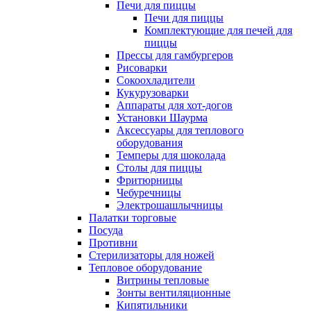
Печи для пиццы
Печи для пиццы
Комплектующие для печей для
пиццы
Прессы для гамбургеров
Рисоварки
Сокоохладители
Кукурузоварки
Аппараты для хот-догов
Установки Шаурма
Аксессуары для теплового
оборудования
Темперы для шоколада
Столы для пиццы
Фритюрницы
Чебуречницы
Электрошашлычницы
Палатки торговые
Посуда
Противни
Стерилизаторы для ножей
Тепловое оборудование
Витрины тепловые
Зонты вентиляционные
Кипятильники