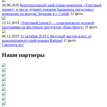
26.08.2020
Корпоративный шеф-повар компании «Торговый
проект» в числе лучших поваров Башкирии представил
компанию на форуме Зауралье в г. Сибай
12 фото
12.12.2019
«Торговый проект» – соорганизатор деловой
программы на фестивале продуктов «Наш бренд»
11 фото
06.12.2019
31 октября 2019 г. Вкусный мастер-класс от
корпоративного шеф-повара Rational
11 фото
Смотреть все
Наши партнеры