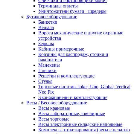
Счетчики и сортировщики монет
Терминалы оплаты
Уничтожители бумаги - шредеры
Бутиковое оборудование
Банкетки
Вешала
Ворота механические и другие охранные
устройства
Зеркала
Кабины примерочные
Корзины для распродаж, стойки и
накопители
Манекены
Плечики
Решетки и комплектующие
Стулья
Торговые системы Joker, Uno, Global, Vertical,
Neo Fix
Экономпанели и комплектующие
Весы / Весовое оборудование
Весы крановые
Весы лабораторные, ювелирные
Весы торговые
Весы электронные складские напольные
Комплексы этикетирования (весы с печатью