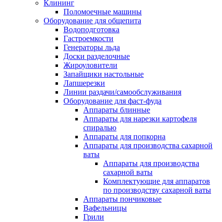
Клининг
Поломоечные машины
Оборудование для общепита
Водоподготовка
Гастроемкости
Генераторы льда
Доски разделочные
Жироуловители
Запайщики настольные
Лапшерезки
Линии раздачи/самообслуживания
Оборудование для фаст-фуда
Аппараты блинные
Аппараты для нарезки картофеля
спиралью
Аппараты для попкорна
Аппараты для производства сахарной
ваты
Аппараты для производства
сахарной ваты
Комплектующие для аппаратов
по производству сахарной ваты
Аппараты пончиковые
Вафельницы
Грили