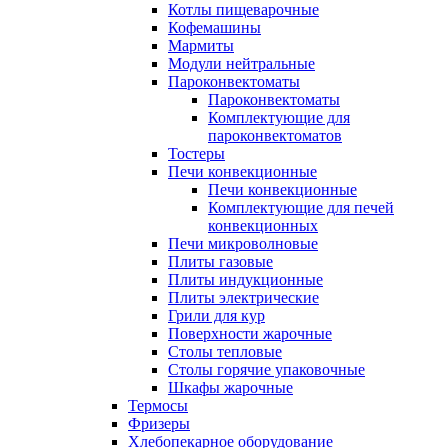
Котлы пищеварочные
Кофемашины
Мармиты
Модули нейтральные
Пароконвектоматы
Пароконвектоматы
Комплектующие для
пароконвектоматов
Тостеры
Печи конвекционные
Печи конвекционные
Комплектующие для печей
конвекционных
Печи микроволновые
Плиты газовые
Плиты индукционные
Плиты электрические
Грили для кур
Поверхности жарочные
Столы тепловые
Столы горячие упаковочные
Шкафы жарочные
Термосы
Фризеры
Хлебопекарное оборудование