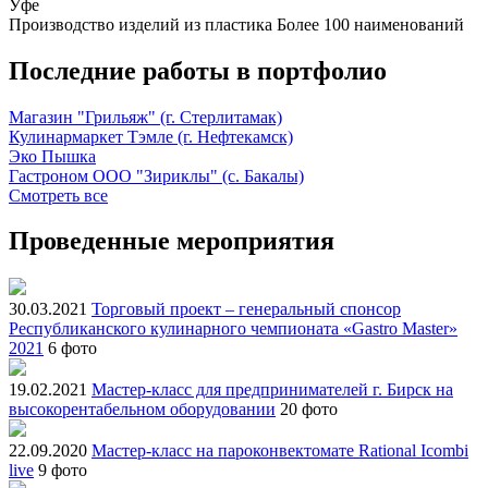
Уфе
Производство изделий из пластика
Более 100 наименований
Последние работы в портфолио
Магазин "Грильяж" (г. Стерлитамак)
Кулинармаркет Тэмле (г. Нефтекамск)
Эко Пышка
Гастроном ООО "Зириклы" (с. Бакалы)
Смотреть все
Проведенные мероприятия
30.03.2021
Торговый проект – генеральный спонсор
Республиканского кулинарного чемпионата «Gastro Master»
2021
6 фото
19.02.2021
Мастер-класс для предпринимателей г. Бирск на
высокорентабельном оборудовании
20 фото
22.09.2020
Мастер-класс на пароконвектомате Rational Icombi
live
9 фото