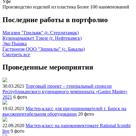
Уфе
Производство изделий из пластика
Более 100 наименований
Последние работы в портфолио
Магазин "Грильяж" (г. Стерлитамак)
Кулинармаркет Тэмле (г. Нефтекамск)
Эко Пышка
Гастроном ООО "Зириклы" (с. Бакалы)
Смотреть все
Проведенные мероприятия
30.03.2021
Торговый проект – генеральный спонсор
Республиканского кулинарного чемпионата «Gastro Master»
2021
6 фото
19.02.2021
Мастер-класс для предпринимателей г. Бирск на
высокорентабельном оборудовании
20 фото
22.09.2020
Мастер-класс на пароконвектомате Rational Icombi
live
9 фото