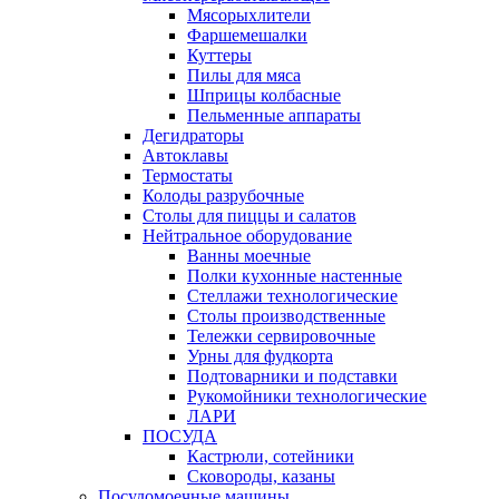
Мясорыхлители
Фаршемешалки
Куттеры
Пилы для мяса
Шприцы колбасные
Пельменные аппараты
Дегидраторы
Автоклавы
Термостаты
Колоды разрубочные
Столы для пиццы и салатов
Нейтральное оборудование
Ванны моечные
Полки кухонные настенные
Стеллажи технологические
Столы производственные
Тележки сервировочные
Урны для фудкорта
Подтоварники и подставки
Рукомойники технологические
ЛАРИ
ПОСУДА
Кастрюли, сотейники
Сковороды, казаны
Посудомоечные машины