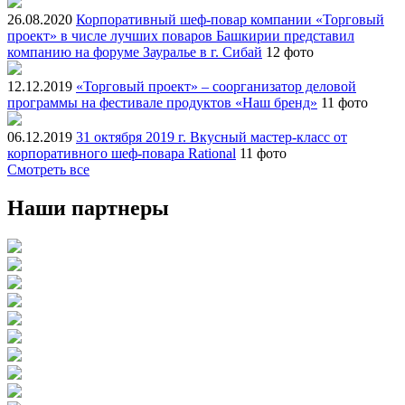
26.08.2020
Корпоративный шеф-повар компании «Торговый
проект» в числе лучших поваров Башкирии представил
компанию на форуме Зауралье в г. Сибай
12 фото
12.12.2019
«Торговый проект» – соорганизатор деловой
программы на фестивале продуктов «Наш бренд»
11 фото
06.12.2019
31 октября 2019 г. Вкусный мастер-класс от
корпоративного шеф-повара Rational
11 фото
Смотреть все
Наши партнеры