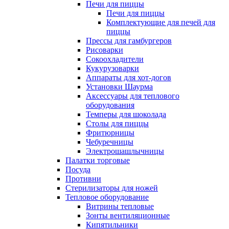
Печи для пиццы
Печи для пиццы
Комплектующие для печей для
пиццы
Прессы для гамбургеров
Рисоварки
Сокоохладители
Кукурузоварки
Аппараты для хот-догов
Установки Шаурма
Аксессуары для теплового
оборудования
Темперы для шоколада
Столы для пиццы
Фритюрницы
Чебуречницы
Электрошашлычницы
Палатки торговые
Посуда
Противни
Стерилизаторы для ножей
Тепловое оборудование
Витрины тепловые
Зонты вентиляционные
Кипятильники