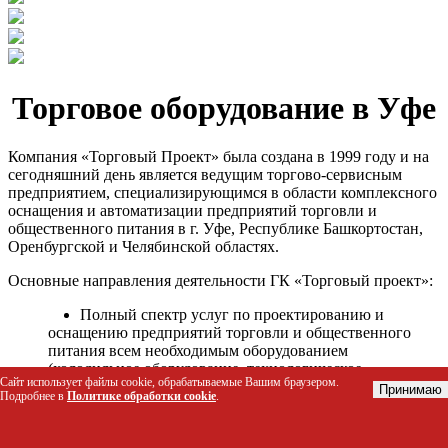
Торговое оборудование в Уфе
Компания «Торговый Проект» была создана в 1999 году и на
сегодняшний день является ведущим торгово-сервисным
предприятием, специализирующимся в области комплексного
оснащения и автоматизации предприятий торговли и
общественного питания в г. Уфе, Республике Башкортостан,
Оренбургской и Челябинской областях.
Основные направления деятельности ГК «Торговый проект»:
Полный спектр услуг по проектированию и
оснащению предприятий торговли и общественного
питания всем необходимым оборудованием
(холодильное оборудование, технологическое
Сайт использует файлы cookie, обрабатываемые Вашим браузером.
оборудование, стеллажное оборудование и т.д.);
Принимаю
Подробнее в
Политике обработки cookie
.
Автоматизация торговых процессов и внедрения
программных продуктов;
Гарантийное и послегарантийное сервисное