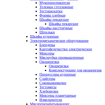
Мукопросеиватели
Тележки стеллажные
Тестораскатки
Формы хлебные
Шкафы пекарские
Шкафы пекарские
Шкафы расстоечные
Шпильки
Шкафы кухонные
Электромеханическое оборудование
Блендеры
Картофелечистки электрические
Миксеры
Мясорубки промышленные
Овощерезки
Овощерезки
Комплектующие для овощерезок
Процессоры кухонные
Слайсеры
Соковыжималки
Тестомесы
Хлеборезки
Миксеры планетарные
Измельчители
Мясоперерабатывающее