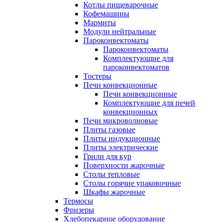
Котлы пищеварочные
Кофемашины
Мармиты
Модули нейтральные
Пароконвектоматы
Пароконвектоматы
Комплектующие для
пароконвектоматов
Тостеры
Печи конвекционные
Печи конвекционные
Комплектующие для печей
конвекционных
Печи микроволновые
Плиты газовые
Плиты индукционные
Плиты электрические
Грили для кур
Поверхности жарочные
Столы тепловые
Столы горячие упаковочные
Шкафы жарочные
Термосы
Фризеры
Хлебопекарное оборудование