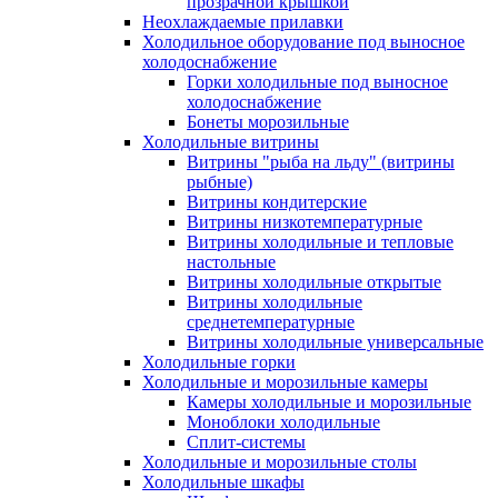
прозрачной крышкой
Неохлаждаемые прилавки
Холодильное оборудование под выносное
холодоснабжение
Горки холодильные под выносное
холодоснабжение
Бонеты морозильные
Холодильные витрины
Витрины "рыба на льду" (витрины
рыбные)
Витрины кондитерские
Витрины низкотемпературные
Витрины холодильные и тепловые
настольные
Витрины холодильные открытые
Витрины холодильные
среднетемпературные
Витрины холодильные универсальные
Холодильные горки
Холодильные и морозильные камеры
Камеры холодильные и морозильные
Моноблоки холодильные
Сплит-системы
Холодильные и морозильные столы
Холодильные шкафы