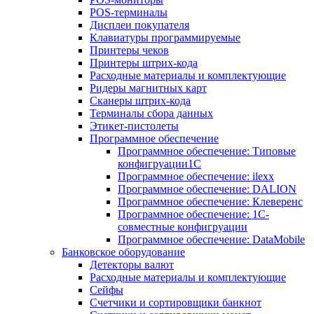
POS-терминалы
Дисплеи покупателя
Клавиатуры программируемые
Принтеры чеков
Принтеры штрих-кода
Расходные материалы и комплектующие
Ридеры магнитных карт
Сканеры штрих-кода
Терминалы сбора данных
Этикет-пистолеты
Программное обеспечение
Программное обеспечение: Типовые
конфигруации1С
Программное обеспечение: ilexx
Программное обеспечение: DALION
Программное обеспечение: Клеверенс
Программное обеспечение: 1С-
совместные конфигруации
Программное обеспечение: DataMobile
Банковское оборудование
Детекторы валют
Расходные материалы и комплектующие
Сейфы
Счетчики и сортировщики банкнот