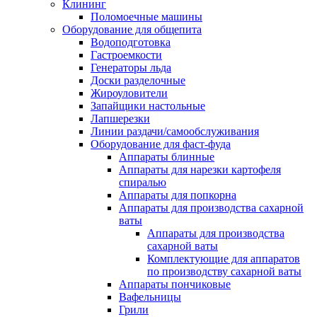
Клининг
Поломоечные машины
Оборудование для общепита
Водоподготовка
Гастроемкости
Генераторы льда
Доски разделочные
Жироуловители
Запайщики настольные
Лапшерезки
Линии раздачи/самообслуживания
Оборудование для фаст-фуда
Аппараты блинные
Аппараты для нарезки картофеля
спиралью
Аппараты для попкорна
Аппараты для производства сахарной
ваты
Аппараты для производства
сахарной ваты
Комплектующие для аппаратов
по производству сахарной ваты
Аппараты пончиковые
Вафельницы
Грили