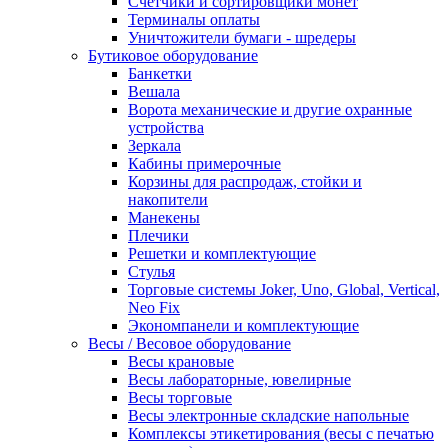
Счетчики и сортировщики монет
Терминалы оплаты
Уничтожители бумаги - шредеры
Бутиковое оборудование
Банкетки
Вешала
Ворота механические и другие охранные
устройства
Зеркала
Кабины примерочные
Корзины для распродаж, стойки и
накопители
Манекены
Плечики
Решетки и комплектующие
Стулья
Торговые системы Joker, Uno, Global, Vertical,
Neo Fix
Экономпанели и комплектующие
Весы / Весовое оборудование
Весы крановые
Весы лабораторные, ювелирные
Весы торговые
Весы электронные складские напольные
Комплексы этикетирования (весы с печатью