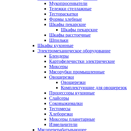
Мукопросеиватели
Тележки стеллажные
Тестораскатки
Формы хлебные
Шкафы пекарские
Шкафы пекарские
Шкафы расстоечные
Шпильки
Шкафы кухонные
Электромеханическое оборудование
Блендеры
Картофелечистки электрические
Миксеры
Мясорубки промышленные
Овощерезки
Овощерезки
Комплектующие для овощерезок
Процессоры кухонные
Слайсеры
Соковыжималки
Тестомесы
Хлеборезки
Миксеры планетарные
Измельчители
Мясоперерабатывающее