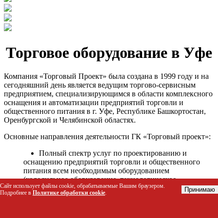
Торговое оборудование в Уфе
Компания «Торговый Проект» была создана в 1999 году и на
сегодняшний день является ведущим торгово-сервисным
предприятием, специализирующимся в области комплексного
оснащения и автоматизации предприятий торговли и
общественного питания в г. Уфе, Республике Башкортостан,
Оренбургской и Челябинской областях.
Основные направления деятельности ГК «Торговый проект»:
Полный спектр услуг по проектированию и
оснащению предприятий торговли и общественного
питания всем необходимым оборудованием
(холодильное оборудование, технологическое
Сайт использует файлы cookie, обрабатываемые Вашим браузером.
оборудование, стеллажное оборудование и т.д.);
Принимаю
Подробнее в
Политике обработки cookie
.
Автоматизация торговых процессов и внедрения
программных продуктов;
Гарантийное и послегарантийное сервисное