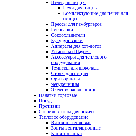
Печи для пиццы
Печи для пиццы
Комплектующие для печей для
пиццы
Прессы для гамбургеров
Рисоварки
Сокоохладители
Кукурузоварки
Аппараты для хот-догов
Установки Шаурма
Аксессуары для теплового
оборудования
Темперы для шоколада
Столы для пиццы
Фритюрницы
Чебуречницы
Электрошашлычницы
Палатки торговые
Посуда
Противни
Стерилизаторы для ножей
Тепловое оборудование
Витрины тепловые
Зонты вентиляционные
Кипятильники