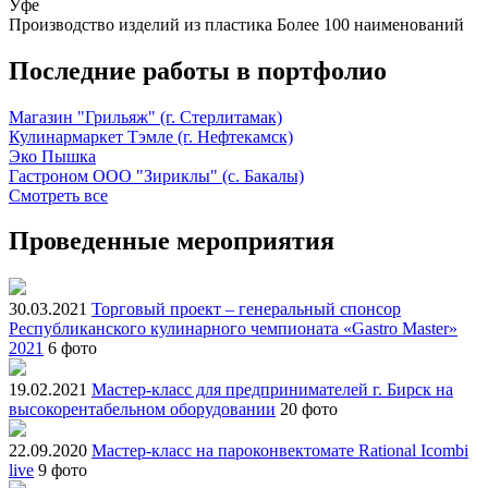
Уфе
Производство изделий из пластика
Более 100 наименований
Последние работы в портфолио
Магазин "Грильяж" (г. Стерлитамак)
Кулинармаркет Тэмле (г. Нефтекамск)
Эко Пышка
Гастроном ООО "Зириклы" (с. Бакалы)
Смотреть все
Проведенные мероприятия
30.03.2021
Торговый проект – генеральный спонсор
Республиканского кулинарного чемпионата «Gastro Master»
2021
6 фото
19.02.2021
Мастер-класс для предпринимателей г. Бирск на
высокорентабельном оборудовании
20 фото
22.09.2020
Мастер-класс на пароконвектомате Rational Icombi
live
9 фото