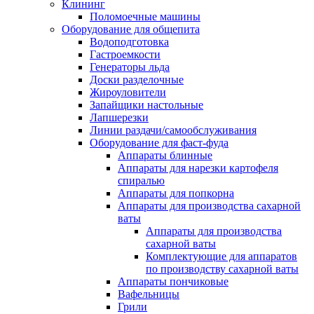
Клининг
Поломоечные машины
Оборудование для общепита
Водоподготовка
Гастроемкости
Генераторы льда
Доски разделочные
Жироуловители
Запайщики настольные
Лапшерезки
Линии раздачи/самообслуживания
Оборудование для фаст-фуда
Аппараты блинные
Аппараты для нарезки картофеля
спиралью
Аппараты для попкорна
Аппараты для производства сахарной
ваты
Аппараты для производства
сахарной ваты
Комплектующие для аппаратов
по производству сахарной ваты
Аппараты пончиковые
Вафельницы
Грили