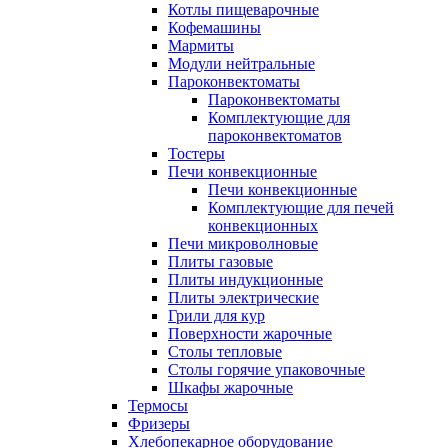
Котлы пищеварочные
Кофемашины
Мармиты
Модули нейтральные
Пароконвектоматы
Пароконвектоматы
Комплектующие для
пароконвектоматов
Тостеры
Печи конвекционные
Печи конвекционные
Комплектующие для печей
конвекционных
Печи микроволновые
Плиты газовые
Плиты индукционные
Плиты электрические
Грили для кур
Поверхности жарочные
Столы тепловые
Столы горячие упаковочные
Шкафы жарочные
Термосы
Фризеры
Хлебопекарное оборудование