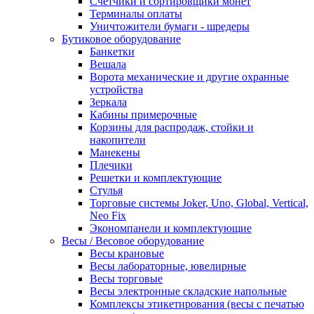
Счетчики и сортировщики монет
Терминалы оплаты
Уничтожители бумаги - шредеры
Бутиковое оборудование
Банкетки
Вешала
Ворота механические и другие охранные
устройства
Зеркала
Кабины примерочные
Корзины для распродаж, стойки и
накопители
Манекены
Плечики
Решетки и комплектующие
Стулья
Торговые системы Joker, Uno, Global, Vertical,
Neo Fix
Экономпанели и комплектующие
Весы / Весовое оборудование
Весы крановые
Весы лабораторные, ювелирные
Весы торговые
Весы электронные складские напольные
Комплексы этикетирования (весы с печатью