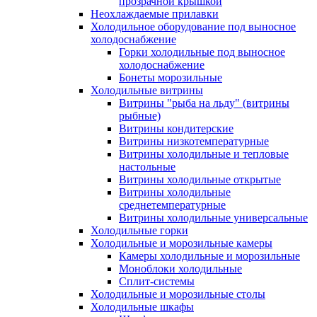
прозрачной крышкой
Неохлаждаемые прилавки
Холодильное оборудование под выносное
холодоснабжение
Горки холодильные под выносное
холодоснабжение
Бонеты морозильные
Холодильные витрины
Витрины "рыба на льду" (витрины
рыбные)
Витрины кондитерские
Витрины низкотемпературные
Витрины холодильные и тепловые
настольные
Витрины холодильные открытые
Витрины холодильные
среднетемпературные
Витрины холодильные универсальные
Холодильные горки
Холодильные и морозильные камеры
Камеры холодильные и морозильные
Моноблоки холодильные
Сплит-системы
Холодильные и морозильные столы
Холодильные шкафы