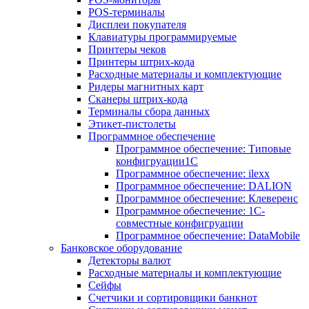
POS-терминалы
Дисплеи покупателя
Клавиатуры программируемые
Принтеры чеков
Принтеры штрих-кода
Расходные материалы и комплектующие
Ридеры магнитных карт
Сканеры штрих-кода
Терминалы сбора данных
Этикет-пистолеты
Программное обеспечение
Программное обеспечение: Типовые
конфигруации1С
Программное обеспечение: ilexx
Программное обеспечение: DALION
Программное обеспечение: Клеверенс
Программное обеспечение: 1С-
совместные конфигруации
Программное обеспечение: DataMobile
Банковское оборудование
Детекторы валют
Расходные материалы и комплектующие
Сейфы
Счетчики и сортировщики банкнот