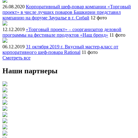
26.08.2020
Корпоративный шеф-повар компании «Торговый
проект» в числе лучших поваров Башкирии представил
компанию на форуме Зауралье в г. Сибай
12 фото
12.12.2019
«Торговый проект» – соорганизатор деловой
программы на фестивале продуктов «Наш бренд»
11 фото
06.12.2019
31 октября 2019 г. Вкусный мастер-класс от
корпоративного шеф-повара Rational
11 фото
Смотреть все
Наши партнеры