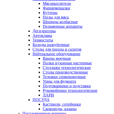
Мясорыхлители
Фаршемешалки
Куттеры
Пилы для мяса
Шприцы колбасные
Пельменные аппараты
Дегидраторы
Автоклавы
Термостаты
Колоды разрубочные
Столы для пиццы и салатов
Нейтральное оборудование
Ванны моечные
Полки кухонные настенные
Стеллажи технологические
Столы производственные
Тележки сервировочные
Урны для фудкорта
Подтоварники и подставки
Рукомойники технологические
ЛАРИ
ПОСУДА
Кастрюли, сотейники
Сковороды, казаны
Посудомоечные машины