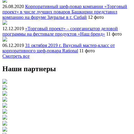
26.08.2020
Корпоративный шеф-повар компании «Торговый
проект» в числе лучших поваров Башкирии представил
компанию на форуме Зауралье в г. Сибай
12 фото
12.12.2019
«Торговый проект» – соорганизатор деловой
программы на фестивале продуктов «Наш бренд»
11 фото
06.12.2019
31 октября 2019 г. Вкусный мастер-класс от
корпоративного шеф-повара Rational
11 фото
Смотреть все
Наши партнеры