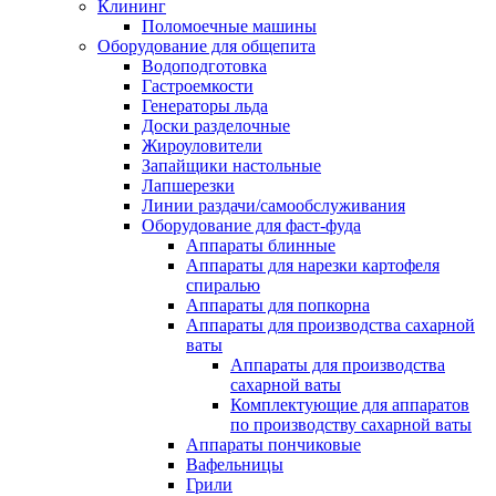
Клининг
Поломоечные машины
Оборудование для общепита
Водоподготовка
Гастроемкости
Генераторы льда
Доски разделочные
Жироуловители
Запайщики настольные
Лапшерезки
Линии раздачи/самообслуживания
Оборудование для фаст-фуда
Аппараты блинные
Аппараты для нарезки картофеля
спиралью
Аппараты для попкорна
Аппараты для производства сахарной
ваты
Аппараты для производства
сахарной ваты
Комплектующие для аппаратов
по производству сахарной ваты
Аппараты пончиковые
Вафельницы
Грили