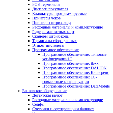
POS-терминалы
Дисплеи покупателя
Клавиатуры программируемые
Принтеры чеков
Принтеры штрих-кода
Расходные материалы и комплектующие
Ридеры магнитных карт
Сканеры штрих-кода
Терминалы сбора данных
Этикет-пистолеты
Программное обеспечение
Программное обеспечение: Типовые
конфигруации1С
Программное обеспечение: ilexx
Программное обеспечение: DALION
Программное обеспечение: Клеверенс
Программное обеспечение: 1С-
совместные конфигруации
Программное обеспечение: DataMobile
Банковское оборудование
Детекторы валют
Расходные материалы и комплектующие
Сейфы
Счетчики и сортировщики банкнот