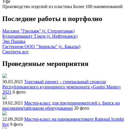
Уфе
Производство изделий из пластика
Более 100 наименований
Последние работы в портфолио
Магазин "Грильяж" (г. Стерлитамак)
Кулинармаркет Тэмле (г. Нефтекамск)
Эко Пышка
Гастроном ООО "Зириклы" (с. Бакалы)
Смотреть все
Проведенные мероприятия
30.03.2021
Торговый проект – генеральный спонсор
Республиканского кулинарного чемпионата «Gastro Master»
2021
6 фото
19.02.2021
Мастер-класс для предпринимателей г. Бирск на
высокорентабельном оборудовании
20 фото
22.09.2020
Мастер-класс на пароконвектомате Rational Icombi
live
9 фото