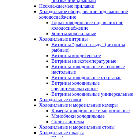
прозрачной крышкой
Неохлаждаемые прилавки
Холодильное оборудование под выносное
холодоснабжение
Горки холодильные под выносное
холодоснабжение
Бонеты морозильные
Холодильные витрины
Витрины "рыба на льду" (витрины
рыбные)
Витрины кондитерские
Витрины низкотемпературные
Витрины холодильные и тепловые
настольные
Витрины холодильные открытые
Витрины холодильные
среднетемпературные
Витрины холодильные универсальные
Холодильные горки
Холодильные и морозильные камеры
Камеры холодильные и морозильные
Моноблоки холодильные
Сплит-системы
Холодильные и морозильные столы
Холодильные шкафы