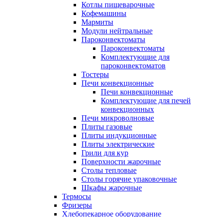
Котлы пищеварочные
Кофемашины
Мармиты
Модули нейтральные
Пароконвектоматы
Пароконвектоматы
Комплектующие для
пароконвектоматов
Тостеры
Печи конвекционные
Печи конвекционные
Комплектующие для печей
конвекционных
Печи микроволновые
Плиты газовые
Плиты индукционные
Плиты электрические
Грили для кур
Поверхности жарочные
Столы тепловые
Столы горячие упаковочные
Шкафы жарочные
Термосы
Фризеры
Хлебопекарное оборудование