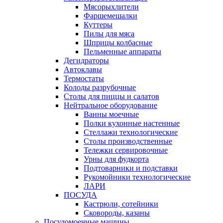
Мясорыхлители
Фаршемешалки
Куттеры
Пилы для мяса
Шприцы колбасные
Пельменные аппараты
Дегидраторы
Автоклавы
Термостаты
Колоды разрубочные
Столы для пиццы и салатов
Нейтральное оборудование
Ванны моечные
Полки кухонные настенные
Стеллажи технологические
Столы производственные
Тележки сервировочные
Урны для фудкорта
Подтоварники и подставки
Рукомойники технологические
ЛАРИ
ПОСУДА
Кастрюли, сотейники
Сковороды, казаны
Посудомоечные машины