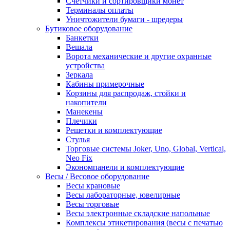
Счетчики и сортировщики монет
Терминалы оплаты
Уничтожители бумаги - шредеры
Бутиковое оборудование
Банкетки
Вешала
Ворота механические и другие охранные
устройства
Зеркала
Кабины примерочные
Корзины для распродаж, стойки и
накопители
Манекены
Плечики
Решетки и комплектующие
Стулья
Торговые системы Joker, Uno, Global, Vertical,
Neo Fix
Экономпанели и комплектующие
Весы / Весовое оборудование
Весы крановые
Весы лабораторные, ювелирные
Весы торговые
Весы электронные складские напольные
Комплексы этикетирования (весы с печатью