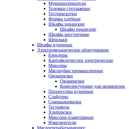
Мукопросеиватели
Тележки стеллажные
Тестораскатки
Формы хлебные
Шкафы пекарские
Шкафы пекарские
Шкафы расстоечные
Шпильки
Шкафы кухонные
Электромеханическое оборудование
Блендеры
Картофелечистки электрические
Миксеры
Мясорубки промышленные
Овощерезки
Овощерезки
Комплектующие для овощерезок
Процессоры кухонные
Слайсеры
Соковыжималки
Тестомесы
Хлеборезки
Миксеры планетарные
Измельчители
Мясоперерабатывающее