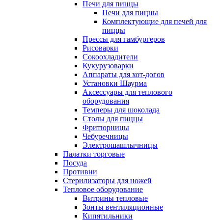
Печи для пиццы
Печи для пиццы
Комплектующие для печей для
пиццы
Прессы для гамбургеров
Рисоварки
Сокоохладители
Кукурузоварки
Аппараты для хот-догов
Установки Шаурма
Аксессуары для теплового
оборудования
Темперы для шоколада
Столы для пиццы
Фритюрницы
Чебуречницы
Электрошашлычницы
Палатки торговые
Посуда
Противни
Стерилизаторы для ножей
Тепловое оборудование
Витрины тепловые
Зонты вентиляционные
Кипятильники