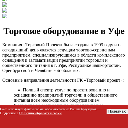
Торговое оборудование в Уфе
Компания «Торговый Проект» была создана в 1999 году и на
сегодняшний день является ведущим торгово-сервисным
предприятием, специализирующимся в области комплексного
оснащения и автоматизации предприятий торговли и
общественного питания в г. Уфе, Республике Башкортостан,
Оренбургской и Челябинской областях.
Основные направления деятельности ГК «Торговый проект»:
Полный спектр услуг по проектированию и
оснащению предприятий торговли и общественного
питания всем необходимым оборудованием
(холодильное оборудование, технологическое
Сайт использует файлы cookie, обрабатываемые Вашим браузером.
оборудование, стеллажное оборудование и т.д.);
Принимаю
Подробнее в
Политике обработки cookie
.
Автоматизация торговых процессов и внедрения
программных продуктов;
Гарантийное и послегарантийное сервисное