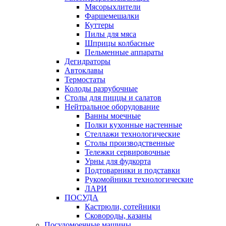
Мясорыхлители
Фаршемешалки
Куттеры
Пилы для мяса
Шприцы колбасные
Пельменные аппараты
Дегидраторы
Автоклавы
Термостаты
Колоды разрубочные
Столы для пиццы и салатов
Нейтральное оборудование
Ванны моечные
Полки кухонные настенные
Стеллажи технологические
Столы производственные
Тележки сервировочные
Урны для фудкорта
Подтоварники и подставки
Рукомойники технологические
ЛАРИ
ПОСУДА
Кастрюли, сотейники
Сковороды, казаны
Посудомоечные машины