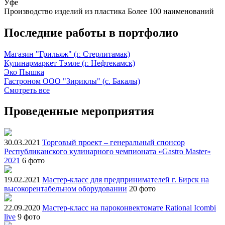
Уфе
Производство изделий из пластика
Более 100 наименований
Последние работы в портфолио
Магазин "Грильяж" (г. Стерлитамак)
Кулинармаркет Тэмле (г. Нефтекамск)
Эко Пышка
Гастроном ООО "Зириклы" (с. Бакалы)
Смотреть все
Проведенные мероприятия
30.03.2021
Торговый проект – генеральный спонсор
Республиканского кулинарного чемпионата «Gastro Master»
2021
6 фото
19.02.2021
Мастер-класс для предпринимателей г. Бирск на
высокорентабельном оборудовании
20 фото
22.09.2020
Мастер-класс на пароконвектомате Rational Icombi
live
9 фото