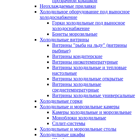
прозрачной крышкой
Неохлаждаемые прилавки
Холодильное оборудование под выносное
холодоснабжение
Горки холодильные под выносное
холодоснабжение
Бонеты морозильные
Холодильные витрины
Витрины "рыба на льду" (витрины
рыбные)
Витрины кондитерские
Витрины низкотемпературные
Витрины холодильные и тепловые
настольные
Витрины холодильные открытые
Витрины холодильные
среднетемпературные
Витрины холодильные универсальные
Холодильные горки
Холодильные и морозильные камеры
Камеры холодильные и морозильные
Моноблоки холодильные
Сплит-системы
Холодильные и морозильные столы
Холодильные шкафы