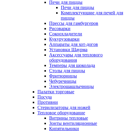
Печи для пиццы
Печи для пиццы
Комплектующие для печей для
пиццы
Прессы для гамбургеров
Рисоварки
Сокоохладители
Кукурузоварки
Аппараты для хот-догов
Установки Шаурма
Аксессуары для теплового
оборудования
Темперы для шоколада
Столы для пиццы
Фритюрницы
Чебуречницы
Электрошашлычницы
Палатки торговые
Посуда
Противни
Стерилизаторы для ножей
Тепловое оборудование
Витрины тепловые
Зонты вентиляционные
Кипятильники