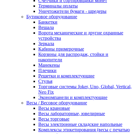
Счетчики и сортировщики монет
Терминалы оплаты
Уничтожители бумаги - шредеры
Бутиковое оборудование
Банкетки
Вешала
Ворота механические и другие охранные
устройства
Зеркала
Кабины примерочные
Корзины для распродаж, стойки и
накопители
Манекены
Плечики
Решетки и комплектующие
Стулья
Торговые системы Joker, Uno, Global, Vertical,
Neo Fix
Экономпанели и комплектующие
Весы / Весовое оборудование
Весы крановые
Весы лабораторные, ювелирные
Весы торговые
Весы электронные складские напольные
Комплексы этикетирования (весы с печатью