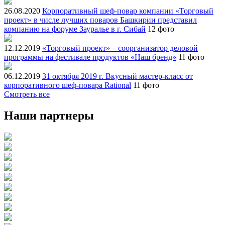
26.08.2020
Корпоративный шеф-повар компании «Торговый
проект» в числе лучших поваров Башкирии представил
компанию на форуме Зауралье в г. Сибай
12 фото
12.12.2019
«Торговый проект» – соорганизатор деловой
программы на фестивале продуктов «Наш бренд»
11 фото
06.12.2019
31 октября 2019 г. Вкусный мастер-класс от
корпоративного шеф-повара Rational
11 фото
Смотреть все
Наши партнеры