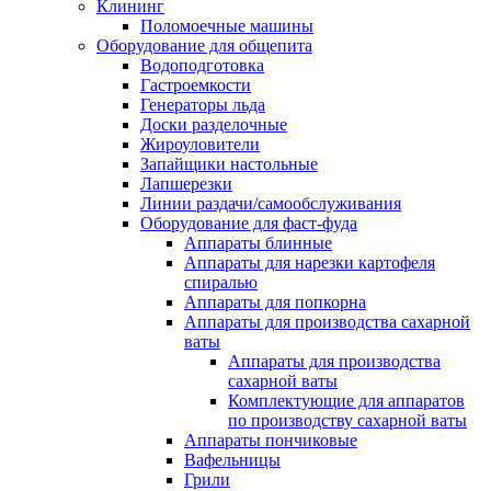
Клининг
Поломоечные машины
Оборудование для общепита
Водоподготовка
Гастроемкости
Генераторы льда
Доски разделочные
Жироуловители
Запайщики настольные
Лапшерезки
Линии раздачи/самообслуживания
Оборудование для фаст-фуда
Аппараты блинные
Аппараты для нарезки картофеля
спиралью
Аппараты для попкорна
Аппараты для производства сахарной
ваты
Аппараты для производства
сахарной ваты
Комплектующие для аппаратов
по производству сахарной ваты
Аппараты пончиковые
Вафельницы
Грили