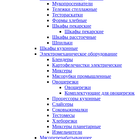
Мукопросеиватели
Тележки стеллажные
Тестораскатки
Формы хлебные
Шкафы пекарские
Шкафы пекарские
Шкафы расстоечные
Шпильки
Шкафы кухонные
Электромеханическое оборудование
Блендеры
Картофелечистки электрические
Миксеры
Мясорубки промышленные
Овощерезки
Овощерезки
Комплектующие для овощерезок
Процессоры кухонные
Слайсеры
Соковыжималки
Тестомесы
Хлеборезки
Миксеры планетарные
Измельчители
Мясоперерабатывающее