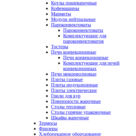
Котлы пищеварочные
Кофемашины
Мармиты
Модули нейтральные
Пароконвектоматы
Пароконвектоматы
Комплектующие для
пароконвектоматов
Тостеры
Печи конвекционные
Печи конвекционные
Комплектующие для печей
конвекционных
Печи микроволновые
Плиты газовые
Плиты индукционные
Плиты электрические
Грили для кур
Поверхности жарочные
Столы тепловые
Столы горячие упаковочные
Шкафы жарочные
Термосы
Фризеры
Хлебопекарное оборудование