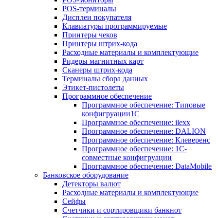
POS-терминалы
Дисплеи покупателя
Клавиатуры программируемые
Принтеры чеков
Принтеры штрих-кода
Расходные материалы и комплектующие
Ридеры магнитных карт
Сканеры штрих-кода
Терминалы сбора данных
Этикет-пистолеты
Программное обеспечение
Программное обеспечение: Типовые
конфигруации1С
Программное обеспечение: ilexx
Программное обеспечение: DALION
Программное обеспечение: Клеверенс
Программное обеспечение: 1С-
совместные конфигруации
Программное обеспечение: DataMobile
Банковское оборудование
Детекторы валют
Расходные материалы и комплектующие
Сейфы
Счетчики и сортировщики банкнот