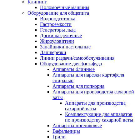
Клининг
Поломоечные машины
Оборудование для общепита
Водоподготовка
Гастроемкости
Генераторы льда
Доски разделочные
Жироуловители
Запайщики настольные
Лапшерезки
Линии раздачи/самообслуживания
Оборудование для фаст-фуда
Аппараты блинные
Аппараты для нарезки картофеля
спиралью
Аппараты для попкорна
Аппараты для производства сахарной
ваты
Аппараты для производства
сахарной ваты
Комплектующие для аппаратов
по производству сахарной ваты
Аппараты пончиковые
Вафельницы
Грили