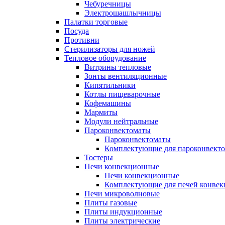
Чебуречницы
Электрошашлычницы
Палатки торговые
Посуда
Противни
Стерилизаторы для ножей
Тепловое оборудование
Витрины тепловые
Зонты вентиляционные
Кипятильники
Котлы пищеварочные
Кофемашины
Мармиты
Модули нейтральные
Пароконвектоматы
Пароконвектоматы
Комплектующие для пароконвекто
Тостеры
Печи конвекционные
Печи конвекционные
Комплектующие для печей конве
Печи микроволновые
Плиты газовые
Плиты индукционные
Плиты электрические