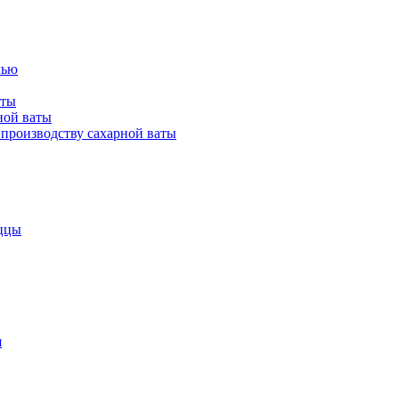
лью
аты
ной ваты
производству сахарной ваты
ццы
я