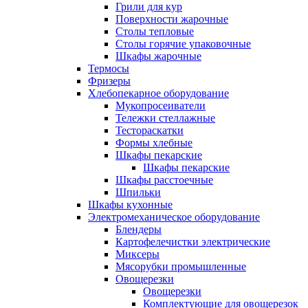
Грили для кур
Поверхности жарочные
Столы тепловые
Столы горячие упаковочные
Шкафы жарочные
Термосы
Фризеры
Хлебопекарное оборудование
Мукопросеиватели
Тележки стеллажные
Тестораскатки
Формы хлебные
Шкафы пекарские
Шкафы пекарские
Шкафы расстоечные
Шпильки
Шкафы кухонные
Электромеханическое оборудование
Блендеры
Картофелечистки электрические
Миксеры
Мясорубки промышленные
Овощерезки
Овощерезки
Комплектующие для овощерезок