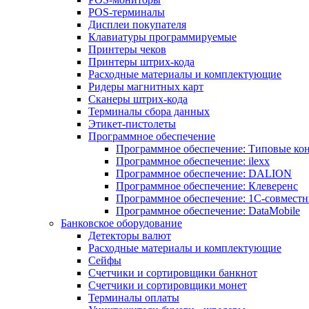
POS-терминалы
Дисплеи покупателя
Клавиатуры программируемые
Принтеры чеков
Принтеры штрих-кода
Расходные материалы и комплектующие
Ридеры магнитных карт
Сканеры штрих-кода
Терминалы сбора данных
Этикет-пистолеты
Программное обеспечение
Программное обеспечение: Типовые к
Программное обеспечение: ilexx
Программное обеспечение: DALION
Программное обеспечение: Клеверенс
Программное обеспечение: 1С-совмест
Программное обеспечение: DataMobile
Банковское оборудование
Детекторы валют
Расходные материалы и комплектующие
Сейфы
Счетчики и сортировщики банкнот
Счетчики и сортировщики монет
Терминалы оплаты