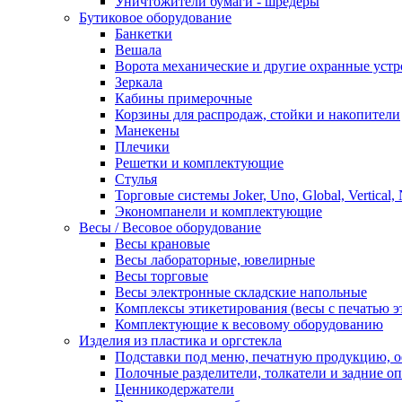
Уничтожители бумаги - шредеры
Бутиковое оборудование
Банкетки
Вешала
Ворота механические и другие охранные устр
Зеркала
Кабины примерочные
Корзины для распродаж, стойки и накопители
Манекены
Плечики
Решетки и комплектующие
Стулья
Торговые системы Joker, Uno, Global, Vertical,
Экономпанели и комплектующие
Весы / Весовое оборудование
Весы крановые
Весы лабораторные, ювелирные
Весы торговые
Весы электронные складские напольные
Комплексы этикетирования (весы с печатью э
Комплектующие к весовому оборудованию
Изделия из пластика и оргстекла
Подставки под меню, печатную продукцию, 
Полочные разделители, толкатели и задние о
Ценникодержатели