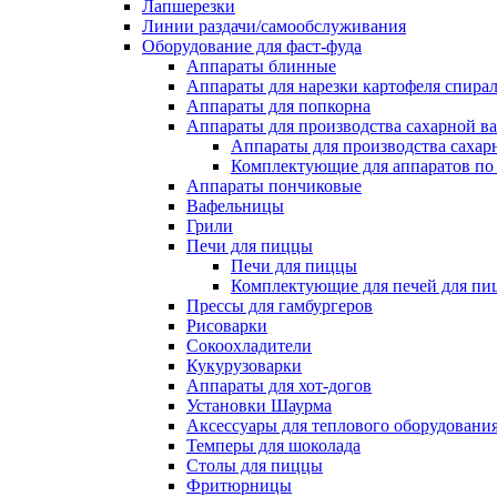
Лапшерезки
Линии раздачи/самообслуживания
Оборудование для фаст-фуда
Аппараты блинные
Аппараты для нарезки картофеля спира
Аппараты для попкорна
Аппараты для производства сахарной в
Аппараты для производства сахар
Комплектующие для аппаратов по 
Аппараты пончиковые
Вафельницы
Грили
Печи для пиццы
Печи для пиццы
Комплектующие для печей для пи
Прессы для гамбургеров
Рисоварки
Сокоохладители
Кукурузоварки
Аппараты для хот-догов
Установки Шаурма
Аксессуары для теплового оборудовани
Темперы для шоколада
Столы для пиццы
Фритюрницы