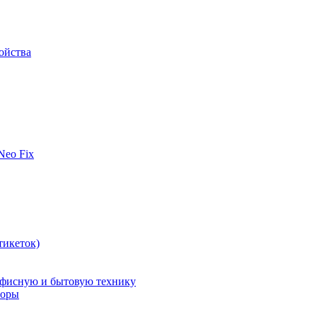
ойства
 Neo Fix
тикеток)
офисную и бытовую технику
поры