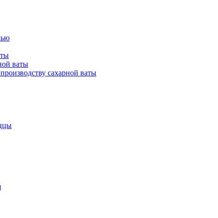
лью
аты
ной ваты
производству сахарной ваты
ццы
я