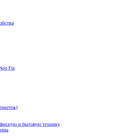
ойства
 Neo Fix
тикеток)
офисную и бытовую технику
поры