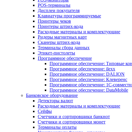
POS-терминалы
Дисплеи покупателя
Клавиатуры программируемые
Принтеры чеков
Принтеры штрих-кода
Расходные материалы и комплектующие
Ридеры магнитных карт
Сканеры штрих-кода
Терминалы сбора данных
Этикет-пистолеты
Программное обеспечение
Программное обеспечение: Типовые к
Программное обеспечение: ilexx
Программное обеспечение: DALION
Программное обеспечение: Клеверенс
Программное обеспечение: 1С-совмест
Программное обеспечение: DataMobile
Банковское оборудование
Детекторы валют
Расходные материалы и комплектующие
Сейфы
Счетчики и сортировщики банкнот
Счетчики и сортировщики монет
Терминалы оплаты