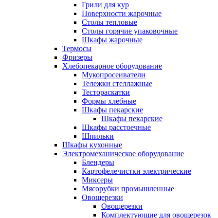
Грили для кур
Поверхности жарочные
Столы тепловые
Столы горячие упаковочные
Шкафы жарочные
Термосы
Фризеры
Хлебопекарное оборудование
Мукопросеиватели
Тележки стеллажные
Тестораскатки
Формы хлебные
Шкафы пекарские
Шкафы пекарские
Шкафы расстоечные
Шпильки
Шкафы кухонные
Электромеханическое оборудование
Блендеры
Картофелечистки электрические
Миксеры
Мясорубки промышленные
Овощерезки
Овощерезки
Комплектующие для овощерезок