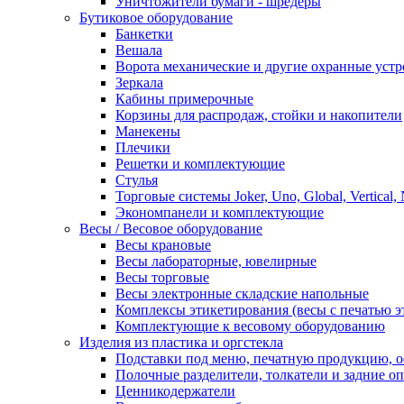
Уничтожители бумаги - шредеры
Бутиковое оборудование
Банкетки
Вешала
Ворота механические и другие охранные устр
Зеркала
Кабины примерочные
Корзины для распродаж, стойки и накопители
Манекены
Плечики
Решетки и комплектующие
Стулья
Торговые системы Joker, Uno, Global, Vertical,
Экономпанели и комплектующие
Весы / Весовое оборудование
Весы крановые
Весы лабораторные, ювелирные
Весы торговые
Весы электронные складские напольные
Комплексы этикетирования (весы с печатью э
Комплектующие к весовому оборудованию
Изделия из пластика и оргстекла
Подставки под меню, печатную продукцию, 
Полочные разделители, толкатели и задние о
Ценникодержатели