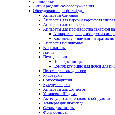
Лапшерезки
Линии раздачи/самообслуживания
Оборудование для фаст-фуда
Аппараты блинные
Аппараты для нарезки картофеля спира
Аппараты для попкорна
Аппараты для производства сахарной в
Аппараты для производства сахар
Комплектующие для аппаратов по 
Аппараты пончиковые
Вафельницы
Грили
Печи для пиццы
Печи для пиццы
Комплектующие для печей для пи
Прессы для гамбургеров
Рисоварки
Сокоохладители
Кукурузоварки
Аппараты для хот-догов
Установки Шаурма
Аксессуары для теплового оборудовани
Темперы для шоколада
Столы для пиццы
Фритюрницы