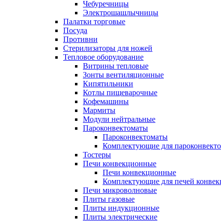
Чебуречницы
Электрошашлычницы
Палатки торговые
Посуда
Противни
Стерилизаторы для ножей
Тепловое оборудование
Витрины тепловые
Зонты вентиляционные
Кипятильники
Котлы пищеварочные
Кофемашины
Мармиты
Модули нейтральные
Пароконвектоматы
Пароконвектоматы
Комплектующие для пароконвекто
Тостеры
Печи конвекционные
Печи конвекционные
Комплектующие для печей конве
Печи микроволновые
Плиты газовые
Плиты индукционные
Плиты электрические