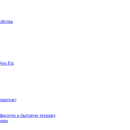
ойства
 Neo Fix
тикеток)
офисную и бытовую технику
поры