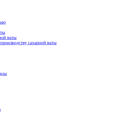
лью
аты
ной ваты
производству сахарной ваты
ццы
я