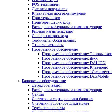
POS-терминалы
Дисплеи покупателя
Клавиатуры программируемые
Принтеры чеков
Принтеры штрих-кода
Расходные материалы и комплектующие
Ридеры магнитных карт
Сканеры штрих-кода
Терминалы сбора данных
Этикет-пистолеты
Программное обеспечение
Программное обеспечение: Типовые к
Программное обеспечение: ilexx
Программное обеспечение: DALION
Программное обеспечение: Клеверенс
Программное обеспечение: 1С-совмест
Программное обеспечение: DataMobile
Банковское оборудование
Детекторы валют
Расходные материалы и комплектующие
Сейфы
Счетчики и сортировщики банкнот
Счетчики и сортировщики монет
Терминалы оплаты