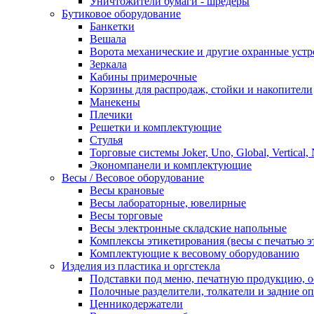
Уничтожители бумаги - шредеры
Бутиковое оборудование
Банкетки
Вешала
Ворота механические и другие охранные устр
Зеркала
Кабины примерочные
Корзины для распродаж, стойки и накопители
Манекены
Плечики
Решетки и комплектующие
Стулья
Торговые системы Joker, Uno, Global, Vertical,
Экономпанели и комплектующие
Весы / Весовое оборудование
Весы крановые
Весы лабораторные, ювелирные
Весы торговые
Весы электронные складские напольные
Комплексы этикетирования (весы с печатью э
Комплектующие к весовому оборудованию
Изделия из пластика и оргстекла
Подставки под меню, печатную продукцию, 
Полочные разделители, толкатели и задние о
Ценникодержатели