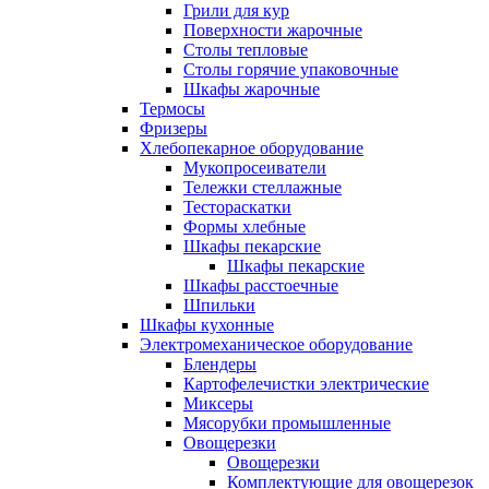
Грили для кур
Поверхности жарочные
Столы тепловые
Столы горячие упаковочные
Шкафы жарочные
Термосы
Фризеры
Хлебопекарное оборудование
Мукопросеиватели
Тележки стеллажные
Тестораскатки
Формы хлебные
Шкафы пекарские
Шкафы пекарские
Шкафы расстоечные
Шпильки
Шкафы кухонные
Электромеханическое оборудование
Блендеры
Картофелечистки электрические
Миксеры
Мясорубки промышленные
Овощерезки
Овощерезки
Комплектующие для овощерезок