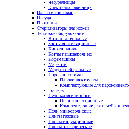
Чебуречницы
Электрошашлычницы
Палатки торговые
Посуда
Противни
Стерилизаторы для ножей
Тепловое оборудование
Витрины тепловые
Зонты вентиляционные
Кипятильники
Котлы пищеварочные
Кофемашины
Мармиты
Модули нейтральные
Пароконвектоматы
Пароконвектоматы
Комплектующие для пароконвекто
Тостеры
Печи конвекционные
Печи конвекционные
Комплектующие для печей конве
Печи микроволновые
Плиты газовые
Плиты индукционные
Плиты электрические