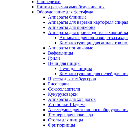
Лапшерезки
Линии раздачи/самообслуживания
Оборудование для фаст-фуда
Аппараты блинные
Аппараты для нарезки картофеля спира
Аппараты для попкорна
Аппараты для производства сахарной в
Аппараты для производства сахар
Комплектующие для аппаратов по 
Аппараты пончиковые
Вафельницы
Грили
Печи для пиццы
Печи для пиццы
Комплектующие для печей для пи
Прессы для гамбургеров
Рисоварки
Сокоохладители
Кукурузоварки
Аппараты для хот-догов
Установки Шаурма
Аксессуары для теплового оборудовани
Темперы для шоколада
Столы для пиццы
Фритюрницы