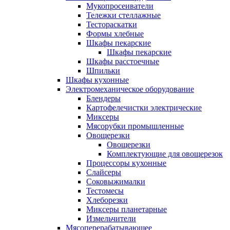
Мукопросеиватели
Тележки стеллажные
Тестораскатки
Формы хлебные
Шкафы пекарские
Шкафы пекарские
Шкафы расстоечные
Шпильки
Шкафы кухонные
Электромеханическое оборудование
Блендеры
Картофелечистки электрические
Миксеры
Мясорубки промышленные
Овощерезки
Овощерезки
Комплектующие для овощерезок
Процессоры кухонные
Слайсеры
Соковыжималки
Тестомесы
Хлеборезки
Миксеры планетарные
Измельчители
Мясоперерабатывающее