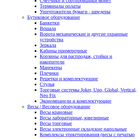
Счетчики и сортировщики монет
Терминалы оплаты
Уничтожители бумаги - шредеры
Бутиковое оборудование
Банкетки
Вешала
Ворота механические и другие охранные
устройства
Зеркала
Кабины примерочные
Корзины для распродаж, стойки и
накопители
Манекены
Плечики
Решетки и комплектующие
Стулья
Торговые системы Joker, Uno, Global, Vertical,
Neo Fix
Экономпанели и комплектующие
Весы / Весовое оборудование
Весы крановые
Весы лабораторные, ювелирные
Весы торговые
Весы электронные складские напольные
Комплексы этикетирования (весы с печатью