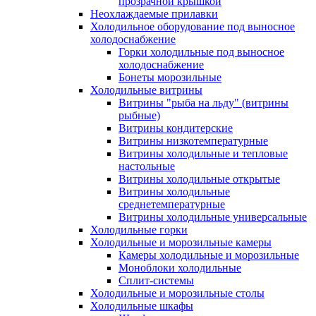
прозрачной крышкой
Неохлаждаемые прилавки
Холодильное оборудование под выносное
холодоснабжение
Горки холодильные под выносное
холодоснабжение
Бонеты морозильные
Холодильные витрины
Витрины "рыба на льду" (витрины
рыбные)
Витрины кондитерские
Витрины низкотемпературные
Витрины холодильные и тепловые
настольные
Витрины холодильные открытые
Витрины холодильные
среднетемпературные
Витрины холодильные универсальные
Холодильные горки
Холодильные и морозильные камеры
Камеры холодильные и морозильные
Моноблоки холодильные
Сплит-системы
Холодильные и морозильные столы
Холодильные шкафы