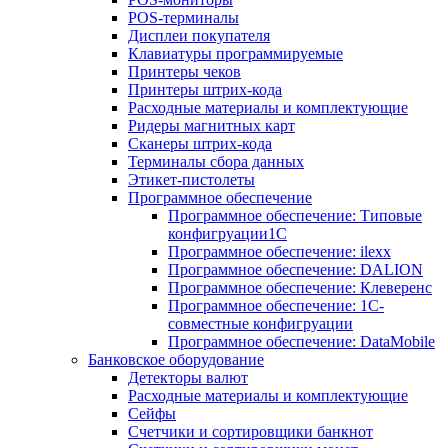
POS-терминалы
Дисплеи покупателя
Клавиатуры программируемые
Принтеры чеков
Принтеры штрих-кода
Расходные материалы и комплектующие
Ридеры магнитных карт
Сканеры штрих-кода
Терминалы сбора данных
Этикет-пистолеты
Программное обеспечение
Программное обеспечение: Типовые
конфигруации1С
Программное обеспечение: ilexx
Программное обеспечение: DALION
Программное обеспечение: Клеверенс
Программное обеспечение: 1С-
совместные конфигруации
Программное обеспечение: DataMobile
Банковское оборудование
Детекторы валют
Расходные материалы и комплектующие
Сейфы
Счетчики и сортировщики банкнот