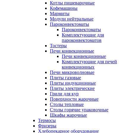
Котлы пищеварочные
Кофемашины
Мармиты
Модули нейтральные
Пароконвектоматы
Пароконвектоматы
Комплектующие для
пароконвектоматов
Тостеры
Печи конвекционные
Печи конвекционные
Комплектующие для печей
конвекционных
Печи микроволновые
Плиты газовые
Плиты индукционные
Плиты электрические
Грили для кур
Поверхности жарочные
Столы тепловые
Столы горячие упаковочные
Шкафы жарочные
Термосы
Фризеры
Хлебопекарное оборудование