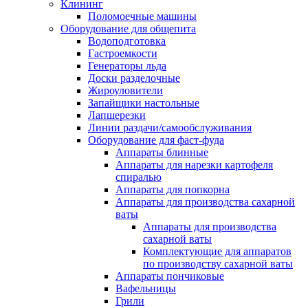
Клининг
Поломоечные машины
Оборудование для общепита
Водоподготовка
Гастроемкости
Генераторы льда
Доски разделочные
Жироуловители
Запайщики настольные
Лапшерезки
Линии раздачи/самообслуживания
Оборудование для фаст-фуда
Аппараты блинные
Аппараты для нарезки картофеля
спиралью
Аппараты для попкорна
Аппараты для производства сахарной
ваты
Аппараты для производства
сахарной ваты
Комплектующие для аппаратов
по производству сахарной ваты
Аппараты пончиковые
Вафельницы
Грили