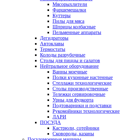
Мясорыхлители
Фаршемешалки
Куттеры
Пилы для мяса
Шприцы колбасные
Пельменные аппараты
Дегидраторы
Автоклавы
Термостаты
Колоды разрубочные
Столы для пиццы и салатов
Нейтральное оборудование
Ванны моечные
Полки кухонные настенные
Стеллажи технологические
Столы производственные
Тележки сервировочные
Урны для фудкорта
Подтоварники и подставки
Рукомойники технологические
ЛАРИ
ПОСУДА
Кастрюли, сотейники
Сковороды, казаны
Посудомоечные машины