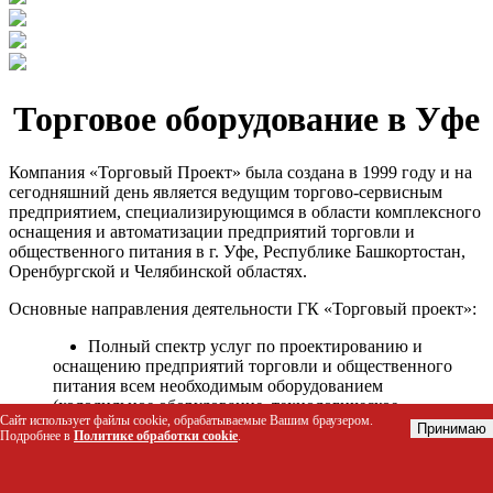
Торговое оборудование в Уфе
Компания «Торговый Проект» была создана в 1999 году и на
сегодняшний день является ведущим торгово-сервисным
предприятием, специализирующимся в области комплексного
оснащения и автоматизации предприятий торговли и
общественного питания в г. Уфе, Республике Башкортостан,
Оренбургской и Челябинской областях.
Основные направления деятельности ГК «Торговый проект»:
Полный спектр услуг по проектированию и
оснащению предприятий торговли и общественного
питания всем необходимым оборудованием
(холодильное оборудование, технологическое
Сайт использует файлы cookie, обрабатываемые Вашим браузером.
оборудование, стеллажное оборудование и т.д.);
Принимаю
Подробнее в
Политике обработки cookie
.
Автоматизация торговых процессов и внедрения
программных продуктов;
Гарантийное и послегарантийное сервисное