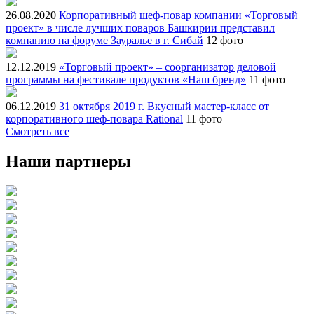
26.08.2020
Корпоративный шеф-повар компании «Торговый
проект» в числе лучших поваров Башкирии представил
компанию на форуме Зауралье в г. Сибай
12 фото
12.12.2019
«Торговый проект» – соорганизатор деловой
программы на фестивале продуктов «Наш бренд»
11 фото
06.12.2019
31 октября 2019 г. Вкусный мастер-класс от
корпоративного шеф-повара Rational
11 фото
Смотреть все
Наши партнеры