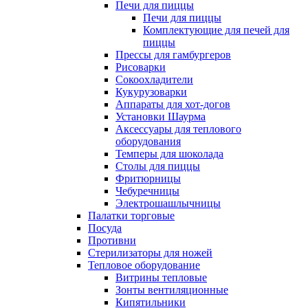
Печи для пиццы
Печи для пиццы
Комплектующие для печей для
пиццы
Прессы для гамбургеров
Рисоварки
Сокоохладители
Кукурузоварки
Аппараты для хот-догов
Установки Шаурма
Аксессуары для теплового
оборудования
Темперы для шоколада
Столы для пиццы
Фритюрницы
Чебуречницы
Электрошашлычницы
Палатки торговые
Посуда
Противни
Стерилизаторы для ножей
Тепловое оборудование
Витрины тепловые
Зонты вентиляционные
Кипятильники