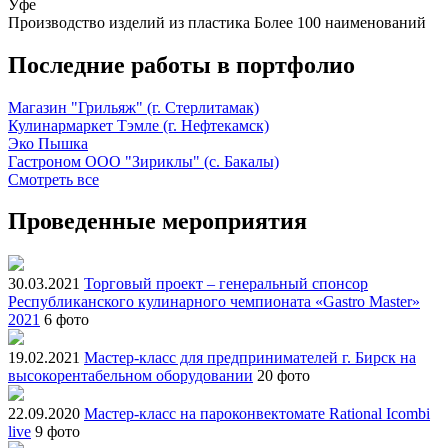
Уфе
Производство изделий из пластика
Более 100 наименований
Последние работы в портфолио
Магазин "Грильяж" (г. Стерлитамак)
Кулинармаркет Тэмле (г. Нефтекамск)
Эко Пышка
Гастроном ООО "Зириклы" (с. Бакалы)
Смотреть все
Проведенные мероприятия
30.03.2021
Торговый проект – генеральный спонсор
Республиканского кулинарного чемпионата «Gastro Master»
2021
6 фото
19.02.2021
Мастер-класс для предпринимателей г. Бирск на
высокорентабельном оборудовании
20 фото
22.09.2020
Мастер-класс на пароконвектомате Rational Icombi
live
9 фото